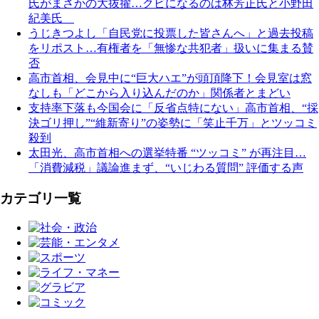
氏がまさかの大抜擢…クビになるのは林芳正氏と小野田
紀美氏
うじきつよし「自民党に投票した皆さんへ」と過去投稿
をリポスト…有権者を「無惨な共犯者」扱いに集まる賛
否
高市首相、会見中に“巨大ハエ”が頭頂降下！会見室は窓
なしも「どこから入り込んだのか」関係者とまどい
支持率下落も今国会に「反省点特にない」高市首相、“採
決ゴリ押し”“維新寄り”の姿勢に「笑止千万」とツッコミ
殺到
太田光、高市首相への選挙特番 “ツッコミ” が再注目…
「消費減税」議論進まず、“いじわる質問” 評価する声
カテゴリ一覧