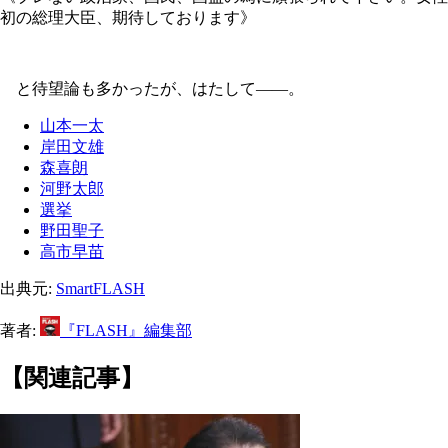
初の総理大臣、期待しております》
と待望論も多かったが、はたして――。
山本一太
岸田文雄
森喜朗
河野太郎
選挙
野田聖子
高市早苗
出典元:
SmartFLASH
著者:
『FLASH』編集部
【関連記事】