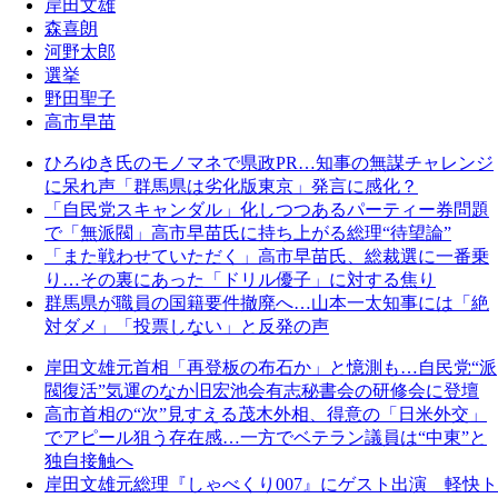
岸田文雄
森喜朗
河野太郎
選挙
野田聖子
高市早苗
ひろゆき氏のモノマネで県政PR…知事の無謀チャレンジ
に呆れ声「群馬県は劣化版東京」発言に感化？
「自民党スキャンダル」化しつつあるパーティー券問題
で「無派閥」高市早苗氏に持ち上がる総理“待望論”
「また戦わせていただく」高市早苗氏、総裁選に一番乗
り…その裏にあった「ドリル優子」に対する焦り
群馬県が職員の国籍要件撤廃へ…山本一太知事には「絶
対ダメ」「投票しない」と反発の声
岸田文雄元首相「再登板の布石か」と憶測も…自民党“派
閥復活”気運のなか旧宏池会有志秘書会の研修会に登壇
高市首相の“次”見すえる茂木外相、得意の「日米外交」
でアピール狙う存在感…一方でベテラン議員は“中東”と
独自接触へ
岸田文雄元総理『しゃべくり007』にゲスト出演 軽快ト