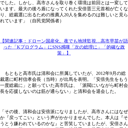
でした。しかし、高市さんを取り巻く環境は前回とは一変して
います。最大の後ろ盾になってくれた安倍晋三元首相が亡くな
り、総裁選に出るための推薦人20人を集めるのは難しいと見ら
れています」（自民党関係者）
【関連記事：ドローン国産化、夜でも地球監視…高市早苗が語
った「Kプログラム」にSNS感嘆「次の総理に」「的確な政
策」】
もともと高市氏は清和会に所属していたが、2012年9月の総
裁選に町村信孝会長（当時）が出馬を表明。「安倍先生をもう
一度総裁に」と願っていた高市氏は、「派閥にいながら町村会
長を応援しないのは筋が通らない」と清和会を退会した。
「その後、清和会は安倍派になりましたが、高市さんにはなぜ
か『戻ってこい』という声がかかりませんでした。本人は『そ
うとう嫌われているのかな』と苦笑していましたが、安倍さん