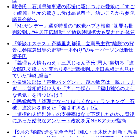
は
馳浩氏、石川県知事選の応援に駆けつけた愛娘に「すご
く綺麗」地元の驚き…母は高見恭子、幼いころから参院
議員会館へ
『Mr.サンデー』選挙特番の “政党ハブき報道” 謝罪も批
判殺到…“中居正広騒動” で放送時間拡大も疑われた体質
『筆談ホステス』斉藤里恵都議、立憲民主党“離脱”の背
景に参院選出馬の野望“一本釣り”のキーパーソンは野田
聖子氏
「義理も人情もねえ」三原じゅん子氏“恩人”裏切る「進
次郎氏支援」の“変わり身”に猛批判…岸田首相にも見せ
ていた“無礼発言”
小泉進次郎は「声量バツグン」、茂木敏充は「脱力しす
ぎ」…首相候補12人を「声」で採点！「福山雅治のよう
な色気」を持つ1位は？
自民総裁選「総理になってほしくない」ランキング 石
破、進次郎を超えた「強引すぎる」1位
「選択的夫婦別姓」の支持率はなぜ下落したのか…背後
にあった姑息なアンケート改変を元NHKアナが指摘
【9月の内閣改造を完全予想】国民・玉木氏と維新・馬場