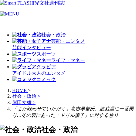
社会・政治
芸能・エンタメ
芸能
インタビュー
スポーツ
ライフ・マネー
グラビア
アイドル
大人のエンタメ
コミック
HOME
>
社会・政治
>
岸田文雄
>
「また戦わせていただく」高市早苗氏、総裁選に一番乗
り…その裏にあった「ドリル優子」に対する焦り
社会・政治