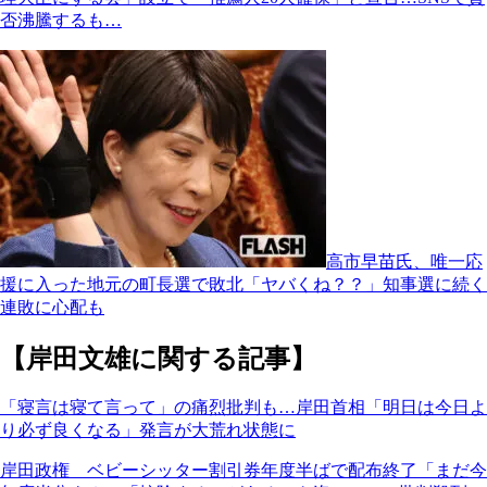
否沸騰するも…
高市早苗氏、唯一応
援に入った地元の町長選で敗北「ヤバくね？？」知事選に続く
連敗に心配も
【岸田文雄に関する記事】
「寝言は寝て言って」の痛烈批判も…岸田首相「明日は今日よ
り必ず良くなる」発言が大荒れ状態に
岸田政権 ベビーシッター割引券年度半ばで配布終了「まだ今