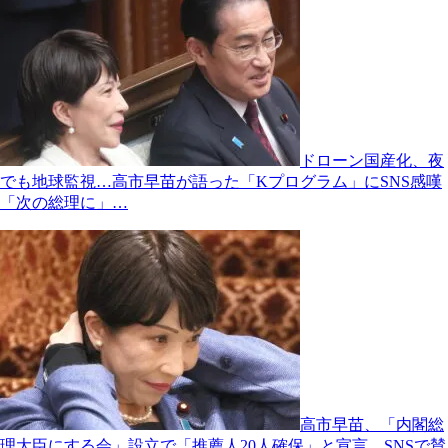
ドローン国産化、夜
でも地球監視…高市早苗が語った「Kプログラム」にSNS感嘆
「次の総理に」…
高市早苗、「内閣総
理大臣にする会」設立で「推薦人20人確保」と宣言…SNSで賛