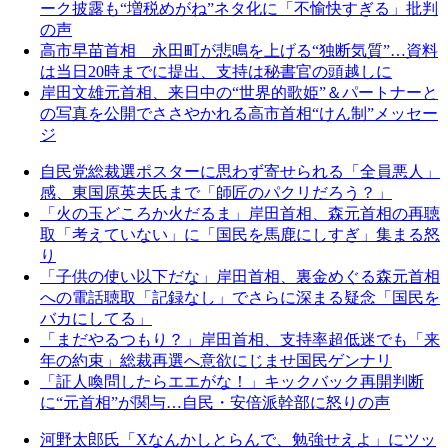
ーク披露も“増税めがね”ネタ化に「不愉快すぎる」批判
の声
高市早苗首相 永田町が悲鳴を上げる“独断気質”…資料
は当日20時までに提出、支持は秘書官の頭越しに
岸田文雄元首相、来日中の“世界的歌姫”＆パートナーと
の写真を公開でささやかれる高市首相“けん制”メッセー
ジ
自民党総裁選ポスターに思わず寄せられる「全員悪人」
感、東国原英夫氏まで「師匠のパクリだろう？」
「火の玉どころか火だるま」岸田首相、森元首相の再聴
取「考えていない」に「国民を馬鹿にしすぎ」集まる怒
り
「子供の使い以下だな」岸田首相、裏金めぐる森元首相
への電話聴取「記録なし」でさらに深まる疑念「国民を
バカにしてる」
「まだやるつもり？」岸田首相、支持率超低迷でも「来
年の約束」総裁再選へ意欲にじませ国民ゲンナリ
「証人喚問したらエエがな！」キックバック再開判断
に“元首相”が関与…自民・安倍派幹部に怒りの声
河野太郎氏「Xなんかしとらんで、勉強せえよ」にツッ