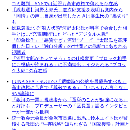
コミ殺到…SNSでは話題も高市政権で薄れる存在感
【総裁選】河野太郎氏、進次郎支援を表明も党内から
「同情」の声…自身が出馬したときは麻生氏の “裏切り”
も
総裁選敗北で“浪人状態”河野太郎氏が料亭で会食した相
手とは…“充電期間”にたどった“デジタル人脈”
「印象操作」「悪質すぎ」河野“ブービー”太郎氏を高評
価した日テレ「独自分析」の“世間との乖離”にあきれる
視聴者
「河野太郎がキレてそう」Xの仕様変更「ブロック相手
にも投稿が読まれる」に不満続出…イジられる “ブロッ
ク太郎” の存在感
LUNA SEA・SUGIZO「選挙時の公約を最優先すべき」
高市政権に苦言で「尊敬できる」「いちゃもん言うな」
SNS議論に
『銀河の一票』視聴者から「選挙のことが勉強になる」
と好評も…プロデューサーの「区長選」語るインタビュ
ーが一部から批判
統一教会元会長が金沢市長選に出馬…鈴木エイト氏が警
鐘する教団の “生存戦略” 知られざる「国家復帰」計画と