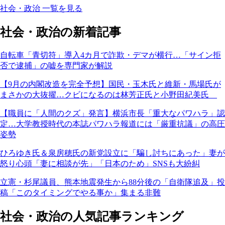
社会・政治 一覧を見る
社会・政治の新着記事
自転車「青切符」導入4カ月で詐欺・デマが横行…「サイン拒
否で逮捕」の嘘を専門家が解説
【9月の内閣改造を完全予想】国民・玉木氏と維新・馬場氏が
まさかの大抜擢…クビになるのは林芳正氏と小野田紀美氏
【職員に「人間のクズ」発言】横浜市長「重大なパワハラ」認
定…大学教授時代の本誌パワハラ報道には「厳重抗議」の高圧
姿勢
ひろゆき氏＆泉房穂氏の新党設立に「騙し討ちにあった」妻が
怒り心頭「妻に相談が先」「日本のため」SNSも大紛糾
立憲・杉尾議員、熊本地震発生から88分後の「自衛隊追及」投
稿「このタイミングでやる事か」集まる非難
社会・政治の人気記事ランキング