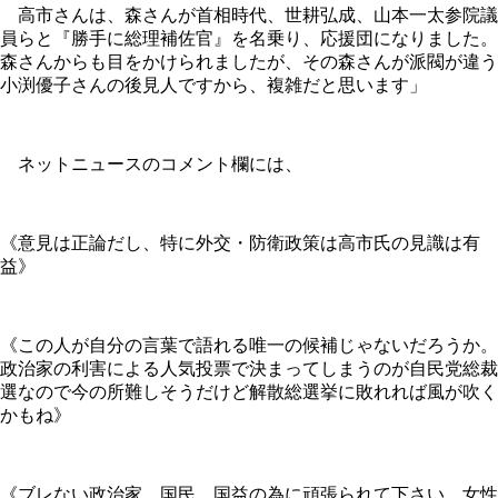
高市さんは、森さんが首相時代、世耕弘成、山本一太参院議
員らと『勝手に総理補佐官』を名乗り、応援団になりました。
森さんからも目をかけられましたが、その森さんが派閥が違う
小渕優子さんの後見人ですから、複雑だと思います」
ネットニュースのコメント欄には、
《意見は正論だし、特に外交・防衛政策は高市氏の見識は有
益》
《この人が自分の言葉で語れる唯一の候補じゃないだろうか。
政治家の利害による人気投票で決まってしまうのが自民党総裁
選なので今の所難しそうだけど解散総選挙に敗れれば風が吹く
かもね》
《ブレない政治家、国民、国益の為に頑張られて下さい。女性