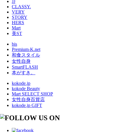
JJ
CLASSY.
VERY
STORY
HERS
Mart
美ST
bis
Premium-K.net
和食スタイル
女性自身
SmartFLASH
本がすき。
kokode.jp
kokode Beauty
Mart SELECT SHOP
女性自身百貨店
kokode.jp GIFT