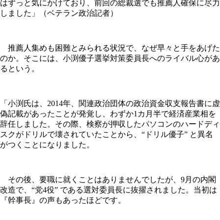
はずっと気にかけており、前回の総裁選でも推薦人確保に尽力
しました」（ベテラン政治記者）
推薦人集めも困難とみられる状況で、なぜ早々と手をあげた
のか。そこには、小渕優子選挙対策委員長へのライバル心があ
るという。
「小渕氏は、2014年、関連政治団体の政治資金収支報告書に虚
偽記載があったことが発覚し、わずか1カ月半で経済産業相を
辞任しました。その際、検察が押収したパソコンのハードディ
スクがドリルで壊されていたことから、“ドリル優子” と異名
がつくことになりました。
その後、要職に就くことはありませんでしたが、9月の内閣
改造で、“党4役” である選対委員長に抜擢されました。当初は
『幹事長』の声もあったほどです。