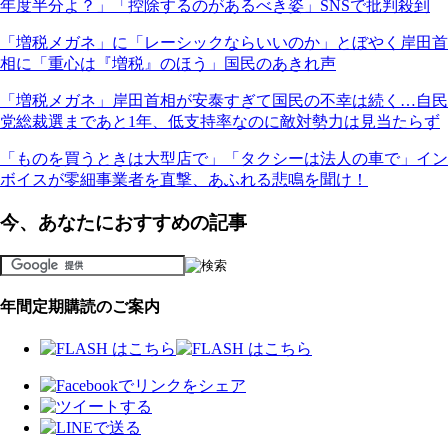
年度半分よ？」「控除するのがあるべき姿」SNSで批判殺到
「増税メガネ」に「レーシックならいいのか」とぼやく岸田首
相に「重心は『増税』のほう」国民のあきれ声
「増税メガネ」岸田首相が安泰すぎて国民の不幸は続く…自民
党総裁選まであと1年、低支持率なのに敵対勢力は見当たらず
「ものを買うときは大型店で」「タクシーは法人の車で」イン
ボイスが零細事業者を直撃、あふれる悲鳴を聞け！
今、あなたにおすすめの記事
年間定期購読のご案内