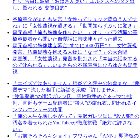
だり”告白に波紋「おばさん臭い」エルメスへのダメ出
し、疑われる“交際目的”
谷原章介がまたも失言「女性ってリュック背負うんです
ね」に「女性蔑視が過ぎる」「世間知らずぶりに驚き」
森元首相「俺も胸像を作りたい！」オリ・パラ汚職の高
橋容疑者から聞いた自慢話に興味津々だった過去
森元首相の胸像建立募金“すでに5000万円”！ 女性蔑視
発言、汚職疑惑を抱える人物に「なぜ？」の大合唱
森喜朗、「女性蔑視」発言を批判され「本当の話をする
ので叱られる」…いまさらの不満表明にひろゆきも疑問
視
「エイズではありません」肺炎で入院中の紗倉まな、“悪
質デマ” 流した相手に訴訟を示唆「許しません」
“謝罪発表”の滝沢ガレソ氏 男性歌手めぐるデマで批
判、直近もゲーム配信者に“殺人”の濡れ衣…問われるイ
ンフルエンサーの功罪
「俺の人生を壊しやがって」滝沢ガレソ氏に “殺人犯” の
汚名を着せられたYouTuberが徹底抗戦「絶対に許さな
い」
「お前そろそろキショイ」フワちゃん『ANN』即降板の