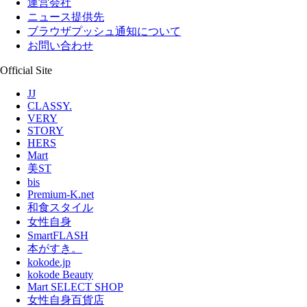
運営会社
ニュース提供先
ブラウザプッシュ通知について
お問い合わせ
Official Site
JJ
CLASSY.
VERY
STORY
HERS
Mart
美ST
bis
Premium-K.net
和食スタイル
女性自身
SmartFLASH
本がすき。
kokode.jp
kokode Beauty
Mart SELECT SHOP
女性自身百貨店