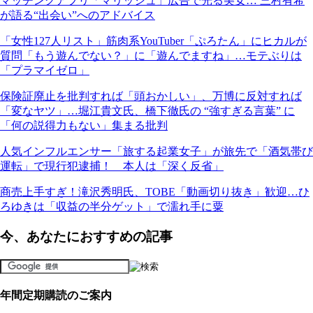
マッチングアプリ「マリッシュ」広告で光る美女… 三村有希
が語る“出会い”へのアドバイス
「女性127人リスト」筋肉系YouTuber「ぷろたん」にヒカルが
質問「もう遊んでない？」に「遊んでますね」…モテぶりは
「プラマイゼロ」
保険証廃止を批判すれば「頭おかしい」、万博に反対すれば
「変なヤツ」…堀江貴文氏、橋下徹氏の “強すぎる言葉” に
「何の説得力もない」集まる批判
人気インフルエンサー「旅する起業女子」が旅先で「酒気帯び
運転」で現行犯逮捕！ 本人は「深く反省」
商売上手すぎ！滝沢秀明氏、TOBE「動画切り抜き」歓迎…ひ
ろゆきは「収益の半分ゲット」で濡れ手に粟
今、あなたにおすすめの記事
年間定期購読のご案内