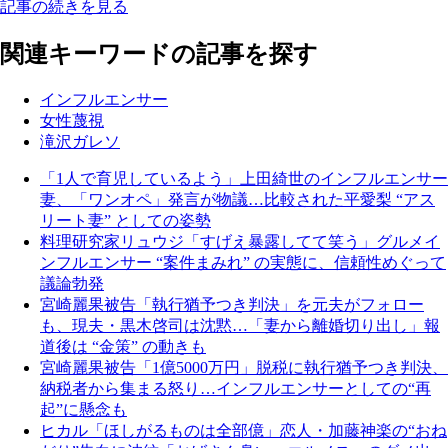
記事の続きを見る
関連キーワードの記事を探す
インフルエンサー
女性蔑視
滝沢ガレソ
「1人で育児しているよう」上田綺世のインフルエンサー
妻、「ワンオペ」発言が物議…比較された平愛梨 “アス
リート妻” としての姿勢
料理研究家リュウジ「すげえ暴露してて笑う」グルメイ
ンフルエンサー “案件まみれ” の実態に、信頼性めぐって
議論勃発
宮崎麗果被告「執行猶予つき判決」を元夫がフォロー
も、現夫・黒木啓司は沈黙…「妻から離婚切り出し」報
道後は “金策” の動きも
宮崎麗果被告「1億5000万円」脱税に執行猶予つき判決、
納税者から集まる怒り…インフルエンサーとしての“再
起”に懸念も
ヒカル「ほしがるものは全部億」恋人・加藤神楽の“おね