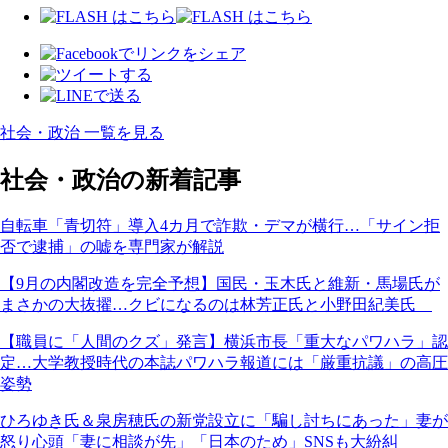
社会・政治 一覧を見る
社会・政治の新着記事
自転車「青切符」導入4カ月で詐欺・デマが横行…「サイン拒
否で逮捕」の嘘を専門家が解説
【9月の内閣改造を完全予想】国民・玉木氏と維新・馬場氏が
まさかの大抜擢…クビになるのは林芳正氏と小野田紀美氏
【職員に「人間のクズ」発言】横浜市長「重大なパワハラ」認
定…大学教授時代の本誌パワハラ報道には「厳重抗議」の高圧
姿勢
ひろゆき氏＆泉房穂氏の新党設立に「騙し討ちにあった」妻が
怒り心頭「妻に相談が先」「日本のため」SNSも大紛糾