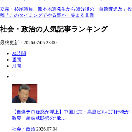
立憲・杉尾議員、熊本地震発生から88分後の「自衛隊追及」投
稿「このタイミングでやる事か」集まる非難
社会・政治の人気記事ランキング
最終更新：2026/07/05 23:00
24時間
週間
月間
1
【自爆テロ疑惑が浮上】中国北京・高層ビルに飛行機が
激突 超厳戒態勢の“飛…
社会・政治
|
2026.07.04