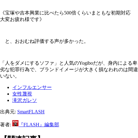
《宝塚や吉本興業に比べたら500倍くらいまともな初期対応
大変お疲れ様です》
と、おおむね評価する声が多かった。
「人をダメにするソファ」と人気のYogiboだが、身内による卑
劣な犯罪行為で、ブランドイメージが大きく損なわれのは間違
いない。
インフルエンサー
女性蔑視
滝沢ガレソ
出典元:
SmartFLASH
著者:
『FLASH』編集部