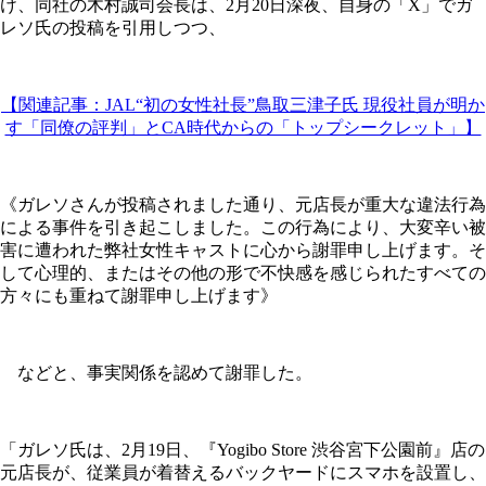
け、同社の木村誠司会長は、2月20日深夜、自身の「X」でガ
レソ氏の投稿を引用しつつ、
【関連記事：JAL“初の女性社長”鳥取三津子氏 現役社員が明か
す「同僚の評判」とCA時代からの「トップシークレット」】
《ガレソさんが投稿されました通り、元店長が重大な違法行為
による事件を引き起こしました。この行為により、大変辛い被
害に遭われた弊社女性キャストに心から謝罪申し上げます。そ
して心理的、またはその他の形で不快感を感じられたすべての
方々にも重ねて謝罪申し上げます》
などと、事実関係を認めて謝罪した。
「ガレソ氏は、2月19日、『Yogibo Store 渋谷宮下公園前』店の
元店長が、従業員が着替えるバックヤードにスマホを設置し、