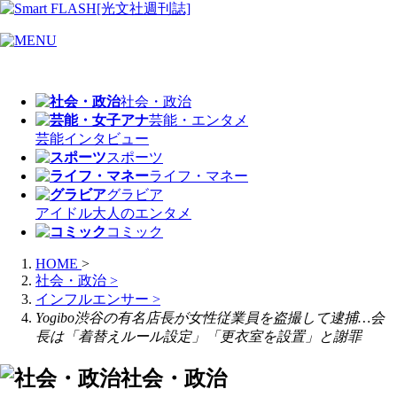
社会・政治
芸能・エンタメ
芸能
インタビュー
スポーツ
ライフ・マネー
グラビア
アイドル
大人のエンタメ
コミック
HOME
>
社会・政治
>
インフルエンサー
>
Yogibo渋谷の有名店長が女性従業員を盗撮して逮捕…会
長は「着替えルール設定」「更衣室を設置」と謝罪
社会・政治