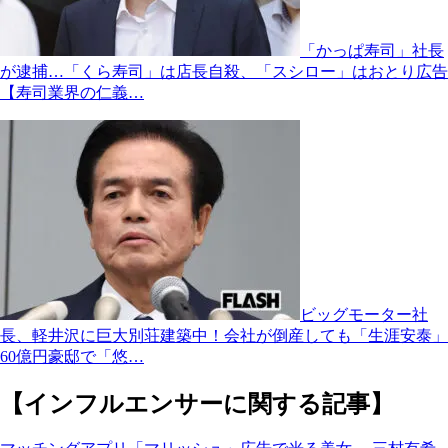
「かっぱ寿司」社長
が逮捕…「くら寿司」は店長自殺、「スシロー」はおとり広告
【寿司業界の仁義…
ビッグモーター社
長、軽井沢に巨大別荘建築中！会社が倒産しても「生涯安泰」
60億円豪邸で「悠…
【インフルエンサーに関する記事】