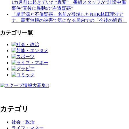
1カ月前に起きていた“異変” 番組スタッフが“誹謗中傷
事件”直後に異動の“左遷疑惑”
「星野源と不倫疑惑」名前が登場したNHK林田理沙ア
ナ、事実無根の被害で気になる局内での「今後の処遇」
カテゴリ一覧
カテゴリ
社会・政治
ライフ・マネー