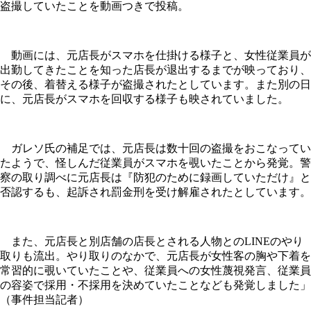
盗撮していたことを動画つきで投稿。
動画には、元店長がスマホを仕掛ける様子と、女性従業員が
出勤してきたことを知った店長が退出するまでが映っており、
その後、着替える様子が盗撮されたとしています。また別の日
に、元店長がスマホを回収する様子も映されていました。
ガレソ氏の補足では、元店長は数十回の盗撮をおこなってい
たようで、怪しんだ従業員がスマホを覗いたことから発覚。警
察の取り調べに元店長は『防犯のために録画していただけ』と
否認するも、起訴され罰金刑を受け解雇されたとしています。
また、元店長と別店舗の店長とされる人物とのLINEのやり
取りも流出。やり取りのなかで、元店長が女性客の胸や下着を
常習的に覗いていたことや、従業員への女性蔑視発言、従業員
の容姿で採用・不採用を決めていたことなども発覚しました」
（事件担当記者）