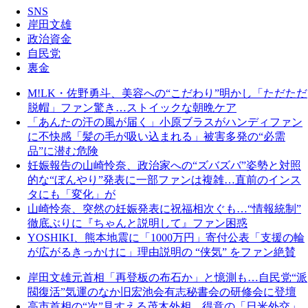
SNS
岸田文雄
政治資金
自民党
裏金
M!LK・佐野勇斗、美容への“こだわり”明かし「ただただ
脱帽」ファン驚き…ストイックな朝晩ケア
「あんたの汗の風が届く」小原ブラスがハンディファン
に不快感「髪の毛が吸い込まれる」被害多発の“必需
品”に潜む危険
妊娠報告の山崎怜奈、政治家への“ズバズバ”姿勢と対照
的な“ぼんやり”発表に一部ファンは複雑…直前のインス
タにも「変化」が
山崎怜奈、突然の妊娠発表に祝福相次ぐも…“情報統制”
徹底ぶりに『ちゃんと説明して』ファン困惑
YOSHIKI、熊本地震に「1000万円」寄付公表「支援の輪
が広がるきっかけに」理由説明の “侠気” をファン絶賛
岸田文雄元首相「再登板の布石か」と憶測も…自民党“派
閥復活”気運のなか旧宏池会有志秘書会の研修会に登壇
高市首相の“次”見すえる茂木外相、得意の「日米外交」