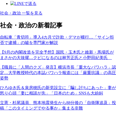
社会・政治 一覧を見る
社会・政治の新着記事
自転車「青切符」導入4カ月で詐欺・デマが横行…「サイン拒
否で逮捕」の嘘を専門家が解説
【9月の内閣改造を完全予想】国民・玉木氏と維新・馬場氏が
まさかの大抜擢…クビになるのは林芳正氏と小野田紀美氏
【職員に「人間のクズ」発言】横浜市長「重大なパワハラ」認
定…大学教授時代の本誌パワハラ報道には「厳重抗議」の高圧
姿勢
ひろゆき氏＆泉房穂氏の新党設立に「騙し討ちにあった」妻が
怒り心頭「妻に相談が先」「日本のため」SNSも大紛糾
立憲・杉尾議員、熊本地震発生から88分後の「自衛隊追及」投
稿「このタイミングでやる事か」集まる非難