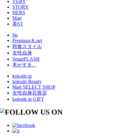
VERY
STORY
HERS
Mart
美ST
bis
Premium-K.net
和食スタイル
女性自身
SmartFLASH
本がすき。
kokode.jp
kokode Beauty
Mart SELECT SHOP
女性自身百貨店
kokode.jp GIFT