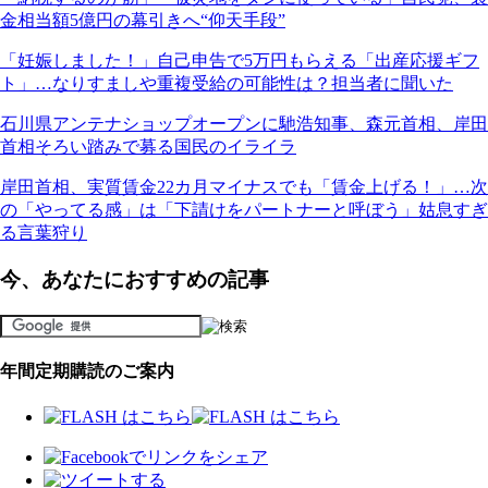
金相当額5億円の幕引きへ“仰天手段”
「妊娠しました！」自己申告で5万円もらえる「出産応援ギフ
ト」…なりすましや重複受給の可能性は？担当者に聞いた
石川県アンテナショップオープンに馳浩知事、森元首相、岸田
首相そろい踏みで募る国民のイライラ
岸田首相、実質賃金22カ月マイナスでも「賃金上げる！」…次
の「やってる感」は「下請けをパートナーと呼ぼう」姑息すぎ
る言葉狩り
今、あなたにおすすめの記事
年間定期購読のご案内