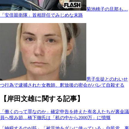
菊池桃子の旦那も…
「安倍親衛隊」首相辞任でみじめな末路
男子生徒とのわいせ
つ行為で逮捕された女教師、釈放後の密会がバレて自殺する
【岸田文雄に関する記事】
「働くのって罪なのか」確定申告を終えた有名人たちが裏金議
員へ恨み節…橋下徹氏は「机の中から2000万」に憤慨
「納税するのが筋」「被災地をダシに使っている」自民党、裏