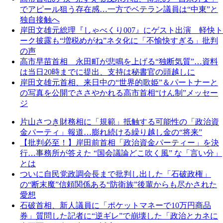
でアピール狙う存在感…一方でベテラン議員は“中東”と
独自接触へ
岸田文雄元総理『しゃべくり007』にゲスト出演 軽快ト
ーク披露も“増税めがね”ネタ化に「不愉快すぎる」批判
の声
高市早苗首相 永田町が悲鳴を上げる“独断気質”…資料
は当日20時までに提出、支持は秘書官の頭越しに
岸田文雄元首相、来日中の“世界的歌姫”＆パートナーと
の写真を公開でささやかれる高市首相“けん制”メッセー
ジ
片山さつき財務相に「規範」抵触する可能性の「政治資
金パーティ」報道…膨れ続ける繰り越し金の“将来”
【批判必至！】岸田前首相「政治資金パーティー」を決
行…事務所が答えた “国会議論どこ吹く風” な「言い分」
とは
ついに自民党政調会長まで批判し出した「石破政権」
の“断末魔”信頼関係ある“防衛族”後輩からも尽かされた
愛想
石破首相、新人議員に「ポケットマネーで10万円商品
券」質問した記者に“逆ギレ”で崩壊した「政治とカネに