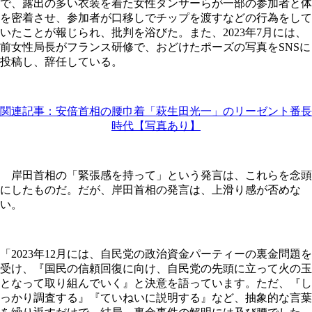
で、露出の多い衣装を着た女性ダンサーらが一部の参加者と体
を密着させ、参加者が口移しでチップを渡すなどの行為をして
いたことが報じられ、批判を浴びた。また、2023年7月には、
前女性局長がフランス研修で、おどけたポーズの写真をSNSに
投稿し、辞任している。
関連記事：安倍首相の腰巾着「萩生田光一」のリーゼント番長
時代【写真あり】
岸田首相の「緊張感を持って」という発言は、これらを念頭
にしたものだ。だが、岸田首相の発言は、上滑り感が否めな
い。
「2023年12月には、自民党の政治資金パーティーの裏金問題を
受け、『国民の信頼回復に向け、自民党の先頭に立って火の玉
となって取り組んでいく』と決意を語っています。ただ、『し
っかり調査する』『ていねいに説明する』など、抽象的な言葉