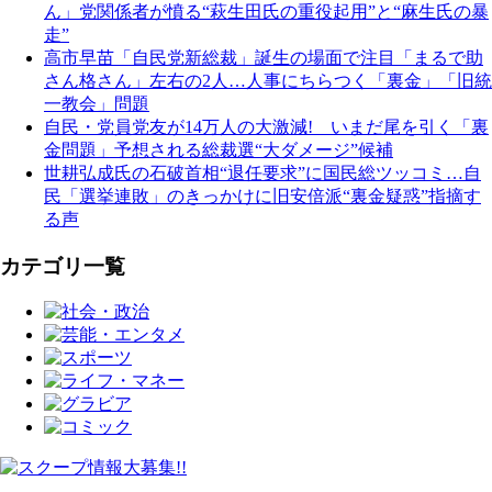
ん」党関係者が憤る“萩生田氏の重役起用”と“麻生氏の暴
走”
高市早苗「自民党新総裁」誕生の場面で注目「まるで助
さん格さん」左右の2人…人事にちらつく「裏金」「旧統
一教会」問題
自民・党員党友が14万人の大激減! いまだ尾を引く「裏
金問題」予想される総裁選“大ダメージ”候補
世耕弘成氏の石破首相“退任要求”に国民総ツッコミ…自
民「選挙連敗」のきっかけに旧安倍派“裏金疑惑”指摘す
る声
カテゴリ一覧