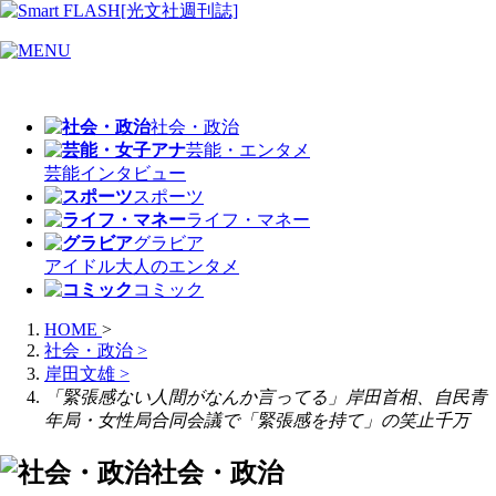
社会・政治
芸能・エンタメ
芸能
インタビュー
スポーツ
ライフ・マネー
グラビア
アイドル
大人のエンタメ
コミック
HOME
>
社会・政治
>
岸田文雄
>
「緊張感ない人間がなんか言ってる」岸田首相、自民青
年局・女性局合同会議で「緊張感を持て」の笑止千万
社会・政治