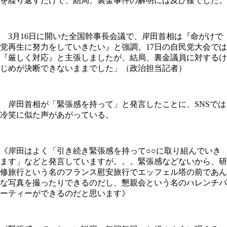
を繰り返すだけで、結局、裏金事件の解明には及び腰でした。
3月16日に開いた全国幹事長会議で、岸田首相は『命がけで
党再生に努力をしていきたい』と強調。17日の自民党大会では
『厳しく対応』と主張しましたが、結局、裏金議員に対するけ
じめが決断できないままでした」（政治担当記者）
岸田首相が「緊張感を持って」と発言したことに、SNSでは
冷笑に似た声があがっている。
《岸田はよく「引き続き緊張感を持って○○に取り組んでいき
ます」などと発言していますが。。。緊張感などないから、研
修旅行という名のフランス慰安旅行でエッフェル塔の前であん
な写真を撮ったりできるのだし、懇親会という名のハレンチパ
ーティーができるのだと思います》