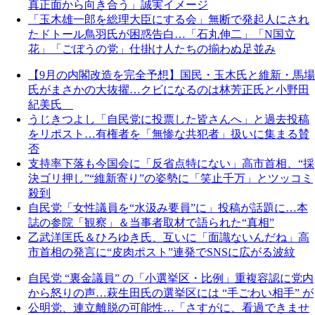
真正面から向き合う」誠実イメージ
「玉木雄一郎を総理大臣にする会」無断で発起人にされ
たドトール鳥羽氏が困惑告白…「石丸伸二」「N国立
花」「ごぼうの党」仕掛け人たちの揃わぬ足並み
【9月の内閣改造を完全予想】国民・玉木氏と維新・馬場
氏がまさかの大抜擢…クビになるのは林芳正氏と小野田
紀美氏
うじきつよし「自民党に投票した皆さんへ」と過去投稿
をリポスト…有権者を「無惨な共犯者」扱いに集まる賛
否
支持率下落も今国会に「反省点特にない」高市首相、“採
決ゴリ押し”“維新寄り”の姿勢に「笑止千万」とツッコミ
殺到
自民党「女性議員を“水汲み要員”に」投稿が話題に…本
誌の参院「観察」＆当事者取材で語られた“真相”
乙武洋匡氏＆ひろゆき氏、互いに「面識ないんだね」高
市首相の発言に“皮肉ポスト”連発でSNSに広がる波紋
自民党 “裏金議員” の「小選挙区・比例」重複容認に党内
から怒りの声…萩生田氏の選挙区には “手ごわい相手” が
公明党、連立離脱の可能性…「さすがに、看過できませ