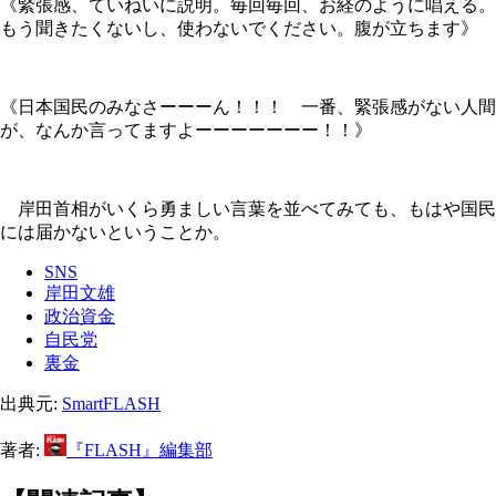
《緊張感、ていねいに説明。毎回毎回、お経のように唱える。
もう聞きたくないし、使わないでください。腹が立ちます》
《日本国民のみなさーーーん！！！ 一番、緊張感がない人間
が、なんか言ってますよーーーーーーー！！》
岸田首相がいくら勇ましい言葉を並べてみても、もはや国民
には届かないということか。
SNS
岸田文雄
政治資金
自民党
裏金
出典元:
SmartFLASH
著者:
『FLASH』編集部