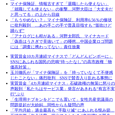
マイナ保険証、情報古すぎて「退職したら使えない」
「就職しても使えない」の衝撃…河野大臣は「大丈夫だ
と思ってる」の上から目線
「もうやめない？」マイナ保険証、利用率6.56％の惨状
に批判殺到 …あの手この手で普及目指すも “笛吹けど
踊らず”
「アナログにも程がある」河野太郎氏、マイナカード
「偽造はうさぎで見抜いて」の唖然…中国企業ロゴ問題
には「調査に携わってない」責任放棄
実質賃金10カ月連続マイナスで「どんどんビンボーに」
SNSにあふれる国民の悲鳴“待ったなし”の高市政権「物
価高対策」
玉川徹氏が「マイナ保険証」を「持っていなくて不便感
じたことない」痛烈批判 SNSで賛否入り乱れる事態に
実質賃金「4カ月連続マイナス」石破政権の無策に怒りの
声殺到「私たちはサービス業」発言があきれる“有言不実
行”ぶり
「生理用ナプキンをどこでも置いて」女性共産党議員の
問題提起が大紛糾…同性からも疑問の声
「平均月給」過去最高も “手取り減” にあふれる恨み節…