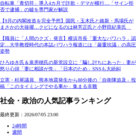
自転車「青切符」導入4カ月で詐欺・デマが横行…「サイン拒
否で逮捕」の嘘を専門家が解説
【9月の内閣改造を完全予想】国民・玉木氏と維新・馬場氏が
まさかの大抜擢…クビになるのは林芳正氏と小野田紀美氏
【職員に「人間のクズ」発言】横浜市長「重大なパワハラ」認
定…大学教授時代の本誌パワハラ報道には「厳重抗議」の高圧
姿勢
ひろゆき氏＆泉房穂氏の新党設立に「騙し討ちにあった」妻が
怒り心頭「妻に相談が先」「日本のため」SNSも大紛糾
立憲・杉尾議員、熊本地震発生から88分後の「自衛隊追及」投
稿「このタイミングでやる事か」集まる非難
社会・政治の人気記事ランキング
最終更新：2026/07/05 23:00
24時間
週間