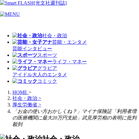
社会・政治
芸能・エンタメ
芸能
インタビュー
スポーツ
ライフ・マネー
グラビア
アイドル
大人のエンタメ
コミック
HOME
>
社会・政治
>
厚生労働省
>
「お金の使い方おかしくね？」マイナ保険証「利用者増
の医療機関に最大20万円支給」武見厚労相の表明に批判
殺到
社会・政治