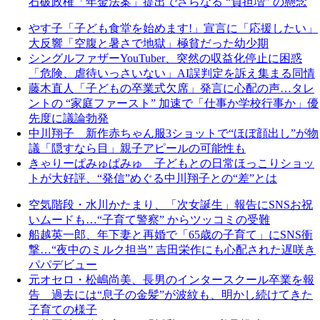
石破政権「年金法案」提出でさらなる “負担増” の懸念
やす子「子ども食堂を始めます!」宣言に「応援したい」
大反響「空腹と暑さで地獄」極貧だった幼少期
シングルファザーYouTuber、突然の収益化停止に困惑
「危険、虐待いっさいない」AI誤判定を訴え集まる同情
藤木直人「子どもの卒業式欠席」発言に心配の声…タレ
ントの “家庭ファースト” 加速で「仕事か学校行事か」優
先度に議論勃発
中川翔子 新作赤ちゃん服3ショットで“ほぼ顔出し”が物
議「隠すなら目」親子アピールの可能性も
きゃりーぱみゅぱみゅ 子どもとの日常ほっこりショッ
トが大好評、“発信”めぐる中川翔子との“差”とは
空気階段・水川かたまり、「次女誕生」報告にSNSお祝
いムードも…“子育て警察” からツッコミの受難
船越英一郎、年下妻と再婚で「65歳の子育て」にSNS衝
撃…“夜中のミルク担当” 吉田栄作にも心配された遅咲き
パパデビュー
元オセロ・松嶋尚美、長男のインタースクール卒業を報
告 過去には“息子の金髪”が波紋も、明かし続けてきた
子育ての様子