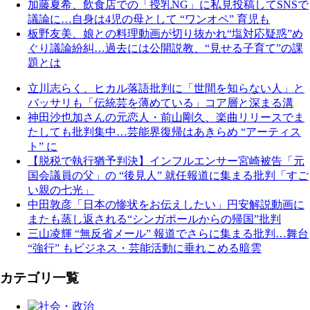
加藤夏希、飲食店での「授乳NG」に私見投稿してSNSで
議論に…自身は4児の母として “ワンオペ” 育児も
板野友美、娘との料理動画が切り抜かれ“塩対応疑惑”め
ぐり議論紛糾…過去には公開説教、“見せる子育て”の課
題とは
立川志らく、ヒカル落語批判に「世間を知らない人」と
バッサリも「伝統芸を薄めている」コア層と深まる溝
神田沙也加さんの元恋人・前山剛久、楽曲リリースでま
たしても批判集中…芸能界復帰はあきらめ “アーティス
ト” に
【脱税で執行猶予判決】インフルエンサー宮崎被告「元
国会議員の父」の “後見人” 就任報道に集まる批判「すご
い親の七光」
中田敦彦「日本の惨状をお伝えしたい」円安解説動画に
またも蒸し返される“シンガポールからの帰国”批判
三山凌輝 “無反省メール” 報道でさらに集まる批判…舞台
“強行” もビジネス・芸能活動に垂れこめる暗雲
カテゴリ一覧