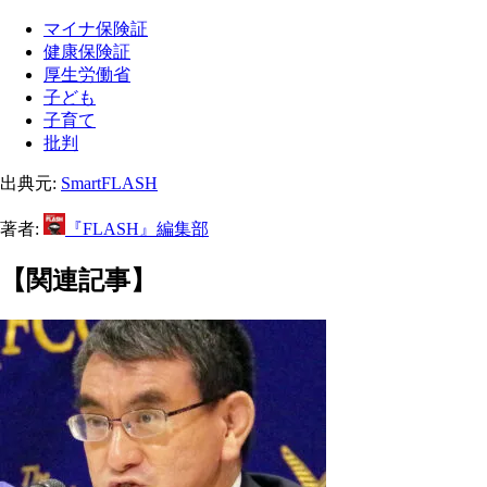
マイナ保険証
健康保険証
厚生労働省
子ども
子育て
批判
出典元:
SmartFLASH
著者:
『FLASH』編集部
【関連記事】