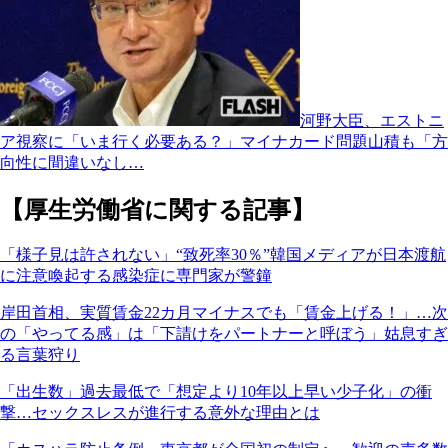
河野大臣、エストニ
ア視察に「いま行く必要ある？」マイナカード問題山積も「方
向性に間違いなし…
【厚生労働省に関する記事】
「様子見は許されない」“致死率30％”韓国メディアが日本渡航
に注意喚起する感染症に専門家が警鐘
岸田首相、実質賃金22カ月マイナスでも「賃金上げる！」…次
の「やってる感」は「下請けをパートナーと呼ぼう」姑息すぎ
る言葉狩り
「出生数」過去最低で「想定より10年以上早い少子化」の衝
撃…セックスレスが進行する意外な理由とは