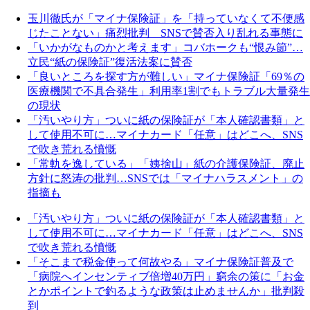
玉川徹氏が「マイナ保険証」を「持っていなくて不便感
じたことない」痛烈批判 SNSで賛否入り乱れる事態に
「いかがなものかと考えます」コバホークも“恨み節”…
立民“紙の保険証”復活法案に賛否
「良いところを探す方が難しい」マイナ保険証「69％の
医療機関で不具合発生」利用率1割でもトラブル大量発生
の現状
「汚いやり方」ついに紙の保険証が「本人確認書類」と
して使用不可に…マイナカード「任意」はどこへ、SNS
で吹き荒れる憤慨
「常軌を逸している」「姨捨山」紙の介護保険証、廃止
方針に怒涛の批判…SNSでは「マイナハラスメント」の
指摘も
「汚いやり方」ついに紙の保険証が「本人確認書類」と
して使用不可に…マイナカード「任意」はどこへ、SNS
で吹き荒れる憤慨
「そこまで税金使って何故やる」マイナ保険証普及で
「病院へインセンティブ倍増40万円」窮余の策に「お金
とかポイントで釣るような政策は止めませんか」批判殺
到