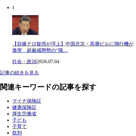
1
【自爆テロ疑惑が浮上】中国北京・高層ビルに飛行機が
激突 超厳戒態勢の“飛…
社会・政治
|
2026.07.04
記事の続きを見る
関連キーワードの記事を探す
マイナ保険証
健康保険証
厚生労働省
子ども
子育て
批判