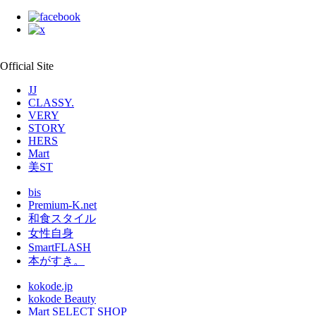
Official Site
JJ
CLASSY.
VERY
STORY
HERS
Mart
美ST
bis
Premium-K.net
和食スタイル
女性自身
SmartFLASH
本がすき。
kokode.jp
kokode Beauty
Mart SELECT SHOP