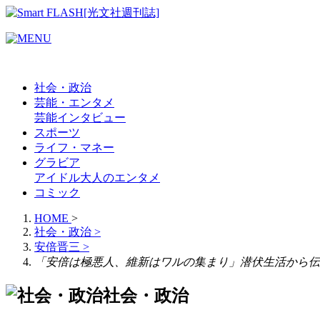
社会・政治
芸能・エンタメ
芸能
インタビュー
スポーツ
ライフ・マネー
グラビア
アイドル
大人のエンタメ
コミック
HOME
>
社会・政治
>
安倍晋三
>
「安倍は極悪人、維新はワルの集まり」潜伏生活から伝説
社会・政治