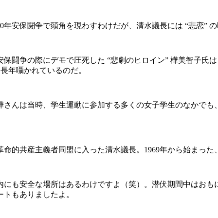
年安保闘争で頭角を現わすわけだが、清水議長には “悲恋” 
闘争の際にデモで圧死した “悲劇のヒロイン” 樺美智子氏
、長年囁かれているのだ。
樺さんは当時、学生運動に参加する多くの女子学生のなかでも
的共産主義者同盟に入った清水議長。1969年から始まった
内にも安全な場所はあるわけですよ（笑）。潜伏期間中はおも
ートもありましたよ。