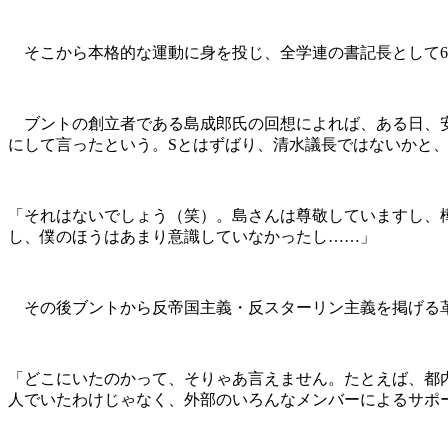
そこから本格的な運動に身を投じ、全学連の書記長として60
ブントの創立者である島成郎氏の回想によれば、ある日、安保
にして言ったという。Sとはずばり、清水議長ではないかと
「それはないでしょう（笑）。島さんは尊敬していますし、
し、僕のほうはあまり意識していなかったし……」
その後ブントから反帝国主義・反スターリン主義を掲げる革命
「どこにいたのかって、そりゃあ言えません。たとえば、都
人でいたわけじゃなく、外部のいろんなメンバーによるサポ