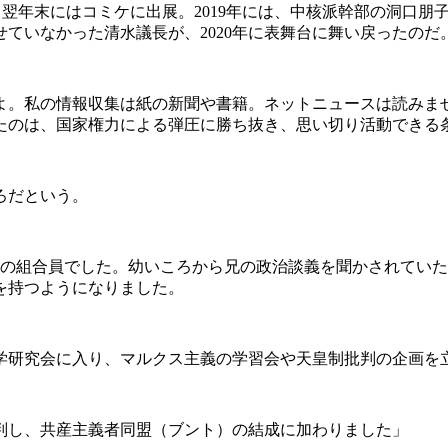
設し、翌年末にはコミケに出展。2019年には、中核派幹部の洞
ていなかった清水議長が、2020年に表舞台に舞い戻ったのだ
よ。私の情報収集は紙の新聞や書籍。ネットニュースは読みま
たのは、国家権力による弾圧に勝ち抜き、思い切り活動できる
ろだという。
合の組合員でした。幼いころから兄の政治談義を聞かされていたし
を持つようになりました。
研究会に入り、マルクス主義の学習会や天皇制批判の企画を
判し、共産主義者同盟（ブント）の結成に加わりました」