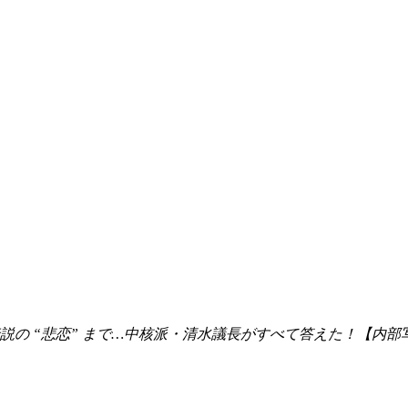
の “悲恋” まで…中核派・清水議長がすべて答えた！【内部