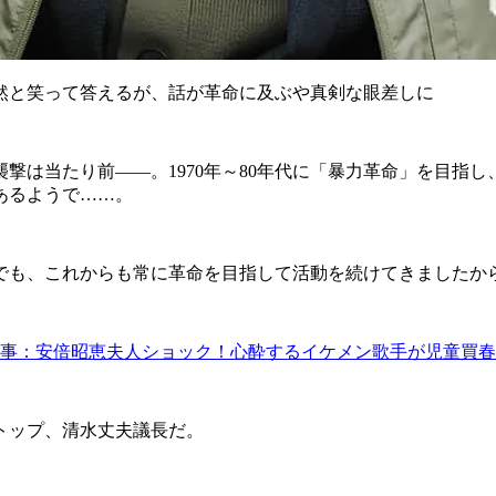
然と笑って答えるが、話が革命に及ぶや真剣な眼差しに
は当たり前――。1970年～80年代に「暴力革命」を目指
あるようで……。
でも、これからも常に革命を目指して活動を続けてきましたか
事：安倍昭恵夫人ショック！心酔するイケメン歌手が児童買春
トップ、清水丈夫議長だ。