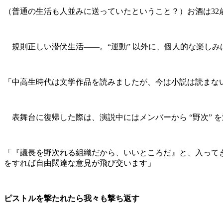
（普通の生活も人並みに送っていたということ？）お酒は3
規則正しい潜伏生活――。“運動” 以外に、個人的な楽しみ
「中高生時代は文学作品を読みましたが、今は小説は読まな
表舞台に復帰した際は、演説中にはメンバーから “野次” 
「『議長を野次れる組織だから、いいところだ』と、入って
をすれば自由闊達な意見が飛び交います」
ピストルを撃たれたら我々も撃ち返す