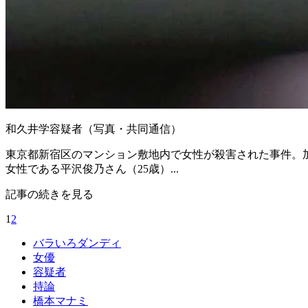
和久井学容疑者（写真・共同通信）
東京都新宿区のマンション敷地内で女性が殺害された事件。
女性である平沢俊乃さん（25歳）...
記事の続きを見る
1
2
バラいろダンディ
女優
容疑者
持論
橋本マナミ