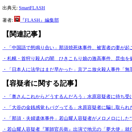
出典元:
SmartFLASH
著者:
『FLASH』編集部
【関連記事】
・「中国語で怒鳴り合い」那須焼死体事件、被害者の妻が起
・札幌・首狩り殺人の闇 ひきこもり娘の激高事件、昆虫を
・「日本人に法学はまだ早かった」京アニ放火殺人事件「無罪
【容疑者に関する記事】
・「奥さんこれからどうするんだろう」水原容疑者に待ち受け
・「大谷の金銭感覚もバグってる」水原容疑者に騙し取られた
・「那須・夫婦遺体事件」若山耀人容疑者がメロメロにした“
・若山耀人容疑者『軍師官兵衛』出演で地元の「夢大使」就