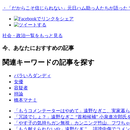
・「だからこそ信じられない」元日ハム助っ人たちが語った “
社会・政治一覧をもっと見る
今、あなたにおすすめの記事
関連キーワードの記事を探す
バラいろダンディ
女優
容疑者
持論
橋本マナミ
「もうコメンテーターはやめて」遠野なぎこ、実家暮ら
「冗談でしょ？」遠野なぎこ “首相候補” 小泉進次郎氏
「やす子の気持ちガン無視」カンニング竹山、フワちゃん
「もう耐えられないや」遠野なぎこ、誹謗中傷でコメン