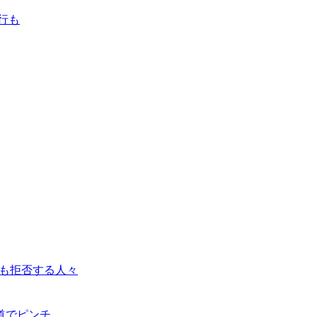
行も
るも拒否する人々
道でピンチ