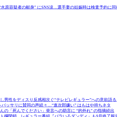
水原容疑者の献身” にSNS涙…選手妻の妊娠時は検査予約に同
し男性をディスり反感相次ぐ“テレビレギュラー”への意欲語
をバッサリに賛同の声続々…“進次郎嫌い” はもはや持ちネタ
の「死んでください」発言への助言に “的外れ” の指摘続出
ト欄閉鎖…レギュラー番組『バラいろダンディ』も9月終了報