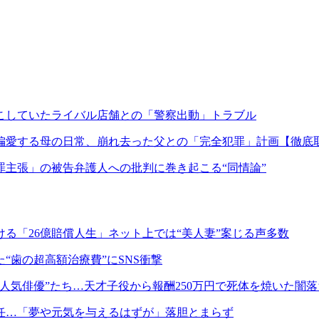
こしていたライバル店舗との「警察出動」トラブル
偏愛する母の日常、崩れ去った父との「完全犯罪」計画【徹底
主張」の被告弁護人への批判に巻き起こる“同情論”
る「26億賠償人生」ネット上では“美人妻”案じる声多数
“歯の超高額治療費”にSNS衝撃
人気俳優”たち…天才子役から報酬250万円で死体を焼いた闇
任…「夢や元気を与えるはずが」落胆とまらず