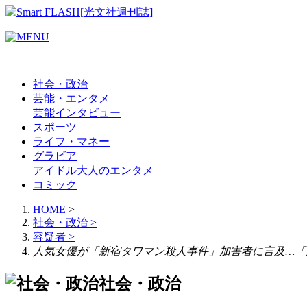
社会・政治
芸能・エンタメ
芸能
インタビュー
スポーツ
ライフ・マネー
グラビア
アイドル
大人のエンタメ
コミック
HOME
>
社会・政治
>
容疑者
>
人気女優が「新宿タワマン殺人事件」加害者に言及…「
社会・政治