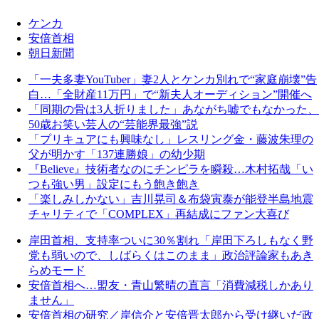
ケンカ
安倍首相
朝日新聞
「一夫多妻YouTuber」妻2人とケンカ別れで“家庭崩壊”告
白…「全財産11万円」で“新夫人オーディション”開催へ
「同期の骨は3人折りました」あながち嘘でもなかった、
50歳お笑い芸人の“芸能界最強”説
「プリキュアにも興味なし」レスリング金・藤波朱理の
父が明かす「137連勝娘」の幼少期
『Believe』技術者なのにチンピラを瞬殺…木村拓哉「い
つも強い男」設定にもう飽き飽き
「楽しみしかない」吉川晃司＆布袋寅泰が能登半島地震
チャリティで「COMPLEX」再結成にファン大喜び
岸田首相、支持率ついに30％割れ「岸田下ろしもなく野
党も弱いので、しばらくはこのまま」政治評論家もあき
らめモード
安倍首相へ…盟友・青山繁晴の直言「消費減税しかあり
ません」
安倍首相の研究／岸信介と安倍晋太郎から受け継いだ政