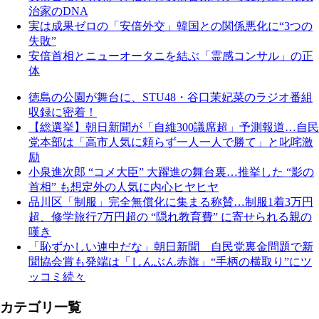
治家のDNA
実は成果ゼロの「安倍外交」韓国との関係悪化に“3つの
失敗”
安倍首相とニューオータニを結ぶ「霊感コンサル」の正
体
徳島の公園が舞台に、STU48・谷口茉妃菜のラジオ番組
収録に密着！
【総選挙】朝日新聞が「自維300議席超」予測報道…自民
党本部は「高市人気に頼らず一人一人で勝て」と叱咤激
励
小泉進次郎 “コメ大臣” 大躍進の舞台裏…推挙した “影の
首相” も想定外の人気に内心ヒヤヒヤ
品川区「制服」完全無償化に集まる称賛…制服1着3万円
超、修学旅行7万円超の “隠れ教育費” に寄せられる親の
嘆き
「恥ずかしい連中だな」朝日新聞 自民党裏金問題で新
聞協会賞も発端は「しんぶん赤旗」“手柄の横取り”にツ
ッコミ続々
カテゴリ一覧