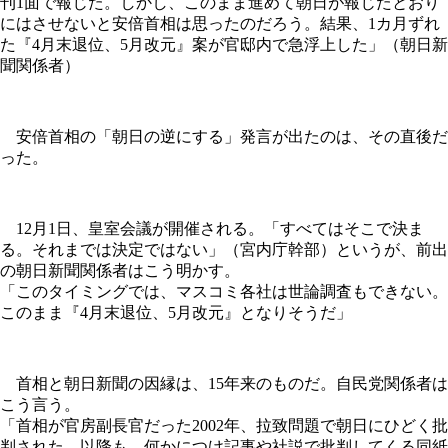
刊1面で報じた。しかし、このまま進めて朝日が報じたとおり
にはさせないと安倍首相は思ったのだろう。結果、1カ月ずれ
た『4月末退位、5月改元』案が官邸内で急浮上した」（朝日新
聞関係者）
安倍首相の「朝日の逆にする」発言が出たのは、その直後だ
った。
12月1日、皇室会議が開催される。「すべてはそこで決ま
る。それまでは決定ではない」（宮内庁幹部）というが、前出
の朝日新聞関係者はこう明かす。
「このタイミングでは、マスコミ各社は世論調査もできない。
このまま『4月末退位、5月改元』となりそうだ」
首相と朝日新聞の因縁は、15年来のものだ。自民党関係者は
こう言う。
「首相が官房副長官だった2002年、拉致問題で朝日にひどく批
判された。以降も、何かにつけ記事や社説で批判してくる同紙