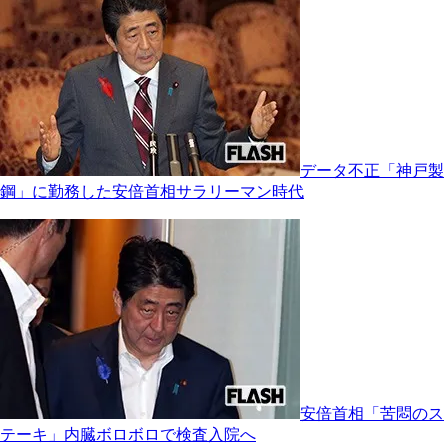
データ不正「神戸製
鋼」に勤務した安倍首相サラリーマン時代
安倍首相「苦悶のス
テーキ」内臓ボロボロで検査入院へ