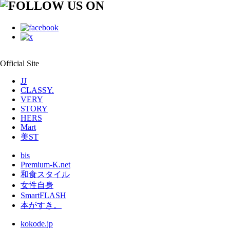
Official Site
JJ
CLASSY.
VERY
STORY
HERS
Mart
美ST
bis
Premium-K.net
和食スタイル
女性自身
SmartFLASH
本がすき。
kokode.jp