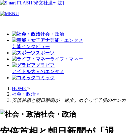
社会・政治
芸能・エンタメ
芸能
インタビュー
スポーツ
ライフ・マネー
グラビア
アイドル
大人のエンタメ
コミック
HOME
>
社会・政治
>
安倍首相と朝日新聞が「退位」めぐって子供のケンカ
社会・政治
安倍首相と朝日新聞が「退