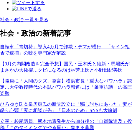
社会・政治 一覧を見る
社会・政治の新着記事
自転車「青切符」導入4カ月で詐欺・デマが横行…「サイン拒
否で逮捕」の嘘を専門家が解説
【9月の内閣改造を完全予想】国民・玉木氏と維新・馬場氏が
まさかの大抜擢…クビになるのは林芳正氏と小野田紀美氏
【職員に「人間のクズ」発言】横浜市長「重大なパワハラ」認
定…大学教授時代の本誌パワハラ報道には「厳重抗議」の高圧
姿勢
ひろゆき氏＆泉房穂氏の新党設立に「騙し討ちにあった」妻が
怒り心頭「妻に相談が先」「日本のため」SNSも大紛糾
立憲・杉尾議員、熊本地震発生から88分後の「自衛隊追及」投
稿「このタイミングでやる事か」集まる非難