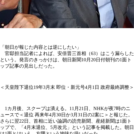
「朝日が報じた内容とは逆にしたい」
官邸担当記者によれば、安倍晋三首相（63）はこう漏らした
という。発言のきっかけは、朝日新聞10月20日付朝刊の1面ト
ップ記事の見出しだった。
＜天皇陛下退位19年3月末 即位・新元号4月1日 政府最終調整＞
1カ月後、スクープは潰える。11月21日、NHKが夜7時のニ
ュースで＜退位 再来年4月30日か3月31日の2案に＞と報じた。
さらに翌22日、首相に近い論調の読売新聞、産経新聞は1面ト
ップで、「4月末退位、5月改元」という記事を掲載した。朝日
は1面とはいえ、左隅という地味な扱いだった。