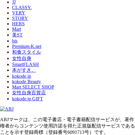
JJ
CLASSY.
VERY
STORY
HERS
Mart
美ST
bis
Premium-K.net
和食スタイル
女性自身
SmartFLASH
本がすき。
kokode.jp
kokode Beauty
Mart SELECT SHOP
女性自身百貨店
kokode.jp GIFT
ABJマークは、この電子書店・電子書籍配信サービスが、著作
権者からコンテンツ使用許諾を得た正規版配信サービスである
ことを示す登録商標（登録番号6091713号）です。