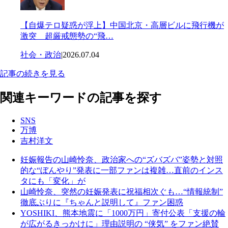
【自爆テロ疑惑が浮上】中国北京・高層ビルに飛行機が
激突 超厳戒態勢の“飛…
社会・政治
|
2026.07.04
記事の続きを見る
関連キーワードの記事を探す
SNS
万博
吉村洋文
妊娠報告の山崎怜奈、政治家への“ズバズバ”姿勢と対照
的な“ぼんやり”発表に一部ファンは複雑…直前のインス
タにも「変化」が
山崎怜奈、突然の妊娠発表に祝福相次ぐも…“情報統制”
徹底ぶりに『ちゃんと説明して』ファン困惑
YOSHIKI、熊本地震に「1000万円」寄付公表「支援の輪
が広がるきっかけに」理由説明の “侠気” をファン絶賛