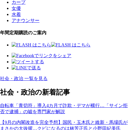
カープ
女優
水着
アナウンサー
年間定期購読のご案内
社会・政治 一覧を見る
社会・政治の新着記事
自転車「青切符」導入4カ月で詐欺・デマが横行…「サイン拒
否で逮捕」の嘘を専門家が解説
【9月の内閣改造を完全予想】国民・玉木氏と維新・馬場氏が
まさかの大抜擢…クビになるのは林芳正氏と小野田紀美氏