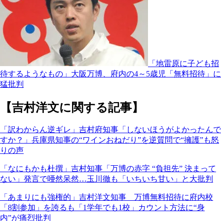
「地雷原に子ども招
待するようなもの」大阪万博、府内の4～5歳児「無料招待」に
猛批判
【吉村洋文に関する記事】
「訳わからん逆ギレ」吉村府知事「しないほうがよかったんで
すか？」兵庫県知事の“ワインおねだり”を逆質問で“擁護”も怒
りの声
「なにもかも杜撰」吉村知事「万博の赤字 “負担先” 決まって
ない」発言で唖然呆然…玉川徹も「いちいち甘い」と大批判
「あまりにも強権的」吉村洋文知事 万博無料招待に府内校
「8割参加」を誇るも「1学年でも1校」カウント方法に“身
内”が痛烈批判