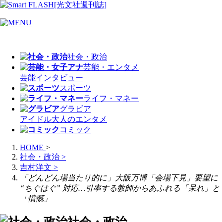
社会・政治
芸能・エンタメ
芸能
インタビュー
スポーツ
ライフ・マネー
グラビア
アイドル
大人のエンタメ
コミック
HOME
>
社会・政治
>
吉村洋文
>
「どんどん場当たり的に」大阪万博「会場下見」要望に
“ちぐはぐ” 対応…引率する教師からあふれる「呆れ」と
「憤慨」
社会・政治