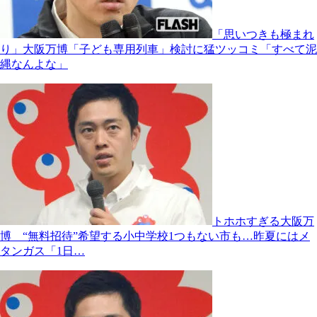
「思いつきも極まれ
り」大阪万博「子ども専用列車」検討に猛ツッコミ「すべて泥
縄なんよな」
トホホすぎる大阪万
博 “無料招待”希望する小中学校1つもない市も…昨夏にはメ
タンガス「1日…