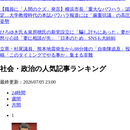
【職員に「人間のクズ」発言】横浜市長「重大なパワハラ」認
定…大学教授時代の本誌パワハラ報道には「厳重抗議」の高圧
姿勢
ひろゆき氏＆泉房穂氏の新党設立に「騙し討ちにあった」妻が
怒り心頭「妻に相談が先」「日本のため」SNSも大紛糾
立憲・杉尾議員、熊本地震発生から88分後の「自衛隊追及」投
稿「このタイミングでやる事か」集まる非難
社会・政治の人気記事ランキング
最終更新：2026/07/05 23:00
24時間
週間
月間
1