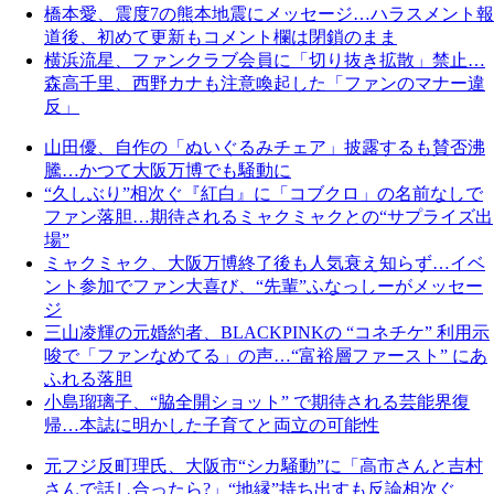
橋本愛、震度7の熊本地震にメッセージ…ハラスメント報
道後、初めて更新もコメント欄は閉鎖のまま
横浜流星、ファンクラブ会員に「切り抜き拡散」禁止…
森高千里、西野カナも注意喚起した「ファンのマナー違
反」
山田優、自作の「ぬいぐるみチェア」披露するも賛否沸
騰…かつて大阪万博でも騒動に
“久しぶり”相次ぐ『紅白』に「コブクロ」の名前なしで
ファン落胆…期待されるミャクミャクとの“サプライズ出
場”
ミャクミャク、大阪万博終了後も人気衰え知らず…イベ
ント参加でファン大喜び、“先輩”ふなっしーがメッセー
ジ
三山凌輝の元婚約者、BLACKPINKの “コネチケ” 利用示
唆で「ファンなめてる」の声…“富裕層ファースト” にあ
ふれる落胆
小島瑠璃子、“脇全開ショット” で期待される芸能界復
帰…本誌に明かした子育てと両立の可能性
元フジ反町理氏、大阪市“シカ騒動”に「高市さんと吉村
さんで話し合ったら?」“地縁”持ち出すも反論相次ぐ