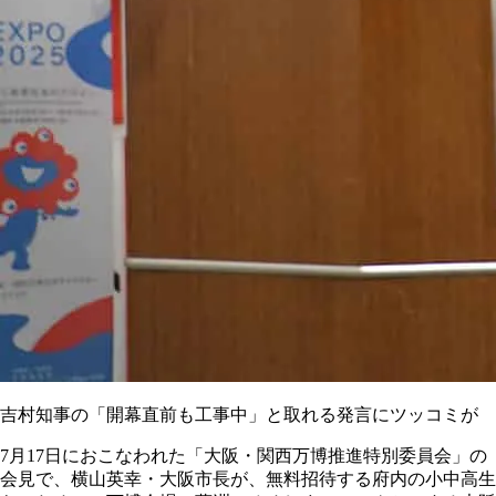
吉村知事の「開幕直前も工事中」と取れる発言にツッコミが
7月17日におこなわれた「大阪・関西万博推進特別委員会」の
会見で、横山英幸・大阪市長が、無料招待する府内の小中高生