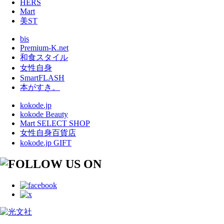
HERS
Mart
美ST
bis
Premium-K.net
和食スタイル
女性自身
SmartFLASH
本がすき。
kokode.jp
kokode Beauty
Mart SELECT SHOP
女性自身百貨店
kokode.jp GIFT