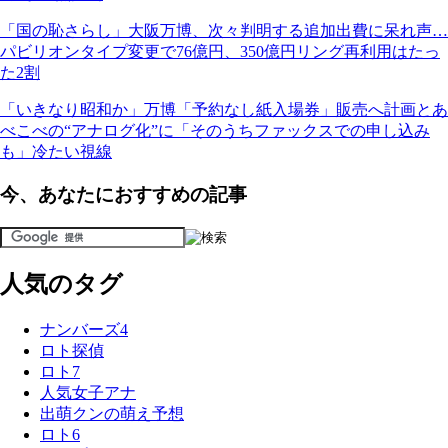
「国の恥さらし」大阪万博、次々判明する追加出費に呆れ声…
パビリオンタイプ変更で76億円、350億円リング再利用はたっ
た2割
「いきなり昭和か」万博「予約なし紙入場券」販売へ計画とあ
べこべの“アナログ化”に「そのうちファックスでの申し込み
も」冷たい視線
今、あなたにおすすめの記事
人気のタグ
ナンバーズ4
ロト探偵
ロト7
人気女子アナ
出萌クンの萌え予想
ロト6