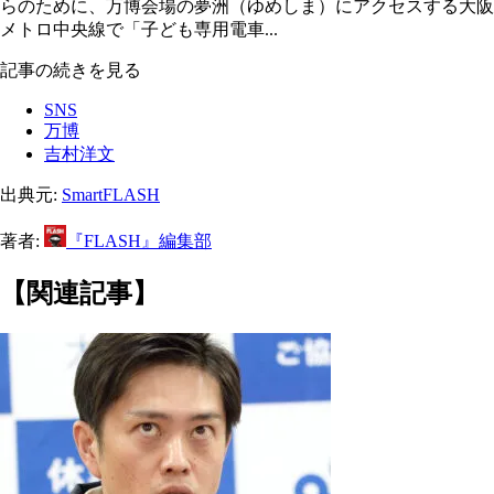
らのために、万博会場の夢洲（ゆめしま）にアクセスする大阪
メトロ中央線で「子ども専用電車...
記事の続きを見る
SNS
万博
吉村洋文
出典元:
SmartFLASH
著者:
『FLASH』編集部
【関連記事】