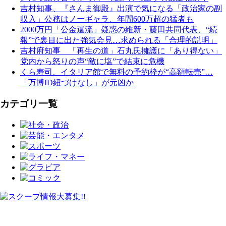
吉村知事、『さんま御殿』出演で気になる「政治家の副
収入」公務はノーギャラ、年間600万超の猛者も
2000万円「公金還流」疑惑の維新・藤田共同代表、“続
報”で裏目に出た強気会見…求められる「合理的説明」
吉村府知事 「再生の道」石丸氏擁護に「あり得ない」
党内から怒りの声“敵に塩”で結束に危機
くら寿司、イタリア館で無料の予約枠が“高額転売”…
「万博ID紐づけなし」が元凶か
カテゴリ一覧