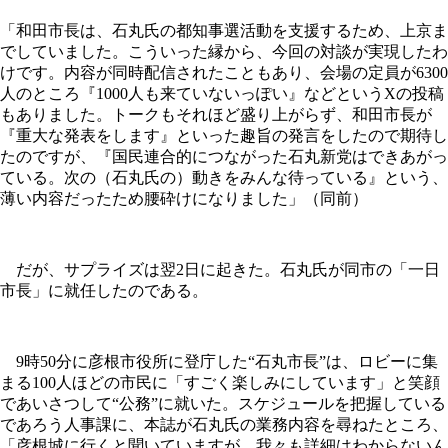
「和田市長は、石丸氏の都知事選活動を支援するため、上京ま
でしていました。こういった縁から、今回の対談が実現したわ
けです。内容が同時配信されたこともあり、会場の定員が6300
人のところ『1000人も来ていないっぽい』などというXの投稿
もありました。トークもそれほど盛り上がらず、和田市長が
『重大な発表をします』といった趣旨の発言をしたので期待し
たのですが、『国民連合的につながった石丸新党はできあがっ
ている。次の（石丸氏の）動きをみんな待っている』という、
薄い内容だったため腰砕けになりました」（同前）
だが、サプライズは翌2日に起きた。石丸氏が同市の「一日
市長」に就任したのである。
9時50分に彦根市役所に登庁した“石丸市長”は、ロビーに集
まる100人ほどの市民に「すごく楽しみにしています」と笑顔
であいさつして“公務”に就いた。スケジュールを把握している
であろう人事課に、本誌が石丸氏の業務内容を尋ねたところ、
「彦根城に行くと聞いていますが、我々も詳細はわからないん