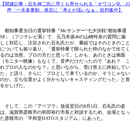
【関連記事：石丸伸二氏に早くも寄せられる「オワコン化」の
声「一夫多妻制」発言に「考えが浅いなぁ」批判集中】
都知事選当日の選挙特番『Mr.サンデー“七夕決戦”都知事選
SP』（フジテレビ系）で、元乃木坂46の山崎怜奈の質問に厳
しく対応し、注目された石丸氏だが、番組ではそのときのこと
についても振り返り、「選挙特番で限られた枠のなかで出てく
るのは当然、プロの方だと思って。しかも、あのときは画面
（モニター映像）もなくて、音声だけだったので『あれ？ こ
れプロの人なのかな？』と思いながら、受け答えに終始してい
た」と語り、さらに「プロとして来ているのか、そうじゃない
のか。立ち位置がよく分からないキャスティングだった」と首
をかしげた。
そして、この『アベプラ』放送翌日の8月1日、石丸氏の姿
は、滋賀県彦根市の和田裕行市長と対談するため、会場となっ
た彦根市の「平和堂HATOスタジアム」にあった。