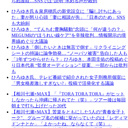
らぬ波紋…SNSでは“説明”求める声が殺到
ひろゆき氏＆泉房穂氏の新党設立に「騙し討ちにあっ
た」妻が怒り心頭「妻に相談が先」「日本のため」SNS
も大紛糾
ひろゆき、“てんちむ豊胸騒動”念頭に「何が違うの？」
MEGUMIの“ほうれい線ケア”を辛辣批判…情報開示の境
界線めぐり大議論
ひろゆき「倒したいときは無言で倒す」リクライニング
シートの持論に論争勃発… “ノーパソ被害” 告白した人も
「1年ずつやらせたら？」ひろゆき、本田圭佑の投稿めぐ
り日本代表 “監督オーディション” 提案、一部からは批判
も
ひろゆき氏、テレビ番組で紹介された女子刑務所個室に
「男女格差激しすぎない?」投稿で活発化する議論
【相川七瀬×MAX】「『TORA TORA TORA』がヒット
しなかったら沖縄に帰されてた（笑）」ツアー後は毎回
朝まで打ち上げだった20代
【相川七瀬×MAX】苦楽をともにした5人の“青春女子ト
ーク”、グループ名の候補に挙がっていたのは「レディマ
ドンナとか」「よかったね、ならなくて（笑）」