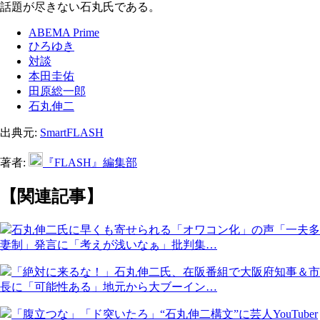
話題が尽きない石丸氏である。
ABEMA Prime
ひろゆき
対談
本田圭佑
田原総一郎
石丸伸二
出典元:
SmartFLASH
著者:
『FLASH』編集部
【関連記事】
石丸伸二氏に早くも寄せられる「オワコン化」の声「一夫多
妻制」発言に「考えが浅いなぁ」批判集…
「絶対に来るな！」石丸伸二氏、在阪番組で大阪府知事＆市
長に「可能性ある」地元から大ブーイン…
「腹立つな」「ド突いたろ」“石丸伸二構文”に芸人YouTuber