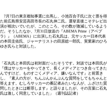
7月7日の東京都知事選に出馬し、小池百合子氏に次ぐ票を得
た前広島県安芸高田市長の石丸伸二氏。選挙直後こそテレビ出
演が相次いでいたが、このところ、その数が激減しているよう
だ。そうしたなか、7月31日放送の『ABEMA Prime（アベプ
ラ）』（ABEMA）に出演した石丸氏は、元サッカー日本代表
の本田圭佑氏、ジャーナリストの田原総一郎氏、実業家のひろ
ゆき氏らと対談した。
「石丸氏と本田氏は初対面だったそうです。対談では本田氏が
『僕はサッカーをやってきて、長くメディアとつき合ってきた
んですけど、ものすごくメディア、嫌いなんです』と前置き
し、『素人の方が、ちんぷんかんぷんな質問をしてもちゃんと
答えます。むしろサッカーの番記者みたいな人が、ふざけた質
問したときには断罪します』と語りましたが、その言葉に石丸
氏は激しく同意していました」（週刊誌記者）