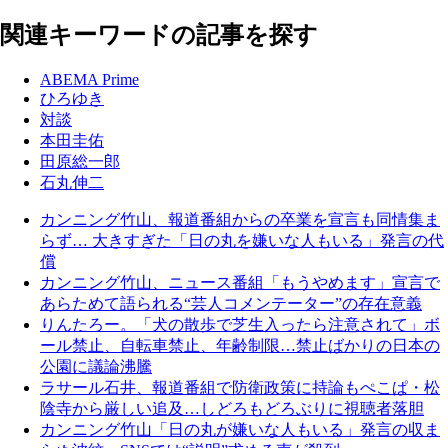
関連キーワードの記事を探す
ABEMA Prime
ひろゆき
対談
本田圭佑
田原総一郎
石丸伸二
カンニング竹山、報道番組からの卒業を宣言も同情集ま
らず… 大きすぎた「日の丸を嫌いな人もいる」発言の代
償
カンニング竹山、ニュース番組「もうやめます」宣言で
あらためて語られる“芸人コメンテーター”の存在意義
りんたろー。「犬の散歩で芝生入ったら注意されて」ボ
ール禁止、自転車禁止、年齢制限…禁止ばかりの日本の
公園に議論沸騰
ラサール石井、報道番組で防衛政策に持論もぺこぱ・松
陰寺から厳しい追及…しどろもどろぶりに視聴者落胆
カンニング竹山「日の丸が嫌いな人もいる」発言の収ま