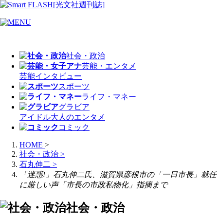
社会・政治
芸能・エンタメ
芸能
インタビュー
スポーツ
ライフ・マネー
グラビア
アイドル
大人のエンタメ
コミック
HOME
>
社会・政治
>
石丸伸二
>
「迷惑!」石丸伸二氏、滋賀県彦根市の「一日市長」就任
に厳しい声「市長の市政私物化」指摘まで
社会・政治