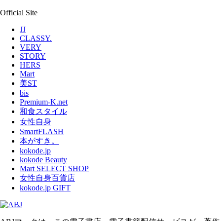
Official Site
JJ
CLASSY.
VERY
STORY
HERS
Mart
美ST
bis
Premium-K.net
和食スタイル
女性自身
SmartFLASH
本がすき。
kokode.jp
kokode Beauty
Mart SELECT SHOP
女性自身百貨店
kokode.jp GIFT