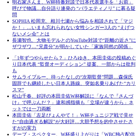
明石家さんま、W杯特番対談で日本代表選手を「お前」
呼びで物議…自分語り連発の “バラエティノリ” に募る疑
問
SOPHIA 松岡充、相川七瀬から悩みを相談されて「マジ
か！」…いまも忘れられない女性シンガー3人の “えげつ
ないメシ会” とは
長瀬智也、大物モデルとのYouTube対談で“距離の近さ”に
ザワザワ…“兄貴分”が明かしていた「家族同然の関係」
「1年ずつやらせたら？」ひろゆき、本田圭佑の投稿めぐ
り日本代表 “監督オーディション” 提案、一部からは批判
も
サムライブルー、待ったなしの“次期監督”問題…森保氏
固辞でも継続したい日本人路線、突如名乗りあげた“カリ
スマ”
松山千春、好評の本田圭佑W杯解説に「なんで『さんづ
け』で呼ぶんだ？」違和感指摘も「立場が違うから」ネ
ットでは一刀両断
本田圭佑「左足ぴょんやて！」W杯チュニジア戦で見せ
た“自由過ぎる解説”が大好評…大胆予想を的中させたさ
すがの実力
デーブ・スペクター、W杯盛り上がりは「WBC独占配信