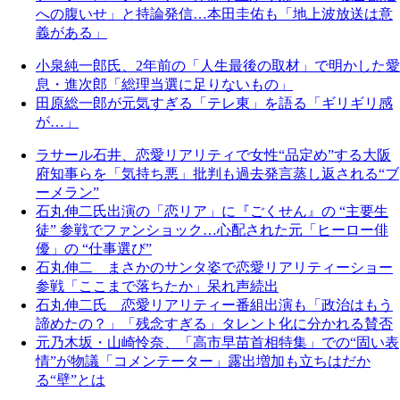
への腹いせ」と持論発信…本田圭佑も「地上波放送は意
義がある」
小泉純一郎氏、2年前の「人生最後の取材」で明かした愛
息・進次郎「総理当選に足りないもの」
田原総一郎が元気すぎる「テレ東」を語る「ギリギリ感
が…」
ラサール石井、恋愛リアリティで女性“品定め”する大阪
府知事らを「気持ち悪」批判も過去発言蒸し返される“ブ
ーメラン”
石丸伸二氏出演の「恋リア」に『ごくせん』の “主要生
徒” 参戦でファンショック…心配された元「ヒーロー俳
優」の “仕事選び”
石丸伸二 まさかのサンタ姿で恋愛リアリティーショー
参戦「ここまで落ちたか」呆れ声続出
石丸伸二氏 恋愛リアリティー番組出演も「政治はもう
諦めたの？」「残念すぎる」タレント化に分かれる賛否
元乃木坂・山崎怜奈、「高市早苗首相特集」での“固い表
情”が物議「コメンテーター」露出増加も立ちはだか
る“壁”とは