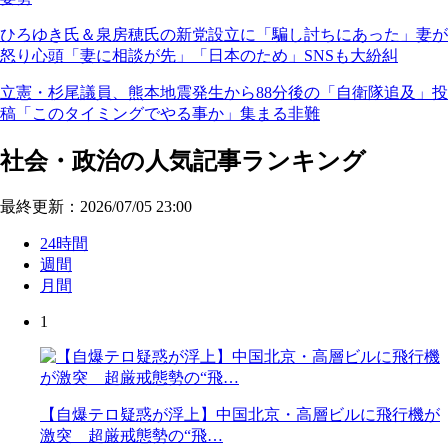
ひろゆき氏＆泉房穂氏の新党設立に「騙し討ちにあった」妻が
怒り心頭「妻に相談が先」「日本のため」SNSも大紛糾
立憲・杉尾議員、熊本地震発生から88分後の「自衛隊追及」投
稿「このタイミングでやる事か」集まる非難
社会・政治の人気記事ランキング
最終更新：2026/07/05 23:00
24時間
週間
月間
1
【自爆テロ疑惑が浮上】中国北京・高層ビルに飛行機が
激突 超厳戒態勢の“飛…