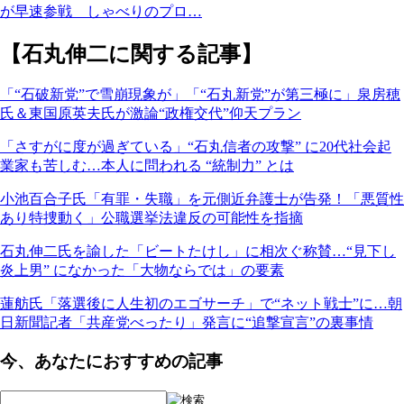
が早速参戦 しゃべりのプロ…
【石丸伸二に関する記事】
「“石破新党”で雪崩現象が」「“石丸新党”が第三極に」泉房穂
氏＆東国原英夫氏が激論“政権交代”仰天プラン
「さすがに度が過ぎている」“石丸信者の攻撃” に20代社会起
業家も苦しむ…本人に問われる “統制力” とは
小池百合子氏「有罪・失職」を元側近弁護士が告発！「悪質性
あり特捜動く」公職選挙法違反の可能性を指摘
石丸伸二氏を諭した「ビートたけし」に相次ぐ称賛…“見下し
炎上男” になかった「大物ならでは」の要素
蓮舫氏「落選後に人生初のエゴサーチ」で“ネット戦士”に…朝
日新聞記者「共産党べったり」発言に“追撃宣言”の裏事情
今、あなたにおすすめの記事