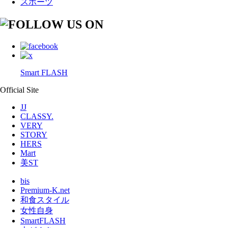
スポーツ
Smart FLASH
Official Site
JJ
CLASSY.
VERY
STORY
HERS
Mart
美ST
bis
Premium-K.net
和食スタイル
女性自身
SmartFLASH