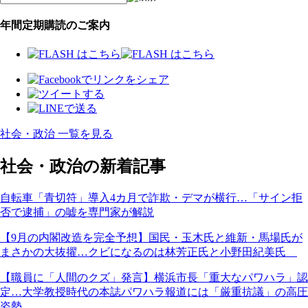
年間定期購読のご案内
社会・政治 一覧を見る
社会・政治の新着記事
自転車「青切符」導入4カ月で詐欺・デマが横行…「サイン拒
否で逮捕」の嘘を専門家が解説
【9月の内閣改造を完全予想】国民・玉木氏と維新・馬場氏が
まさかの大抜擢…クビになるのは林芳正氏と小野田紀美氏
【職員に「人間のクズ」発言】横浜市長「重大なパワハラ」認
定…大学教授時代の本誌パワハラ報道には「厳重抗議」の高圧
姿勢