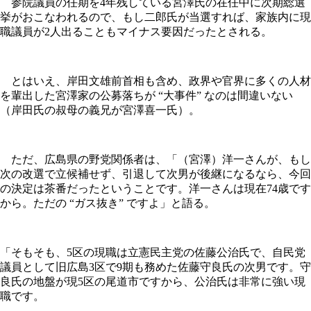
参院議員の任期を4年残している宮澤氏の在任中に次期総選
挙がおこなわれるので、もし二郎氏が当選すれば、家族内に現
職議員が2人出ることもマイナス要因だったとされる。
とはいえ、岸田文雄前首相も含め、政界や官界に多くの人材
を輩出した宮澤家の公募落ちが “大事件” なのは間違いない
（岸田氏の叔母の義兄が宮澤喜一氏）。
ただ、広島県の野党関係者は、「（宮澤）洋一さんが、もし
次の改選で立候補せず、引退して次男が後継になるなら、今回
の決定は茶番だったということです。洋一さんは現在74歳です
から。ただの “ガス抜き” ですよ」と語る。
「そもそも、5区の現職は立憲民主党の佐藤公治氏で、自民党
議員として旧広島3区で9期も務めた佐藤守良氏の次男です。守
良氏の地盤が現5区の尾道市ですから、公治氏は非常に強い現
職です。