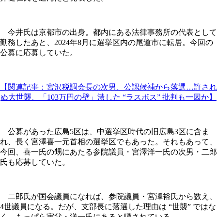
今井氏は京都市の出身。都内にある法律事務所の代表として
勤務したあと、2024年8月に選挙区内の尾道市に転居。今回の
公募に応募していた。
【関連記事：宮沢税調会長の次男、公認候補から落選…許され
ぬ大世襲、「103万円の壁」潰した “ラスボス” 批判も一因か】
公募があった広島5区は、中選挙区時代の旧広島3区に含ま
れ、長く宮澤喜一元首相の選挙区でもあった。それもあって、
今回、喜一氏の甥にあたる参院議員・宮澤洋一氏の次男・二郎
氏も応募していた。
二郎氏が国会議員になれば、参院議員・宮澤裕氏から数え、
4世議員になる。だが、支部長に落選した理由は “世襲” ではな
く、もっぱら実父・洋一氏にあると噂されている。