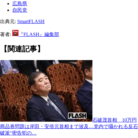
広島県
自民党
出典元:
SmartFLASH
著者:
『FLASH』編集部
【関連記事】
石破茂首相 10万円
商品券問題は岸田・安倍元首相まで波及…党内で囁かれる反石
破派“密告犯の…