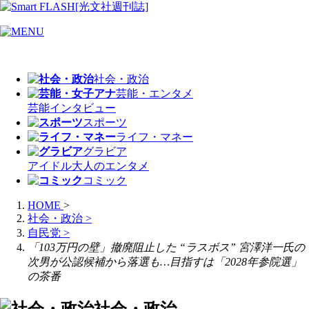
社会・政治
芸能・エンタメ
芸能
インタビュー
スポーツ
ライフ・マネー
グラビア
アイドル
大人のエンタメ
コミック
HOME
>
社会・政治
>
自民党
>
「103万円の壁」撤廃阻止した “ラスボス” 宮澤洋一氏の
次男が公認候補から落選も…目指すは「2028年参院選」
の茶番
社会・政治