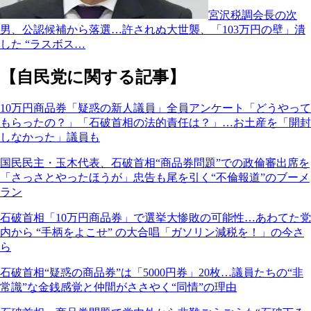
宮沢税調会長の次
男、公認候補から落選…許されぬ大世襲、「103万円の壁」潰
した “ラスボス…
【自民党に関する記事】
10万円商品券「疑惑の新人議員」全員アンケート「どうやって
もらったの？」「石破首相の法的責任は？」…お土産を「開封
しなかった」議員も
国民民主・玉木代表、石破首相“商品券問題”での政倫審出席を
「さっさとやったほうが」忠告も尾を引く“不倫報道”のブーメ
ラン
石破首相「10万円商品券」で選挙大惨敗の可能性…あわてた党
内から “手柄をよこせ” の大合唱「ガソリン減税を！」の今さ
ら
石破首相“疑惑の商品券”は「5000円券」20枚…議員たちの“非
常識”な金銭感覚と仲間がささやく“同情”の理由