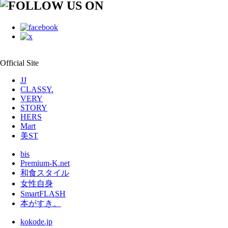
Official Site
JJ
CLASSY.
VERY
STORY
HERS
Mart
美ST
bis
Premium-K.net
和食スタイル
女性自身
SmartFLASH
本がすき。
kokode.jp