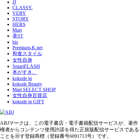
JJ
CLASSY.
VERY
STORY
HERS
Mart
美ST
bis
Premium-K.net
和食スタイル
女性自身
SmartFLASH
本がすき。
kokode.jp
kokode Beauty
Mart SELECT SHOP
女性自身百貨店
kokode.jp GIFT
ABJマークは、この電子書店・電子書籍配信サービスが、著作
権者からコンテンツ使用許諾を得た正規版配信サービスである
ことを示す登録商標（登録番号6091713号）です。