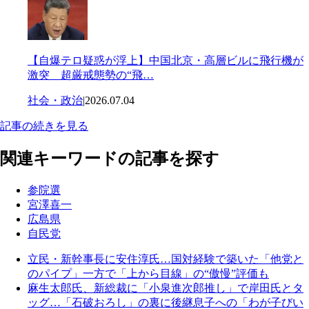
【自爆テロ疑惑が浮上】中国北京・高層ビルに飛行機が
激突 超厳戒態勢の“飛…
社会・政治
|
2026.07.04
記事の続きを見る
関連キーワードの記事を探す
参院選
宮澤喜一
広島県
自民党
立民・新幹事長に安住淳氏…国対経験で築いた「他党と
のパイプ」一方で「上から目線」の“傲慢”評価も
麻生太郎氏、新総裁に「小泉進次郎推し」で岸田氏とタ
ッグ…「石破おろし」の裏に後継息子への「わが子びい