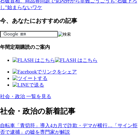
石破首相、商品券問題で党内外から非難ごうごうも“石破下ろ
し”始まらないワケ
今、あなたにおすすめの記事
年間定期購読のご案内
社会・政治 一覧を見る
社会・政治の新着記事
自転車「青切符」導入4カ月で詐欺・デマが横行…「サイン拒
否で逮捕」の嘘を専門家が解説