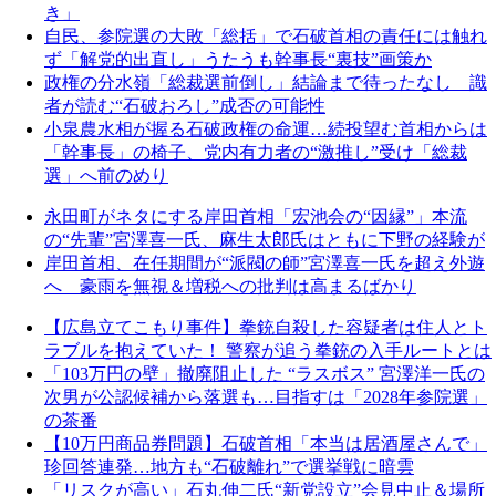
き」
自民、参院選の大敗「総括」で石破首相の責任には触れ
ず「解党的出直し」うたうも幹事長“裏技”画策か
政権の分水嶺「総裁選前倒し」結論まで待ったなし 識
者が読む“石破おろし”成否の可能性
小泉農水相が握る石破政権の命運…続投望む首相からは
「幹事長」の椅子、党内有力者の“激推し”受け「総裁
選」へ前のめり
永田町がネタにする岸田首相「宏池会の“因縁”」本流
の“先輩”宮澤喜一氏、麻生太郎氏はともに下野の経験が
岸田首相、在任期間が“派閥の師”宮澤喜一氏を超え外遊
へ 豪雨を無視＆増税への批判は高まるばかり
【広島立てこもり事件】拳銃自殺した容疑者は住人とト
ラブルを抱えていた！ 警察が追う拳銃の入手ルートとは
「103万円の壁」撤廃阻止した “ラスボス” 宮澤洋一氏の
次男が公認候補から落選も…目指すは「2028年参院選」
の茶番
【10万円商品券問題】石破首相「本当は居酒屋さんで」
珍回答連発…地方も“石破離れ”で選挙戦に暗雲
「リスクが高い」石丸伸二氏“新党設立”会見中止＆場所