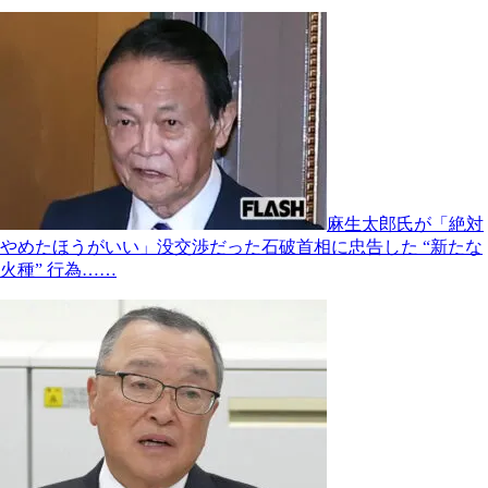
麻生太郎氏が「絶対
やめたほうがいい」没交渉だった石破首相に忠告した “新たな
火種” 行為……