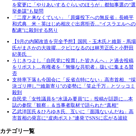
を変更に「やりあいするぐらいのほうが」都知事選の“選
挙参謀”も疑問
「二度と来なくていい」「原爆投下への無反省」長崎平
和式典 米・英はじめ相次ぐ出席拒否…“イスラエルへの
配慮”に殺到する怒り
【9月の内閣改造を完全予想】国民・玉木氏と維新・馬場
氏がまさかの大抜擢…クビになるのは林芳正氏と小野田
紀美氏
うじきつよし「自民党に投票した皆さんへ」と過去投稿
をリポスト…有権者を「無惨な共犯者」扱いに集まる賛
否
支持率下落も今国会に「反省点特にない」高市首相、“採
決ゴリ押し”“維新寄り”の姿勢に「笑止千万」とツッコミ
殺到
自民党「女性議員を“水汲み要員”に」投稿が話題に…本
誌の参院「観察」＆当事者取材で語られた“真相”
乙武洋匡氏＆ひろゆき氏、互いに「面識ないんだね」高
市首相の発言に“皮肉ポスト”連発でSNSに広がる波紋
カテゴリ一覧