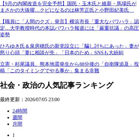
【9月の内閣改造を完全予想】国民・玉木氏と維新・馬場氏が
まさかの大抜擢…クビになるのは林芳正氏と小野田紀美氏
【職員に「人間のクズ」発言】横浜市長「重大なパワハラ」認
定…大学教授時代の本誌パワハラ報道には「厳重抗議」の高圧
姿勢
ひろゆき氏＆泉房穂氏の新党設立に「騙し討ちにあった」妻が
怒り心頭「妻に相談が先」「日本のため」SNSも大紛糾
立憲・杉尾議員、熊本地震発生から88分後の「自衛隊追及」投
稿「このタイミングでやる事か」集まる非難
社会・政治の人気記事ランキング
最終更新：2026/07/05 23:00
24時間
週間
月間
1