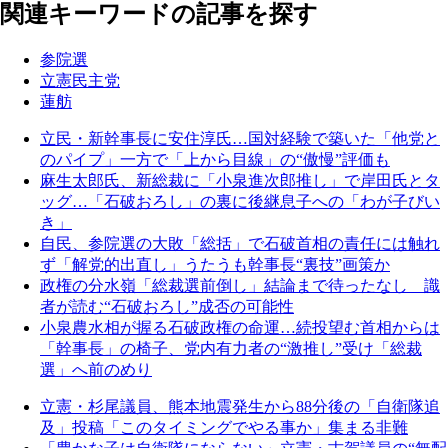
関連キーワードの記事を探す
参院選
立憲民主党
蓮舫
立民・新幹事長に安住淳氏…国対経験で築いた「他党と
のパイプ」一方で「上から目線」の“傲慢”評価も
麻生太郎氏、新総裁に「小泉進次郎推し」で岸田氏とタ
ッグ…「石破おろし」の裏に後継息子への「わが子びい
き」
自民、参院選の大敗「総括」で石破首相の責任には触れ
ず「解党的出直し」うたうも幹事長“裏技”画策か
政権の分水嶺「総裁選前倒し」結論まで待ったなし 識
者が読む“石破おろし”成否の可能性
小泉農水相が握る石破政権の命運…続投望む首相からは
「幹事長」の椅子、党内有力者の“激推し”受け「総裁
選」へ前のめり
立憲・杉尾議員、熊本地震発生から88分後の「自衛隊追
及」投稿「このタイミングでやる事か」集まる非難