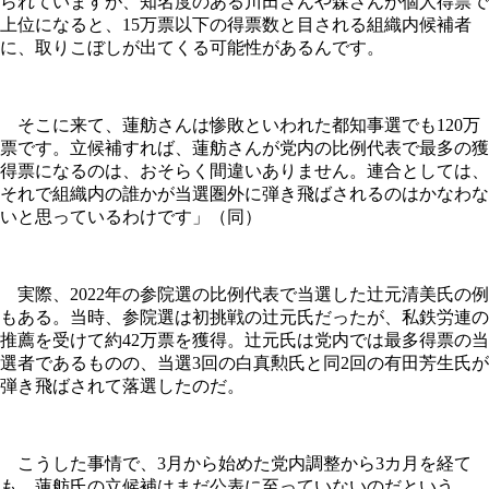
られていますが、知名度のある川田さんや森さんが個人得票で
上位になると、15万票以下の得票数と目される組織内候補者
に、取りこぼしが出てくる可能性があるんです。
そこに来て、蓮舫さんは惨敗といわれた都知事選でも120万
票です。立候補すれば、蓮舫さんが党内の比例代表で最多の獲
得票になるのは、おそらく間違いありません。連合としては、
それで組織内の誰かが当選圏外に弾き飛ばされるのはかなわな
いと思っているわけです」（同）
実際、2022年の参院選の比例代表で当選した辻元清美氏の例
もある。当時、参院選は初挑戦の辻元氏だったが、私鉄労連の
推薦を受けて約42万票を獲得。辻元氏は党内では最多得票の当
選者であるものの、当選3回の白真勲氏と同2回の有田芳生氏が
弾き飛ばされて落選したのだ。
こうした事情で、3月から始めた党内調整から3カ月を経て
も、蓮舫氏の立候補はまだ公表に至っていないのだという。