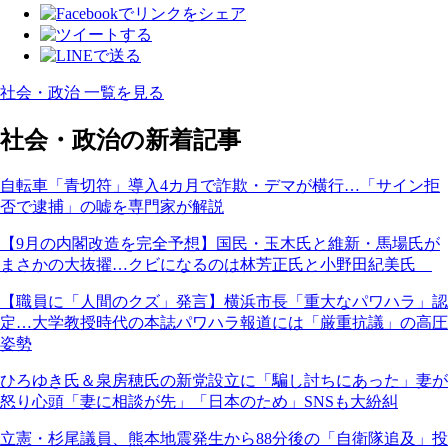
社会・政治 一覧を見る
社会・政治の新着記事
自転車「青切符」導入4カ月で詐欺・デマが横行…「サイン拒
否で逮捕」の嘘を専門家が解説
【9月の内閣改造を完全予想】国民・玉木氏と維新・馬場氏が
まさかの大抜擢…クビになるのは林芳正氏と小野田紀美氏
【職員に「人間のクズ」発言】横浜市長「重大なパワハラ」認
定…大学教授時代の本誌パワハラ報道には「厳重抗議」の高圧
姿勢
ひろゆき氏＆泉房穂氏の新党設立に「騙し討ちにあった」妻が
怒り心頭「妻に相談が先」「日本のため」SNSも大紛糾
立憲・杉尾議員、熊本地震発生から88分後の「自衛隊追及」投