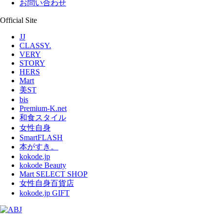
お問い合わせ
Official Site
JJ
CLASSY.
VERY
STORY
HERS
Mart
美ST
bis
Premium-K.net
和食スタイル
女性自身
SmartFLASH
本がすき。
kokode.jp
kokode Beauty
Mart SELECT SHOP
女性自身百貨店
kokode.jp GIFT