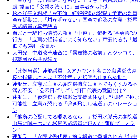
「豊かな子は自衛隊にならない」立憲・古賀議員の“無配
慮”発言に「父親を誇りに」当事者から批判
松本洋平文科相「W不倫」続報報道の影響で予定の委員
会が延期に…「埒が明かない」国会で追及の立憲・杉尾
秀哉議員が真意語る
自民と一騎打ち情勢の新党「中道」、鍵握る“学会票”の
行方…「立憲の候補者はよく知らない」声漏れるも「最
低でも5割」投票か
太田光 中道改革連合に「暴走族の名前」とツッコミ、
視聴者から共感続々
【比例当選】蓮舫議員 Xアカウント名に公職選挙法違
反の指摘…本人は「不注意」と釈明も止まらぬ批判
蓮舫氏、立憲民主党の参院選擁立に党内でもくすぶる不
満と不安…“公示日ギリギリ”野田代表の意図とは？
蓮舫氏、「参院選」復帰戦は支援団体なし “丸腰” で挑む
可能性…立憲が恐れる「弾き飛ばし落選」のハレーショ
ン
「他所の心配してる暇あるなら…」杉田水脈氏の参院選
出馬に噛みついた杉尾秀哉議員に飛んだ“蓮舫ブーメラ
ン”
蓮舫氏、「参院比例代表」擁立報道に憂慮される「街中