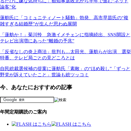
るたびに嫌な気持ちに」都知事選敗北から半年で進む“ネット
論客”化
蓮舫氏に「コミュニティノート騒動」勃発、高市早苗氏の“複
雑すぎる結婚歴”が生んだ思わぬ展開
「蓮舫か！」菊川怜 急激イメチェンに指摘続出、SNS開設と
テレビ出演増にあった“離婚の予兆”
「反省なしの炎上商法」批判も…太田光、蓮舫らが出演 選挙
特番、テレビ局ごとの見どころとは
自民総裁選候補の提案に蓮舫氏「素敵」の“ほめ殺し”「ずっと
野党が訴えていたこと」世論も総ツッコミ
今、あなたにおすすめの記事
年間定期購読のご案内