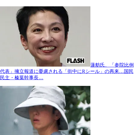
蓮舫氏、「参院比例
代表」擁立報道に憂慮される「街中にRシール」の再来…国民
民主・榛葉幹事長…