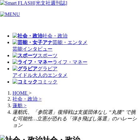
社会・政治
芸能・エンタメ
芸能
インタビュー
スポーツ
ライフ・マネー
グラビア
アイドル
大人のエンタメ
コミック
HOME
>
社会・政治
>
蓮舫
>
蓮舫氏、「参院選」復帰戦は支援団体なし “丸腰” で挑
む可能性…立憲が恐れる「弾き飛ばし落選」のハレーシ
ョン
社会・政治