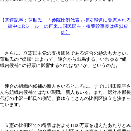
【関連記事：蓮舫氏、「参院比例代表」擁立報道に憂慮される
「街中にRシール」の再来…国民民主・榛葉幹事長は痛烈皮
肉】
さらに、立憲民主党の支援団体である連合の懸念も大きい。
蓮舫氏の “復帰” によって、連合から出馬する、いわゆる “組
織内候補” の得票に影響するのではないか、というのだ。
「連合の組織内候補の新人もいるところに、すでに川田龍平さ
んら組織内候補ではない現職、新人もいる。また、選対本部長
代行の小沢一郎氏の側近、森ゆうこさんの比例区擁立も決まっ
ています。
立憲の比例区での得票はおよそ1100万票を超えたあたりとみ