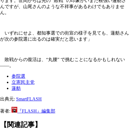
ります。世間からは先の “敗戦” の印象がいまだ根強い蓮舫さ
んですが、山尾さんのような不祥事があるわけでもありませ
ん。
いずれにせよ、都知事選での街宣の様子を見ても、蓮舫さん
が次の参院選に出るのは確実だと思います」
敗戦からの復活は、“丸腰” で挑むことになるかもしれない
――。
参院選
立憲民主党
蓮舫
出典元:
SmartFLASH
著者:
『FLASH』編集部
【関連記事】