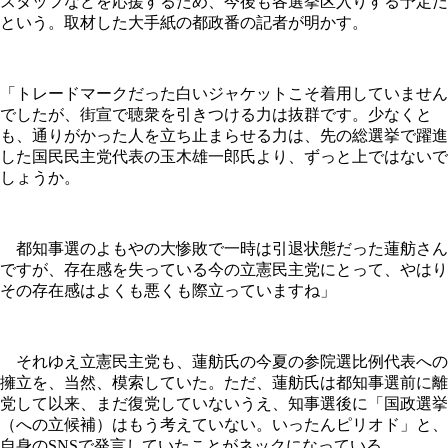
スタッフなどを応援するため、今後も各選挙区入りする予定だ
という。取材した大手紙の都政番の記者が明かす。
「トレードマークだった白いジャケットこそ着用していません
でしたが、街宣で聴衆を引きつける力は抜群です。少なくと
も、通りがかった人を立ち止まらせる力は、先の総選挙で躍進
した国民民主党代表の玉木雄一郎氏より、ずっと上ではないで
しょうか。
都知事選のよもやの大惨敗で一時は引退状態だった蓮舫さん
ですが、存在感を失っている今の立憲民主党にとって、やはり
その存在感はよくも悪くも際立っていますね」
それゆえ立憲民主党も、蓮舫氏の今夏の参院選比例代表への
擁立を、当然、模索していた。ただ、蓮舫氏は都知事選前に離
党して以来、まだ復党していないうえ、知事選後に「国政選挙
（への立候補）はもう考えていない。いったんピリオド」と、
自身のSNSで発言していたことがネックになっている。