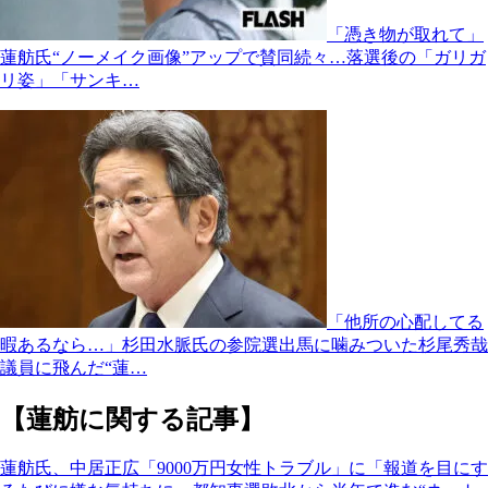
「憑き物が取れて」
蓮舫氏“ノーメイク画像”アップで賛同続々…落選後の「ガリガ
リ姿」「サンキ…
「他所の心配してる
暇あるなら…」杉田水脈氏の参院選出馬に噛みついた杉尾秀哉
議員に飛んだ“蓮…
【蓮舫に関する記事】
蓮舫氏、中居正広「9000万円女性トラブル」に「報道を目にす