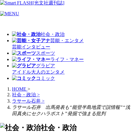
社会・政治
芸能・エンタメ
芸能
インタビュー
スポーツ
ライフ・マネー
グラビア
アイドル
大人のエンタメ
コミック
HOME
>
社会・政治
>
ラサール石井
>
ラサール石井 出馬発表も“能登半島地震で誤情報”“浅
田真央にセクハラポスト”発掘で強まる批判
社会・政治