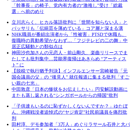
「幹事長」の椅子、党内有力者の“激推し”受け「総裁
選」へ前のめり
立川志らく、ヒカル落語批判に「世間を知らない人」と
バッサリも「伝統芸を薄めている」コア層と深まる溝
NHK職員が番組出演者から「性被害」PTSDで休職も、
復職時の異動希望かなわず…「フジテレビの二の舞」中
居正広騒動との類似点は
神田沙也加さんの元恋人・前山剛久、楽曲リリースでま
たしても批判集中…芸能界復帰はあきらめ “アーティス
ト” に
【脱税で執行猶予判決】インフルエンサー宮崎被告「元
国会議員の父」の “後見人” 就任報道に集まる批判「すご
い親の七光」
中田敦彦「日本の惨状をお伝えしたい」円安解説動画に
またも蒸し返される“シンガポールからの帰国”批判
「子供達もいるのに恥ずかしくないんですか？」ゆたぼ
ん、沖縄戦没者追悼式の“ヤジ肯定”社民前議員を痛烈批
判
田村淳、デモ参加者「3万人」めぐりラサール石井と大バ