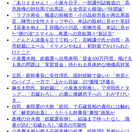
「ありえません！」小泉今日子、一部週刊誌報道の「高
市政権の対抗馬で出馬説」を全否定も根強い“待望論”
「ラブホ密会」報道の前橋市・小川晶前市長が再出馬宣
言…陣営は女性スタッフ中心、本誌の取材に見せた笑顔
【花束を抱え…】辞職の小川晶・前橋市長、本誌に見せ
た“禊の涙”スマイル…再選への意欲満々“新証言”
「どんどん波風を立てて戦って」宮崎謙介氏が自民・高
市総裁にエール「イケメンやねえ」初対面でかけられた
ひとこと
小泉農水相、総裁選へ出馬表明「賃金100万円増」掲げる
も真の問題は「実質賃金」待たれる具体的な物価高対策
立民・新幹事長に安住淳氏…国対経験で築いた「他党と
のパイプ」一方で「上から目線」の“傲慢”評価も
麻生太郎氏、新総裁に「小泉進次郎推し」で岸田氏とタ
ッグ…「石破おろし」の裏に後継息子への「わが子びい
き」
自民、参院選の大敗「総括」で石破首相の責任には触れ
ず「解党的出直し」うたうも幹事長“裏技”画策か
政権の分水嶺「総裁選前倒し」結論まで待ったなし 識
者が読む“石破おろし”成否の可能性
小泉農水相が握る石破政権の命運…続投望む首相からは