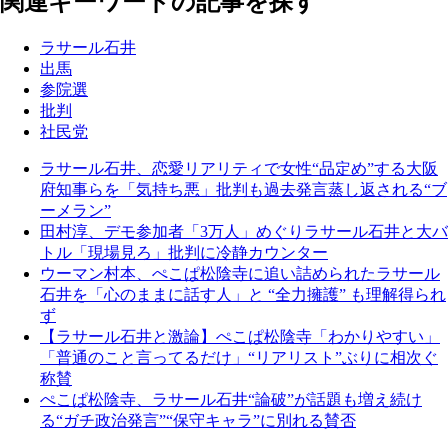
関連キーワードの記事を探す
ラサール石井
出馬
参院選
批判
社民党
ラサール石井、恋愛リアリティで女性“品定め”する大阪
府知事らを「気持ち悪」批判も過去発言蒸し返される“ブ
ーメラン”
田村淳、デモ参加者「3万人」めぐりラサール石井と大バ
トル「現場見ろ」批判に冷静カウンター
ウーマン村本、ぺこぱ松陰寺に追い詰められたラサール
石井を「心のままに話す人」と “全力擁護” も理解得られ
ず
【ラサール石井と激論】ぺこぱ松陰寺「わかりやすい」
「普通のこと言ってるだけ」“リアリスト”ぶりに相次ぐ
称賛
ぺこぱ松陰寺、ラサール石井“論破”が話題も増え続け
る“ガチ政治発言”“保守キャラ”に別れる賛否