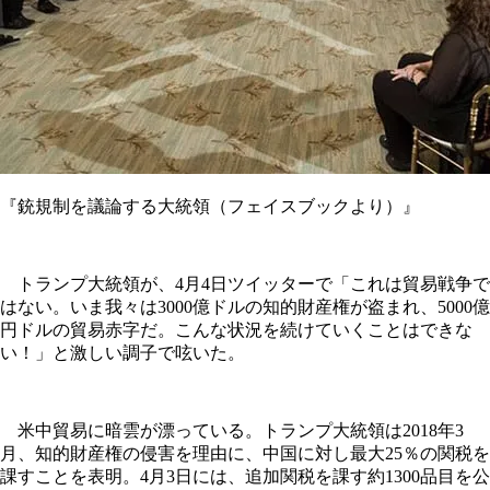
『銃規制を議論する大統領（フェイスブックより）』
トランプ大統領が、4月4日ツイッターで「これは貿易戦争で
はない。いま我々は3000億ドルの知的財産権が盗まれ、5000億
円ドルの貿易赤字だ。こんな状況を続けていくことはできな
い！」と激しい調子で呟いた。
米中貿易に暗雲が漂っている。トランプ大統領は2018年3
月、知的財産権の侵害を理由に、中国に対し最大25％の関税を
課すことを表明。4月3日には、追加関税を課す約1300品目を公