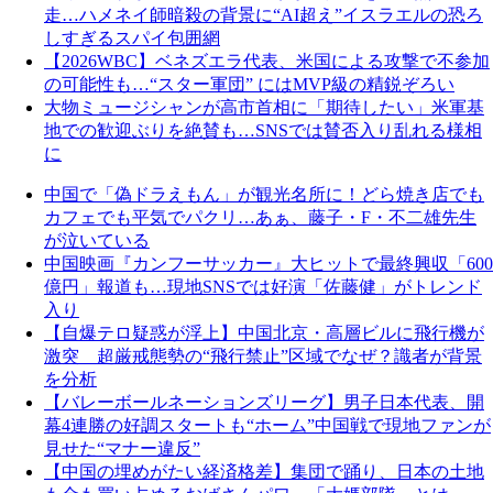
走…ハメネイ師暗殺の背景に“AI超え”イスラエルの恐ろ
しすぎるスパイ包囲網
【2026WBC】ベネズエラ代表、米国による攻撃で不参加
の可能性も…“スター軍団” にはMVP級の精鋭ぞろい
大物ミュージシャンが高市首相に「期待したい」米軍基
地での歓迎ぶりを絶賛も…SNSでは賛否入り乱れる様相
に
中国で「偽ドラえもん」が観光名所に！どら焼き店でも
カフェでも平気でパクリ…あぁ、藤子・F・不二雄先生
が泣いている
中国映画『カンフーサッカー』大ヒットで最終興収「600
億円」報道も…現地SNSでは好演「佐藤健」がトレンド
入り
【自爆テロ疑惑が浮上】中国北京・高層ビルに飛行機が
激突 超厳戒態勢の“飛行禁止”区域でなぜ？識者が背景
を分析
【バレーボールネーションズリーグ】男子日本代表、開
幕4連勝の好調スタートも“ホーム”中国戦で現地ファンが
見せた“マナー違反”
【中国の埋めがたい経済格差】集団で踊り、日本の土地