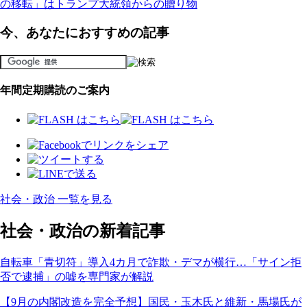
の移転」はトランプ大統領からの贈り物
今、あなたにおすすめの記事
年間定期購読のご案内
社会・政治 一覧を見る
社会・政治の新着記事
自転車「青切符」導入4カ月で詐欺・デマが横行…「サイン拒
否で逮捕」の嘘を専門家が解説
【9月の内閣改造を完全予想】国民・玉木氏と維新・馬場氏が