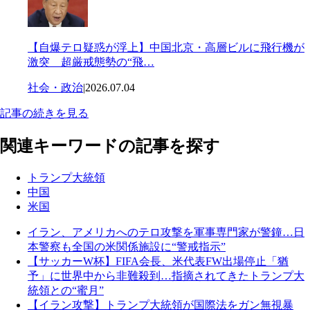
【自爆テロ疑惑が浮上】中国北京・高層ビルに飛行機が
激突 超厳戒態勢の“飛…
社会・政治
|
2026.07.04
記事の続きを見る
関連キーワードの記事を探す
トランプ大統領
中国
米国
イラン、アメリカへのテロ攻撃を軍事専門家が警鐘…日
本警察も全国の米関係施設に“警戒指示”
【サッカーW杯】FIFA会長、米代表FW出場停止「猶
予」に世界中から非難殺到…指摘されてきたトランプ大
統領との“蜜月”
【イラン攻撃】トランプ大統領が国際法をガン無視暴