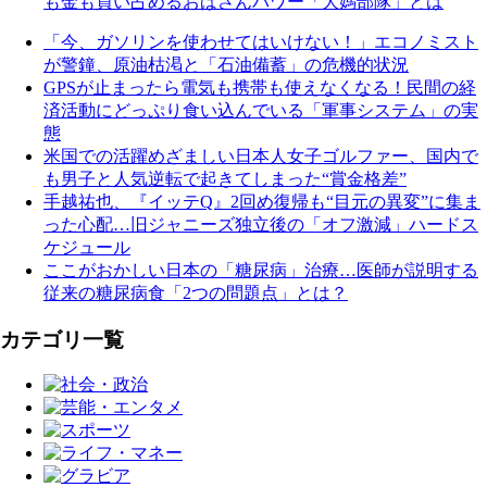
も金も買い占めるおばさんパワー「大媽部隊」とは
「今、ガソリンを使わせてはいけない！」エコノミスト
が警鐘、原油枯渇と「石油備蓄」の危機的状況
GPSが止まったら電気も携帯も使えなくなる！民間の経
済活動にどっぷり食い込んでいる「軍事システム」の実
態
米国での活躍めざましい日本人女子ゴルファー、国内で
も男子と人気逆転で起きてしまった“賞金格差”
手越祐也、『イッテQ』2回め復帰も“目元の異変”に集ま
った心配…旧ジャニーズ独立後の「オフ激減」ハードス
ケジュール
ここがおかしい日本の「糖尿病」治療…医師が説明する
従来の糖尿病食「2つの問題点」とは？
カテゴリ一覧