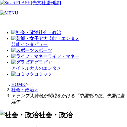
社会・政治
芸能・エンタメ
芸能
インタビュー
スポーツ
ライフ・マネー
グラビア
アイドル
大人のエンタメ
コミック
HOME
>
社会・政治
>
トランプ大統領が関税をかける「中国製の銃」米国に蔓
延中
社会・政治