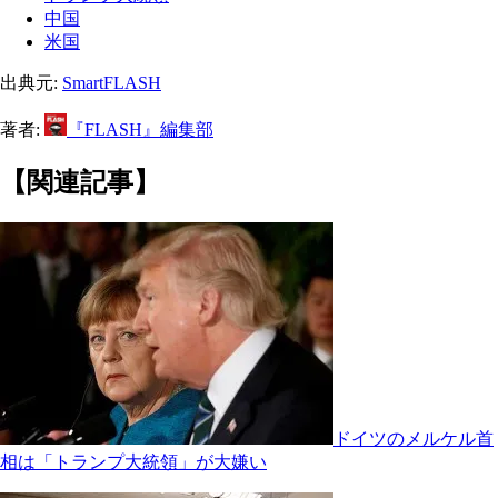
中国
米国
出典元:
SmartFLASH
著者:
『FLASH』編集部
【関連記事】
ドイツのメルケル首
相は「トランプ大統領」が大嫌い