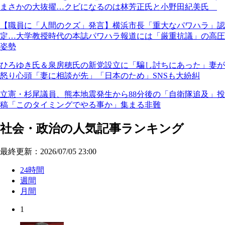
まさかの大抜擢…クビになるのは林芳正氏と小野田紀美氏
【職員に「人間のクズ」発言】横浜市長「重大なパワハラ」認
定…大学教授時代の本誌パワハラ報道には「厳重抗議」の高圧
姿勢
ひろゆき氏＆泉房穂氏の新党設立に「騙し討ちにあった」妻が
怒り心頭「妻に相談が先」「日本のため」SNSも大紛糾
立憲・杉尾議員、熊本地震発生から88分後の「自衛隊追及」投
稿「このタイミングでやる事か」集まる非難
社会・政治の人気記事ランキング
最終更新：2026/07/05 23:00
24時間
週間
月間
1