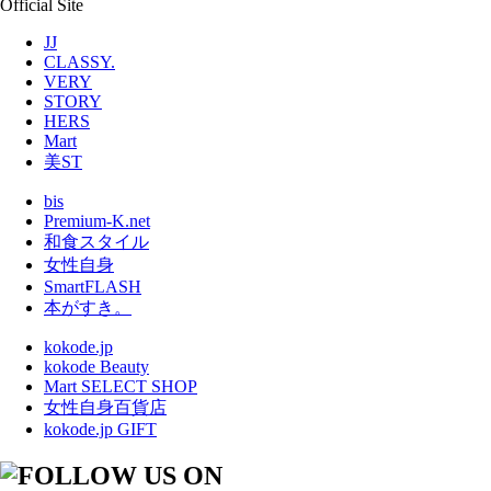
Official Site
JJ
CLASSY.
VERY
STORY
HERS
Mart
美ST
bis
Premium-K.net
和食スタイル
女性自身
SmartFLASH
本がすき。
kokode.jp
kokode Beauty
Mart SELECT SHOP
女性自身百貨店
kokode.jp GIFT