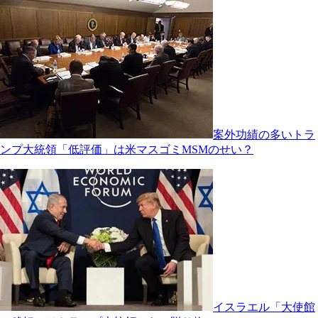
案外功績の多いトラ
ンプ大統領「低評価」は米マスゴミMSMのせい？
イスラエル「大使館