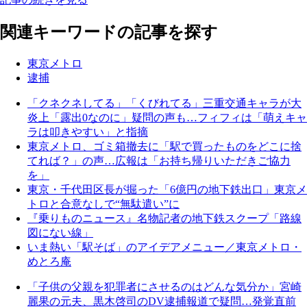
関連キーワードの記事を探す
東京メトロ
逮捕
「クネクネしてる」「くびれてる」三重交通キャラが大
炎上「露出0なのに」疑問の声も…フィフィは「萌えキャ
ラは叩きやすい」と指摘
東京メトロ、ゴミ箱撤去に「駅で買ったものをどこに捨
てれば？」の声…広報は「お持ち帰りいただきご協力
を」
東京・千代田区長が掘った「6億円の地下鉄出口」東京メ
トロと合意なしで“無駄遣い”に
『乗りものニュース』名物記者の地下鉄スクープ「路線
図にない線」
いま熱い「駅そば」のアイデアメニュー／東京メトロ・
めとろ庵
「子供の父親を犯罪者にさせるのはどんな気分か」宮崎
麗果の元夫、黒木啓司のDV逮捕報道で疑問…発覚直前