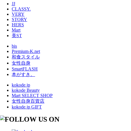
JJ
CLASSY.
VERY
STORY
HERS
Mart
美ST
bis
Premium-K.net
和食スタイル
女性自身
SmartFLASH
本がすき。
kokode.jp
kokode Beauty
Mart SELECT SHOP
女性自身百貨店
kokode.jp GIFT