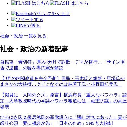
社会・政治 一覧を見る
社会・政治の新着記事
自転車「青切符」導入4カ月で詐欺・デマが横行…「サイン拒
否で逮捕」の嘘を専門家が解説
【9月の内閣改造を完全予想】国民・玉木氏と維新・馬場氏が
まさかの大抜擢…クビになるのは林芳正氏と小野田紀美氏
【職員に「人間のクズ」発言】横浜市長「重大なパワハラ」認
定…大学教授時代の本誌パワハラ報道には「厳重抗議」の高圧
姿勢
ひろゆき氏＆泉房穂氏の新党設立に「騙し討ちにあった」妻が
怒り心頭「妻に相談が先」「日本のため」SNSも大紛糾