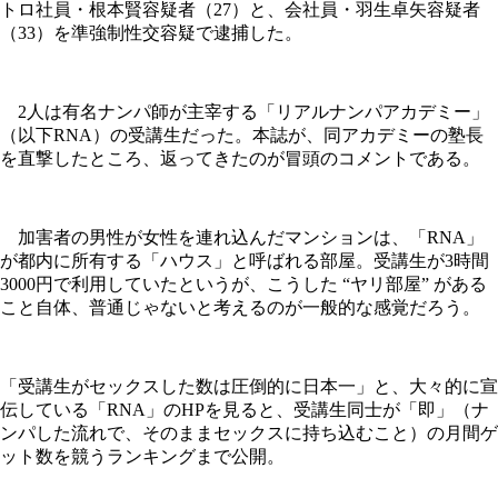
トロ社員・根本賢容疑者（27）と、会社員・羽生卓矢容疑者
（33）を準強制性交容疑で逮捕した。
2人は有名ナンパ師が主宰する「リアルナンパアカデミー」
（以下RNA）の受講生だった。本誌が、同アカデミーの塾長
を直撃したところ、返ってきたのが冒頭のコメントである。
加害者の男性が女性を連れ込んだマンションは、「RNA」
が都内に所有する「ハウス」と呼ばれる部屋。受講生が3時間
3000円で利用していたというが、こうした “ヤリ部屋” がある
こと自体、普通じゃないと考えるのが一般的な感覚だろう。
「受講生がセックスした数は圧倒的に日本一」と、大々的に宣
伝している「RNA」のHPを見ると、受講生同士が「即」（ナ
ンパした流れで、そのままセックスに持ち込むこと）の月間ゲ
ット数を競うランキングまで公開。