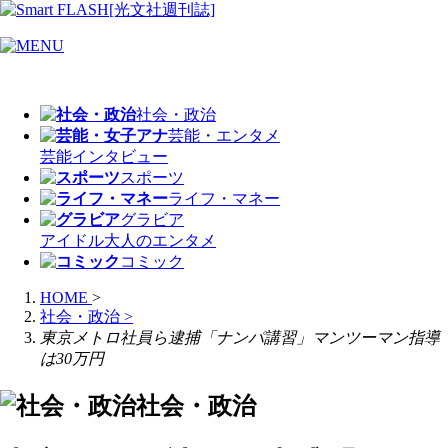
社会・政治
芸能・エンタメ
芸能
インタビュー
スポーツ
ライフ・マネー
グラビア
アイドル
大人のエンタメ
コミック
HOME
>
社会・政治
>
東京メトロ社員ら逮捕「ナンパ講習」マンツーマン指導
は30万円
社会・政治