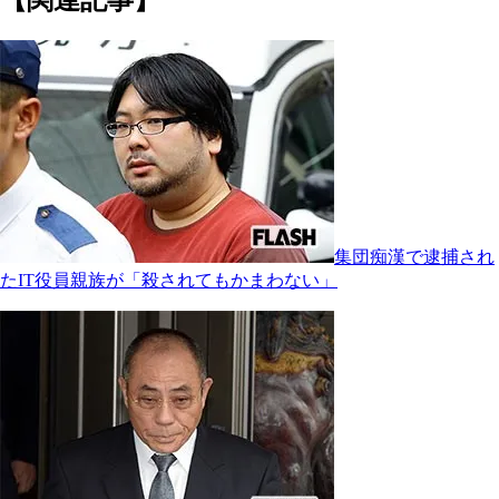
集団痴漢で逮捕され
たIT役員親族が「殺されてもかまわない」