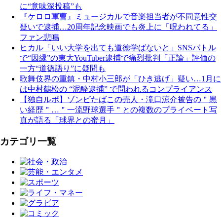
に“意味深投稿”も
『ケロロ軍曹』ミュージカルで音楽担当者が不同意性交
疑いで逮捕…20周年記念映画でも炎上に「呪われてる」
ファン悲鳴
ヒカル「いい大学を出ても道徳学ばないと」SNSバトル
で“因縁”の東大YouTuber逮捕で痛烈批判「正論」評価の
一方“道徳語り”に疑問も
歌舞伎界の重鎮・中村小三郎が「ひき逃げ」疑い…1月に
は中村鶴松の “泥酔逮捕” で問われるコンプライアンス
【独自ルポ】ゾンビたばこの売人・滝口涼介被告の＂黒
い経歴＂…＂一流野球選手＂との複数のプライベート写
真が語る「球界との蜜月」
カテゴリ一覧