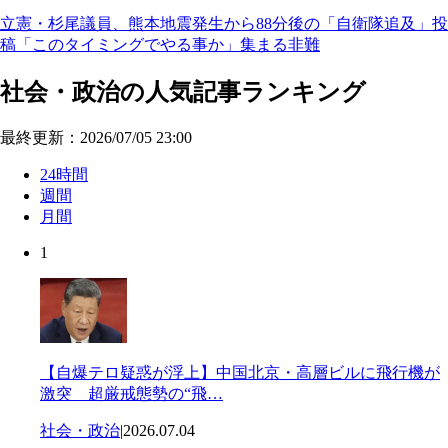
立憲・杉尾議員、熊本地震発生から88分後の「自衛隊追及」投
稿「このタイミングでやる事か」集まる非難
社会・政治の人気記事ランキング
最終更新：2026/07/05 23:00
24時間
週間
月間
1
【自爆テロ疑惑が浮上】中国北京・高層ビルに飛行機が
激突 超厳戒態勢の“飛…
社会・政治
|
2026.07.04