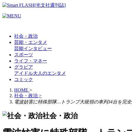
社会・政治
芸能・エンタメ
芸能
インタビュー
スポーツ
ライフ・マネー
グラビア
アイドル
大人のエンタメ
コミック
HOME
>
社会・政治
>
電波妨害に特殊部隊…トランプ大統領の車列34台を完全
社会・政治