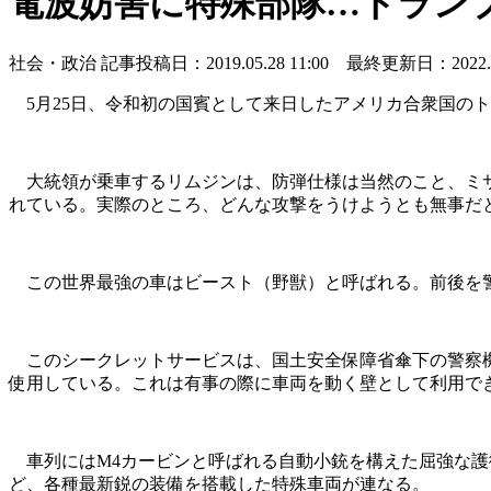
電波妨害に特殊部隊…トランプ
社会・政治
記事投稿日：2019.05.28 11:00 最終更新日：2022.05.
5月25日、令和初の国賓として来日したアメリカ合衆国の
大統領が乗車するリムジンは、防弾仕様は当然のこと、ミサ
れている。実際のところ、どんな攻撃をうけようとも無事だ
この世界最強の車はビースト（野獣）と呼ばれる。前後を警
このシークレットサービスは、国土安全保障省傘下の警察機
使用している。これは有事の際に車両を動く壁として利用で
車列にはM4カービンと呼ばれる自動小銃を構えた屈強な護
ど、各種最新鋭の装備を搭載した特殊車両が連なる。