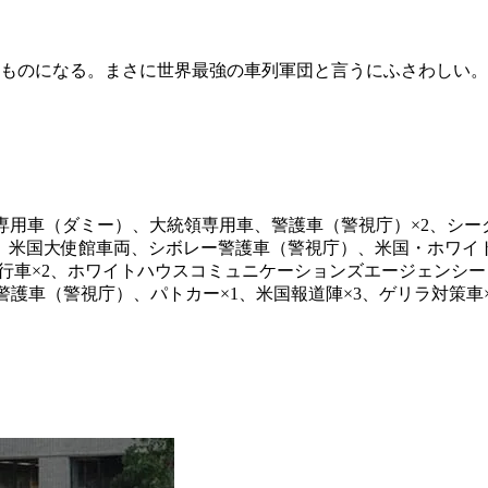
いものになる。まさに世界最強の車列軍団と言うにふさわしい。
専用車（ダミー）、大統領専用車、警護車（警視庁）×2、シ
、米国大使館車両、シボレー警護車（警視庁）、米国・ホワイ
行車×2、ホワイトハウスコミュニケーションズエージェンシー
警護車（警視庁）、パトカー×1、米国報道陣×3、ゲリラ対策車×