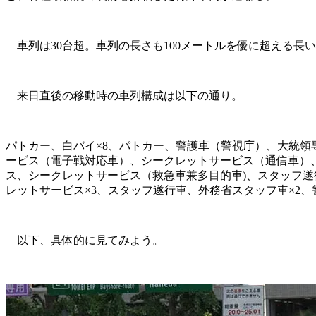
車列は30台超。車列の長さも100メートルを優に超える長
来日直後の移動時の車列構成は以下の通り。
パトカー、白バイ×8、パトカー、警護車（警視庁）、大統領
ービス（電子戦対応車）、シークレットサービス（通信車）
ス、シークレットサービス（救急車兼多目的車)、スタッフ遂
レットサービス×3、スタッフ遂行車、外務省スタッフ車×2、
以下、具体的に見てみよう。