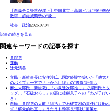
【自爆テロ疑惑が浮上】中国北京・高層ビルに飛行機が
激突 超厳戒態勢の“飛…
社会・政治
|
2026.07.04
記事の続きを見る
関連キーワードの記事を探す
参院選
蓮舫
辻元清美
立民・新幹事長に安住淳氏…国対経験で築いた「他党と
のパイプ」一方で「上から目線」の“傲慢”評価も
麻生太郎氏、新総裁に「小泉進次郎推し」で岸田氏とタ
ッグ…「石破おろし」の裏に後継息子への「わが子びい
き」
自民、参院選の大敗「総括」で石破首相の責任には触れ
ず「解党的出直し」うたうも幹事長“裏技”画策か