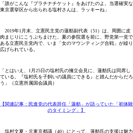
「誰がこんな『プラチナチケット』をあげたのよ。当選確実な
東京選挙区から出られる塩村さんは、ラッキーね」
2019年1月末、立憲民主党の蓮舫副代表（51）は、周囲に皮
肉まじりにこうぶちまけた。夏の参院選を前に、野党第一党で
ある立憲民主党内で、いま「女のマウンティング合戦」が繰り
広げられている。
「とはいえ、1月25日の塩村氏の擁立会見に、蓮舫氏は同席し
ている。『塩村氏を子飼いの議員にできる』と踏んだからだろ
う」（立憲所属国会議員）
【関連記事：民進党の代表辞任「蓮舫」が語っていた「初体験
のタイミング」】
塩村文夏・元東京都議（40）にとって、蓮舫氏の支援は魅力