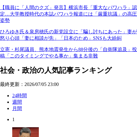
【職員に「人間のクズ」発言】横浜市長「重大なパワハラ」認
定…大学教授時代の本誌パワハラ報道には「厳重抗議」の高圧
姿勢
ひろゆき氏＆泉房穂氏の新党設立に「騙し討ちにあった」妻が
怒り心頭「妻に相談が先」「日本のため」SNSも大紛糾
立憲・杉尾議員、熊本地震発生から88分後の「自衛隊追及」投
稿「このタイミングでやる事か」集まる非難
社会・政治の人気記事ランキング
最終更新：2026/07/05 23:00
24時間
週間
月間
1