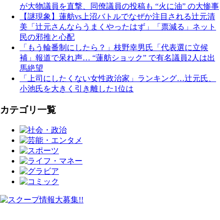
が大物議員を直撃、同僚議員の投稿も “火に油” の大惨事
【謎現象】蓮舫vs上沼バトルでなぜか注目される辻元清
美「辻元さんならうまくやったはず」「票減る」ネット
民の邪推と心配
「もう輪番制にしたら？」枝野幸男氏「代表選に立候
補」報道で呆れ声… “蓮舫ショック” で有名議員2人は出
馬絶望
「上司にしたくない女性政治家」ランキング…辻元氏、
小池氏を大きく引き離した1位は
カテゴリ一覧