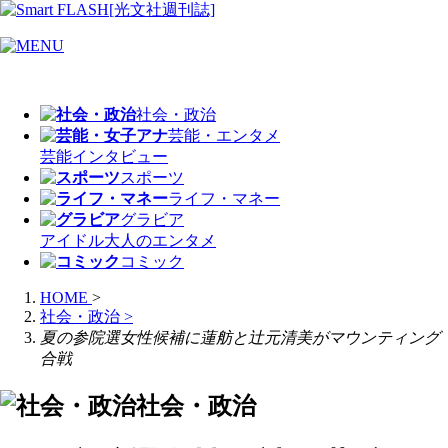
社会・政治
芸能・エンタメ
芸能
インタビュー
スポーツ
ライフ・マネー
グラビア
アイドル
大人のエンタメ
コミック
HOME
>
社会・政治
>
夏の参院選女性候補に蓮舫と辻元清美がマウンティング
合戦
社会・政治