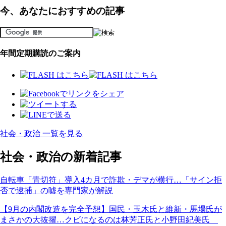
今、あなたにおすすめの記事
年間定期購読のご案内
社会・政治 一覧を見る
社会・政治の新着記事
自転車「青切符」導入4カ月で詐欺・デマが横行…「サイン拒
否で逮捕」の嘘を専門家が解説
【9月の内閣改造を完全予想】国民・玉木氏と維新・馬場氏が
まさかの大抜擢…クビになるのは林芳正氏と小野田紀美氏