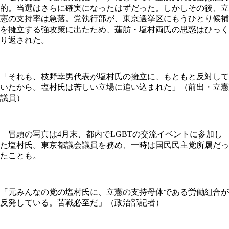
的。当選はさらに確実になったはずだった。しかしその後、立
憲の支持率は急落。党執行部が、東京選挙区にもうひとり候補
を擁立する強攻策に出たため、蓮舫・塩村両氏の思惑はひっく
り返された。
「それも、枝野幸男代表が塩村氏の擁立に、もともと反対して
いたから。塩村氏は苦しい立場に追い込まれた」（前出・立憲
議員）
冒頭の写真は4月末、都内でLGBTの交流イベントに参加し
た塩村氏。東京都議会議員を務め、一時は国民民主党所属だっ
たことも。
「元みんなの党の塩村氏に、立憲の支持母体である労働組合が
反発している。苦戦必至だ」（政治部記者）