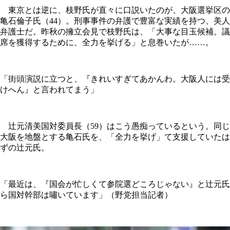
東京とは逆に、枝野氏が直々に口説いたのが、大阪選挙区の
亀石倫子氏（44）。刑事事件の弁護で豊富な実績を持つ、美人
弁護士だ。昨秋の擁立会見で枝野氏は、「大事な目玉候補。議
席を獲得するために、全力を挙げる」と息巻いたが……。
「街頭演説に立つと、『きれいすぎてあかんわ。大阪人には受
けへん』と言われてまう」
辻元清美国対委員長（59）はこう愚痴っているという。同じ
大阪を地盤とする亀石氏を、「全力を挙げ」て支援していたは
ずの辻元氏。
「最近は、『国会が忙しくて参院選どころじゃない』と辻元氏
ら国対幹部は嘯いています」（野党担当記者）