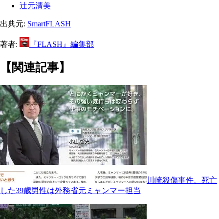
辻元清美
出典元:
SmartFLASH
著者:
『FLASH』編集部
【関連記事】
川崎殺傷事件、死亡
した39歳男性は外務省元ミャンマー担当