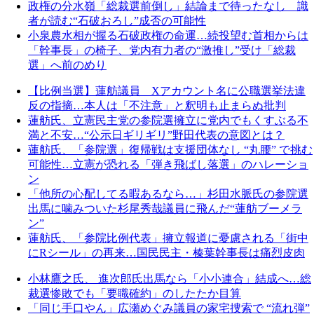
政権の分水嶺「総裁選前倒し」結論まで待ったなし 識
者が読む“石破おろし”成否の可能性
小泉農水相が握る石破政権の命運…続投望む首相からは
「幹事長」の椅子、党内有力者の“激推し”受け「総裁
選」へ前のめり
【比例当選】蓮舫議員 Xアカウント名に公職選挙法違
反の指摘…本人は「不注意」と釈明も止まらぬ批判
蓮舫氏、立憲民主党の参院選擁立に党内でもくすぶる不
満と不安…“公示日ギリギリ”野田代表の意図とは？
蓮舫氏、「参院選」復帰戦は支援団体なし “丸腰” で挑む
可能性…立憲が恐れる「弾き飛ばし落選」のハレーショ
ン
「他所の心配してる暇あるなら…」杉田水脈氏の参院選
出馬に噛みついた杉尾秀哉議員に飛んだ“蓮舫ブーメラ
ン”
蓮舫氏、「参院比例代表」擁立報道に憂慮される「街中
にRシール」の再来…国民民主・榛葉幹事長は痛烈皮肉
小林鷹之氏、 進次郎氏出馬なら「小小連合」結成へ…総
裁選惨敗でも「要職確約」のしたたか目算
「同じ手口やん」広瀬めぐみ議員の家宅捜索で “流れ弾”