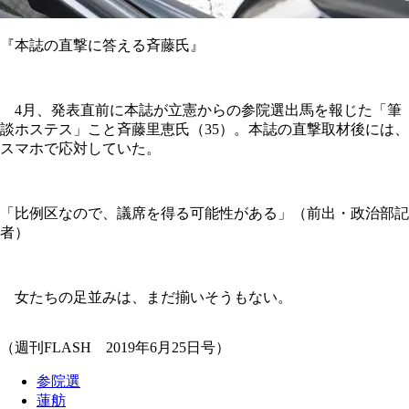
『本誌の直撃に答える斉藤氏』
4月、発表直前に本誌が立憲からの参院選出馬を報じた「筆
談ホステス」こと斉藤里恵氏（35）。本誌の直撃取材後には、
スマホで応対していた。
「比例区なので、議席を得る可能性がある」（前出・政治部記
者）
女たちの足並みは、まだ揃いそうもない。
（週刊FLASH 2019年6月25日号）
参院選
蓮舫