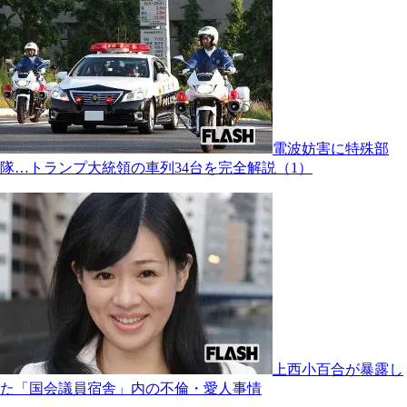
電波妨害に特殊部
隊…トランプ大統領の車列34台を完全解説（1）
上西小百合が暴露し
た「国会議員宿舎」内の不倫・愛人事情