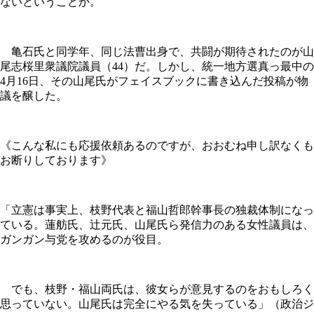
ないということか。
亀石氏と同学年、同じ法曹出身で、共闘が期待されたのが山
尾志桜里衆議院議員（44）だ。しかし、統一地方選真っ最中の
4月16日、その山尾氏がフェイスブックに書き込んだ投稿が物
議を醸した。
《こんな私にも応援依頼あるのですが、おおむね申し訳なくも
お断りしております》
「立憲は事実上、枝野代表と福山哲郎幹事長の独裁体制になっ
ている。蓮舫氏、辻元氏、山尾氏ら発信力のある女性議員は、
ガンガン与党を攻めるのが役目。
でも、枝野・福山両氏は、彼女らが意見するのをおもしろく
思っていない。山尾氏は完全にやる気を失っている」（政治ジ