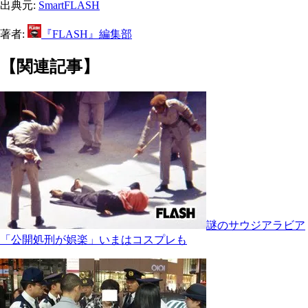
出典元:
SmartFLASH
著者:
『FLASH』編集部
【関連記事】
謎のサウジアラビア
「公開処刑が娯楽」いまはコスプレも