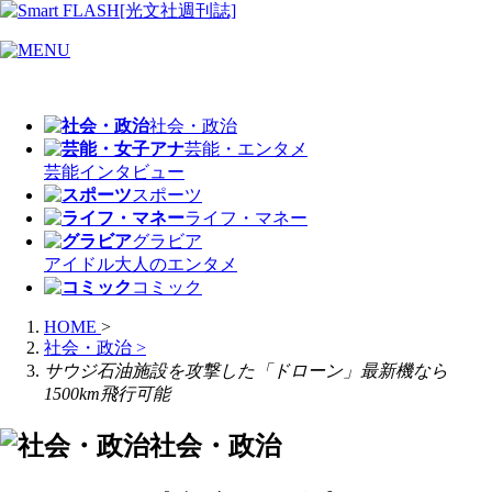
社会・政治
芸能・エンタメ
芸能
インタビュー
スポーツ
ライフ・マネー
グラビア
アイドル
大人のエンタメ
コミック
HOME
>
社会・政治
>
サウジ石油施設を攻撃した「ドローン」最新機なら
1500km飛行可能
社会・政治