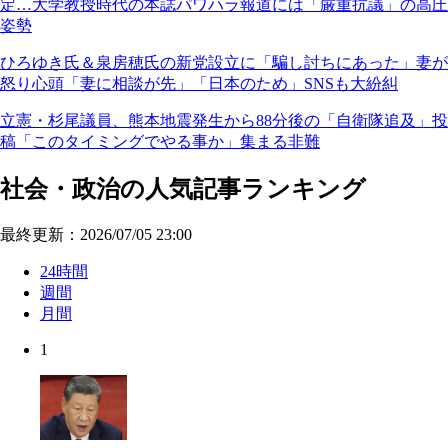
定…大学教授時代の本誌パワハラ報道には「厳重抗議」の高圧
姿勢
ひろゆき氏＆泉房穂氏の新党設立に「騙し討ちにあった」妻が
怒り心頭「妻に相談が先」「日本のため」SNSも大紛糾
立憲・杉尾議員、熊本地震発生から88分後の「自衛隊追及」投
稿「このタイミングでやる事か」集まる非難
社会・政治の人気記事ランキング
最終更新：2026/07/05 23:00
24時間
週間
月間
1