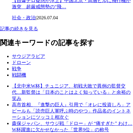
【自爆テロ疑惑が浮上】中国北京・高層ビルに飛行機が
激突 超厳戒態勢の“飛…
社会・政治
|
2026.07.04
記事の続きを見る
関連キーワードの記事を探す
サウジアラビア
ドローン
戦争
戦闘機
【北中米W杯】チュニジア、初戦大敗で異例の監督交
代…新監督は「日本のことはよく知っている」と余裕の
笑み
高市首相、『進撃の巨人』引用で「オレに投資しろ」ア
ピールも「読売巨人軍呼ぶ時のやつ」作品名のイントネ
ーションにツッコミ相次ぐ
森保ジャパン、サウジ戦「ドロー」が “痛すぎた” わけ…
W杯躍進に欠かせなかった「世界9位」の称号