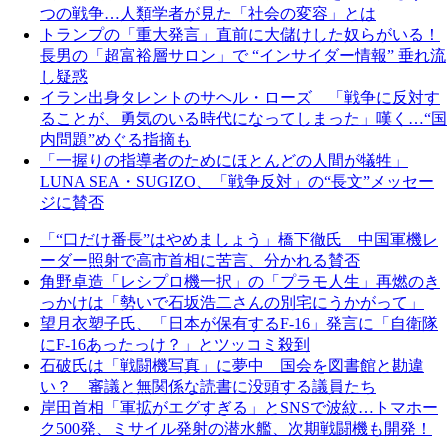
つの戦争…人類学者が見た「社会の変容」とは
トランプの「重大発言」直前に大儲けした奴らがいる！
長男の「超富裕層サロン」で “インサイダー情報” 垂れ流
し疑惑
イラン出身タレントのサヘル・ローズ 「戦争に反対す
ることが、勇気のいる時代になってしまった」嘆く…“国
内問題”めぐる指摘も
「一握りの指導者のためにほとんどの人間が犠牲」
LUNA SEA・SUGIZO、「戦争反対」の“長文”メッセー
ジに賛否
「“口だけ番長”はやめましょう」橋下徹氏 中国軍機レ
ーダー照射で高市首相に苦言、分かれる賛否
角野卓造「レシプロ機一択」の「プラモ人生」再燃のき
っかけは「勢いで石坂浩二さんの別宅にうかがって」
望月衣塑子氏、「日本が保有するF‐16」発言に「自衛隊
にF‐16あったっけ？」とツッコミ殺到
石破氏は「戦闘機写真」に夢中 国会を図書館と勘違
い？ 審議と無関係な読書に没頭する議員たち
岸田首相「軍拡がエグすぎる」とSNSで波紋…トマホー
ク500発、ミサイル発射の潜水艦、次期戦闘機も開発！