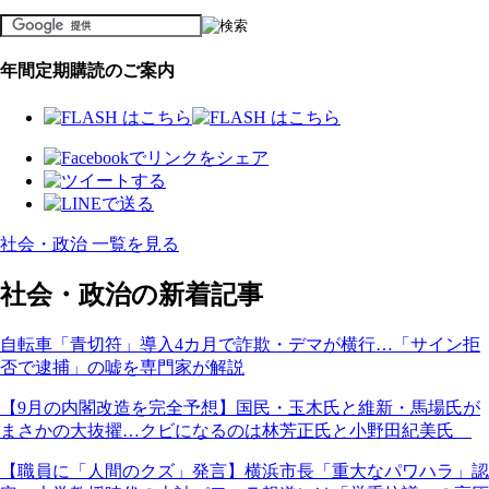
年間定期購読のご案内
社会・政治 一覧を見る
社会・政治の新着記事
自転車「青切符」導入4カ月で詐欺・デマが横行…「サイン拒
否で逮捕」の嘘を専門家が解説
【9月の内閣改造を完全予想】国民・玉木氏と維新・馬場氏が
まさかの大抜擢…クビになるのは林芳正氏と小野田紀美氏
【職員に「人間のクズ」発言】横浜市長「重大なパワハラ」認