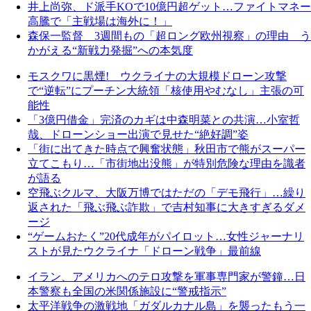
井上尚弥、ド派手KOで10億円超ゲット…ファイトマネー
高騰で「主戦場は海外に！」
森保一監督 3週間もの「超ロング欧州視察」の理由 う
かがえる“新戦力発掘”への本気度
モスクワに黒煙! ウクライナの大規模ドローン攻撃
で“逆転”にプーチン大統領「核使用やむなし」主張の可
能性
「3億円借金」完済のカギは中森明菜との共演…小室哲
哉、ドローンショー出演で見せた“絶好調”姿
「街に出てきた時点で興奮状態」秋田市で熊がスーパー
立てこもり…「市街地出没熊」が特別危険な理由を識者
が語る
空飛ぶクルマ、大阪万博ではただの「デモ飛行」…繰り
返された「飛ぶ飛ぶ詐欺」で吉村知事に大きすぎるダメ
ージ
“ゲームおたく”20代成年がパイロット…女性ジャーナリ
ストが見たウクライナ「ドローン戦争」最前線
イラン、アメリカへのテロ攻撃を軍事専門家が警鐘…日
本警察も全国の米関係施設に“警戒指示”
太平洋戦争の激戦地「ガダルカナル島」を襲ったもう一