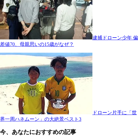
逮捕ドローン少年 偏
差値70、母親思いの15歳がなぜ？
ドローン片手に「世
界一周ハネムーン」の大絶景ベスト3
今、あなたにおすすめの記事