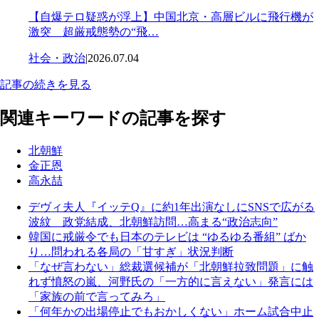
【自爆テロ疑惑が浮上】中国北京・高層ビルに飛行機が
激突 超厳戒態勢の“飛…
社会・政治
|
2026.07.04
記事の続きを見る
関連キーワードの記事を探す
北朝鮮
金正恩
高永喆
デヴィ夫人『イッテQ』に約1年出演なしにSNSで広がる
波紋 政党結成、北朝鮮訪問…高まる“政治志向”
韓国に戒厳令でも日本のテレビは “ゆるゆる番組” ばか
り…問われる各局の「甘すぎ」状況判断
「なぜ言わない」総裁選候補が「北朝鮮拉致問題」に触
れず憤怒の嵐、河野氏の「一方的に言えない」発言には
「家族の前で言ってみろ」
「何年かの出場停止でもおかしくない」ホーム試合中止