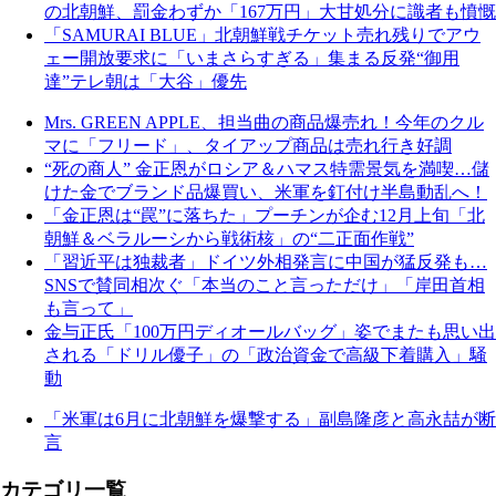
の北朝鮮、罰金わずか「167万円」大甘処分に識者も憤慨
「SAMURAI BLUE」北朝鮮戦チケット売れ残りでアウ
ェー開放要求に「いまさらすぎる」集まる反発“御用
達”テレ朝は「大谷」優先
Mrs. GREEN APPLE、担当曲の商品爆売れ！今年のクル
マに「フリード」、タイアップ商品は売れ行き好調
“死の商人” 金正恩がロシア＆ハマス特需景気を満喫…儲
けた金でブランド品爆買い、米軍を釘付け半島動乱へ！
「金正恩は“罠”に落ちた」プーチンが企む12月上旬「北
朝鮮＆ベラルーシから戦術核」の“二正面作戦”
「習近平は独裁者」ドイツ外相発言に中国が猛反発も…
SNSで賛同相次ぐ「本当のこと言っただけ」「岸田首相
も言って」
金与正氏「100万円ディオールバッグ」姿でまたも思い出
される「ドリル優子」の「政治資金で高級下着購入」騒
動
「米軍は6月に北朝鮮を爆撃する」副島隆彦と高永喆が断
言
カテゴリ一覧