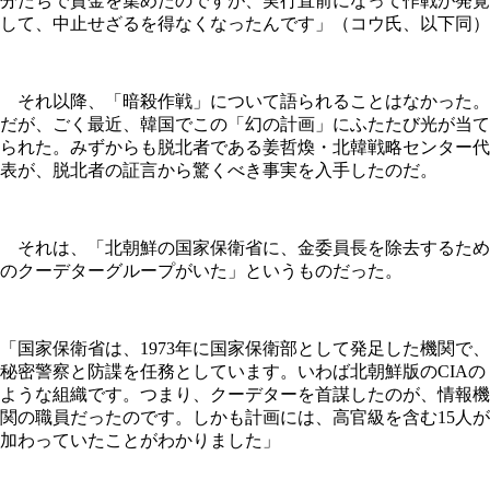
分たちで資金を集めたのですが、実行直前になって作戦が発覚
して、中止せざるを得なくなったんです」（コウ氏、以下同）
それ以降、「暗殺作戦」について語られることはなかった。
だが、ごく最近、韓国でこの「幻の計画」にふたたび光が当て
られた。みずからも脱北者である姜哲煥・北韓戦略センター代
表が、脱北者の証言から驚くべき事実を入手したのだ。
それは、「北朝鮮の国家保衛省に、金委員長を除去するため
のクーデターグループがいた」というものだった。
「国家保衛省は、1973年に国家保衛部として発足した機関で、
秘密警察と防諜を任務としています。いわば北朝鮮版のCIAの
ような組織です。つまり、クーデターを首謀したのが、情報機
関の職員だったのです。しかも計画には、高官級を含む15人が
加わっていたことがわかりました」