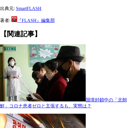
出典元:
SmartFLASH
著者:
『FLASH』編集部
【関連記事】
国境封鎖中の「北朝
鮮」コロナ患者ゼロと主張するも、実態は？