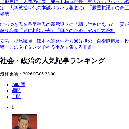
【職員に「人間のクズ」発言】横浜市長「重大なパワハラ」認
定…大学教授時代の本誌パワハラ報道には「厳重抗議」の高圧
姿勢
ひろゆき氏＆泉房穂氏の新党設立に「騙し討ちにあった」妻が
怒り心頭「妻に相談が先」「日本のため」SNSも大紛糾
立憲・杉尾議員、熊本地震発生から88分後の「自衛隊追及」投
稿「このタイミングでやる事か」集まる非難
社会・政治の人気記事ランキング
最終更新：2026/07/05 23:00
24時間
週間
月間
1