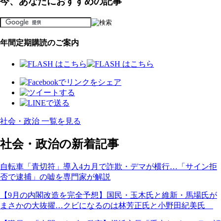
今、あなたにおすすめの記事
年間定期購読のご案内
社会・政治 一覧を見る
社会・政治の新着記事
自転車「青切符」導入4カ月で詐欺・デマが横行…「サイン拒
否で逮捕」の嘘を専門家が解説
【9月の内閣改造を完全予想】国民・玉木氏と維新・馬場氏が
まさかの大抜擢…クビになるのは林芳正氏と小野田紀美氏