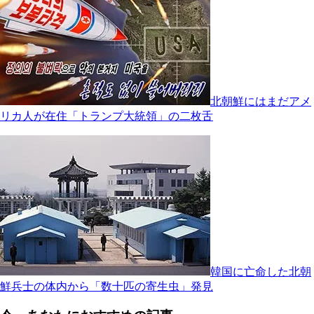
北朝鮮にはまだアメ
リカ人が在住「トランプ大統領」の二枚舌
韓国に亡命した北朝
鮮兵士の体内から「数十匹の寄生虫」発見