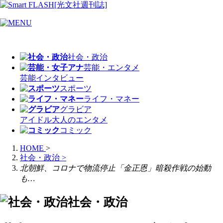
社会・政治
芸能・エンタメ
芸能
インタビュー
スポーツ
ライフ・マネー
グラビア
アイドル
大人のエンタメ
コミック
HOME
>
社会・政治
>
北朝鮮、コロナで物流停止「金正恩」暗殺作戦の始動
も…
社会・政治