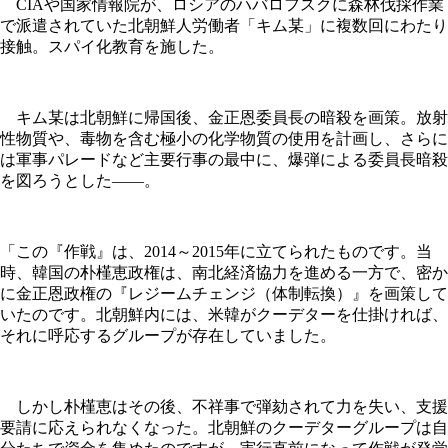
CIAや国家情報院が、ロシアのハバロフスクに森林伐採作業
で派遣されていた北朝鮮人労働者「キム某」に複数回にわたり
接触。スパイ化教育を施した。
キム某は北朝鮮に帰国後、金正恩委員長の暗殺を画策。放射
性物質や、毒物を含む極小の化学物質の使用を計画し、さらに
は軍事パレードなど主要行事の最中に、爆弾による委員長暗殺
を図ろうとした――。
「この『作戦』は、2014～2015年に立てられたものです。当
時、韓国の朴槿恵政権は、南北経済協力を進める一方で、密か
に金正恩政権の『レジームチェンジ（体制転換）』を画策して
いたのです。北朝鮮内には、米韓がクーデターを仕掛ければ、
それに呼応するグループが存在していました。
しかし朴槿恵はその後、不祥事で弾劾されて力を失い、支援
要請に応えられなくなった。北朝鮮のクーデターグループは自