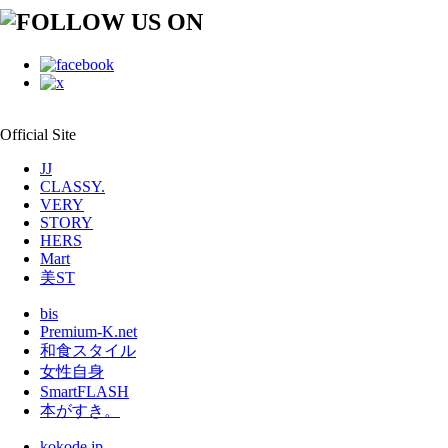
Official Site
JJ
CLASSY.
VERY
STORY
HERS
Mart
美ST
bis
Premium-K.net
和食スタイル
女性自身
SmartFLASH
本がすき。
kokode.jp