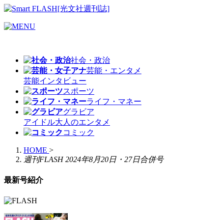
社会・政治
芸能・エンタメ
芸能
インタビュー
スポーツ
ライフ・マネー
グラビア
アイドル
大人のエンタメ
コミック
HOME
>
週刊FLASH 2024年8月20日・27日合併号
最新号紹介