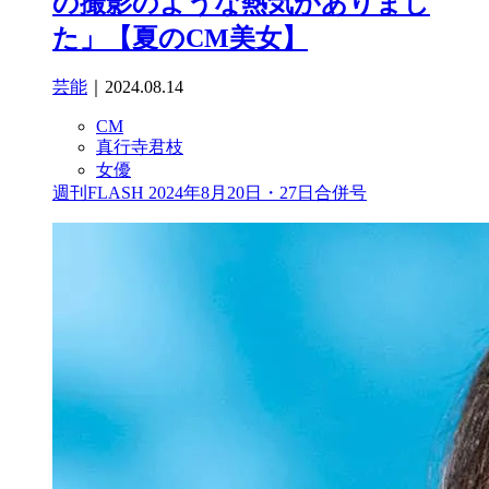
の撮影のような熱気がありまし
た」【夏のCM美女】
芸能
｜2024.08.14
CM
真行寺君枝
女優
週刊FLASH 2024年8月20日・27日合併号