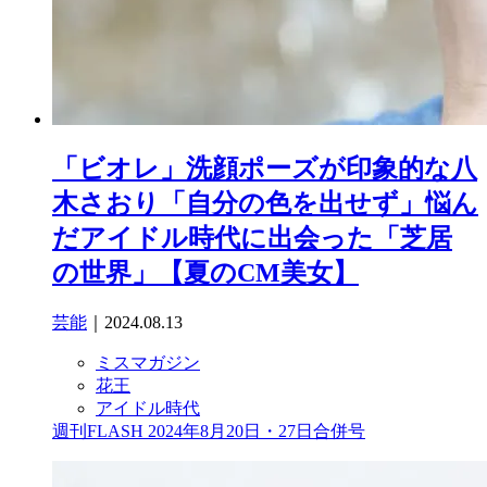
「ビオレ」洗顔ポーズが印象的な八
木さおり「自分の色を出せず」悩ん
だアイドル時代に出会った「芝居
の世界」【夏のCM美女】
芸能
｜2024.08.13
ミスマガジン
花王
アイドル時代
週刊FLASH 2024年8月20日・27日合併号