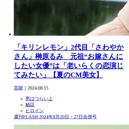
「キリンレモン」2代目「さわやか
さん」榊原るみ 元祖“お嫁さんに
したい女優”は「老いらくの恋演じ
てみたい」【夏のCM美女】
芸能
｜2024.08.15
男はつらいよ
秘話
ヒロイン
週刊FLASH 2024年8月20日・27日合併号