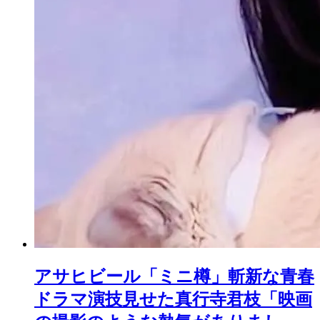
アサヒビール「ミニ樽」斬新な青春
ドラマ演技見せた真行寺君枝「映画