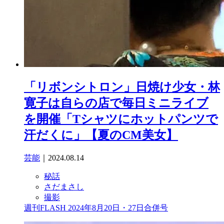
「リボンシトロン」日焼け少女・林
寛子は自らの店で毎日ミニライブ
を開催「Tシャツにホットパンツで
汗だくに」【夏のCM美女】
芸能
｜2024.08.14
秘話
さだまさし
撮影
週刊FLASH 2024年8月20日・27日合併号