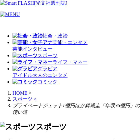
社会・政治
芸能・エンタメ
芸能
インタビュー
スポーツ
ライフ・マネー
グラビア
アイドル
大人のエンタメ
コミック
HOME
>
スポーツ
>
プライベートジェット1億円ほか錦織圭「年収36億円」の
使い道
スポーツ