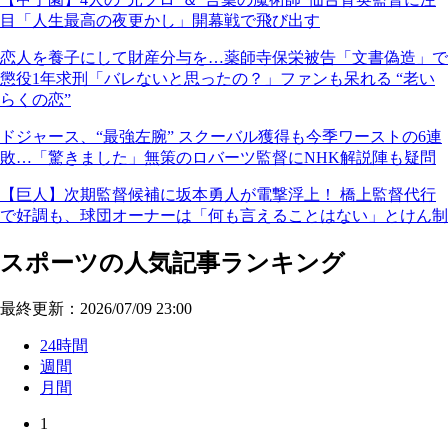
目「人生最高の夜更かし」開幕戦で飛び出す
恋人を養子にして財産分与を…薬師寺保栄被告「文書偽造」で
懲役1年求刑「バレないと思ったの？」ファンも呆れる “老い
らくの恋”
ドジャース、“最強左腕” スクーバル獲得も今季ワーストの6連
敗…「驚きました」無策のロバーツ監督にNHK解説陣も疑問
【巨人】次期監督候補に坂本勇人が電撃浮上！ 橋上監督代行
で好調も、球団オーナーは「何も言えることはない」とけん制
スポーツの人気記事ランキング
最終更新：2026/07/09 23:00
24時間
週間
月間
1