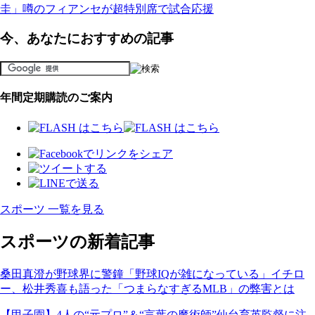
圭」噂のフィアンセが超特別席で試合応援
今、あなたにおすすめの記事
年間定期購読のご案内
スポーツ 一覧を見る
スポーツの新着記事
桑田真澄が野球界に警鐘「野球IQが雑になっている」イチロ
ー、松井秀喜も語った「つまらなすぎるMLB」の弊害とは
【甲子園】4人の“元プロ”＆“言葉の魔術師”仙台育英監督に注