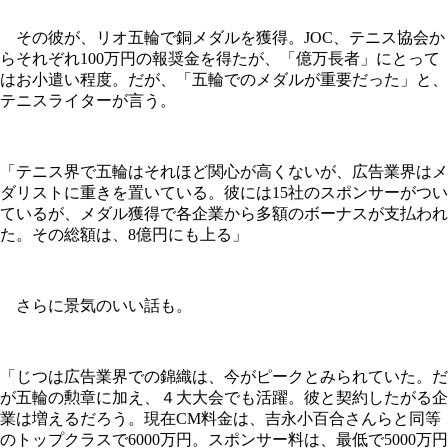
その彼が、リオ五輪で銅メダルを獲得。JOC、テニス協会か
らそれぞれ100万円の報奨金を得たが、「億万長者」にとって
はお小遣い程度。だが、「五輪でのメダルが重要だった」と、
テニスライターが言う。
「テニス界で五輪はそれほど関心が高くないが、広告業界はメ
ダリストに重きを置いている。彼には15社のスポンサーがつい
ているが、メダル獲得で各企業から多額のボーナスが支払われ
た。その総額は、8億円にも上る」
さらに景気のいい話も。
「じつは広告業界での錦織は、今がピークとみられていた。だ
が五輪の勲章に加え、４大大会でも活躍。彼と契約したがる企
業は増えるだろう。現在CM料金は、吉永小百合さんらと同等
のトップクラスで6000万円。スポンサー料は、最低で5000万円