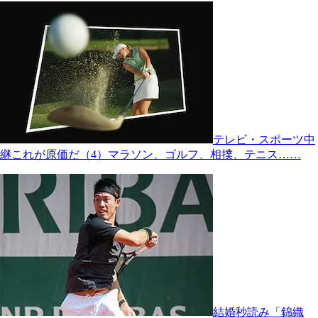
テレビ・スポーツ中
継これが原価だ（4）マラソン、ゴルフ、相撲、テニス……
結婚秒読み「錦織