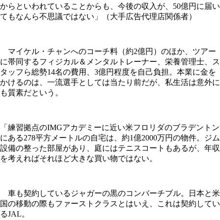
からといわれていることからも、今後の収入が、50億円に届い
てもなんら不思議ではない」（大手広告代理店関係者）
マイケル・チャンへのコーチ料（約2億円）のほか、ツアー
に帯同するフィジカル＆メンタルトレーナー、栄養管理士、ス
タッフら総勢14名の費用、3億円程度を自己負担。本業に金を
かけるのは、一流選手としては当たり前だが、私生活は意外に
も質素だという。
「練習拠点のIMGアカデミーに近い米フロリダのブラデントン
にある278平方メートルの自宅は、約1億2000万円の物件。ジム
設備の整った部屋があり、庭にはテニスコートもあるが、年収
を考えればそれほど大きな買い物ではない。
車も契約しているジャガーの黒のコンバーチブル。日本と米
国の移動の際もファーストクラスとはいえ、これは契約してい
るJAL。