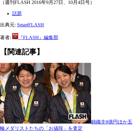
（週刊FLASH 2016年9月27日、10月4日号）
話題
出典元:
SmartFLASH
著者:
『FLASH』編集部
【関連記事】
錦織圭8億円ほか五
輪メダリストたちの「お値段」を査定