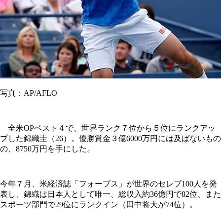
写真：AP/AFLO
全米OPベスト４で、世界ランク７位から５位にランクアッ
プした錦織圭（26）。優勝賞金３億6000万円には及ばないもの
の、8750万円を手にした。
今年７月、米経済誌「フォーブス」が世界のセレブ100人を発
表し、錦織は日本人として唯一、総収入約36億円で82位、また
スポーツ部門で29位にランクイン（田中将大が74位）。