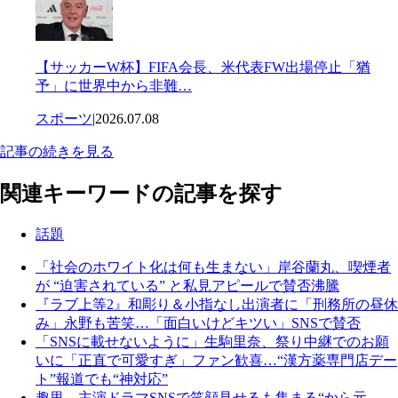
【サッカーW杯】FIFA会長、米代表FW出場停止「猶
予」に世界中から非難…
スポーツ
|
2026.07.08
記事の続きを見る
関連キーワードの記事を探す
話題
「社会のホワイト化は何も生まない」岸谷蘭丸、喫煙者
が “迫害されている” と私見アピールで賛否沸騰
『ラブ上等2』和彫り＆小指なし出演者に「刑務所の昼休
み」永野も苦笑…「面白いけどキツい」SNSで賛否
「SNSに載せないように」生駒里奈、祭り中継でのお願
いに「正直で可愛すぎ」ファン歓喜…“漢方薬専門店デー
ト”報道でも“神対応”
趣里、主演ドラマSNSで笑顔見せるも集まる“から元