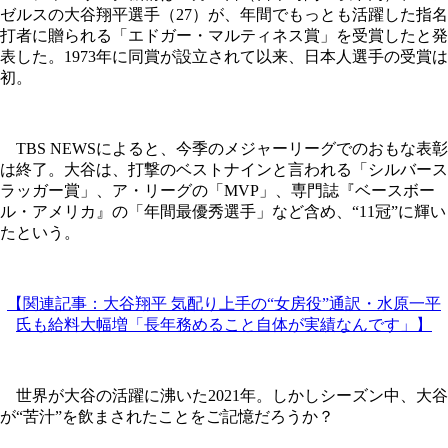
ゼルスの大谷翔平選手（27）が、年間でもっとも活躍した指名
打者に贈られる「エドガー・マルティネス賞」を受賞したと発
表した。1973年に同賞が設立されて以来、日本人選手の受賞は
初。
TBS NEWSによると、今季のメジャーリーグでのおもな表彰
は終了。大谷は、打撃のベストナインと言われる「シルバース
ラッガー賞」、ア・リーグの「MVP」、専門誌『ベースボー
ル・アメリカ』の「年間最優秀選手」など含め、“11冠”に輝い
たという。
【関連記事：大谷翔平 気配り上手の“女房役”通訳・水原一平
氏も給料大幅増「長年務めること自体が実績なんです」】
世界が大谷の活躍に沸いた2021年。しかしシーズン中、大谷
が“苦汁”を飲まされたことをご記憶だろうか？