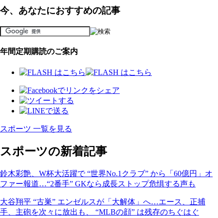
今、あなたにおすすめの記事
年間定期購読のご案内
スポーツ 一覧を見る
スポーツの新着記事
鈴木彩艶、W杯大活躍で “世界No.1クラブ” から「60億円」オ
ファー報道…“2番手” GKなら成長ストップ危惧する声も
大谷翔平 “古巣” エンゼルスが「大解体」へ…エース、正捕
手、主砲を次々に放出も、 “MLBの顔” は残存のちぐはぐ