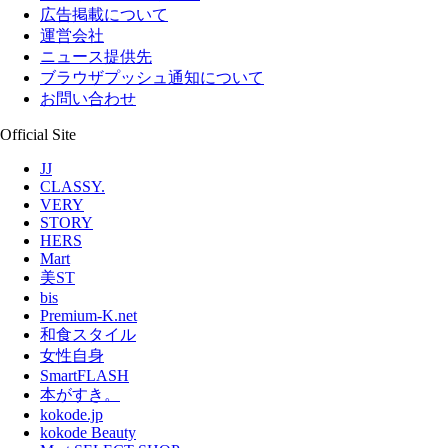
広告掲載について
運営会社
ニュース提供先
ブラウザプッシュ通知について
お問い合わせ
Official Site
JJ
CLASSY.
VERY
STORY
HERS
Mart
美ST
bis
Premium-K.net
和食スタイル
女性自身
SmartFLASH
本がすき。
kokode.jp
kokode Beauty