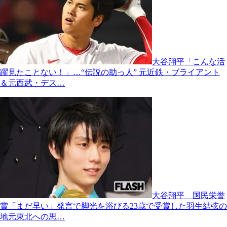
大谷翔平「こんな活
躍見たことない！」…“伝説の助っ人” 元近鉄・ブライアント
＆元西武・デス…
大谷翔平 国民栄誉
賞「まだ早い」発言で脚光を浴びる23歳で受賞した羽生結弦の
地元東北への思…