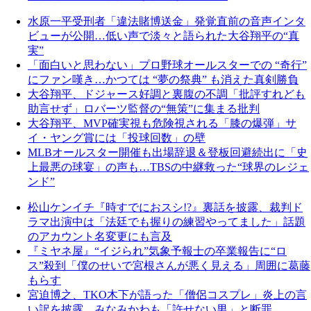
水原一平受刑者「違法賭博送金」発覚直前の音声インタ
ビューが公開…低い声で淡々と語られた大谷翔平の“真
実”
「面白いと思わない」プロ野球オールスターでの “奇行”
にファン嘆き…かつては “夢の祭典” も消えた真剣勝負
大谷翔平、ドジャース好調と裏腹の不調「批評すれども
助言せず」ロバーツ監督の“無策”に集まる批判
大谷翔平、MVP確実視も危険視される「膝の爆弾」サ
イ・ヤング賞には「投球回数」の壁
MLBオールスター開催も出場辞退＆登板回避続出に「史
上最悪の球宴」の声も…TBSの中継救った“球界のレジェ
ンド”
松山ケンイチ『時すでにおスシ!?』裏話を披露、裁判ド
ラマ出演中は「法廷でも握りの練習やってました」話題
のアカウント名変更にも言及
『ミヤネ屋』“イジられ”気象予報士の卒業報告に“ロ
ス”殺到「僕のせいで宮根さんが悪く見える」周囲に葛藤
もらす
宮迫博之、TKO木下が語った「僧侶コスプレ」炎上の言
い訳を披露…みなみかわも「許せない男」と断罪