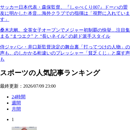
サッカー日本代表・森保監督、『しゃべくり007』ドーハの盟
友に明かした本音…海外クラブでの指揮は「視野に入れていま
す」
桑木志帆、全英女子オープンでメジャー初制覇の快挙…注目集
まる “まつエク” と “長いネイル” の超ド派手スタイル
侍ジャパン・井口新監督決定の舞台裏「打ってつけの人物」の
声も、のしかかる桁違いのプレッシャー「貧乏くじ」と腐す声
も
スポーツの人気記事ランキング
最終更新：2026/07/09 23:00
24時間
週間
月間
1