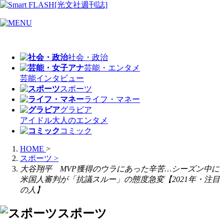
社会・政治
芸能・エンタメ
芸能
インタビュー
スポーツ
ライフ・マネー
グラビア
アイドル
大人のエンタメ
コミック
HOME
>
スポーツ
>
大谷翔平 MVP獲得のウラにあった辛苦…シーズン中に
米国人審判が「抗議スルー」の態度急変【2021年・注目
の人】
スポーツ