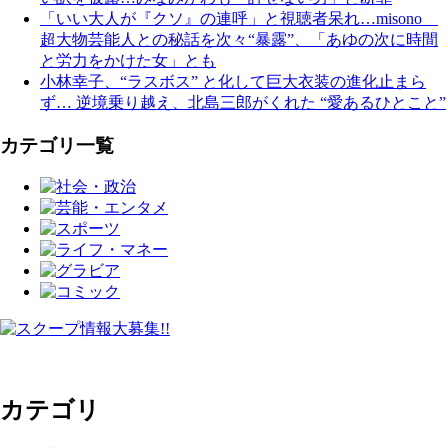
「いい大人が『クソ』の連呼」と視聴者呆れ…misono
超大物芸能人との秘話を次々“暴露”、「あゆの次に時間
と労力をかけた女」とも
小林幸子、“ラスボス” と化して巨大衣装の進化止まら
ず… 逆境乗り越え、北島三郎がくれた “愛あるひとこと”
カテゴリ一覧
カテゴリ