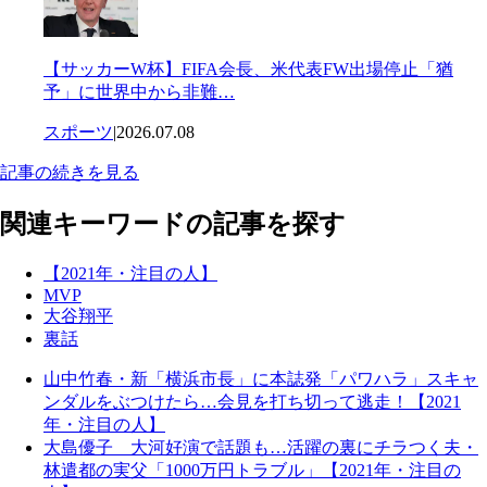
【サッカーW杯】FIFA会長、米代表FW出場停止「猶
予」に世界中から非難…
スポーツ
|
2026.07.08
記事の続きを見る
関連キーワードの記事を探す
【2021年・注目の人】
MVP
大谷翔平
裏話
山中竹春・新「横浜市長」に本誌発「パワハラ」スキャ
ンダルをぶつけたら…会見を打ち切って逃走！【2021
年・注目の人】
大島優子 大河好演で話題も…活躍の裏にチラつく夫・
林遣都の実父「1000万円トラブル」【2021年・注目の