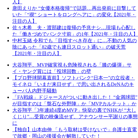
人】
唐田えりか “女優本格復帰”で話題…再出発前に目撃して
いた「“禊” ショートをロングヘアに」の変化【2021年・
注目の人】
佐々木希 夫・渡部建は復帰の予兆ナシ…現場も心配し
た「働きづめでパンク寸前」の1年【2021年・注目の人】
中村玉緒 令和でも「目指すべき存在」に…不動の人気の
陰にあった「82歳でも連日スロット通い」の破天荒
【2021年・注目の人】
大谷翔平、MVP確実視も危険視される「膝の爆弾」サ
イ・ヤング賞には「投球回数」の壁
【プロ野球開幕直前】ソフトバンク“日本一”の立役者・
モイネロ「いまだ来日せず」で思い出されるDeNAのキ
ューバ人内野手騒動
「FA戦線」ドジャースがついに動き出した！ “金満球団”
が目指すのは「盤石な外野陣」か「MVPカルテット」か
大谷翔平「3年連続4度めMVP」快挙の裏でNHKが “大し
くじり”…受賞の映像流せず、アナウンサー平謝りの事態
に
【独自】山本由伸 「もう取材は受けないで」弁護士直電
で故郷・岡山の後援会が解散していた！