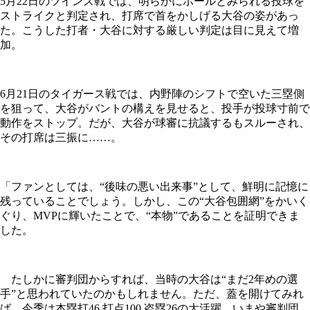
5月22日のツインズ戦では、明らかにボールとみられる投球を
ストライクと判定され、打席で首をかしげる大谷の姿があっ
た。こうした打者・大谷に対する厳しい判定は目に見えて増
加。
6月21日のタイガース戦では、内野陣のシフトで空いた三塁側
を狙って、大谷がバントの構えを見せると、投手が投球寸前で
動作をストップ。だが、大谷が球審に抗議するもスルーされ、
その打席は三振に……。
「ファンとしては、“後味の悪い出来事”として、鮮明に記憶に
残っていることでしょう。しかし、この“大谷包囲網”をかいく
ぐり、MVPに輝いたことで、“本物”であることを証明できま
した。
たしかに審判団からすれば、当時の大谷は“まだ2年めの選
手”と思われていたのかもしれません。ただ、蓋を開けてみれ
ば、今季は本塁打46 打点100 盗塁26の大活躍。いまや審判団