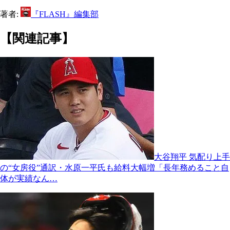
著者:
『FLASH』編集部
【関連記事】
大谷翔平 気配り上手
の“女房役”通訳・水原一平氏も給料大幅増「長年務めること自
体が実績なん…