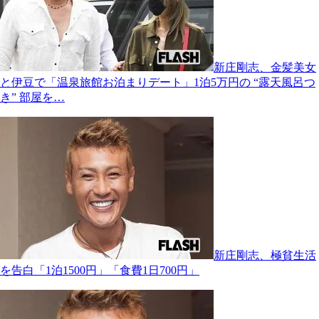
新庄剛志、金髪美女
と伊豆で「温泉旅館お泊まりデート」1泊5万円の “露天風呂つ
き” 部屋を…
新庄剛志、極貧生活
を告白「1泊1500円」「食費1日700円」