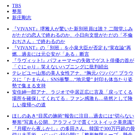
TBS
整形
新庄剛志
『VIVANT』堺雅人が驚いた新別班員は誰？ 二階堂ふみ
がただの恋人で終わるのか、小日向文世がただの「不倫
おぢさん」で終わるのか
『VIVANT』の「別班」を小泉大臣が否定も“実在論”再
燃…過去には元公安が「ある」断言
『ラヴィット!』パフォーマーの失敗でゲスト俳優の首が
「ぐにゃり」笑えないハプニングに批判続出
テレビユー山形の美人女性アナ、“胸元パツパツ” ブラウ
スに「たまらん」SNS衝撃…“地元愛” 封印も体当たり姿
勢で集まる支持
安住紳一郎アナ、ラジオで中居正広に言及「戻ってくる
場所を確保してくれてる」ファン感激も…依然として険
しい復帰への道
ほしのあき“目尻の施術”報告に注目…過去には“切らない
整形”写真も公開、アラフィフで貫く“ストイック美意識”
『月曜から夜ふかし』の多田さん、韓国で300万円超の骨
切り大手術…パンパン顔公開に「整形無限ループ」懸念