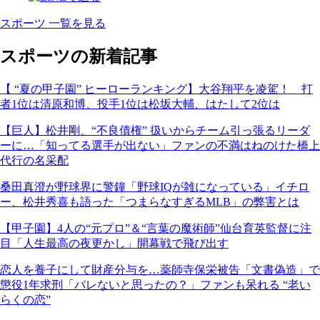
スポーツ 一覧を見る
スポーツの新着記事
【 “夏の甲子園” ヒーローランキング】大谷翔平を凌駕！ 打
者1位は清原和博、投手1位は松坂大輔、はたして2位は
【巨人】松井剛、“不良債権” 扱いからチーム引っ張るリーダ
ーに…「知ってる選手が出ない」ファンの不満はねのけた橋上
代行の名采配
桑田真澄が野球界に警鐘「野球IQが雑になっている」イチロ
ー、松井秀喜も語った「つまらなすぎるMLB」の弊害とは
【甲子園】4人の“元プロ”＆“言葉の魔術師”仙台育英監督に注
目「人生最高の夜更かし」開幕戦で飛び出す
恋人を養子にして財産分与を…薬師寺保栄被告「文書偽造」で
懲役1年求刑「バレないと思ったの？」ファンも呆れる “老い
らくの恋”