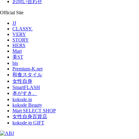
お問い合わせ
Official Site
JJ
CLASSY.
VERY
STORY
HERS
Mart
美ST
bis
Premium-K.net
和食スタイル
女性自身
SmartFLASH
本がすき。
kokode.jp
kokode Beauty
Mart SELECT SHOP
女性自身百貨店
kokode.jp GIFT