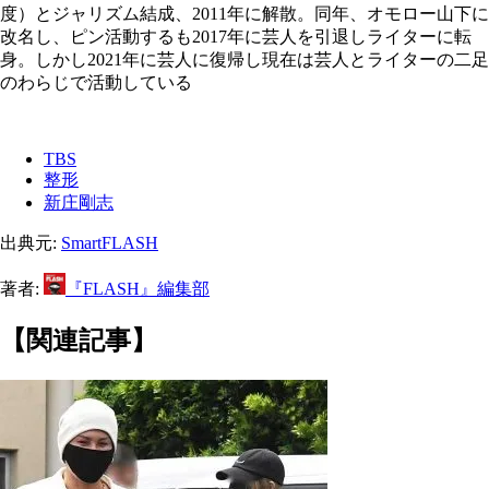
度）とジャリズム結成、2011年に解散。同年、オモロー山下に
改名し、ピン活動するも2017年に芸人を引退しライターに転
身。しかし2021年に芸人に復帰し現在は芸人とライターの二足
のわらじで活動している
TBS
整形
新庄剛志
出典元:
SmartFLASH
著者:
『FLASH』編集部
【関連記事】