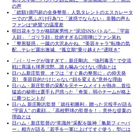
の声
「総額1億円超の全身整形」人気タレントのエスカレータ
ーでの“悪ふざけ行為”に「迷惑でならない」非難の声も
ファンは“絶賛”の温度差
明日花キララが格闘家男性と“泥沼SNSバトル”…「宇宙
人顔」「ゴリラ顔」壮絶すぎる口喧嘩にファン呆れ
「整形疑惑」一蹴の大沢あかね、“美容キャラ”転換の気
配…テレビ露出激減、“孤立期”乗り越えた“遅咲き”
「パ・リーグが強すぎて」新庄剛志、“強烈毒舌” で交流
戦に異議も球界沈黙…誰も噛みつけない理由とは
日ハム新庄監督、オフは「すぐ鼻の整形に」の仰天発
言! 美容目的だけじゃない“顔を変える”意外な理由
日ハム・新庄監督の采配を元チームメイトが熱弁…首位
猛追の秘密は選手も戸惑った「奇策」弱小チームが格上
に勝つヒントが
日ハム 新庄剛志監督「就任初勝利」贈った元投手が語る
“宇宙人” の素顔…「高校野球の監督を！」意外な提案の
理由とは
日ハム・新庄監督の“常識外”采配を阪神「亀新フィーバ
ー」相方が語る「若手を一軍に上げてすぐ使う」型には