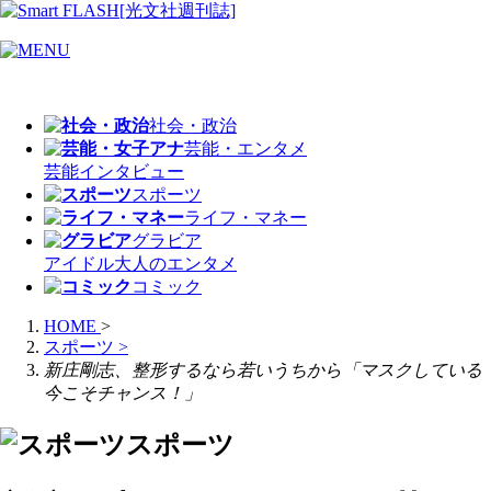
社会・政治
芸能・エンタメ
芸能
インタビュー
スポーツ
ライフ・マネー
グラビア
アイドル
大人のエンタメ
コミック
HOME
>
スポーツ
>
新庄剛志、整形するなら若いうちから「マスクしている
今こそチャンス！」
スポーツ