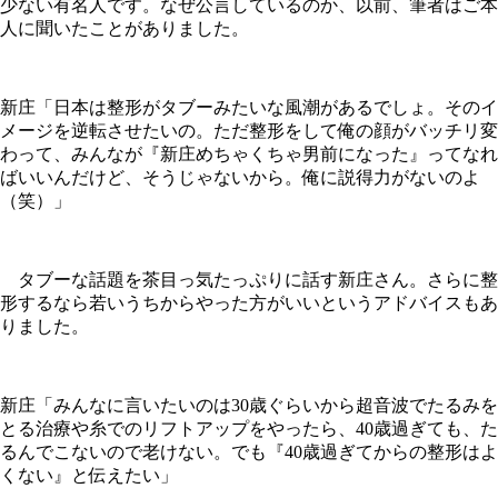
少ない有名人です。なぜ公言しているのか、以前、筆者はご本
人に聞いたことがありました。
新庄「日本は整形がタブーみたいな風潮があるでしょ。そのイ
メージを逆転させたいの。ただ整形をして俺の顔がバッチリ変
わって、みんなが『新庄めちゃくちゃ男前になった』ってなれ
ばいいんだけど、そうじゃないから。俺に説得力がないのよ
（笑）」
タブーな話題を茶目っ気たっぷりに話す新庄さん。さらに整
形するなら若いうちからやった方がいいというアドバイスもあ
りました。
新庄「みんなに言いたいのは30歳ぐらいから超音波でたるみを
とる治療や糸でのリフトアップをやったら、40歳過ぎても、た
るんでこないので老けない。でも『40歳過ぎてからの整形はよ
くない』と伝えたい」