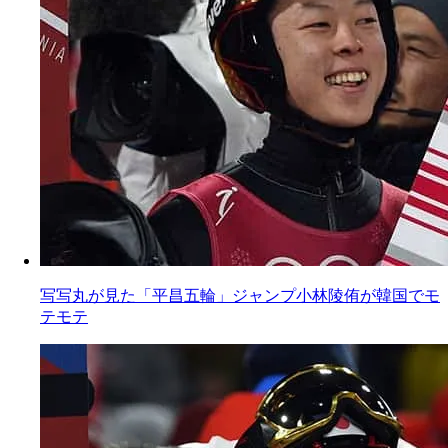
写写丸が見た「平昌五輪」ジャンプ小林陵侑が韓国でモ
テモテ