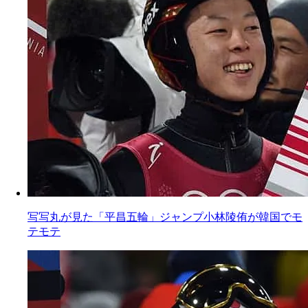
写写丸が見た「平昌五輪」ジャンプ小林陵侑が韓国でモ
テモテ