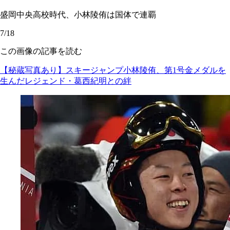
盛岡中央高校時代、小林陵侑は国体で連覇
7/18
この画像の記事を読む
【秘蔵写真あり】スキージャンプ小林陵侑、第1号金メダルを
生んだレジェンド・葛西紀明との絆