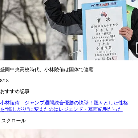
盛岡中央高校時代、小林陵侑は国体で連覇
8/18
おすすめ記事
小林陵侑 ジャンプ週間総合優勝の快挙！飄々とした性格
を“悔しがり”に変えたのはレジェンド・葛西紀明だった
スクロール