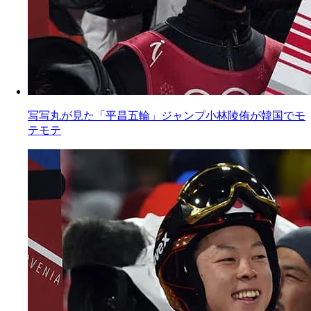
写写丸が見た「平昌五輪」ジャンプ小林陵侑が韓国でモ
テモテ