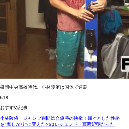
盛岡中央高校時代、小林陵侑は国体で連覇
6/18
おすすめ記事
小林陵侑 ジャンプ週間総合優勝の快挙！飄々とした性格
を“悔しがり”に変えたのはレジェンド・葛西紀明だった