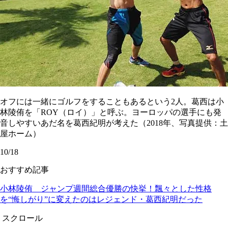
オフには一緒にゴルフをすることもあるという2人。葛西は小
林陵侑を「ROY（ロイ）」と呼ぶ。ヨーロッパの選手にも発
音しやすいあだ名を葛西紀明が考えた（2018年、写真提供：土
屋ホーム）
10/18
おすすめ記事
小林陵侑 ジャンプ週間総合優勝の快挙！飄々とした性格
を“悔しがり”に変えたのはレジェンド・葛西紀明だった
スクロール