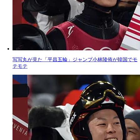
写写丸が見た「平昌五輪」ジャンプ小林陵侑が韓国でモ
テモテ