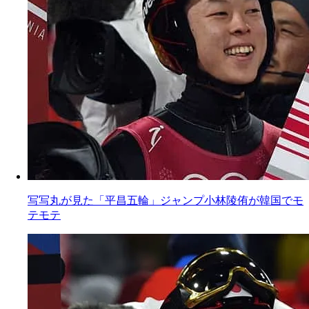
写写丸が見た「平昌五輪」ジャンプ小林陵侑が韓国でモ
テモテ