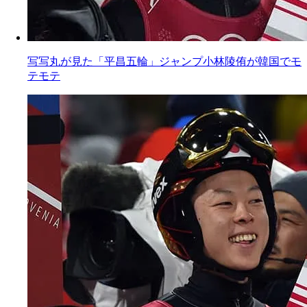
写写丸が見た「平昌五輪」ジャンプ小林陵侑が韓国でモ
テモテ