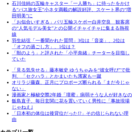
石川佳純の五輪キャスター「一人勝ち」に待ったをかけ
る“バス旅女王”小ネタ満載の解説好評、スケート界の“増
田明美”に
「お似合いすぎる」パリ五輪スケボー白井空良 観客席
の“人気モデル美女”との公開イチャイチャに集まる熱視
線
羽生結弦「一番聞かれた質問」3位は「音楽」、2位は
「オフの過ごし方」、1位は？
「獣のよう」と評された「小平奈緒」チーターを目指し
ていた
「見る気失せる」藤本敏史 ゆうちゃみを“彼女呼び”で批
判、「セクハラ」とかまいたち濱家も一蹴
オリラジ藤森、正月にプロポーズ断られる「まだ今じゃ
ない」
漫画家と極秘交際2年婚「壇蜜」病弱そうな人が好きなの
飯島直子、毎日玄関に花を置いていく男性に「事故現場
じゃねえ｣
「日本初の体位は後背位だった!?」その信じられない理
由