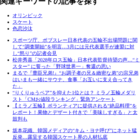
関連キーワードの記事を探す
オリンピック
スケート
色恋沙汰
スポーツ庁、ボブスレー日本代表の五輪不出場問題に関
して“調査開始”を明言…3月には元代表選手が連盟に対
し“怒り”の記者会見
松井秀喜「2028年ロス五輪」日本代表監督待望の声…“ミ
スター” に誓った「野球世界一」奪還の思い
まるで『豊臣兄弟!』“お調子者の兄＆緻密な弟”の宗兄弟
はいまも一緒にサウナ、食事「お互いに支え合ってき
た」
“りくりゅうペア”を抑えた1位とは？ ミラノ五輪メダリ
スト「CMお値段ランキング」緊急アンケート
【ミラノ五輪】ボランティアに提供される“絶品料理”を
レポート！果物とデザート付きで「美味しすぎる」と太
鼓判も
坂本花織、韓国メディアの“キム・ヨナ呼び”にネット猛
反発…露呈する韓国スケート界の人材払底