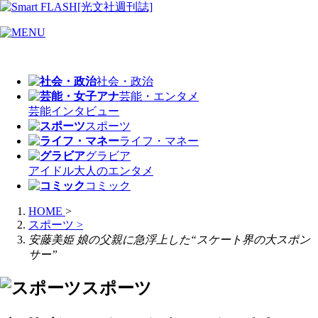
社会・政治
芸能・エンタメ
芸能
インタビュー
スポーツ
ライフ・マネー
グラビア
アイドル
大人のエンタメ
コミック
HOME
>
スポーツ
>
安藤美姫 娘の父親に急浮上した“スケート界の大スポン
サー”
スポーツ