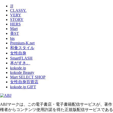
JJ
CLASSY.
VERY
STORY
HERS
Mart
美ST
bis
Premium-K.net
和食スタイル
女性自身
SmartFLASH
本がすき。
kokode.jp
kokode Beauty
Mart SELECT SHOP
女性自身百貨店
kokode.jp GIFT
ABJマークは、この電子書店・電子書籍配信サービスが、著作
権者からコンテンツ使用許諾を得た正規版配信サービスである