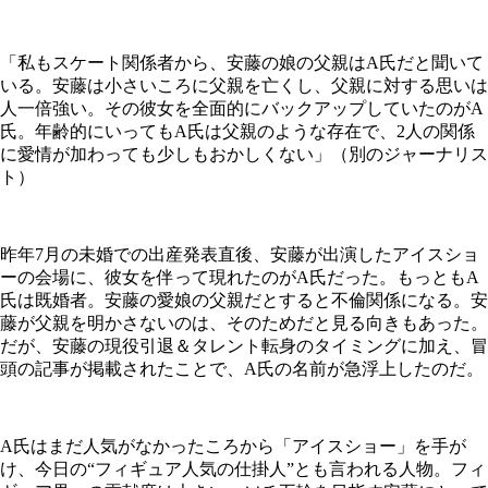
「私もスケート関係者から、安藤の娘の父親はA氏だと聞いて
いる。安藤は小さいころに父親を亡くし、父親に対する思いは
人一倍強い。その彼女を全面的にバックアップしていたのがA
氏。年齢的にいってもA氏は父親のような存在で、2人の関係
に愛情が加わっても少しもおかしくない」（別のジャーナリス
ト）
昨年7月の未婚での出産発表直後、安藤が出演したアイスショ
ーの会場に、彼女を伴って現れたのがA氏だった。もっともA
氏は既婚者。安藤の愛娘の父親だとすると不倫関係になる。安
藤が父親を明かさないのは、そのためだと見る向きもあった。
だが、安藤の現役引退＆タレント転身のタイミングに加え、冒
頭の記事が掲載されたことで、A氏の名前が急浮上したのだ。
A氏はまだ人気がなかったころから「アイスショー」を手が
け、今日の“フィギュア人気の仕掛人”とも言われる人物。フィ