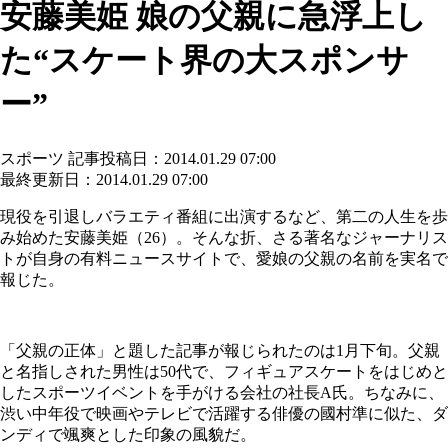
安藤美姫 娘の父親に急浮上し
た“スケート界の大スポンサ
ー”
スポーツ
記事投稿日：2014.01.29 07:00
最終更新日：2014.01.29 07:00
現役を引退しバラエティ番組に出演するなど、第二の人生を歩
み始めた安藤美姫（26）。そんな折、さる著名なジャーナリス
トが自身の有料ニュースサイトで、愛娘の父親の名前を実名で
報じた。
「父親の正体」と題した記事が報じられたのは1月下旬。父親
と名指しされた男性は50代で、フィギュアスケートをはじめと
したスポーツイベントを手がける会社の社長A氏。ちなみに、
渋い中年役で映画やテレビで活躍する俳優の國村準に似た、ダ
ンディで颯爽とした印象の風貌だ。