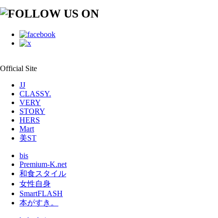
Official Site
JJ
CLASSY.
VERY
STORY
HERS
Mart
美ST
bis
Premium-K.net
和食スタイル
女性自身
SmartFLASH
本がすき。