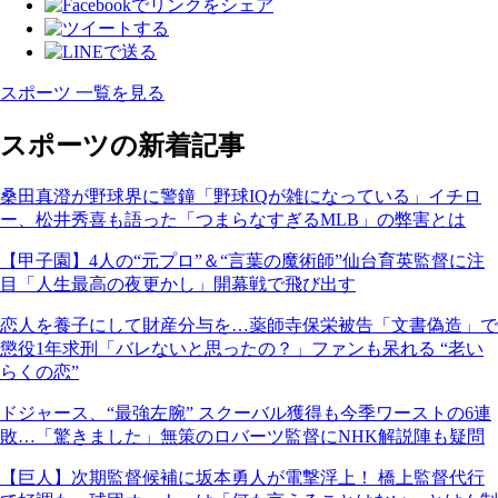
スポーツ 一覧を見る
スポーツの新着記事
桑田真澄が野球界に警鐘「野球IQが雑になっている」イチロ
ー、松井秀喜も語った「つまらなすぎるMLB」の弊害とは
【甲子園】4人の“元プロ”＆“言葉の魔術師”仙台育英監督に注
目「人生最高の夜更かし」開幕戦で飛び出す
恋人を養子にして財産分与を…薬師寺保栄被告「文書偽造」で
懲役1年求刑「バレないと思ったの？」ファンも呆れる “老い
らくの恋”
ドジャース、“最強左腕” スクーバル獲得も今季ワーストの6連
敗…「驚きました」無策のロバーツ監督にNHK解説陣も疑問
【巨人】次期監督候補に坂本勇人が電撃浮上！ 橋上監督代行