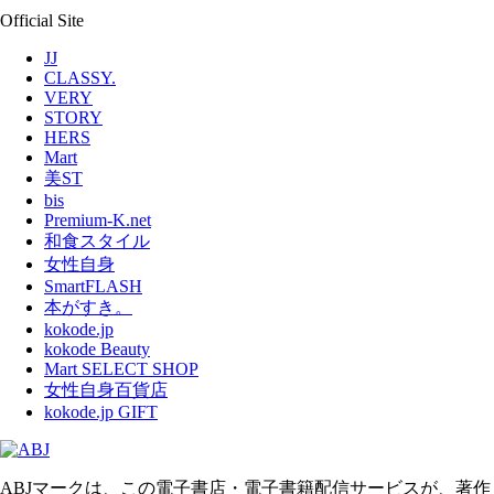
Official Site
JJ
CLASSY.
VERY
STORY
HERS
Mart
美ST
bis
Premium-K.net
和食スタイル
女性自身
SmartFLASH
本がすき。
kokode.jp
kokode Beauty
Mart SELECT SHOP
女性自身百貨店
kokode.jp GIFT
ABJマークは、この電子書店・電子書籍配信サービスが、著作