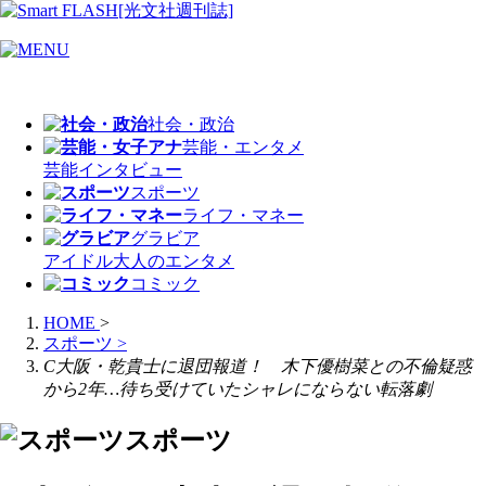
社会・政治
芸能・エンタメ
芸能
インタビュー
スポーツ
ライフ・マネー
グラビア
アイドル
大人のエンタメ
コミック
HOME
>
スポーツ
>
C大阪・乾貴士に退団報道！ 木下優樹菜との不倫疑惑
から2年…待ち受けていたシャレにならない転落劇
スポーツ