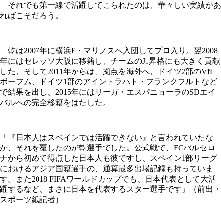
それでも第一線で活躍してこられたのは、華々しい実績があ
ればこそだろう。
乾は2007年に横浜F・マリノスへ入団してプロ入り。翌2008
年にはセレッソ大阪に移籍し、チームのJ1昇格にも大きく貢献
した。そして2011年からは、拠点を海外へ。ドイツ2部のVfL
ボーフム、ドイツ1部のアイントラハト・フランクフルトなど
で結果を出し、2015年にはリーガ・エスパニョーラのSDエイ
バルへの完全移籍をはたした。
「『日本人はスペインでは活躍できない』と言われていたな
か、それを覆したのが乾選手でした。公式戦で、FCバルセロ
ナから初めて得点した日本人も彼ですし、スペイン1部リーグ
におけるアジア国籍選手の、通算最多出場記録も持っていま
す。また2018 FIFAワールドカップでも、日本代表として大活
躍するなど、まさに日本を代表するスター選手です」（前出・
スポーツ紙記者）