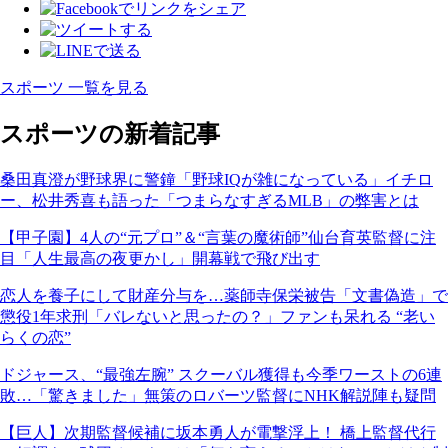
スポーツ 一覧を見る
スポーツの新着記事
桑田真澄が野球界に警鐘「野球IQが雑になっている」イチロ
ー、松井秀喜も語った「つまらなすぎるMLB」の弊害とは
【甲子園】4人の“元プロ”＆“言葉の魔術師”仙台育英監督に注
目「人生最高の夜更かし」開幕戦で飛び出す
恋人を養子にして財産分与を…薬師寺保栄被告「文書偽造」で
懲役1年求刑「バレないと思ったの？」ファンも呆れる “老い
らくの恋”
ドジャース、“最強左腕” スクーバル獲得も今季ワーストの6連
敗…「驚きました」無策のロバーツ監督にNHK解説陣も疑問
【巨人】次期監督候補に坂本勇人が電撃浮上！ 橋上監督代行