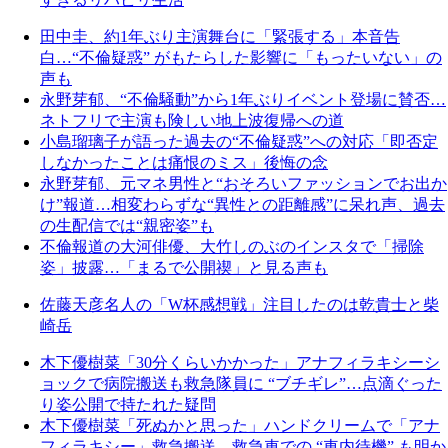
田中圭、約1年ぶり主演舞台に「緊張する」本音告
白…“不倫疑惑” がもたらした影響に「もったいない」の
声も
永野芽郁、“不倫騒動”から1年ぶりイベント登場に賛否…
ネトフリで主演も険しい地上波復帰への道
小島瑠璃子が語った過去の“不倫疑惑”への対応「即否定
しなかったことは痛恨のミス」後悔の念
永野芽郁、元マネ男性と“おそろいファッションでお出か
け”報道…相変わらずな“異性との距離感”に呆れ声、過去
の生配信では“親密姿”も
不倫報道の大河俳優、大竹しのぶのインスタで「掃除
姿」披露…「まるで公開禊」と見る声も
佐藤天彦名人の「W杯感想戦」注目したのは乾貴士と柴
崎岳
木下優樹菜「30分くらいかかった」アナフィラキシーシ
ョックで病院搬送も救急隊員に “ブチギレ”…点滴ぐった
り姿公開で持たれた疑問
木下優樹菜「死ぬかと思った」ハンドクリームで「アナ
フィラキシー」救急搬送…救急車での “車内待機” も明か