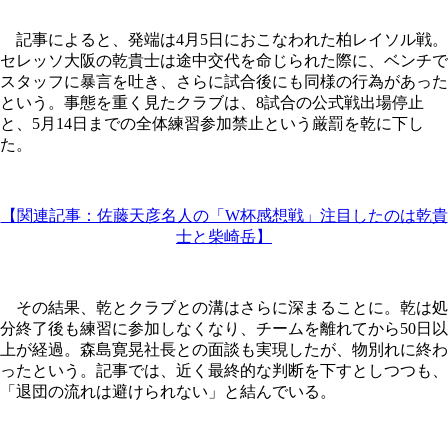
記事によると、発端は4月5日におこなわれた柏レイソル戦。
セレッソ大阪の乾貴士は途中交代を命じられた際に、ベンチで
スタッフに暴言を吐き、さらに試合後にも同様の行為があった
という。事態を重く見たクラブは、8試合の公式戦出場停止
と、5月14日までの全体練習参加禁止という厳罰を乾に下し
た。
【関連記事：佐藤天彦名人の「W杯感想戦」注目したのは乾貴
士と柴崎岳】
その結果、乾とクラブとの溝はさらに深まることに。乾は処
分終了後も練習に参加しなくなり、チームを離れてから50日以
上が経過。森島寛晃社長との面談も実現したが、物別れに終わ
ったという。記事では、近く最終的な判断を下すとしつつも、
「退団の流れは避けられない」と結んでいる。