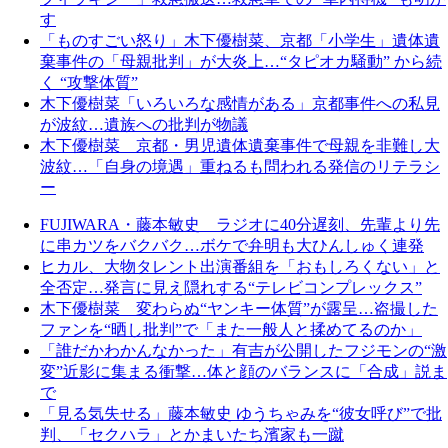
す
「ものすごい怒り」木下優樹菜、京都「小学生」遺体遺
棄事件の「母親批判」が大炎上…“タピオカ騒動” から続
く “攻撃体質”
木下優樹菜「いろいろな感情がある」京都事件への私見
が波紋…遺族への批判が物議
木下優樹菜 京都・男児遺体遺棄事件で母親を非難し大
波紋…「自身の境遇」重ねるも問われる発信のリテラシ
ー
FUJIWARA・藤本敏史 ラジオに40分遅刻、先輩より先
に串カツをバクバク…ボケで弁明も大ひんしゅく連発
ヒカル、大物タレント出演番組を「おもしろくない」と
全否定…発言に見え隠れする“テレビコンプレックス”
木下優樹菜 変わらぬ“ヤンキー体質”が露呈…盗撮した
ファンを“晒し批判”で「また一般人と揉めてるのか」
「誰だかわかんなかった」有吉が公開したフジモンの“激
変”近影に集まる衝撃…体と顔のバランスに「合成」説ま
で
「見る気失せる」藤本敏史 ゆうちゃみを“彼女呼び”で批
判、「セクハラ」とかまいたち濱家も一蹴