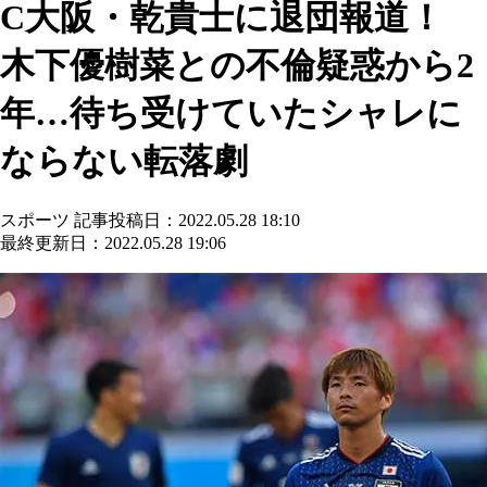
C大阪・乾貴士に退団報道！
木下優樹菜との不倫疑惑から2
年…待ち受けていたシャレに
ならない転落劇
スポーツ
記事投稿日：2022.05.28 18:10
最終更新日：2022.05.28 19:06