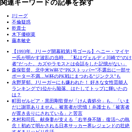
関連キーワードの記事を探す
Jリーグ
不倫疑惑
乾貴士
木下優樹菜
藤本敏史
【1993年、Jリーグ開幕戦第1号ゴール】ヘニー・マイヤ
ー氏が明かす波乱の当時、「私はヴェルディ川崎で“のけ
者”だった。カズやラモスとは会話をした記憶がない」
森保監督、北中米W杯で“PKストッパー”不選出に一部サ
ポーター不満…W杯のPK戦にまつわる“ジンクス”も
永野芽郁、Jリーガーにも嫌われた！ 好きな女性芸能人
ランキングで1位から陥落、はたしてトップに輝いたの
は？
町田ゼルビア・黒田剛監督が「けん責処分」も、「いま
だに謝罪ありません」被害者が悲憤！弁護士も「被害者
が置き去りにされている」と苦言
木村和司氏、献身妻が支える「右半身不随」復活への執
念！初めて明かされる日本サッカー界レジェンドの壮絶
すぎるリハビリ生活