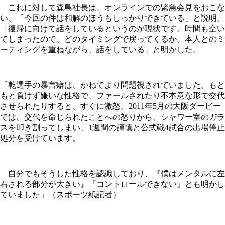
これに対して森島社長は、オンラインでの緊急会見をおこな
い、「今回の件は和解のほうもしっかりできている」と説明。
「復帰に向けて話をしているというのが現状です。時間も空い
てしまったので、どのタイミングで戻ってくるか。本人とのミ
ーティングを重ねながら、話をしている」と明かした。
「乾選手の暴言癖は、かねてより問題視されていました。もと
もと負けず嫌いな性格で、ファールされたり不本意な形で交代
させられたりすると、すぐに激怒。2011年5月の大阪ダービー
では、交代を命じられたことへの怒りから、シャワー室のガラ
スを叩き割ってしまい、1週間の謹慎と公式戦4試合の出場停止
処分を受けています。
自分でもそうした性格を認識しており、『僕はメンタルに左
右される部分が大きい』『コントロールできない』とも明かし
ていました」（スポーツ紙記者）