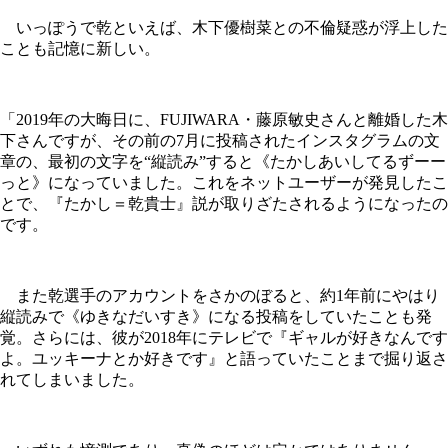
いっぽうで乾といえば、木下優樹菜との不倫疑惑が浮上した
ことも記憶に新しい。
「2019年の大晦日に、FUJIWARA・藤原敏史さんと離婚した木
下さんですが、その前の7月に投稿されたインスタグラムの文
章の、最初の文字を“縦読み”すると《たかしあいしてるずーー
っと》になっていました。これをネットユーザーが発見したこ
とで、『たかし＝乾貴士』説が取りざたされるようになったの
です。
また乾選手のアカウントをさかのぼると、約1年前にやはり
縦読みで《ゆきなだいすき》になる投稿をしていたことも発
覚。さらには、彼が2018年にテレビで『ギャルが好きなんです
よ。ユッキーナとか好きです』と語っていたことまで掘り返さ
れてしまいました。