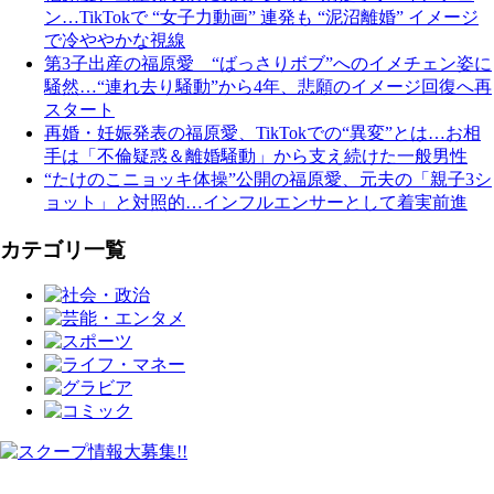
ン…TikTokで “女子力動画” 連発も “泥沼離婚” イメージ
で冷ややかな視線
第3子出産の福原愛 “ばっさりボブ”へのイメチェン姿に
騒然…“連れ去り騒動”から4年、悲願のイメージ回復へ再
スタート
再婚・妊娠発表の福原愛、TikTokでの“異変”とは…お相
手は「不倫疑惑＆離婚騒動」から支え続けた一般男性
“たけのこニョッキ体操”公開の福原愛、元夫の「親子3シ
ョット」と対照的…インフルエンサーとして着実前進
カテゴリ一覧