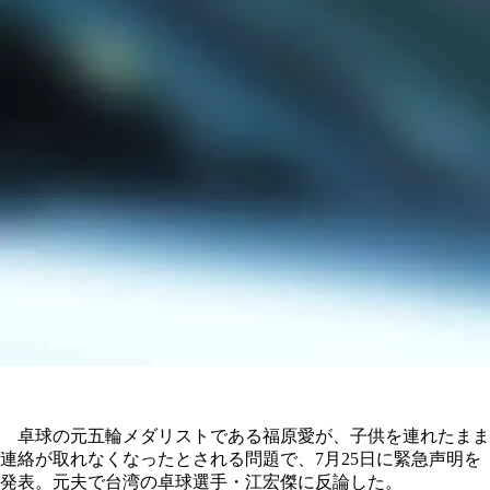
卓球の元五輪メダリストである福原愛が、子供を連れたまま
連絡が取れなくなったとされる問題で、7月25日に緊急声明を
発表。元夫で台湾の卓球選手・江宏傑に反論した。