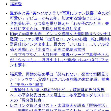
福原愛
重盛さと美 “美ヘソがチラリ”写真にファン歓喜「今のが
可愛い」デビューから20年、加速する垢抜けビジュ
音無美紀子、うつ病を乗り越えた「わが子のひと言」夫
と娘に支えられ、平穏な日常を取り戻す
King Gnu常田大希 インスタ投稿を大量削除＆“バッサリ
激変”にファン騒然「出演ゼロ」からの心機一転に期待も
野呂佳代インスタ史上、最大の「いいね！」…リアル投
稿と連動した『水ダウ』企画に視聴者驚愕
「ラブラブやん」大谷翔平 優勝パレードで真美子さん
が「ツッコミ」…ほほえましい“新婚いちゃつき”にファ
ンも夢中
福原愛、再婚の決め手は「怒られない」発言で垣間見え
た “トラウマ”…父親とはスパルタ指導の末に絶縁、前夫
も “モラハラ” 報道
「五輪はもう“遠い存在”だけど…」荻原健司氏は政界
へ、小平奈緒氏はカフェ店主に…冬季五輪メダリスト11
人の「異分野転身」
レスリング銀メダリスト・太田章氏が語る「闘病生活」
…「無理やり医者に連れて行ってくれた」インタビュー