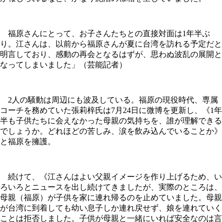
福原さんにとって、お子さんたちとの直接対面は1年半ぶ
り。江さんは、以前から福原さんが夏に台湾を訪れる予定だと
明言しており、感動の再会となるはずが、思わぬ波乱の展開と
なってしまいました」（芸能記者）
2人の騒動は周辺にも波及している。福原の現役時代、専属
コーチを務めていた張莉梓氏は7月24日に微博を更新し、《1年
半も子供たちに会えなかった母親の気持ちを、誰が理解できる
でしょうか。どれほどの苦しみ、涙を飲み込んでいることか》
と福原を擁護。
続けて、《江さんはよい父親イメージを作り上げるため、い
ろいろとニュースを出し続けてきましたが、実際のところは、
母親（福原）が子供を家に連れ帰るのを止めていました。母親
が台湾に到着しても幼い息子しか連れ戻せず、娘を連れていく
ことは拒否しました。子供が母親と一緒にいれば安全なのは言