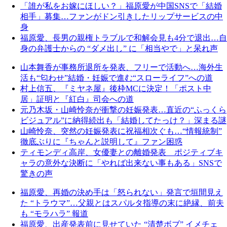
「誰が私をお嫁にほしい？」福原愛が中国SNSで「結婚
相手」募集…ファンがドン引きしたリップサービスの中
身
福原愛、長男の親権トラブルで和解会見も4分で退出…自
身の弁護士からの “ダメ出し” に「相当やで」と呆れ声
山本舞香が事務所退所を発表、フリーで活動へ…海外生
活も“匂わせ”結婚・妊娠で進む“スローライフ”への道
村上信五、『ミヤネ屋』後枠MCに決定！「ポスト中
居」証明と『紅白』司会への道
元乃木坂・山崎怜奈が衝撃の妊娠発表…直近の“ふっくら
ビジュアル”に納得続出も「結婚してたっけ？」深まる謎
山崎怜奈、突然の妊娠発表に祝福相次ぐも…“情報統制”
徹底ぶりに『ちゃんと説明して』ファン困惑
ティモンディ高岸、女優妻との離婚発表 ポジティブキ
ャラの意外な決断に「やれば出来ない事もある」SNSで
驚きの声
福原愛、再婚の決め手は「怒られない」発言で垣間見え
た “トラウマ”…父親とはスパルタ指導の末に絶縁、前夫
も “モラハラ” 報道
福原愛、出産発表前に見せていた “清楚ボブ” イメチェ