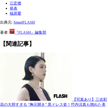
江宏傑
発表
福原愛
出典元:
SmartFLASH
著者:
『FLASH』編集部
【関連記事】
【写真あり】三吉彩
花の大胆すぎる “胸元開き” 黒ドレス姿！竹内涼真も惚れた美