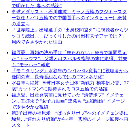
で明かした“妻への感謝”
卓球メダリスト・石川佳純、ミラノ五輪のフジキャスタ
ー就任！パリ五輪での中国選手へのインタビューは絶賛
の過去も
『世界陸上』出場選手の “出身校間違え” に視聴者からツ
ッコミ続出…「びっくりしたのは田村真子アナでは？」
局内でささやかれた理由
福原愛、再婚の決め手は「怒られない」発言で垣間見え
た “トラウマ”…父親とはスパルタ指導の末に絶縁、前夫
も “モラハラ” 報道
『モニタリング』水谷隼の “バレバレ変装” に視聴者から
疑問の声…長寿番組ならではの “マンネリ化”
水谷隼も絶賛! 卓球日本女子団体“新戦力”橋本帆乃香、27
歳“カットマン”に期待されるロス五輪での活躍
福原愛、出産発表前に見せていた “清楚ボブ” イメチェ
ン…TikTokで “女子力動画” 連発も “泥沼離婚” イメージ
で冷ややかな視線
第3子出産の福原愛 “ばっさりボブ”へのイメチェン姿に
騒然…“連れ去り騒動”から4年、悲願のイメージ回復へ再
スタート