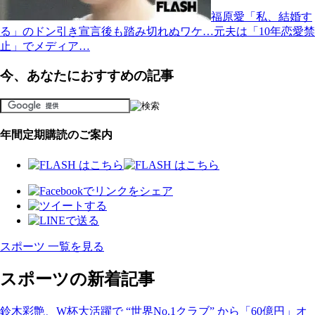
福原愛「私、結婚す
る」のドン引き宣言後も踏み切れぬワケ…元夫は「10年恋愛禁
止」でメディア…
今、あなたにおすすめの記事
年間定期購読のご案内
スポーツ 一覧を見る
スポーツの新着記事
鈴木彩艶、W杯大活躍で “世界No.1クラブ” から「60億円」オ