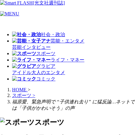
社会・政治
芸能・エンタメ
芸能
インタビュー
スポーツ
ライフ・マネー
グラビア
アイドル
大人のエンタメ
コミック
HOME
>
スポーツ
>
福原愛、緊急声明で “子供連れ去り” に猛反論…ネットで
は「子供がかわいそう」の声
スポーツ