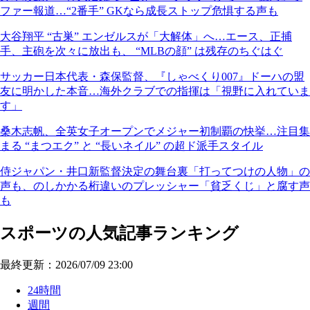
ファー報道…“2番手” GKなら成長ストップ危惧する声も
大谷翔平 “古巣” エンゼルスが「大解体」へ…エース、正捕
手、主砲を次々に放出も、 “MLBの顔” は残存のちぐはぐ
サッカー日本代表・森保監督、『しゃべくり007』ドーハの盟
友に明かした本音…海外クラブでの指揮は「視野に入れていま
す」
桑木志帆、全英女子オープンでメジャー初制覇の快挙…注目集
まる “まつエク” と “長いネイル” の超ド派手スタイル
侍ジャパン・井口新監督決定の舞台裏「打ってつけの人物」の
声も、のしかかる桁違いのプレッシャー「貧乏くじ」と腐す声
も
スポーツの人気記事ランキング
最終更新：2026/07/09 23:00
24時間
週間