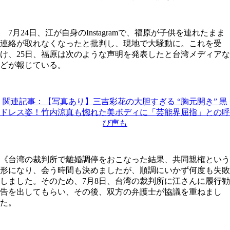
7月24日、江が自身のInstagramで、福原が子供を連れたまま
連絡が取れなくなったと批判し、現地で大騒動に。これを受
け、25日、福原は次のような声明を発表したと台湾メディアな
どが報じている。
関連記事：【写真あり】三吉彩花の大胆すぎる “胸元開き” 黒
ドレス姿！竹内涼真も惚れた美ボディに「芸能界屈指」との呼
び声も
《台湾の裁判所で離婚調停をおこなった結果、共同親権という
形になり、会う時間も決めましたが、順調にいかず何度も失敗
しました。そのため、7月8日、台湾の裁判所に江さんに履行勧
告を出してもらい、その後、双方の弁護士が協議を重ねまし
た。