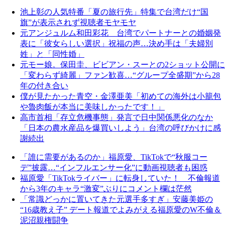
池上彰の人気特番「夏の旅行先」特集で台湾だけ“国
旗”が表示されず視聴者モヤモヤ
元アンジュルム和田彩花 台湾でパートナーとの婚姻発
表に「彼女らしい選択」祝福の声…決め手は「夫婦別
姓」と「同性婚」
元モー娘。保田圭、ビビアン・スーとの2ショット公開に
「変わらず綺麗」ファン歓喜…“グループ全盛期”から28
年の付き合い
僕が見たかった青空・金澤亜美「初めての海外は小籠包
や魯肉飯が本当に美味しかったです！」
高市首相「存立危機事態」発言で日中関係悪化のなか
「日本の農水産品を爆買いしよう」台湾の呼びかけに感
謝続出
「誰に需要があるのか」福原愛、TikTokで“秋服コー
デ”披露…“インフルエンサー化”に動画視聴者も困惑
福原愛「TikTokライバー」に転身していた！ 不倫報道
から3年のキャラ“激変”ぶりにコメント欄は茫然
「常識どっかに置いてきた元選手多すぎ」安藤美姫の
“16歳教え子” デート報道でよみがえる福原愛のW不倫＆
泥沼親権闘争