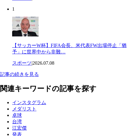
1
【サッカーW杯】FIFA会長、米代表FW出場停止「猶
予」に世界中から非難…
スポーツ
|
2026.07.08
記事の続きを見る
関連キーワードの記事を探す
インスタグラム
メダリスト
卓球
台湾
江宏傑
発表