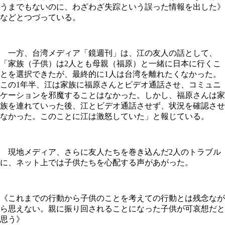
うまでもないのに、わざわざ失踪という誤った情報を出した》
などとつづっている。
一方、台湾メディア「鏡週刊」は、江の友人の話として、
「家族（子供）は2人とも母親（福原）と一緒に日本に行くこ
とを選択できたが、最終的に1人は台湾を離れたくなかった。
この1年半、江は家族に福原さんとビデオ通話させ、コミュニ
ケーションを邪魔することはなかった。しかし、福原さんは家
族を連れていった後、江とビデオ通話させず、状況を確認させ
なかった。このことに江は激怒していた」と報じている。
現地メディア、さらに友人たちを巻き込んだ2人のトラブル
に、ネット上では子供たちを心配する声があがった。
《これまでの行動から子供のことを考えての行動とは残念なが
ら思えない。親に振り回されることになった子供が可哀想だと
思う》