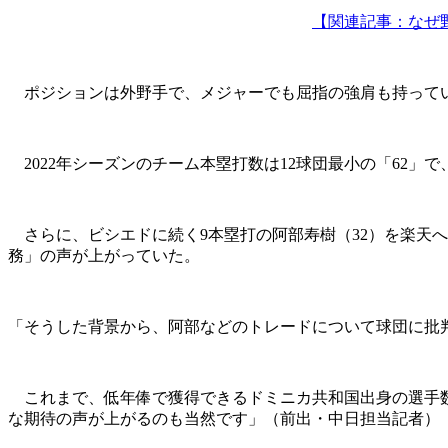
【関連記事：なぜ
ポジションは外野手で、メジャーでも屈指の強肩も持ってい
2022年シーズンのチーム本塁打数は12球団最小の「62」
さらに、ビシエドに続く9本塁打の阿部寿樹（32）を楽天へ
務」の声が上がっていた。
「そうした背景から、阿部などのトレードについて球団に批
これまで、低年俸で獲得できるドミニカ共和国出身の選手数
な期待の声が上がるのも当然です」（前出・中日担当記者）