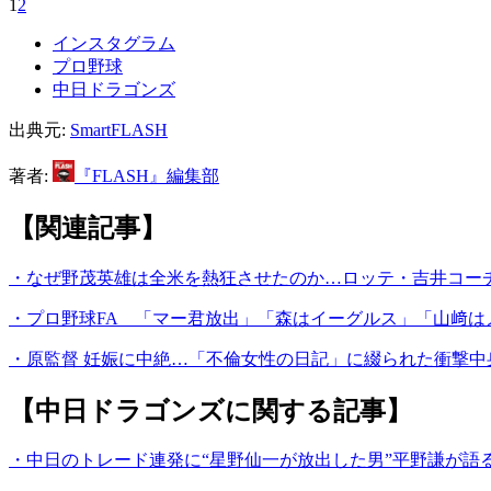
1
2
インスタグラム
プロ野球
中日ドラゴンズ
出典元:
SmartFLASH
著者:
『FLASH』編集部
【関連記事】
・なぜ野茂英雄は全米を熱狂させたのか…ロッテ・吉井コー
・プロ野球FA 「マー君放出」「森はイーグルス」「山﨑は
・原監督 妊娠に中絶…「不倫女性の日記」に綴られた衝撃中
【中日ドラゴンズに関する記事】
・中日のトレード連発に“星野仙一が放出した男”平野謙が語