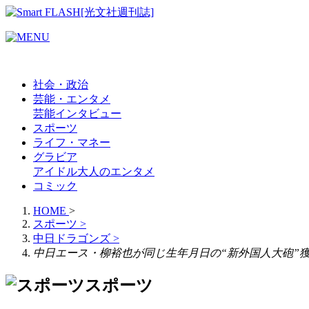
社会・政治
芸能・エンタメ
芸能
インタビュー
スポーツ
ライフ・マネー
グラビア
アイドル
大人のエンタメ
コミック
HOME
>
スポーツ
>
中日ドラゴンズ
>
中日エース・柳裕也が同じ生年月日の“新外国人大砲”
スポーツ