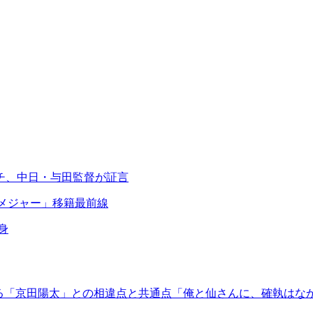
チ、中日・与田監督が証言
メジャー」移籍最前線
身
る「京田陽太」との相違点と共通点「俺と仙さんに、確執はな