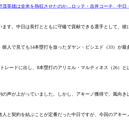
野茂英雄は全米を熱狂させたのか…ロッテ・吉井コーチ、中日
ます。中日は長打とともに守備で貢献できる選手として、彼
で、個人で見ても14本塁打を放ったダヤン・ビシエド（33）が最
トレードに出し、8本塁打のアリエル・マルティネス（26）
判の声が上がっていました。しかし、アキーノ獲得で、風向き
人と契約を結ぶことが定番だった中日ですが、今回のアキー