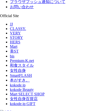
ブラウザプッシュ通知について
お問い合わせ
Official Site
JJ
CLASSY.
VERY
STORY
HERS
Mart
美ST
bis
Premium-K.net
和食スタイル
女性自身
SmartFLASH
本がすき。
kokode.jp
kokode Beauty
Mart SELECT SHOP
女性自身百貨店
kokode.jp GIFT