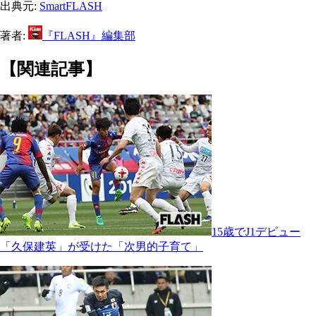
出典元:
SmartFLASH
著者:
『FLASH』編集部
【関連記事】
15歳でJ1デビュー
「久保建英」が受けた「次男的子育て」