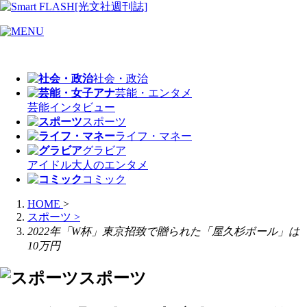
社会・政治
芸能・エンタメ
芸能
インタビュー
スポーツ
ライフ・マネー
グラビア
アイドル
大人のエンタメ
コミック
HOME
>
スポーツ
>
2022年「W杯」東京招致で贈られた「屋久杉ボール」は
10万円
スポーツ