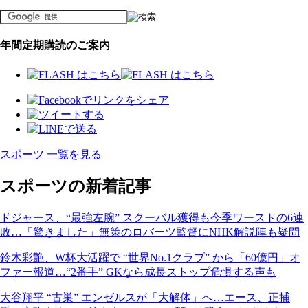
年間定期購読のご案内
スポーツ 一覧を見る
スポーツの新着記事
ドジャース、“最強左腕” スクーバル獲得も今季ワーストの6連
敗…「驚きました」無策のロバーツ監督にNHK解説陣も疑問
鈴木彩艶、W杯大活躍で “世界No.1クラブ” から「60億円」オ
ファー報道…“2番手” GKなら成長ストップ危惧する声も
大谷翔平 “古巣” エンゼルスが「大解体」へ…エース、正捕