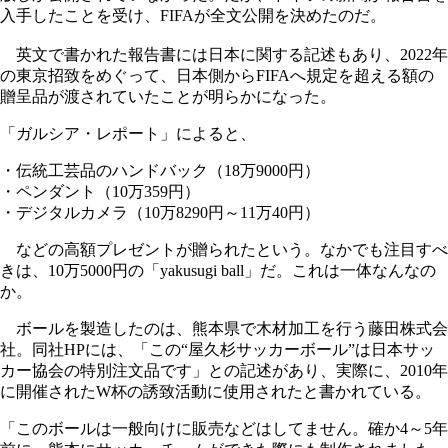
入手したことを受け、FIFAが全文公開を決めたのだ。
英文で書かれた報告書には日本に関する記述もあり、2022年
の東京招致をめぐって、日本側からFIFAへ規定を超える額の
贈呈品が渡されていたことが明らかになった。
「ガルシア・レポート」によると、
・伝統工芸品のハンドバック（18万9000円）
・ペンダント（10万359円）
・デジタルカメラ（10万8290円～11万40円）
などの高額プレゼントが贈られたという。なかでも注目すべ
きは、10万5000円の「yakusugi ball」だ。これは一体なんなの
か。
ボールを製造したのは、熊本県で木材加工を行う藤田株式会
社。同社HPには、「この“屋久杉サッカーボール”は日本サッ
カー協会の特別注文品です」との記述があり、実際に、2010年
に開催されたW杯の誘致活動に使用されたと書かれている。
「このボールは一般向けに販売などはしてません。確か4～5年