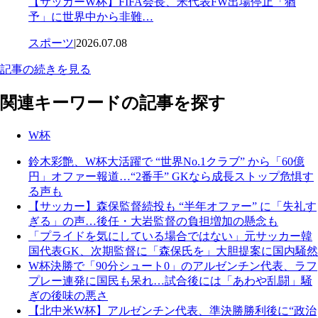
【サッカーW杯】FIFA会長、米代表FW出場停止「猶
予」に世界中から非難…
スポーツ
|
2026.07.08
記事の続きを見る
関連キーワードの記事を探す
W杯
鈴木彩艶、W杯大活躍で “世界No.1クラブ” から「60億
円」オファー報道…“2番手” GKなら成長ストップ危惧す
る声も
【サッカー】森保監督続投も “半年オファー” に「失礼す
ぎる」の声…後任・大岩監督の負担増加の懸念も
「プライドを気にしている場合ではない」元サッカー韓
国代表GK、次期監督に「森保氏を」大胆提案に国内騒然
W杯決勝で「90分シュート0」のアルゼンチン代表、ラフ
プレー連発に国民も呆れ…試合後には「あわや乱闘」騒
ぎの後味の悪さ
【北中米W杯】アルゼンチン代表、準決勝勝利後に“政治