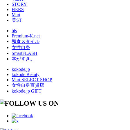
STORY
HERS
Mart
美ST
bis
Premium-K.net
和食スタイル
女性自身
SmartFLASH
本がすき。
kokode.jp
kokode Beauty
Mart SELECT SHOP
女性自身百貨店
kokode.jp GIFT