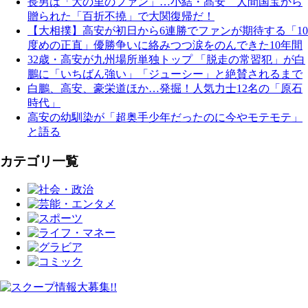
長男は「大の里のファン」…小結・髙安 人間国宝から
贈られた「百折不撓」で大関復帰だ！
【大相撲】高安が初日から6連勝でファンが期待する「10
度めの正直」優勝争いに絡みつつ涙をのんできた10年間
32歳・高安が九州場所単独トップ 「脱走の常習犯」が白
鵬に「いちばん強い」「ジューシー」と絶賛されるまで
白鵬、高安、豪栄道ほか…発掘！人気力士12名の「原石
時代」
高安の幼馴染が「超奥手少年だったのに今やモテモテ」
と語る
カテゴリ一覧