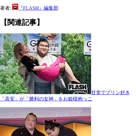
著者:
『FLASH』編集部
【関連記事】
甘党でプリン好き
「高安」が「勝利の女神」をお姫様抱っこ