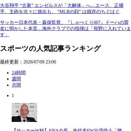
大谷翔平 “古巣” エンゼルスが「大解体」へ…エース、正捕
手、主砲を次々に放出も、 “MLBの顔” は残存のちぐはぐ
サッカー日本代表・森保監督、『しゃべくり007』ドーハの盟
友に明かした本音…海外クラブでの指揮は「視野に入れていま
す」
スポーツの人気記事ランキング
最終更新：2026/07/09 23:00
24時間
週間
月間
1
【サッカーW杯】FIFA会長、米代表FW出場停止「猶