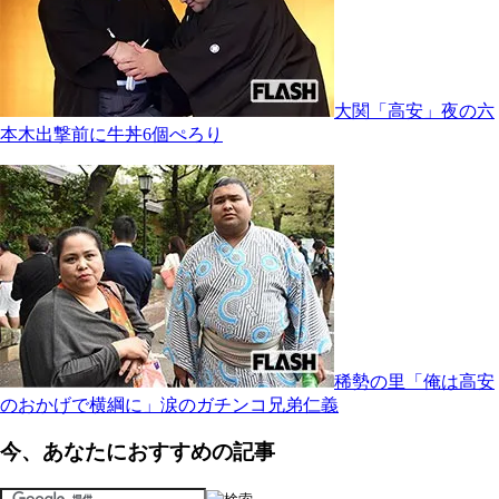
大関「高安」夜の六
本木出撃前に牛丼6個ぺろり
稀勢の里「俺は高安
のおかげで横綱に」涙のガチンコ兄弟仁義
今、あなたにおすすめの記事