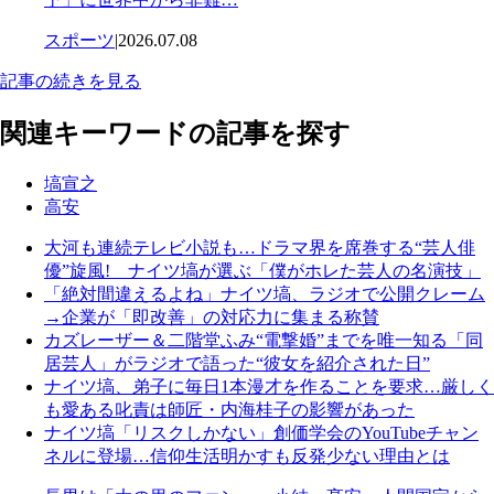
スポーツ
|
2026.07.08
記事の続きを見る
関連キーワードの記事を探す
塙宣之
高安
大河も連続テレビ小説も…ドラマ界を席巻する“芸人俳
優”旋風! ナイツ塙が選ぶ「僕がホレた芸人の名演技」
「絶対間違えるよね」ナイツ塙、ラジオで公開クレーム
→企業が「即改善」の対応力に集まる称賛
カズレーザー＆二階堂ふみ“電撃婚”までを唯一知る「同
居芸人」がラジオで語った“彼女を紹介された日”
ナイツ塙、弟子に毎日1本漫才を作ることを要求…厳しく
も愛ある叱責は師匠・内海桂子の影響があった
ナイツ塙「リスクしかない」創価学会のYouTubeチャン
ネルに登場…信仰生活明かすも反発少ない理由とは