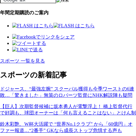
年間定期購読のご案内
スポーツ 一覧を見る
スポーツの新着記事
ドジャース、“最強左腕” スクーバル獲得も今季ワーストの6連
敗…「驚きました」無策のロバーツ監督にNHK解説陣も疑問
【巨人】次期監督候補に坂本勇人が電撃浮上！ 橋上監督代行
で好調も、球団オーナーは「何も言えることはない」とけん制
鈴木彩艶、W杯大活躍で “世界No.1クラブ” から「60億円」オ
ファー報道…“2番手” GKなら成長ストップ危惧する声も