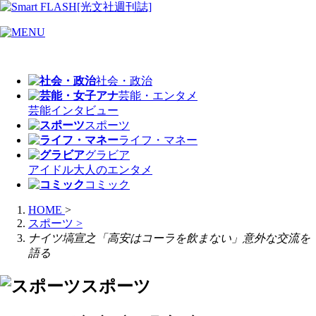
社会・政治
芸能・エンタメ
芸能
インタビュー
スポーツ
ライフ・マネー
グラビア
アイドル
大人のエンタメ
コミック
HOME
>
スポーツ
>
ナイツ塙宣之「高安はコーラを飲まない」意外な交流を
語る
スポーツ