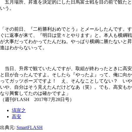
五月場所、昇進を決定的にした日馬富士戦を目の前で観たと
いう。
「その前日、『二桁勝利おめでとう』とメールしたんです。す
ぐに返事が来て、『明日は堂々とやります』と。本人も横綱戦
が大事だってわかってたんだね。やっぱり横綱に勝たないと昇
進はわからないって。
当日、升席で観ていたんですが、取組が終わったときに高安
と目が合ったんですよ。そしたら『やったよ』って、俺に向か
ってガッツポーズですよ！ え、そんなことしてない？ いや
いや、自分はそう見えたんだけどなあ（笑）。でも、高安もか
なり興奮してたのは確かですよ」
（週刊FLASH 2017年7月28日号）
塙宣之
高安
出典元:
SmartFLASH