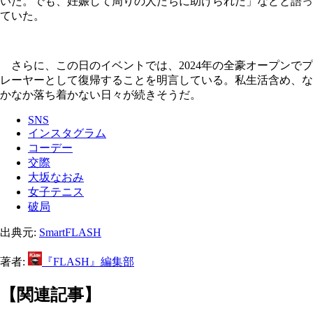
いた。でも、妊娠して周りの人たちに助けられた」などと語っ
ていた。
さらに、この日のイベントでは、2024年の全豪オープンでプ
レーヤーとして復帰することを明言している。私生活含め、な
かなか落ち着かない日々が続きそうだ。
SNS
インスタグラム
コーデー
交際
大坂なおみ
女子テニス
破局
出典元:
SmartFLASH
著者:
『FLASH』編集部
【関連記事】