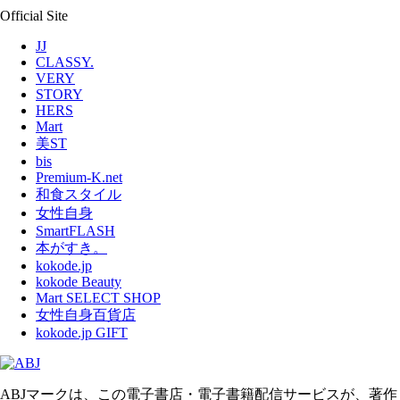
Official Site
JJ
CLASSY.
VERY
STORY
HERS
Mart
美ST
bis
Premium-K.net
和食スタイル
女性自身
SmartFLASH
本がすき。
kokode.jp
kokode Beauty
Mart SELECT SHOP
女性自身百貨店
kokode.jp GIFT
ABJマークは、この電子書店・電子書籍配信サービスが、著作