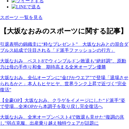
スポーツ 一覧を見る
【大坂なおみのスポーツに関する記事】
引退表明の錦織圭に“粋なプレゼント” 大坂なおみとの混合ダ
ブルス結成で注目される「ド派手ファッションの行方」
大坂なおみ ベスト8でウィンブルドン敗退も“絶好調”、原動
力は母の手作り和食 期待高まる全米オープン優勝
大坂なおみ、全仏オープンに“金ぴかウエア”で登場「退場させ
られるかと」本人もヒヤヒヤ、世界ランク上昇で近づく“完全
復活”
【全豪OP】大坂なおみ、クラゲをイメージにした“ド派手”姿
で登場…全米OPから本調子を取り戻し完全復活へ
大坂なおみ、全米オープンベスト4で敗退も見せた“復調の兆
し”弱点克服、出産乗り越え独特ウェアが話題に