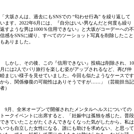
「大坂さんは、過去にもSNSでの “匂わせ行為” を繰り返して
います。2022年6月には、『自分はいい男なんだと何度も繰り
返すような男は1000％信用できない』と大坂がコーデーへの不
信感をSNSに綴り、すべてのツーショット写真を削除したこと
もありました。
しかし、その後、この『信用できない』投稿は削除され、10
月には2人でパリ旅行を楽しむ姿がアップされるなど、再び仲
睦まじい様子を見せていました。今回も似たようなケースです
から、関係修復の可能性はありそうですが……」（芸能担当記
者）
9月、全米オープンで開催されたメンタルヘルスについての
トークイベントに出席すると、「妊娠中は孤独を感じた。普段
できていたことがたくさんできなくなった気がしたから。私は
いつも自立した女性になる、誰にも助けを求めない、と思って