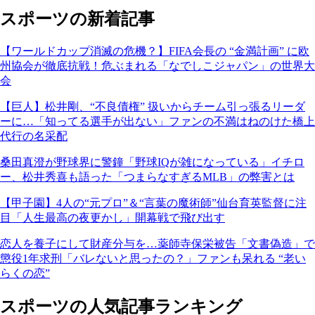
スポーツの新着記事
【ワールドカップ消滅の危機？】FIFA会長の “金満計画” に欧
州協会が徹底抗戦！危ぶまれる「なでしこジャパン」の世界大
会
【巨人】松井剛、“不良債権” 扱いからチーム引っ張るリーダ
ーに…「知ってる選手が出ない」ファンの不満はねのけた橋上
代行の名采配
桑田真澄が野球界に警鐘「野球IQが雑になっている」イチロ
ー、松井秀喜も語った「つまらなすぎるMLB」の弊害とは
【甲子園】4人の“元プロ”＆“言葉の魔術師”仙台育英監督に注
目「人生最高の夜更かし」開幕戦で飛び出す
恋人を養子にして財産分与を…薬師寺保栄被告「文書偽造」で
懲役1年求刑「バレないと思ったの？」ファンも呆れる “老い
らくの恋”
スポーツの人気記事ランキング