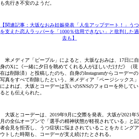
も先行き不安のようだ。
【関連記事：大坂なおみ妊娠発表「人生アップデート！」うつ
を支えた恋人ラッパーを「1000％信用できない」と批判した過
去も】
米メディア「ピープル」によると、大坂なおみは、17日に自
身のXに《一緒に夕日を眺めてくれる人がほしいだけだ》（現
在は削除済）と投稿したのち、自身のInstagramからコーデーの
写真をすべて削除したという。米メディア「ページシックス」
によれば、大坂とコーデーは互いのSNSのフォローを外してい
るとも伝えられた。
大坂とコーデーは、2019年9月に交際を発表。大坂が2021年5
月の全仏オープンで「選手の精神状態が軽視されている」と記
者会見を拒否し、うつ症状に悩まされていることをカミングア
ウトした時期も、コーデーが支え続けたとされる。