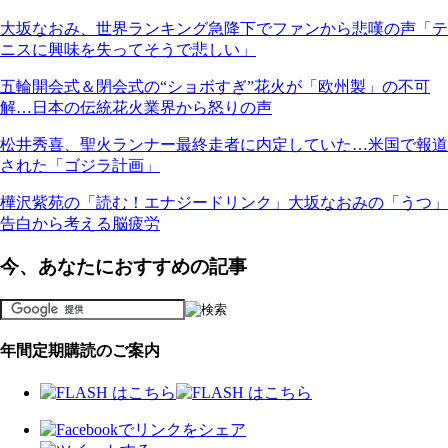
大坂なおみ、世界ランキング急降下でファンから悲嘆の声「テ
ニスに興味を失ってそうで悲しい」
五輪開会式＆閉会式の“ショボすぎ”花火が「欧州製」の不可
解…日本の伝統花火業界から怒りの声
松井秀喜、聖火ランナー最終走者に内定していた…米国で報道
された「ゴジラ計画」
樺沢紫苑の「読む！エナジードリンク」大坂なおみの「うつ」
告白から考える脳疲労
今、あなたにおすすめの記事
年間定期購読のご案内