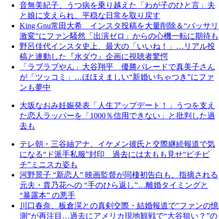
音無美紀子、うつ病を乗り越えた「わが子のひと言」夫
と娘に支えられ、平穏な日常を取り戻す
King Gnu常田大希 インスタ投稿を大量削除＆“バッサリ
激変”にファン騒然「出演ゼロ」からの心機一転に期待も
野呂佳代インスタ史上、最大の「いいね！」…リアル投
稿と連動した『水ダウ』企画に視聴者驚愕
「ラブラブやん」大谷翔平 優勝パレードで真美子さん
が「ツッコミ」…ほほえましい“新婚いちゃつき”にファ
ンも夢中
大坂なおみ妊娠発表「人生アップデート！」うつを支え
た恋人ラッパーを「1000％信用できない」と批判した過
去も
テレ朝・三谷紬アナ、イケメン彼氏と交際継続報道で気
になる“ド派手私服”封印 過去には太もも見せ“ピチピ
チ”ミニスカ姿も
河野景子 “新恋人” 映画監督が同棲初告白も、指摘される
元夫・貴乃花への “手のひら返し”…離婚タイミングと
“暴露本” の悪手
川口春奈、板倉滉との真剣交際・結婚報道で”ファンの憶
測”が再注目…過去にアメリカ現地観戦で“大谷狙い？”の