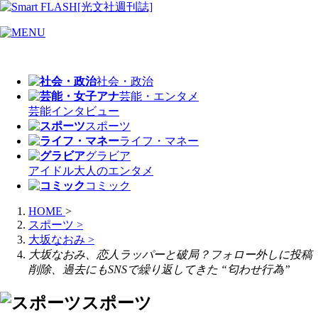
社会・政治
芸能・エンタメ
芸能
インタビュー
スポーツ
ライフ・マネー
グラビア
アイドル
大人のエンタメ
コミック
HOME
>
スポーツ
>
大坂なおみ
>
大坂なおみ、恋人ラッパーと破局？フォロー外しに投稿
削除、過去にもSNSで繰り返してきた “匂わせ行為”
スポーツ