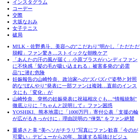
インスタグラム
コーデー
交際
大坂なおみ
女子テニス
破局
M!LK・佐野勇斗、美容への“こだわり”明かし「ただただ
脱帽」ファン驚き…ストイックな朝晩ケア
「あんたの汗の風が届く」小原ブラスがハンディファン
に不快感「髪の毛が吸い込まれる」被害多発の“必需
品”に潜む危険
妊娠報告の山崎怜奈、政治家への“ズバズバ”姿勢と対照
的な“ぼんやり”発表に一部ファンは複雑…直前のインス
タにも「変化」が
山崎怜奈、突然の妊娠発表に祝福相次ぐも…“情報統制”
徹底ぶりに『ちゃんと説明して』ファン困惑
YOSHIKI、熊本地震に「1000万円」寄付公表「支援の輪
が広がるきっかけに」理由説明の “侠気” をファン絶賛
重盛さと美 “美ヘソがチラリ”写真にファン歓喜「今のが
可愛い」デビューから20年、加速する垢抜けビジュ