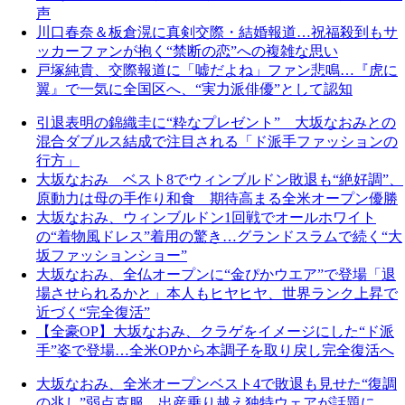
声
川口春奈＆板倉滉に真剣交際・結婚報道…祝福殺到もサ
ッカーファンが抱く“禁断の恋”への複雑な思い
戸塚純貴、交際報道に「嘘だよね」ファン悲鳴…『虎に
翼』で一気に全国区へ、“実力派俳優”として認知
引退表明の錦織圭に“粋なプレゼント” 大坂なおみとの
混合ダブルス結成で注目される「ド派手ファッションの
行方」
大坂なおみ ベスト8でウィンブルドン敗退も“絶好調”、
原動力は母の手作り和食 期待高まる全米オープン優勝
大坂なおみ、ウィンブルドン1回戦でオールホワイト
の“着物風ドレス”着用の驚き…グランドスラムで続く“大
坂ファッションショー”
大坂なおみ、全仏オープンに“金ぴかウエア”で登場「退
場させられるかと」本人もヒヤヒヤ、世界ランク上昇で
近づく“完全復活”
【全豪OP】大坂なおみ、クラゲをイメージにした“ド派
手”姿で登場…全米OPから本調子を取り戻し完全復活へ
大坂なおみ、全米オープンベスト4で敗退も見せた“復調
の兆し”弱点克服、出産乗り越え独特ウェアが話題に