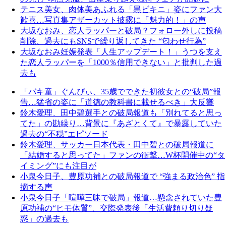
テニス美女、肉体美あふれる「黒ビキニ」姿にファン大
歓喜…写真集アザーカット披露に「魅力的！」の声
大坂なおみ、恋人ラッパーと破局？フォロー外しに投稿
削除、過去にもSNSで繰り返してきた “匂わせ行為”
大坂なおみ妊娠発表「人生アップデート！」うつを支え
た恋人ラッパーを「1000％信用できない」と批判した過
去も
「バキ童」ぐんぴぃ、35歳でできた初彼女との“破局”報
告…猛省の姿に「道徳の教科書に載せるべき」大反響
鈴木愛理、田中碧選手との破局報道も「別れてると思っ
てた」の勘繰り…背景に『あざとくて』で暴露していた
過去の“不穏”エピソード
鈴木愛理、サッカー日本代表・田中碧との破局報道に
「結婚すると思ってた」ファンの衝撃…W杯開催中の“タ
イミング”にも注目が
小泉今日子、豊原功補との破局報道で “強まる政治色” 指
摘する声
小泉今日子「喧嘩三昧で破局」報道…懸念されていた豊
原功補の“ヒモ体質”、交際発表後「生活費頼り切り疑
惑」の過去も