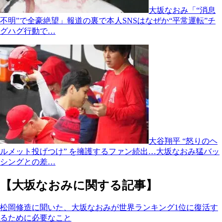
大坂なおみ「“消息
不明”で全豪絶望」報道の裏で本人SNSはなぜか“平常運転”チ
グハグ行動で…
大谷翔平 “怒りのヘ
ルメット投げつけ” を擁護するファン続出…大坂なおみ猛バッ
シングとの差…
【大坂なおみに関する記事】
松岡修造に聞いた、大坂なおみが世界ランキング1位に復活す
るために必要なこと