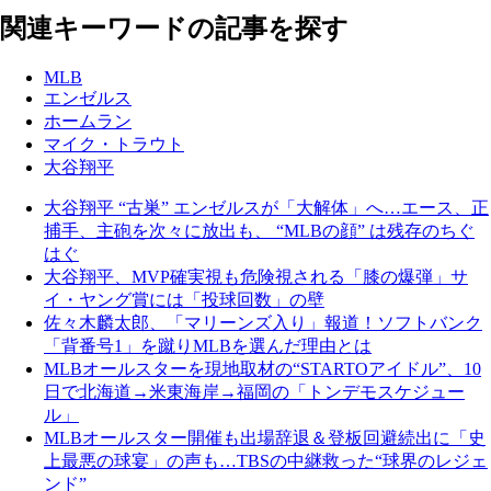
関連キーワードの記事を探す
MLB
エンゼルス
ホームラン
マイク・トラウト
大谷翔平
大谷翔平 “古巣” エンゼルスが「大解体」へ…エース、正
捕手、主砲を次々に放出も、 “MLBの顔” は残存のちぐ
はぐ
大谷翔平、MVP確実視も危険視される「膝の爆弾」サ
イ・ヤング賞には「投球回数」の壁
佐々木麟太郎、「マリーンズ入り」報道！ソフトバンク
「背番号1」を蹴りMLBを選んだ理由とは
MLBオールスターを現地取材の“STARTOアイドル”、10
日で北海道→米東海岸→福岡の「トンデモスケジュー
ル」
MLBオールスター開催も出場辞退＆登板回避続出に「史
上最悪の球宴」の声も…TBSの中継救った“球界のレジェ
ンド”