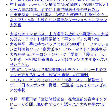
村上宗隆、ホームラン量産で“お荷物球団”が地区首位と1
ゲーム差の躍進…すでにホ軍で契約延長の見込みも
戸田恵梨香、松坂桃李と「WBC夫婦観戦」目撃相次ぐ…
ネトフリ中継にも映らない貴重なツーショットにファン
大興奮
大谷なきエンゼルス、主力選手ら放出で “再建” へ…大谷
の盟友トラウトも移籍候補で「再タッグ」の可能性
大谷翔平、手に持つバッグは181万5000円！ ファッショ
ンに無頓着だった“庶民派キャラ”を一変させた海外生活
大谷翔平 vs. アーロン・ジャッジ「愛妻」「愛犬」「ゲ
ン担ぎ」MVP級10番勝負…大谷はファンの少年を号泣さ
せたことも
“投壊”エンゼルスで孤軍奮闘のトラウト、トレードでフ
ァンが夢見る対大谷「WBCの再現」の可能性
「なおエ」どころじゃない！「大谷ロス」「補強進ま
ず」「日本スポンサー撤退」“三重苦”にあえぐエンゼル
スの惨状
水原一平受刑者「違法賭博送金」発覚直前の音声インタ
ビューが公開…低い声で淡々と語られた大谷翔平の“真