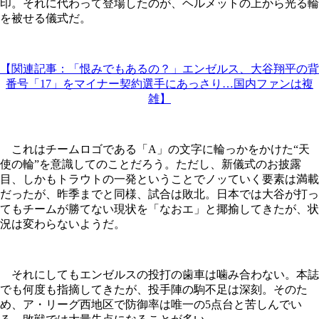
印。それに代わって登場したのが、ヘルメットの上から光る輪
を被せる儀式だ。
【関連記事：「恨みでもあるの？」エンゼルス、大谷翔平の背
番号「17」をマイナー契約選手にあっさり…国内ファンは複
雑】
これはチームロゴである「A」の文字に輪っかをかけた“天
使の輪”を意識してのことだろう。ただし、新儀式のお披露
目、しかもトラウトの一発ということでノッていく要素は満載
だったが、昨季までと同様、試合は敗北。日本では大谷が打っ
てもチームが勝てない現状を「なおエ」と揶揄してきたが、状
況は変わらないようだ。
それにしてもエンゼルスの投打の歯車は噛み合わない。本誌
でも何度も指摘してきたが、投手陣の駒不足は深刻。そのた
め、ア・リーグ西地区で防御率は唯一の5点台と苦しんでい