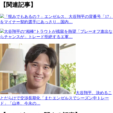
【関連記事】
「恨みでもあるの？」エンゼルス、大谷翔平の背番号「17」
をマイナー契約選手にあっさり…国内…
大谷翔平の“相棒”トラウトが残留を熱望「プレーオフ進出な
らチャンスが」トレード拒絶するエ軍…
大谷翔平、決めるこ
とだらけで交渉長期化「またエンゼルスでシーズン中トレー
ド」「山本、今永の…