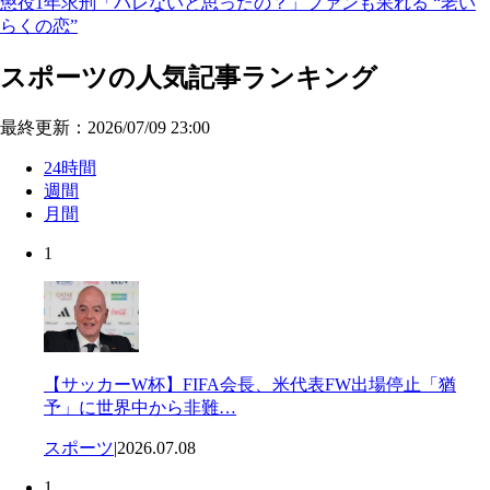
懲役1年求刑「バレないと思ったの？」ファンも呆れる “老い
らくの恋”
スポーツの人気記事ランキング
最終更新：2026/07/09 23:00
24時間
週間
月間
1
【サッカーW杯】FIFA会長、米代表FW出場停止「猶
予」に世界中から非難…
スポーツ
|
2026.07.08
1