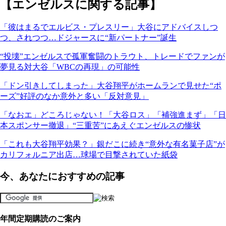
【エンゼルスに関する記事】
「彼はまるでエルビス・プレスリー」大谷にアドバイスしつ
つ、されつつ…ドジャースに“新パートナー”誕生
“投壊”エンゼルスで孤軍奮闘のトラウト、トレードでファンが
夢見る対大谷「WBCの再現」の可能性
「ドン引きしてしまった」大谷翔平がホームランで見せた“ポ
ーズ”好評のなか意外と多い「反対意見」
「なおエ」どころじゃない！「大谷ロス」「補強進まず」「日
本スポンサー撤退」“三重苦”にあえぐエンゼルスの惨状
「これも大谷翔平効果？」銀だこに続き“意外な有名菓子店”が
カリフォルニア出店…球場で目撃されていた紙袋
今、あなたにおすすめの記事
年間定期購読のご案内