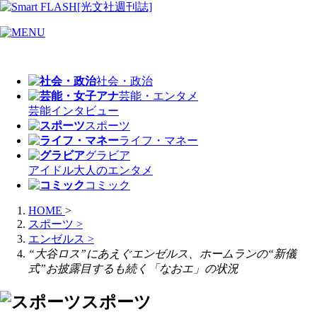
社会・政治
芸能・エンタメ
芸能
インタビュー
スポーツ
ライフ・マネー
グラビア
アイドル
大人のエンタメ
コミック
HOME
>
スポーツ
>
エンゼルス
>
“大谷ロス”にあえぐエンゼルス、ホームランの“新儀
式”お披露目するも続く「なおエ」の状況
スポーツ