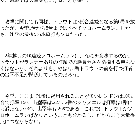
る。敗戦では大量失点になることが多い。
攻撃に関しても同様。トラウトは3試合連続となる第6号を放
ったが、今季1号から5号まではすべてソロホームラン。しか
も、昨季の最後の5本塁打もソロだった。
2年越しの10連続ソロホームランは、なにを意味するのか。
トラウトがランナーありの打席での勝負弱さを指摘する声もな
くはないが、それよりも、やはり3番トラウトの前を打つ打者
の出塁不足が関係しているのだろう。
今季、ここまで1番に起用されることが多いレンドンは10試
合で打率.150、出塁率は.227．2番のシャヌエルは打率は1割に
も満たない.065、出塁率も.268である。これではトラウトがソ
ロホームランばかりということも分かるし、だからこそ大量得
点につながらない。