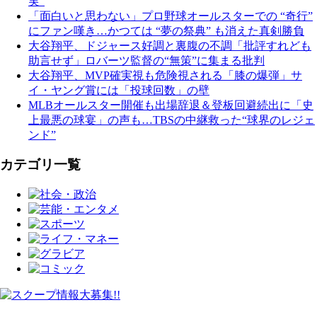
実”
「面白いと思わない」プロ野球オールスターでの “奇行”
にファン嘆き…かつては “夢の祭典” も消えた真剣勝負
大谷翔平、ドジャース好調と裏腹の不調「批評すれども
助言せず」ロバーツ監督の“無策”に集まる批判
大谷翔平、MVP確実視も危険視される「膝の爆弾」サ
イ・ヤング賞には「投球回数」の壁
MLBオールスター開催も出場辞退＆登板回避続出に「史
上最悪の球宴」の声も…TBSの中継救った“球界のレジェ
ンド”
カテゴリ一覧