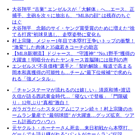
大谷翔平 “古巣” エンゼルスが「大解体」へ…エース、正
捕手、主砲を次々に放出も、 “MLBの顔” は残存のちぐ
はぐ
大谷翔平 念願のサイ・ヤング賞受賞のために増えた“捨
てる打席”初球見逃し、走塁姿勢に変化も
村上宗隆、メジャー1年目で本塁打王争いトップの衝撃！
“激変”した肉体と35歳若きコーチの助言
【MLB新潮流】ドジャース、 “守護神” “No.1野手“獲得の
大躍進！明暗分かれたヤンキース首脳陣には批判の声
エンゼルス“不良債権”選手と「契約解除」報道で高まる
岡本和真獲得の可能性も…チーム“最下位候補”で求めら
れる「強メンタル」
「チャンステーマが流れるのは嬉しい」清原和博×渡辺
久信が語る西武黄金時代…「寝ないで登板」「門限破
り」12年ぶり“真相”激白！
ガラガラだったスタジアムにファン続々！村上宗隆のホ
ームラン量産で “最弱球団” が大躍進…グッズ拡充、ツア
ーも計画のウハウハ
元ヤクルト・ホーナーさん死去…来日初戦から本塁打、
ゲームでも語り継がれる“バントがホームラン”伝説