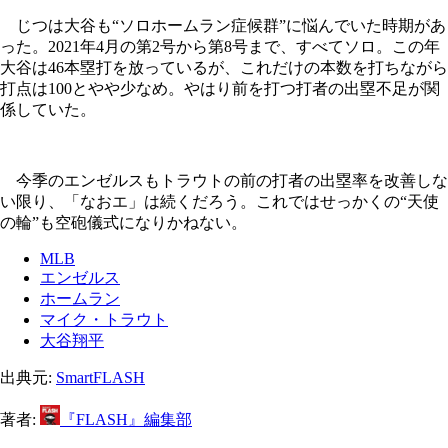
じつは大谷も“ソロホームラン症候群”に悩んでいた時期があ
った。2021年4月の第2号から第8号まで、すべてソロ。この年
大谷は46本塁打を放っているが、これだけの本数を打ちながら
打点は100とやや少なめ。やはり前を打つ打者の出塁不足が関
係していた。
今季のエンゼルスもトラウトの前の打者の出塁率を改善しな
い限り、「なおエ」は続くだろう。これではせっかくの“天使
の輪”も空砲儀式になりかねない。
MLB
エンゼルス
ホームラン
マイク・トラウト
大谷翔平
出典元:
SmartFLASH
著者:
『FLASH』編集部