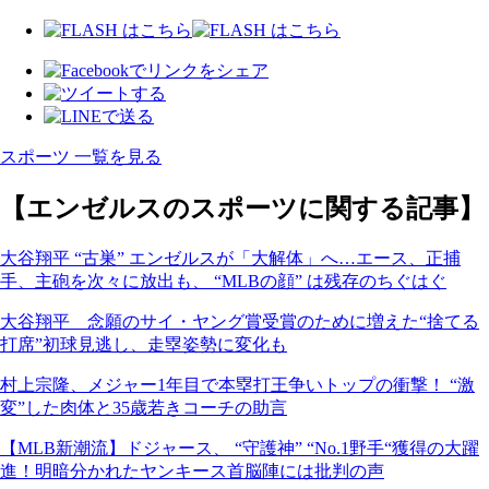
スポーツ 一覧を見る
【エンゼルスのスポーツに関する記事】
大谷翔平 “古巣” エンゼルスが「大解体」へ…エース、正捕
手、主砲を次々に放出も、 “MLBの顔” は残存のちぐはぐ
大谷翔平 念願のサイ・ヤング賞受賞のために増えた“捨てる
打席”初球見逃し、走塁姿勢に変化も
村上宗隆、メジャー1年目で本塁打王争いトップの衝撃！ “激
変”した肉体と35歳若きコーチの助言
【MLB新潮流】ドジャース、 “守護神” “No.1野手“獲得の大躍
進！明暗分かれたヤンキース首脳陣には批判の声