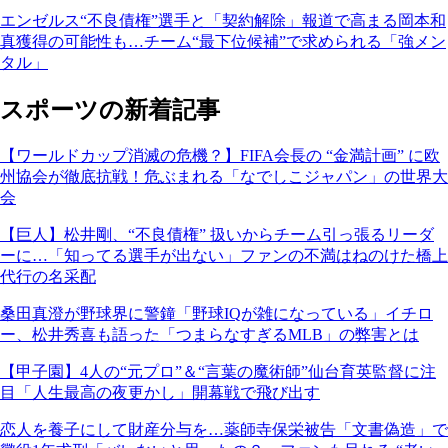
エンゼルス“不良債権”選手と「契約解除」報道で高まる岡本和
真獲得の可能性も…チーム“最下位候補”で求められる「強メン
タル」
スポーツの新着記事
【ワールドカップ消滅の危機？】FIFA会長の “金満計画” に欧
州協会が徹底抗戦！危ぶまれる「なでしこジャパン」の世界大
会
【巨人】松井剛、“不良債権” 扱いからチーム引っ張るリーダ
ーに…「知ってる選手が出ない」ファンの不満はねのけた橋上
代行の名采配
桑田真澄が野球界に警鐘「野球IQが雑になっている」イチロ
ー、松井秀喜も語った「つまらなすぎるMLB」の弊害とは
【甲子園】4人の“元プロ”＆“言葉の魔術師”仙台育英監督に注
目「人生最高の夜更かし」開幕戦で飛び出す
恋人を養子にして財産分与を…薬師寺保栄被告「文書偽造」で