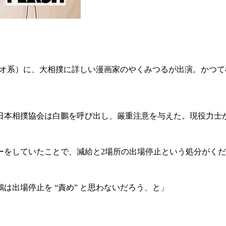
ジオ系）に、大相撲に詳しい漫画家のやくみつるが出演。かつ
本相撲協会は白鵬を呼び出し、厳重注意を与えた。現役力士
ーをしていたことで、減給と2場所の出場停止という処分がく
は出場停止を “責め” と思わないだろう、と」