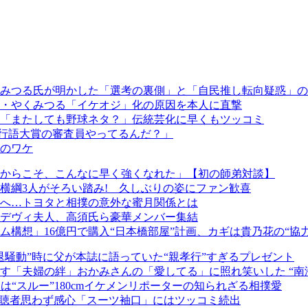
みつる氏が明かした「選考の裏側」と「自民推し転向疑惑」の
・やくみつる「イケオジ」化の原因を本人に直撃
「またしても野球ネタ？」伝統芸化に早くもツッコミ
で流行語大賞の審査員やってるんだ？」
のワケ
からこそ、こんなに早く強くなれた」【初の師弟対談】
横綱3人がそろい踏み! 久しぶりの姿にファン歓喜
へ…トヨタと相撲の意外な蜜月関係とは
デヴィ夫人、高須氏ら豪華メンバー集結
構想」16億円で購入“日本橋部屋”計画、カギは貴乃花の“協力
騒動”時に父が本誌に語っていた“親孝行”すぎるプレゼント
す「夫婦の絆」おかみさんの「愛してる」に照れ笑いした “南
客は“スルー”180cmイケメンリポーターの知られざる相撲愛
視聴者思わず感心「スーツ袖口」にはツッコミ続出