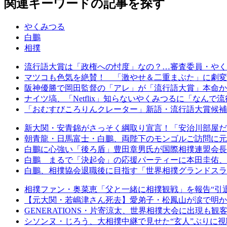
関連キーワードの記事を探す
やくみつる
白鵬
相撲
流行語大賞は「政権への忖度」なの？…審査委員・やく
マツコも色気を絶賛！ 「激やせ＆二重まぶた」に劇変
阪神優勝で岡田監督の「アレ」が「流行語大賞」本命か
ナイツ塙、「Netflix」知らないやくみつるに「なん
「おむすびころりんクレーター」新語・流行語大賞候補
新大関・安青錦がさっそく綱取り宣言！「安治川部屋だ
朝青龍・日馬富士・白鵬、両陛下のモンゴルご訪問に元
白鵬に心強い「後ろ盾」豊田章男氏が国際相撲連盟会長
白鵬 まるで「決起会」の応援パーティーに本田圭佑、
白鵬、相撲協会退職後に目指す「世界相撲グランドスラム
相撲ファン・奥菜恵「父と一緒に相撲観戦」を報告“引退
【元大関・若嶋津さん死去】愛弟子・松鳳山が涙で明か
GENERATIONS・片寄涼太、世界相撲大会に出現も観
シソンヌ・じろう、大相撲中継で見せた“玄人”ぶりに