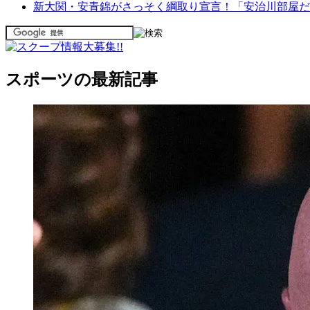
新大関・安青錦がさっそく綱取り宣言！「安治川部屋だ
スポーツの最新記事