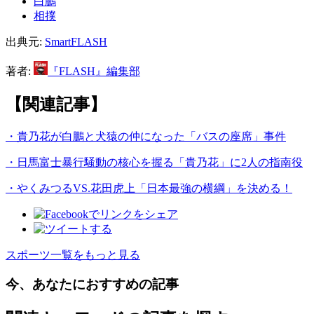
白鵬
相撲
出典元:
SmartFLASH
著者:
『FLASH』編集部
【関連記事】
・貴乃花が白鵬と犬猿の仲になった「バスの座席」事件
・日馬富士暴行騒動の核心を握る「貴乃花」に2人の指南役
・やくみつるVS.花田虎上「日本最強の横綱」を決める！
スポーツ一覧をもっと見る
今、あなたにおすすめの記事