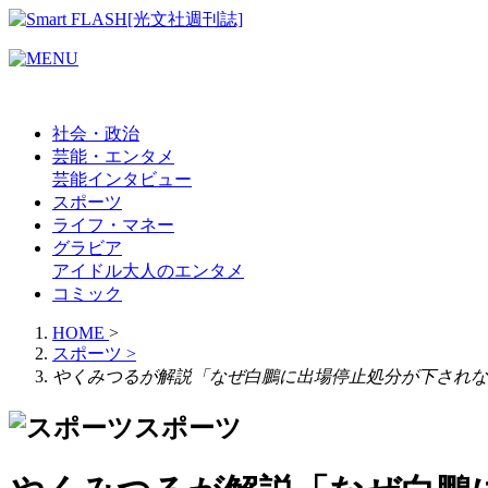
社会・政治
芸能・エンタメ
芸能
インタビュー
スポーツ
ライフ・マネー
グラビア
アイドル
大人のエンタメ
コミック
HOME
>
スポーツ
>
やくみつるが解説「なぜ白鵬に出場停止処分が下されな
スポーツ