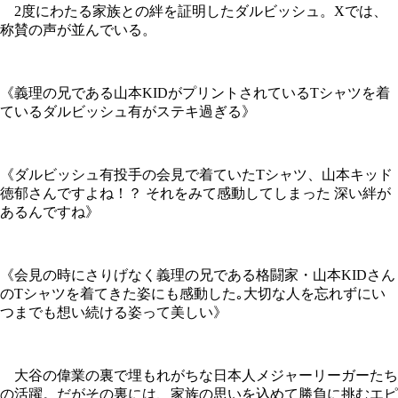
2度にわたる家族との絆を証明したダルビッシュ。Xでは、
称賛の声が並んでいる。
《義理の兄である山本KIDがプリントされているTシャツを着
ているダルビッシュ有がステキ過ぎる》
《ダルビッシュ有投手の会見で着ていたTシャツ、山本キッド
徳郁さんですよね！？ それをみて感動してしまった 深い絆が
あるんですね》
《会見の時にさりげなく義理の兄である格闘家・山本KIDさん
のTシャツを着てきた姿にも感動した｡大切な人を忘れずにい
つまでも想い続ける姿って美しい》
大谷の偉業の裏で埋もれがちな日本人メジャーリーガーたち
の活躍。だがその裏には、家族の思いを込めて勝負に挑むエピ