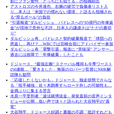
影にファン驚愕「どっちにも似てる」の指摘続出
アストロズの今井達也、右腕の疲労で負傷者リスト入
り…本人は「米国での慣れない環境」と語るも指摘され
る“滑るボール”の負担
“引退報道”ダルビッシュ パドレスへの“65億円の年俸返
金”が現地で意外な不評…日本人の謙虚さは“ただの裏切
り”
ダルビッシュ有、パドレスと契約破棄報道で「球団への
恩返し」再び？…WBCでは宮崎合宿にアドバイザー参加
ダルビッシュ有「電撃引退」報道に “意味深” アンサー…
過去には故障で「年俸破棄」したことも
ドジャース、“最強左腕” スクーバル獲得も今季ワースト
の6連敗…「驚きました」無策のロバーツ監督にNHK解
説陣も疑問
「応援したくないかも」ドジャース、独走状態でさらな
る「投手補強」佐々木朗希すらローテ外しの可能性も…
金満ぶりに集まる苦言
水原一平受刑者「違法賭博送金」発覚直前の音声インタ
ビューが公開…低い声で淡々と語られた大谷翔平の“真
実”
大谷翔平、ドジャース好調と裏腹の不調「批評すれども