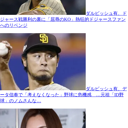
ダルビッシュ有、ド
ジャース戦勝利の裏に「屈辱のKO」熱狂的ドジャースファン
へのリベンジ
ダルビッシュ有、デ
ータ信奉で「考えなくなった」野球に危機感 …元祖「ID野
球」のノムさんな…