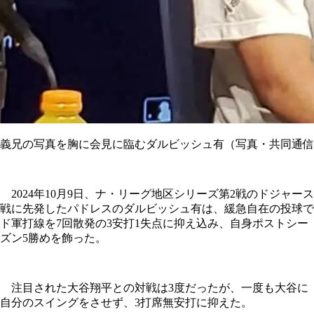
義兄の写真を胸に会見に臨むダルビッシュ有（写真・共同通信
2024年10月9日、ナ・リーグ地区シリーズ第2戦のドジャース
戦に先発したパドレスのダルビッシュ有は、緩急自在の投球で
ド軍打線を7回散発の3安打1失点に抑え込み、自身ポストシー
ズン5勝めを飾った。
注目された大谷翔平との対戦は3度だったが、一度も大谷に
自分のスイングをさせず、3打席無安打に抑えた。