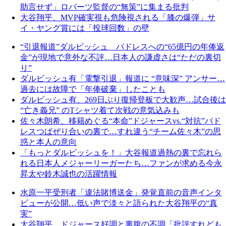
助言せず」ロバーツ監督の“無策”に集まる批判
大谷翔平、MVP確実視も危険視される「膝の爆弾」サ
イ・ヤング賞には「投球回数」の壁
“引退報道”ダルビッシュ パドレスへの“65億円の年俸返
金”が現地で意外な不評…日本人の謙虚さは“ただの裏切
り”
ダルビッシュ有「電撃引退」報道に “意味深” アンサー…
過去には故障で「年俸破棄」したことも
ダルビッシュ有、269日ぶり復帰登板で大歓声…試合後は
“亡き義兄” のTシャツ着て次戦の意気込みも
佐々木朗希、移籍めぐる“本命”ドジャースvs.“対抗”パド
レスつばぜり合いの裏で…すれ違う“チーム佐々木”の思
惑と本人の意向
「もっとダルビッシュを！」大谷報道過熱の裏で忘れら
れる日本人メジャーリーガーたち…ファンが求める今永
昇太や鈴木誠也の活躍情報
水原一平受刑者「違法賭博送金」発覚直前の音声インタ
ビューが公開…低い声で淡々と語られた大谷翔平の“真
実”
大谷翔平、ドジャース好調と裏腹の不調「批評すれども