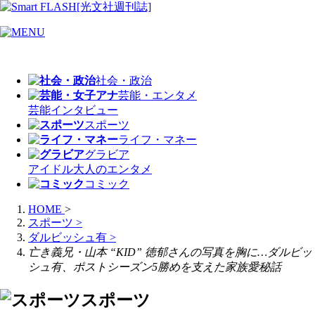
社会・政治
芸能・エンタメ
芸能
インタビュー
スポーツ
ライフ・マネー
グラビア
アイドル
大人のエンタメ
コミック
HOME
>
スポーツ
>
ダルビッシュ有
>
亡き義兄・山本 “KID” 徳郁さんの写真を胸に…ダルビッ
シュ有、ポストシーズン5勝めを支えた家族愛秘話
スポーツ