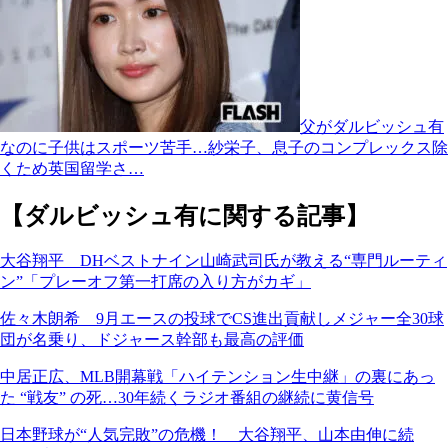
父がダルビッシュ有
なのに子供はスポーツ苦手…紗栄子、息子のコンプレックス除
くため英国留学さ…
【ダルビッシュ有に関する記事】
大谷翔平 DHベストナイン山崎武司氏が教える“専門ルーティ
ン”「プレーオフ第一打席の入り方がカギ」
佐々木朗希 9月エースの投球でCS進出貢献しメジャー全30球
団が名乗り、ドジャース幹部も最高の評価
中居正広、MLB開幕戦「ハイテンション生中継」の裏にあっ
た “戦友” の死…30年続くラジオ番組の継続に黄信号
日本野球が“人気完敗”の危機！ 大谷翔平、山本由伸に続