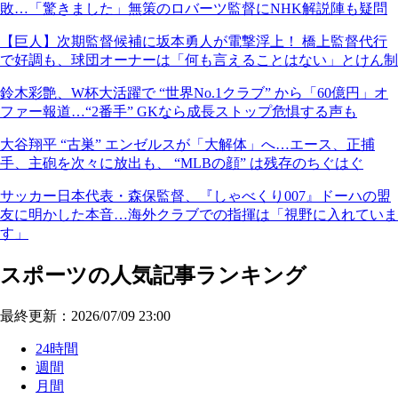
敗…「驚きました」無策のロバーツ監督にNHK解説陣も疑問
【巨人】次期監督候補に坂本勇人が電撃浮上！ 橋上監督代行
で好調も、球団オーナーは「何も言えることはない」とけん制
鈴木彩艶、W杯大活躍で “世界No.1クラブ” から「60億円」オ
ファー報道…“2番手” GKなら成長ストップ危惧する声も
大谷翔平 “古巣” エンゼルスが「大解体」へ…エース、正捕
手、主砲を次々に放出も、 “MLBの顔” は残存のちぐはぐ
サッカー日本代表・森保監督、『しゃべくり007』ドーハの盟
友に明かした本音…海外クラブでの指揮は「視野に入れていま
す」
スポーツの人気記事ランキング
最終更新：2026/07/09 23:00
24時間
週間
月間