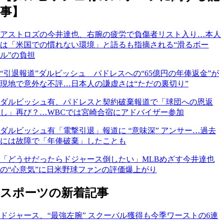
事】
アストロズの今井達也、右腕の疲労で負傷者リスト入り…本人
は「米国での慣れない環境」と語るも指摘される“滑るボー
ル”の負担
“引退報道”ダルビッシュ パドレスへの“65億円の年俸返金”が
現地で意外な不評…日本人の謙虚さは“ただの裏切り”
ダルビッシュ有、パドレスと契約破棄報道で「球団への恩返
し」再び？…WBCでは宮崎合宿にアドバイザー参加
ダルビッシュ有「電撃引退」報道に “意味深” アンサー…過去
には故障で「年俸破棄」したことも
「どうせだったらドジャース倒したい」MLBめざす今井達也
の“心意気”に日米野球ファンの評価爆上がり
スポーツの新着記事
ドジャース、“最強左腕” スクーバル獲得も今季ワーストの6連