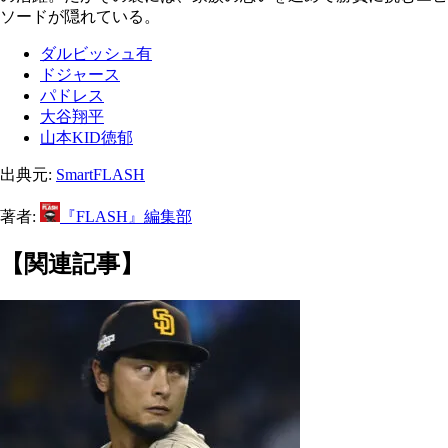
ソードが隠れている。
ダルビッシュ有
ドジャース
パドレス
大谷翔平
山本KID徳郁
出典元:
SmartFLASH
著者:
『FLASH』編集部
【関連記事】