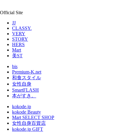
Official Site
JJ
CLASSY.
VERY
STORY
HERS
Mart
美ST
bis
Premium-K.net
和食スタイル
女性自身
SmartFLASH
本がすき。
kokode.jp
kokode Beauty
Mart SELECT SHOP
女性自身百貨店
kokode.jp GIFT