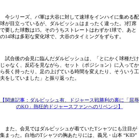
今シリーズ、パ軍は大谷に対して速球をインハイに集める配
球が目立っているが、ダルビッシュはまったく違った。3打席
で要した球数は15。そのうちストレートはわずか1球で、あと
の14球は多彩な変化球で、大谷のタイミングをずらす。
試合後の会見に臨んだダルビッシュは、「とにかく球種だけ
じゃなく、反応を見ながら、セット（ポジション）に入ってか
ら長く持ったり、足の上げている時間を変えたり、そういう工
夫をしていました」と振り返った。
【関連記事：ダルビッシュ有、ドジャース戦勝利の裏に「屈辱
のKO」熱狂的ドジャースファンへのリベンジ】
また、会見ではダルビッシュが着ていたTシャツにも注目が
集まった。白地のTシャツの胸あたりには、義兄・山本 “KID”