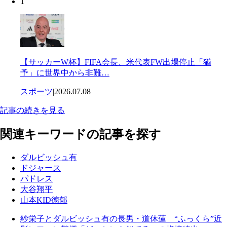
1
【サッカーW杯】FIFA会長、米代表FW出場停止「猶
予」に世界中から非難…
スポーツ
|
2026.07.08
記事の続きを見る
関連キーワードの記事を探す
ダルビッシュ有
ドジャース
パドレス
大谷翔平
山本KID徳郁
紗栄子とダルビッシュ有の長男・道休蓮 “ふっくら”近