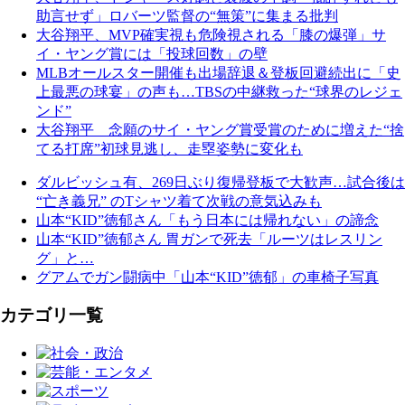
助言せず」ロバーツ監督の“無策”に集まる批判
大谷翔平、MVP確実視も危険視される「膝の爆弾」サ
イ・ヤング賞には「投球回数」の壁
MLBオールスター開催も出場辞退＆登板回避続出に「史
上最悪の球宴」の声も…TBSの中継救った“球界のレジェ
ンド”
大谷翔平 念願のサイ・ヤング賞受賞のために増えた“捨
てる打席”初球見逃し、走塁姿勢に変化も
ダルビッシュ有、269日ぶり復帰登板で大歓声…試合後は
“亡き義兄” のTシャツ着て次戦の意気込みも
山本“KID”徳郁さん「もう日本には帰れない」の諦念
山本“KID”徳郁さん 胃ガンで死去「ルーツはレスリン
グ」と…
グアムでガン闘病中「山本“KID”徳郁」の車椅子写真
カテゴリ一覧