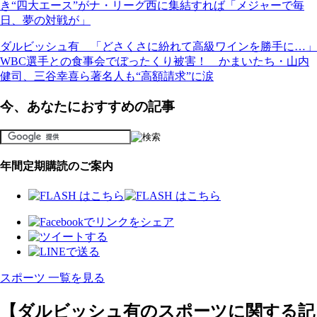
き“四大エース”がナ・リーグ西に集結すれば「メジャーで毎
日、夢の対戦が」
ダルビッシュ有 「どさくさに紛れて高級ワインを勝手に…」
WBC選手との食事会でぼったくり被害！ かまいたち・山内
健司、三谷幸喜ら著名人も“高額請求”に涙
今、あなたにおすすめの記事
年間定期購読のご案内
スポーツ 一覧を見る
【ダルビッシュ有のスポーツに関する記