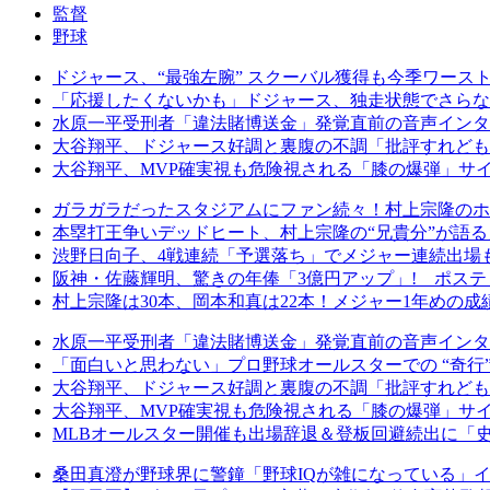
監督
野球
ドジャース、“最強左腕” スクーバル獲得も今季ワース
「応援したくないかも」ドジャース、独走状態でさらな
水原一平受刑者「違法賭博送金」発覚直前の音声インタ
大谷翔平、ドジャース好調と裏腹の不調「批評すれども
大谷翔平、MVP確実視も危険視される「膝の爆弾」サ
ガラガラだったスタジアムにファン続々！村上宗隆のホー
本塁打王争いデッドヒート、村上宗隆の“兄貴分”が語る
渋野日向子、4戦連続「予選落ち」でメジャー連続出場も
阪神・佐藤輝明、驚きの年俸「3億円アップ」! ポステ
村上宗隆は30本、岡本和真は22本！メジャー1年めの
水原一平受刑者「違法賭博送金」発覚直前の音声インタ
「面白いと思わない」プロ野球オールスターでの “奇行”
大谷翔平、ドジャース好調と裏腹の不調「批評すれども
大谷翔平、MVP確実視も危険視される「膝の爆弾」サ
MLBオールスター開催も出場辞退＆登板回避続出に「史
桑田真澄が野球界に警鐘「野球IQが雑になっている」