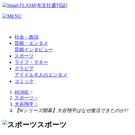
社会・政治
芸能・エンタメ
芸能
インタビュー
スポーツ
ライフ・マネー
グラビア
アイドル
大人のエンタメ
コミック
HOME
>
スポーツ
>
大谷翔平
>
【Wシリーズ開幕】大谷翔平はなぜ復活できたのか!? 
スポーツ