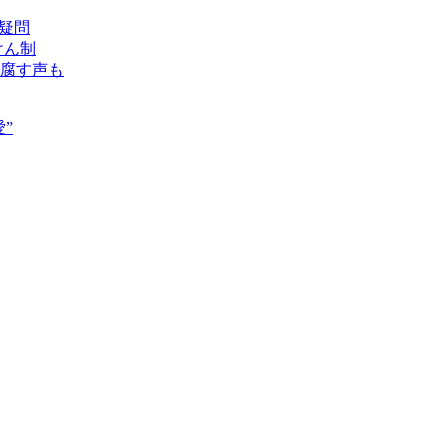
疑問
けん制
腐す声も
”