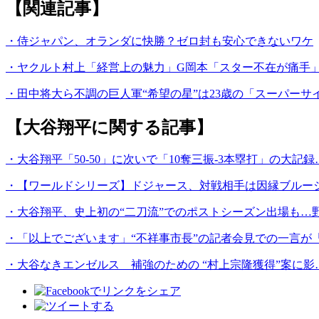
【関連記事】
・侍ジャパン、オランダに快勝？ゼロ封も安心できないワケ
・ヤクルト村上「経営上の魅力」G岡本「スター不在が痛手」
・田中将大ら不調の巨人軍“希望の星”は23歳の「スーパーサ
【大谷翔平に関する記事】
・大谷翔平「50-50」に次いで「10奪三振-3本塁打」の大
・【ワールドシリーズ】ドジャース、対戦相手は因縁ブルージ
・大谷翔平、史上初の“二刀流”でのポストシーズン出場も…
・「以上でございます」“不祥事市長”の記者会見での一言が
・大谷なきエンゼルス 補強のための “村上宗隆獲得”案に