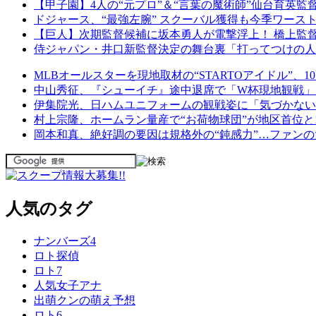
【甲子園】4人の“元プロ”＆“言葉の魔術師”仙台育英
ドジャース、“最強左腕” スクーバル獲得も今季ワース
【巨人】次期監督候補に坂本勇人が電撃浮上！ 橋上監
侍ジャパン・井口新監督決定の舞台裏「打ってつけの人
MLBオールスターを現地取材の“STARTOアイドル”
中山秀征、『シューイチ』途中退席で「W杯現地観戦」
伊集院光、日ハムユニフォームの観戦姿に「気づかない自
村上宗隆、ホームラン量産で“お荷物球団”が地区首位
岡本和真、絶好調の要因は規格外の“鈍感力”…ファン
人気のタグ
ナンバーズ4
ロト探偵
ロト7
人気女子アナ
出萌クンの萌え予想
ロト6