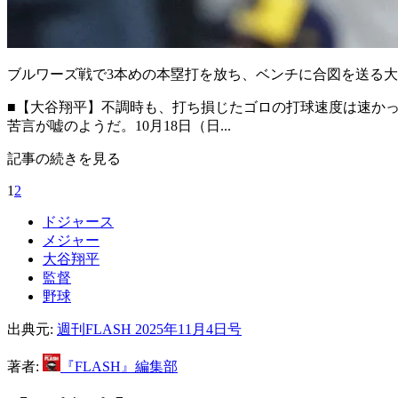
ブルワーズ戦で3本めの本塁打を放ち、ベンチに合図を送る
■【大谷翔平】不調時も、打ち損じたゴロの打球速度は速か
苦言が嘘のようだ。10月18日（日...
記事の続きを見る
1
2
ドジャース
メジャー
大谷翔平
監督
野球
出典元:
週刊FLASH 2025年11月4日号
著者:
『FLASH』編集部