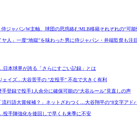
侍ジャパンW主軸、球団の思惑絡むMLB移籍それぞれの“可能
イヤ人」一度“地獄”を味わった男に侍ジャパン・井端監督も注
記録…日本球界が誇る「さらにすごい記録」とは
ェイズ…大谷苦手の “左投手” 不在で大きく有利
野手登録で投手1人余分に確保可能の“大谷ルール”見直しの声
「流行語大賞候補？」ネットざわつく…大谷翔平の“8文字アド
影…投手陣強化を後回しで早くも来季に不安