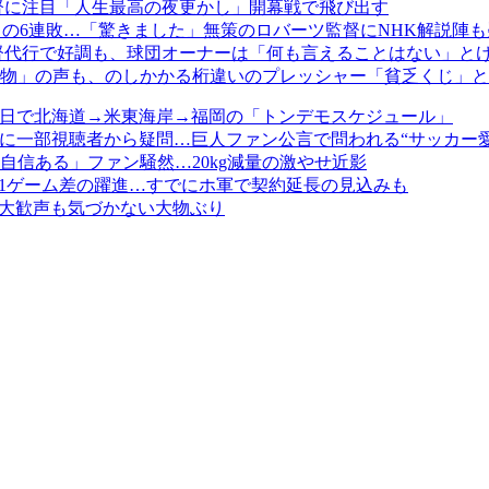
監督に注目「人生最高の夜更かし」開幕戦で飛び出す
トの6連敗…「驚きました」無策のロバーツ監督にNHK解説陣も
督代行で好調も、球団オーナーは「何も言えることはない」と
物」の声も、のしかかる桁違いのプレッシャー「貧乏くじ」と
、10日で北海道→米東海岸→福岡の「トンデモスケジュール」
に一部視聴者から疑問…巨人ファン公言で問われる“サッカー愛
信ある」ファン騒然…20kg減量の激やせ近影
と1ゲーム差の躍進…すでにホ軍で契約延長の見込みも
の大歓声も気づかない大物ぶり