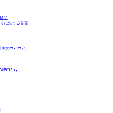
疑問
りに集まる苦言
計画のウハウハ
の理由とは
は