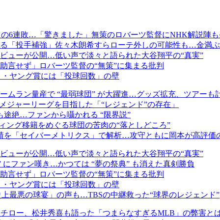
トの6連敗…「驚きました」無策のロバーツ監督にNHK解説陣も
る「投手補強」佐々木朗希すらローテ外しの可能性も…金満ぶ
ビューが公開…低い声で淡々と語られた大谷翔平の“真実”
助言せず」ロバーツ監督の“無策”に集まる批判
イ・ヤング賞には「投球回数」の壁
ムラン量産で “最弱球団” が大躍進…グッズ拡充、ツアーも
メジャーリーグを目指した「“レジェンド”の存在」
途絶…ファンから囁かれる “限界説”
ィング移籍をめぐる球団の苦肉の“落としどころ”
成績を「セイバーメトリクス」で解析…攻守ともに岡本が高評価
ビューが公開…低い声で淡々と語られた大谷翔平の“真実”
 にファン嘆き…かつては “夢の祭典” も消えた真剣勝負
助言せず」ロバーツ監督の“無策”に集まる批判
イ・ヤング賞には「投球回数」の壁
上最悪の球宴」の声も…TBSの中継救った“球界のレジェンド”
イチロー、松井秀喜も語った「つまらなすぎるMLB」の弊害と