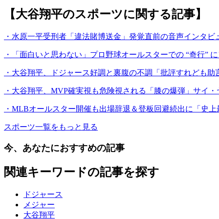
【大谷翔平のスポーツに関する記事】
・水原一平受刑者「違法賭博送金」発覚直前の音声インタビュ
・「面白いと思わない」プロ野球オールスターでの “奇行” に
・大谷翔平、ドジャース好調と裏腹の不調「批評すれども助言
・大谷翔平、MVP確実視も危険視される「膝の爆弾」サイ・
・MLBオールスター開催も出場辞退＆登板回避続出に「史上最
スポーツ一覧をもっと見る
今、あなたにおすすめの記事
関連キーワードの記事を探す
ドジャース
メジャー
大谷翔平