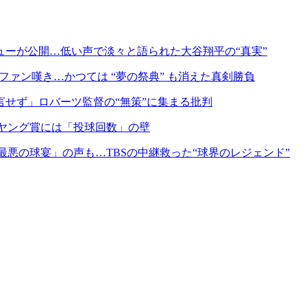
ーが公開…低い声で淡々と語られた大谷翔平の“真実”
ファン嘆き…かつては “夢の祭典” も消えた真剣勝負
せず」ロバーツ監督の“無策”に集まる批判
ヤング賞には「投球回数」の壁
悪の球宴」の声も…TBSの中継救った“球界のレジェンド”