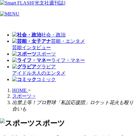
社会・政治
芸能・エンタメ
芸能
インタビュー
スポーツ
ライフ・マネー
グラビア
アイドル
大人のエンタメ
コミック
HOME
>
スポーツ
>
出禁上等！プロ野球「私設応援団」ロケット花火も殴り
合いも
スポーツ