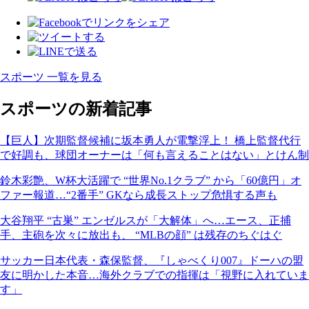
スポーツ 一覧を見る
スポーツの新着記事
【巨人】次期監督候補に坂本勇人が電撃浮上！ 橋上監督代行
で好調も、球団オーナーは「何も言えることはない」とけん制
鈴木彩艶、W杯大活躍で “世界No.1クラブ” から「60億円」オ
ファー報道…“2番手” GKなら成長ストップ危惧する声も
大谷翔平 “古巣” エンゼルスが「大解体」へ…エース、正捕
手、主砲を次々に放出も、 “MLBの顔” は残存のちぐはぐ
サッカー日本代表・森保監督、『しゃべくり007』ドーハの盟
友に明かした本音…海外クラブでの指揮は「視野に入れていま
す」