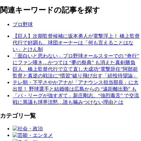
関連キーワードの記事を探す
プロ野球
【巨人】次期監督候補に坂本勇人が電撃浮上！ 橋上監督
代行で好調も、球団オーナーは「何も言えることはな
い」とけん制
「面白いと思わない」プロ野球オールスターでの “奇行”
にファン嘆き…かつては “夢の祭典” も消えた真剣勝負
巨人、橋上監督代行で立て直し大成功“電撃辞任”阿部前
監督と真逆の戦法に“慣習”破り飛び出す「続投待望論」
テレ朝・下平さやかアナが「アナウンス担当部長」に大
出世！ 野球選手と結婚後は広島からの “遠距離出勤” も
「パ・リーグが強すぎて」新庄剛志、“強烈毒舌” で交流
戦に異議も球界沈黙…誰も噛みつけない理由とは
カテゴリ一覧