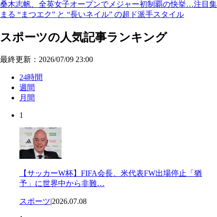
桑木志帆、全英女子オープンでメジャー初制覇の快挙…注目集
まる “まつエク” と “長いネイル” の超ド派手スタイル
スポーツの人気記事ランキング
最終更新：2026/07/09 23:00
24時間
週間
月間
1
【サッカーW杯】FIFA会長、米代表FW出場停止「猶
予」に世界中から非難…
スポーツ
|
2026.07.08