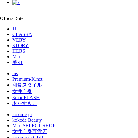
Official Site
JJ
CLASSY.
VERY
STORY
HERS
Mart
美ST
bis
Premium-K.net
和食スタイル
女性自身
SmartFLASH
本がすき。
kokode.jp
kokode Beauty
Mart SELECT SHOP
女性自身百貨店
kokode.jp GIFT