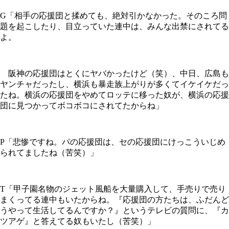
G「相手の応援団と揉めても、絶対引かなかった。そのころ問
題を起こしたり、目立っていた連中は、みんな出禁にされてる
よ。
阪神の応援団はとくにヤバかったけど（笑）、中日、広島も
ヤンチャだったし、横浜も暴走族上がりが多くてイケイケだっ
たね。横浜の応援団をやめてロッテに移った奴が、横浜の応援
団に見つかってボコボコにされてたからね」
P「悲惨ですね。パの応援団は、セの応援団にけっこういじめ
られてましたね（苦笑）」
T「甲子園名物のジェット風船を大量購入して、手売りで売り
まくってる連中もいたからね。『応援団の方たちは、ふだんど
うやって生活してるんですか？』というテレビの質問に、『カ
ツアゲ』と答えてる奴もいたし（苦笑）」