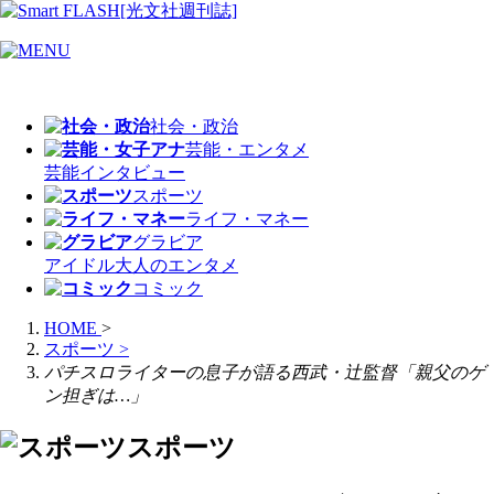
社会・政治
芸能・エンタメ
芸能
インタビュー
スポーツ
ライフ・マネー
グラビア
アイドル
大人のエンタメ
コミック
HOME
>
スポーツ
>
パチスロライターの息子が語る西武・辻監督「親父のゲ
ン担ぎは…」
スポーツ