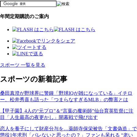
年間定期購読のご案内
スポーツ 一覧を見る
スポーツの新着記事
桑田真澄が野球界に警鐘「野球IQが雑になっている」イチロ
ー、松井秀喜も語った「つまらなすぎるMLB」の弊害とは
【甲子園】4人の“元プロ”＆“言葉の魔術師”仙台育英監督に注
目「人生最高の夜更かし」開幕戦で飛び出す
恋人を養子にして財産分与を…薬師寺保栄被告「文書偽造」で
懲役1年求刑「バレないと思ったの？」ファンも呆れる “老い