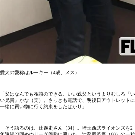
愛犬の愛称はルーキー（4歳、メス）
「父はなんでも相談のできる、いい親父というよりむしろ『い
い兄貴』かな（笑）。さっきも電話で、明後日アウトレットに
一緒に買い物に行く約束をしたばかり」
そう語るのは、辻泰史さん（34）。埼玉西武ライオンズを2
年連続23回めのリーグ優勝に導いた、辻発彦監督（60）の一粒