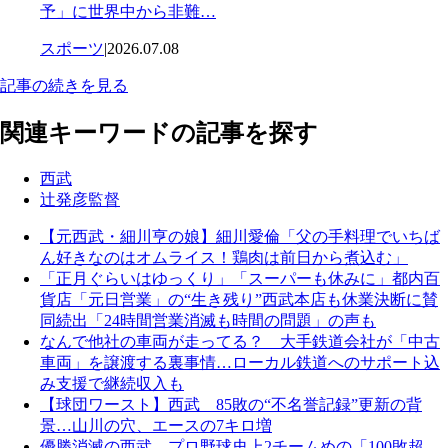
予」に世界中から非難…
スポーツ
|
2026.07.08
記事の続きを見る
関連キーワードの記事を探す
西武
辻発彦監督
【元西武・細川亨の娘】細川愛倫「父の手料理でいちば
ん好きなのはオムライス！鶏肉は前日から煮込む」
「正月ぐらいはゆっくり」「スーパーも休みに」都内百
貨店「元日営業」の“生き残り”西武本店も休業決断に賛
同続出「24時間営業消滅も時間の問題」の声も
なんで他社の車両が走ってる？ 大手鉄道会社が「中古
車両」を譲渡する裏事情…ローカル鉄道へのサポート込
み支援で継続収入も
【球団ワースト】西武 85敗の“不名誉記録”更新の背
景…山川の穴、エースの7キロ増
優勝消滅の西武、プロ野球史上2チームめの「100敗超