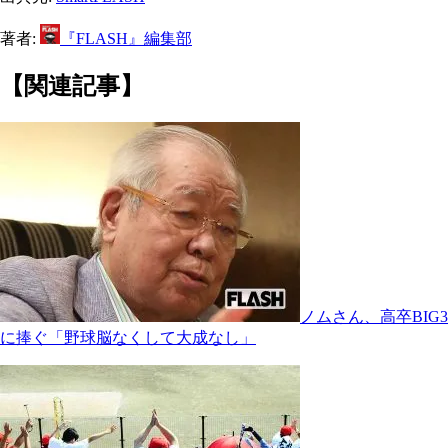
著者:
『FLASH』編集部
【関連記事】
ノムさん、高卒BIG3
に捧ぐ「野球脳なくして大成なし」