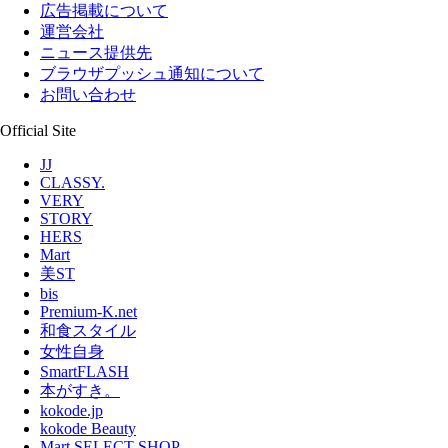
広告掲載について
運営会社
ニュース提供先
ブラウザプッシュ通知について
お問い合わせ
Official Site
JJ
CLASSY.
VERY
STORY
HERS
Mart
美ST
bis
Premium-K.net
和食スタイル
女性自身
SmartFLASH
本がすき。
kokode.jp
kokode Beauty
Mart SELECT SHOP