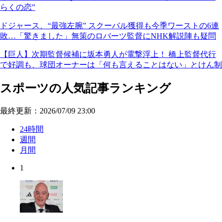
らくの恋”
ドジャース、“最強左腕” スクーバル獲得も今季ワーストの6連
敗…「驚きました」無策のロバーツ監督にNHK解説陣も疑問
【巨人】次期監督候補に坂本勇人が電撃浮上！ 橋上監督代行
で好調も、球団オーナーは「何も言えることはない」とけん制
スポーツの人気記事ランキング
最終更新：2026/07/09 23:00
24時間
週間
月間
1