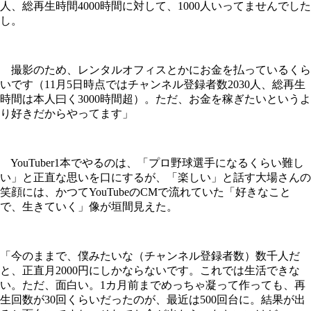
人、総再生時間4000時間に対して、1000人いってませんでした
し。
撮影のため、レンタルオフィスとかにお金を払っているくら
いです（11月5日時点ではチャンネル登録者数2030人、総再生
時間は本人曰く3000時間超）。ただ、お金を稼ぎたいというよ
り好きだからやってます」
YouTuber1本でやるのは、「プロ野球選手になるくらい難し
い」と正直な思いを口にするが、「楽しい」と話す大場さんの
笑顔には、かつてYouTubeのCMで流れていた「好きなこと
で、生きていく」像が垣間見えた。
「今のままで、僕みたいな（チャンネル登録者数）数千人だ
と、正直月2000円にしかならないです。これでは生活できな
い。ただ、面白い。1カ月前までめっちゃ凝って作っても、再
生回数が30回くらいだったのが、最近は500回台に。結果が出