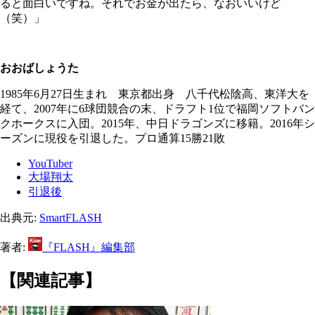
ると面白いですね。それでお金が出たら、なおいいけど
（笑）」
おおばしょうた
1985年6月27日生まれ 東京都出身 八千代松陰高、東洋大を
経て、2007年に6球団競合の末、ドラフト1位で福岡ソフトバン
クホークスに入団。2015年、中日ドラゴンズに移籍。2016年シ
ーズンに現役を引退した。プロ通算15勝21敗
YouTuber
大場翔太
引退後
出典元:
SmartFLASH
著者:
『FLASH』編集部
【関連記事】