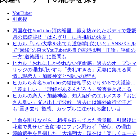
YouTuber
引退後
四国在住YouTuber河内裕里、鍛え抜かれたボディで愛媛
県の伝統競技「はんぎり」に再挑戦の決意！
ヒカル「いい大学を出ても道徳学ばないと」SNSバトル
で“因縁”の東大YouTuber逮捕で痛烈批判「正論」評価の
一方“道徳語り”に疑問も
ヒカル「おれにしかやれない使命感」過去のオープンマ
リッジの理由明かすも「失礼すぎる」元妻に集まる同
情…現恋人・加藤神楽と“扱いの差”も
ヒカルら有名YouTuberの結婚相手めぐりSNSで大議論…
「羨ましい」「理解があるんだろう」賛否巻き起こる
ヒカルの恋人・加藤神楽、知人紹介のエルメスを「おば
さん臭い」ダメ出しで波紋 過去には海外旅行で子ど
も“置き去り”疑惑、カップルに注がれる厳しい目
「命を削りながら」相撲を取ってきた貴景勝、引退後に
花道で見せた“激変”姿にファン思わず「安心」の理由
競輪選手を目指した「大場翔太」現在は「楽しくユーチ