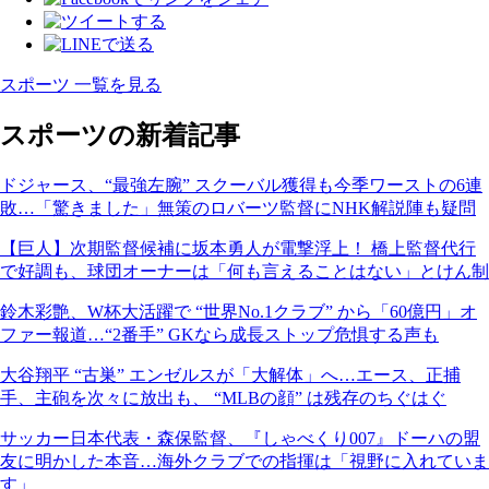
スポーツ 一覧を見る
スポーツの新着記事
ドジャース、“最強左腕” スクーバル獲得も今季ワーストの6連
敗…「驚きました」無策のロバーツ監督にNHK解説陣も疑問
【巨人】次期監督候補に坂本勇人が電撃浮上！ 橋上監督代行
で好調も、球団オーナーは「何も言えることはない」とけん制
鈴木彩艶、W杯大活躍で “世界No.1クラブ” から「60億円」オ
ファー報道…“2番手” GKなら成長ストップ危惧する声も
大谷翔平 “古巣” エンゼルスが「大解体」へ…エース、正捕
手、主砲を次々に放出も、 “MLBの顔” は残存のちぐはぐ
サッカー日本代表・森保監督、『しゃべくり007』ドーハの盟
友に明かした本音…海外クラブでの指揮は「視野に入れていま
す」