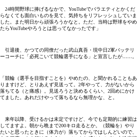
24時間野球に捧げるなかで、YouTubeでバラエティとかくだ
らなくても面白いものを見て、気持ちをリフレッシュしていま
した。また明日から頑張ろうかなと。ただ、当時は野球をやめ
たらYouTubeやろうとは思ってなかったです」
引退後、かつての同僚だった武山真吾・現中日2軍バッテリ
ーコーチに「必死こいて競輪選手になる」と宣言したが……。
「競輪（選手を目指すことを）やめたの、と聞かれることもあ
りますけど、とりあえず見送って。2年やって、力がないから
落ちてる（と痛感）。見送ろうと決めるくらい、2回めにかけ
てました。あれだけやって落ちるなら無理かな、と。
来年以降、受けるかは未定ですけど、今でも定期的に練習は
してますよ。朝から晩まで200キロ走るとか。（競輪を）やり
たいと思ったときに（体力が）落ちてからではしんどいので、