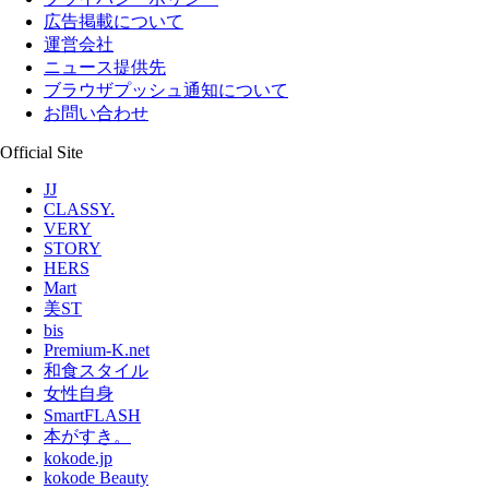
広告掲載について
運営会社
ニュース提供先
ブラウザプッシュ通知について
お問い合わせ
Official Site
JJ
CLASSY.
VERY
STORY
HERS
Mart
美ST
bis
Premium-K.net
和食スタイル
女性自身
SmartFLASH
本がすき。
kokode.jp
kokode Beauty