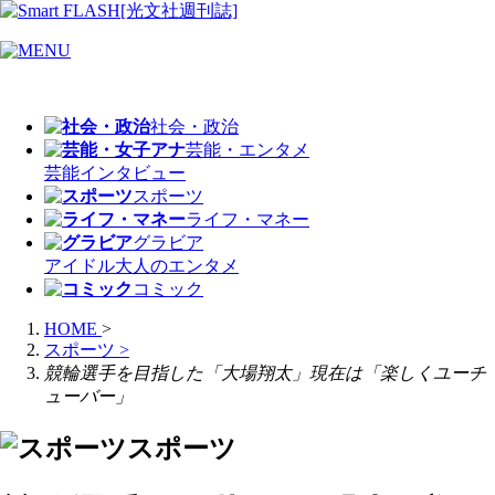
社会・政治
芸能・エンタメ
芸能
インタビュー
スポーツ
ライフ・マネー
グラビア
アイドル
大人のエンタメ
コミック
HOME
>
スポーツ
>
競輪選手を目指した「大場翔太」現在は「楽しくユーチ
ューバー」
スポーツ