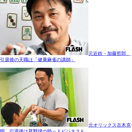
元近鉄・加藤哲郎、
引退後の天職は「健康麻雀の講師」
元オリックス古木克
明、引退後は草野球の助っ人ビジネスも