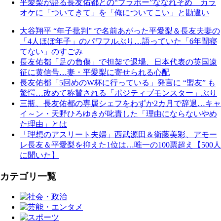
平愛梨が語る長友佑都との“ブラボー”ななれそめ カラ
オケに「ついてきて」を「俺についてこい」と勘違い
大谷翔平 “年子批判” で名前あがった平愛梨＆長友夫妻の
「4人ほぼ年子」のパワフルぶり…語っていた「6年間寝
てない」のすごみ
長友佑都「足の負傷」で担架で退場、日本代表の英国遠
征に黄信号…妻・平愛梨に寄せられる心配
長友佑都「5回めのW杯に行っている」発言に “盟友” も
驚愕…改めて称賛される「ポジティブモンスター」ぶり
三瓶、長友佑都の専属シェフをわずか2カ月で辞退…キャ
イ～ン・天野ひろゆきが叱責した「理由にならないやめ
た理由」とは
「理想のアスリート夫婦」西武源田＆衛藤美彩、アモー
レ長友＆平愛梨を抑えた1位は…唯一の100票超え【500人
に聞いた】
カテゴリ一覧