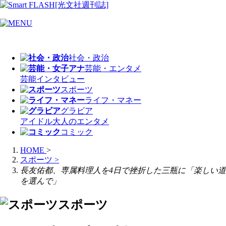
社会・政治
芸能・エンタメ
芸能
インタビュー
スポーツ
ライフ・マネー
グラビア
アイドル
大人のエンタメ
コミック
HOME
>
スポーツ
>
長友佑都、専属料理人を4日で挫折した三瓶に「楽しい道
を選んで」
スポーツ