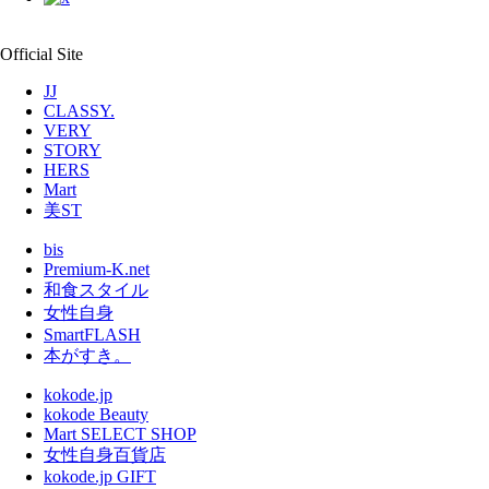
Official Site
JJ
CLASSY.
VERY
STORY
HERS
Mart
美ST
bis
Premium-K.net
和食スタイル
女性自身
SmartFLASH
本がすき。
kokode.jp
kokode Beauty
Mart SELECT SHOP
女性自身百貨店
kokode.jp GIFT