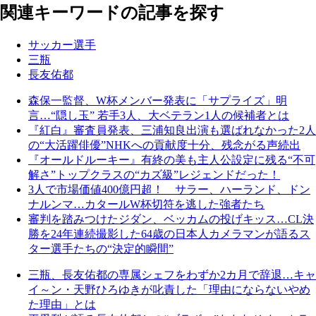
関連キーワードの記事を探す
サッカー選手
三瓶
長友佑都
森保一監督、W杯メンバー発表に「サプライズ」明
言…“隠し玉” 若手3人、大ベテラン1人の候補者とは
『紅白』審査員発表、三浦知良出演も選ばれなかった2人
の“大活躍俳優”NHKへの貢献度十分、残念がる声続出
『オールドルーキー』有終の美も主人公設定に残る“不可
解さ”トップクラスの“カズ級”レジェンドだった！
3人で市場価値400億円超！ サラー、ハーランド、ドン
ナルンマ…カタールW杯切符を逃した強者たち
審判を踏みつけたジダン、ベッカムの投げキッス…CL決
勝を24年連続撮影した64歳の日本人カメラマンが語るス
ター選手たちの“決定的瞬間”
三瓶、長友佑都の専属シェフをわずか2カ月で辞退…キャ
イ～ン・天野ひろゆきが叱責した「理由にならないやめ
た理由」とは