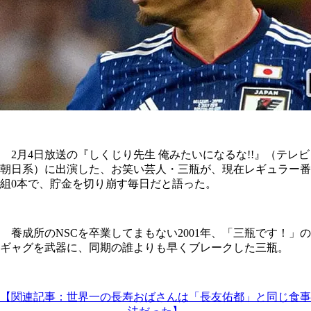
2月4日放送の『しくじり先生 俺みたいになるな!!』（テレビ
朝日系）に出演した、お笑い芸人・三瓶が、現在レギュラー番
組0本で、貯金を切り崩す毎日だと語った。
養成所のNSCを卒業してまもない2001年、「三瓶です！」の
ギャグを武器に、同期の誰よりも早くブレークした三瓶。
【関連記事：世界一の長寿おばさんは「長友佑都」と同じ食事