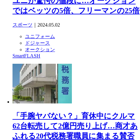
ユニが驚愕の値段に…オークション
ではベッツの5倍、フリーマンの25倍
スポーツ
｜2024.05.02
ユニフォーム
ドジャース
オークション
SmartFLASH
「手腕ヤバない？」育休中にクルマ
62台転売して2億円売り上げ…商才あ
ふれる20代税務署職員に集まる賛否