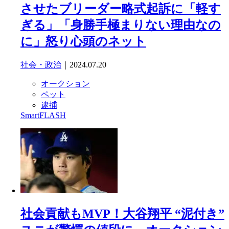
させたブリーダー略式起訴に「軽す
ぎる」「身勝手極まりない理由なの
に」怒り心頭のネット
社会・政治
｜2024.07.20
オークション
ペット
逮捕
SmartFLASH
社会貢献もMVP！大谷翔平 “泥付き”