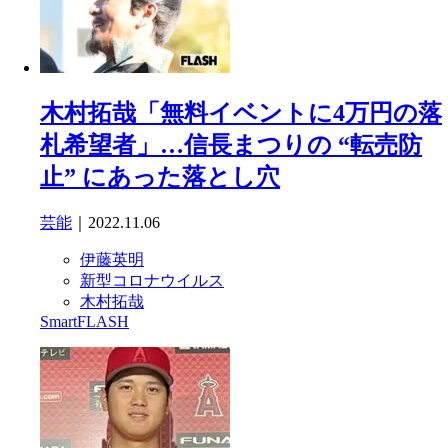
木村拓哉「無料イベントに4万円の落
札希望者」…信長まつりの “転売防
止” にあった落とし穴
芸能
｜2022.11.06
伊藤英明
新型コロナウイルス
木村拓哉
SmartFLASH