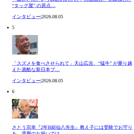
“タッグ屋” の原点…
インタビュー
|
2026.08.05
5
「スズメを食べさせられて」天山広吉、“猛牛” が乗り越
えた過酷な新日本プ…
インタビュー
|
2026.08.05
6
さとう宗幸『2年B組仙八先生』教え子には受験でお守り
を…還暦のお祝いでは…