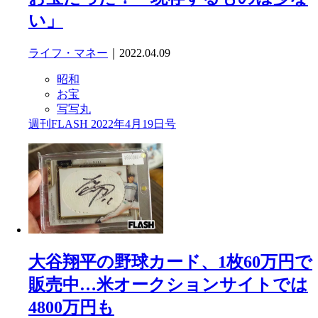
い」
ライフ・マネー
｜2022.04.09
昭和
お宝
写写丸
週刊FLASH 2022年4月19日号
大谷翔平の野球カード、1枚60万円で
販売中…米オークションサイトでは
4800万円も