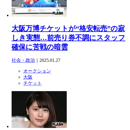
大阪万博チケットが“格安転売”の寂
しき実態…前売り券不調にスタッフ
確保に苦戦の暗雲
社会・政治
｜2025.01.27
オークション
大阪
チケット