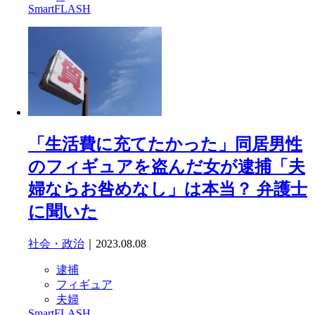
SmartFLASH
「生活費に充てたかった」同居男性
のフィギュアを盗んだ女が逮捕「夫
婦ならお咎めなし」は本当？ 弁護士
に聞いた
社会・政治
｜2023.08.08
逮捕
フィギュア
夫婦
SmartFLASH