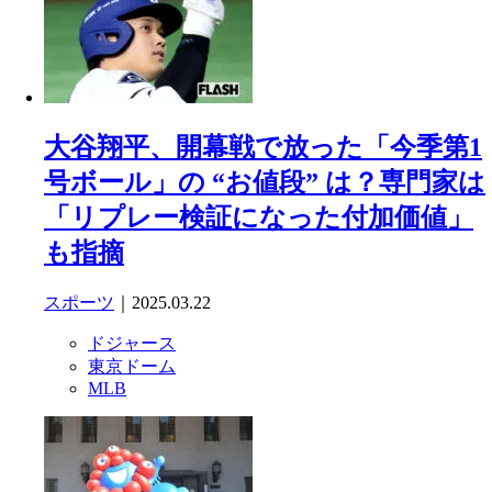
大谷翔平、開幕戦で放った「今季第1
号ボール」の “お値段” は？専門家は
「リプレー検証になった付加価値」
も指摘
スポーツ
｜2025.03.22
ドジャース
東京ドーム
MLB