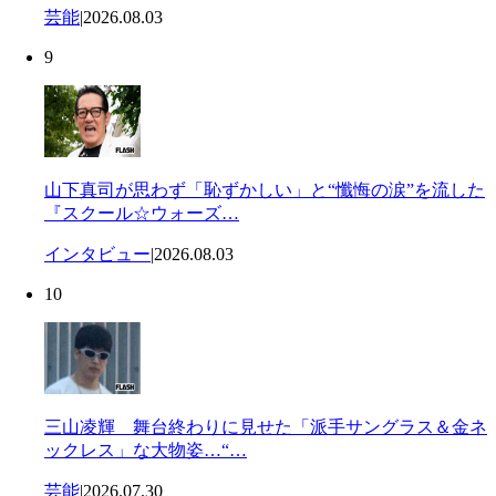
芸能
|
2026.08.03
9
山下真司が思わず「恥ずかしい」と“懺悔の涙”を流した
『スクール☆ウォーズ…
インタビュー
|
2026.08.03
10
三山凌輝 舞台終わりに見せた「派手サングラス＆金ネ
ックレス」な大物姿…“…
芸能
|
2026.07.30