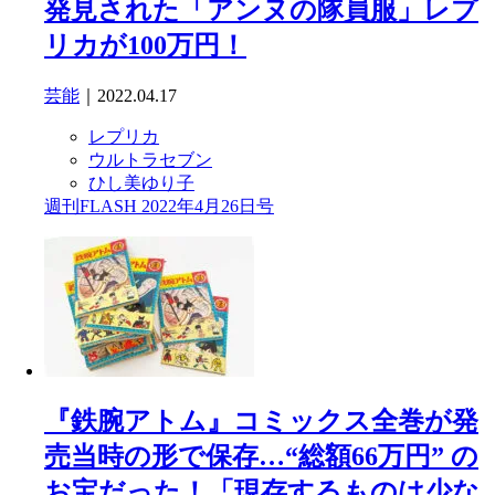
発見された「アンヌの隊員服」レプ
リカが100万円！
芸能
｜2022.04.17
レプリカ
ウルトラセブン
ひし美ゆり子
週刊FLASH 2022年4月26日号
『鉄腕アトム』コミックス全巻が発
売当時の形で保存…“総額66万円” の
お宝だった！「現存するものは少な