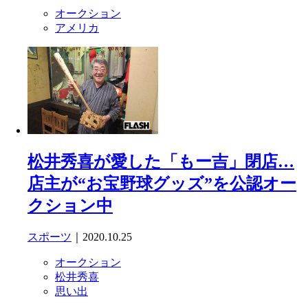
オークション
アメリカ
松井秀喜が愛した「もー吉」閉店…
店主が“お宝野球グッズ”を公認オー
クション中
スポーツ
｜2020.10.25
オークション
松井秀喜
思い出