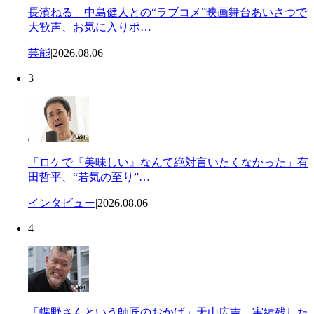
長濱ねる 中島健人との“ラブコメ”映画舞台あいさつで
大歓声、お気に入りポ…
芸能
|
2026.08.06
3
「ロケで『美味しい』なんて絶対言いたくなかった」有
田哲平、“若気の至り”…
インタビュー
|
2026.08.06
4
「蝶野さんという師匠のおかげ」天山広吉、実績残した