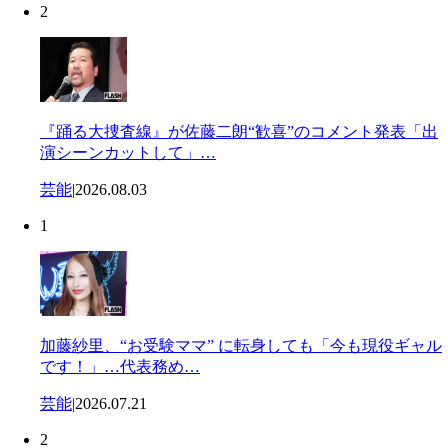
2
『踊る大捜査線』が佐藤二朗“歓喜”のコメント発表「出
演シーンカットして」…
芸能
|
2026.08.03
1
加藤紗里、“お受験ママ” に転身しても「今も現役ギャル
です！」…代表務め…
芸能
|
2026.07.21
2