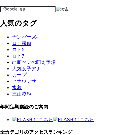
人気のタグ
ナンバーズ4
ロト探偵
ロト6
ロト7
出萌クンの萌え予想
人気女子アナ
カープ
アナウンサー
水着
三山凌輝
年間定期購読のご案内
全カテゴリのアクセスランキング