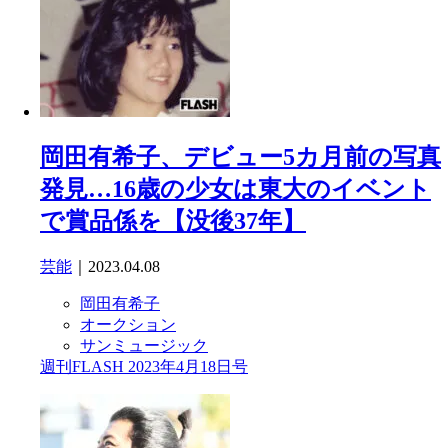
岡田有希子、デビュー5カ月前の写真
発見…16歳の少女は東大のイベント
で賞品係を【没後37年】
芸能
｜2023.04.08
岡田有希子
オークション
サンミュージック
週刊FLASH 2023年4月18日号