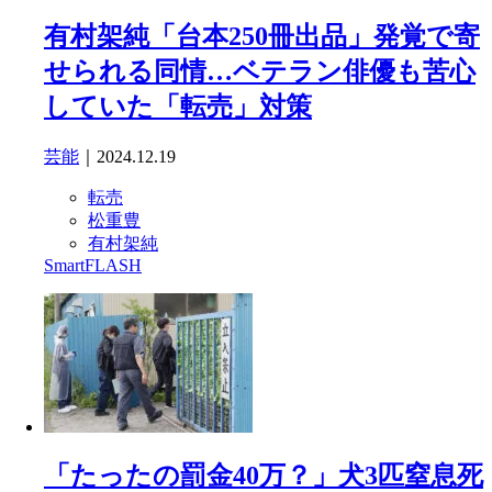
有村架純「台本250冊出品」発覚で寄
せられる同情…ベテラン俳優も苦心
していた「転売」対策
芸能
｜2024.12.19
転売
松重豊
有村架純
SmartFLASH
「たったの罰金40万？」犬3匹窒息死