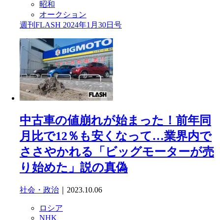
昭和
オークション
週刊FLASH 2024年1月30日号
中古車の値崩れが始まった！前年同
月比で12％も安くなって…業界内で
ささやかれる「ビッグモーターが売
り始めた」説の真偽
社会・政治
｜2023.10.06
ロシア
NHK