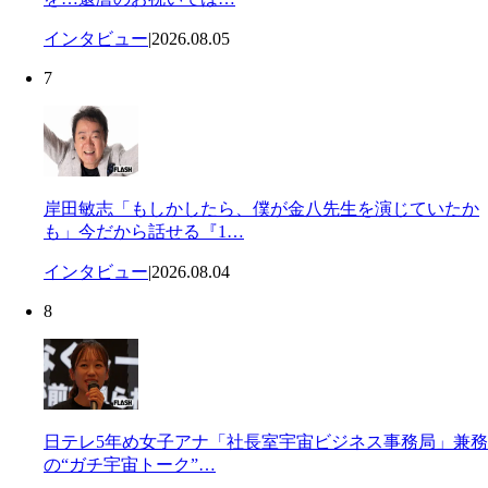
インタビュー
|
2026.08.05
7
岸田敏志「もしかしたら、僕が金八先生を演じていたか
も」今だから話せる『1…
インタビュー
|
2026.08.04
8
日テレ5年め女子アナ「社長室宇宙ビジネス事務局」兼務
の“ガチ宇宙トーク”…