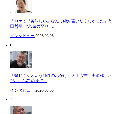
「ロケで『美味しい』なんて絶対言いたくなかった」有
田哲平、“若気の至り”…
インタビュー
|
2026.08.06
6
「蝶野さんという師匠のおかげ」天山広吉、実績残した
“タッグ屋” の原点…
インタビュー
|
2026.08.05
7