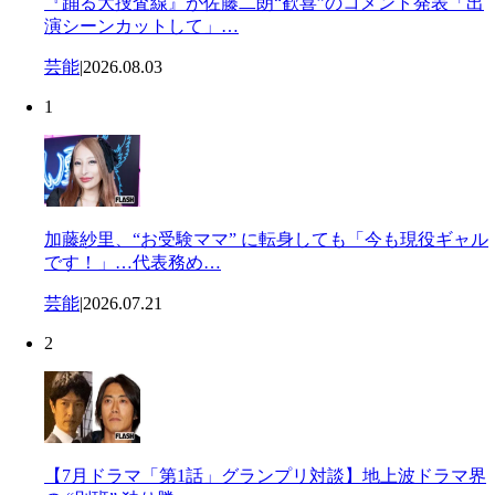
『踊る大捜査線』が佐藤二朗“歓喜”のコメント発表「出
演シーンカットして」…
芸能
|
2026.08.03
1
加藤紗里、“お受験ママ” に転身しても「今も現役ギャル
です！」…代表務め…
芸能
|
2026.07.21
2
【7月ドラマ「第1話」グランプリ対談】地上波ドラマ界