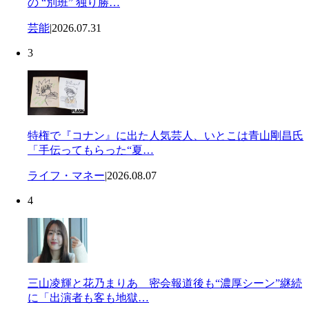
の “別班” 独り勝…
芸能
|
2026.07.31
3
特権で『コナン』に出た人気芸人、いとこは青山剛昌氏
「手伝ってもらった“夏…
ライフ・マネー
|
2026.08.07
4
三山凌輝と花乃まりあ 密会報道後も“濃厚シーン”継続
に「出演者も客も地獄…