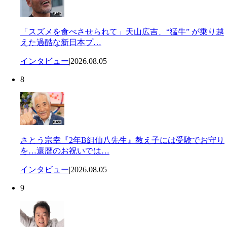
「スズメを食べさせられて」天山広吉、“猛牛” が乗り越
えた過酷な新日本プ…
インタビュー
|
2026.08.05
8
さとう宗幸『2年B組仙八先生』教え子には受験でお守り
を…還暦のお祝いでは…
インタビュー
|
2026.08.05
9