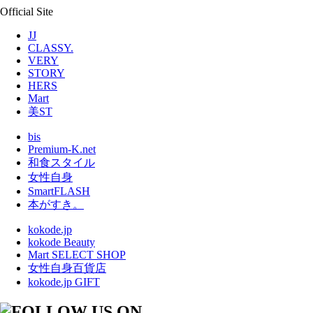
Official Site
JJ
CLASSY.
VERY
STORY
HERS
Mart
美ST
bis
Premium-K.net
和食スタイル
女性自身
SmartFLASH
本がすき。
kokode.jp
kokode Beauty
Mart SELECT SHOP
女性自身百貨店
kokode.jp GIFT