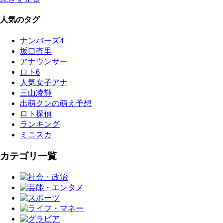
人気のタグ
ナンバーズ4
坂口杏里
アナウンサー
ロト6
人気女子アナ
三山凌輝
出萌クンの萌え予想
ロト探偵
ランキング
ミニスカ
カテゴリ一覧