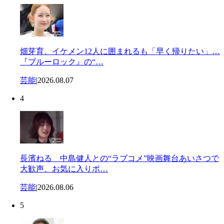
畑芽育、イケメン12人に囲まれるも「早く帰りたい」…
『ブルーロック』の“…
芸能
|
2026.08.07
4
長濱ねる 中島健人との“ラブコメ”映画舞台あいさつで
大歓声、お気に入りポ…
芸能
|
2026.08.06
5