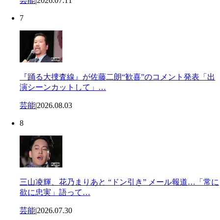
芸能
|
2026.07.11
7
『踊る大捜査線』が佐藤二朗“歓喜”のコメント発表「出
演シーンカットして」…
芸能
|
2026.08.03
8
三山凌輝、花乃まりあと “ドン引き” メール報道…「常に
欲に忠実」語って…
芸能
|
2026.07.30