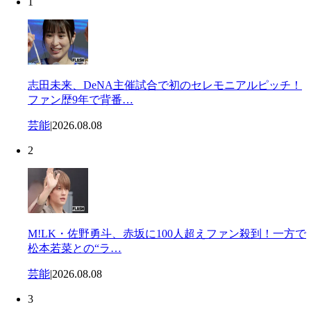
1
志田未来、DeNA主催試合で初のセレモニアルピッチ！
ファン歴9年で背番…
芸能
|
2026.08.08
2
M!LK・佐野勇斗、赤坂に100人超えファン殺到！一方で
松本若菜との“ラ…
芸能
|
2026.08.08
3