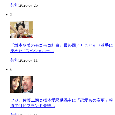
芸能
|
2026.07.25
5
『坂本冬美のモゴモゴ紅白』最終回／とことんド派手に
決めた “スペシャル王…
芸能
|
2026.07.11
6
フジ、佐藤二朗＆橋本愛騒動渦中に「恋愛もの変更」報
道で“月9ブランド失墜…