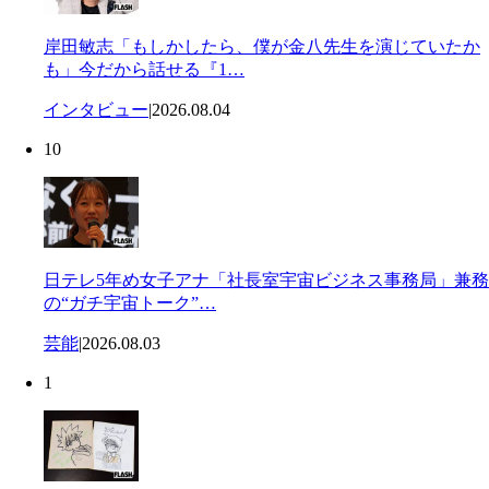
岸田敏志「もしかしたら、僕が金八先生を演じていたか
も」今だから話せる『1…
インタビュー
|
2026.08.04
10
日テレ5年め女子アナ「社長室宇宙ビジネス事務局」兼務
の“ガチ宇宙トーク”…
芸能
|
2026.08.03
1