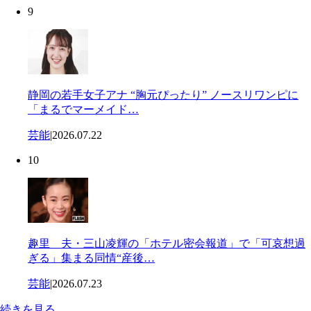
9
静岡の若手女子アナ “胸元ぴったり” ノースリワンピに
「まるでマーメイド…
芸能
|
2026.07.22
10
趣里 夫・三山凌輝の「ホテル密会報道」で「可哀想過
ぎる」集まる同情“産後…
芸能
|
2026.07.23
続きを見る