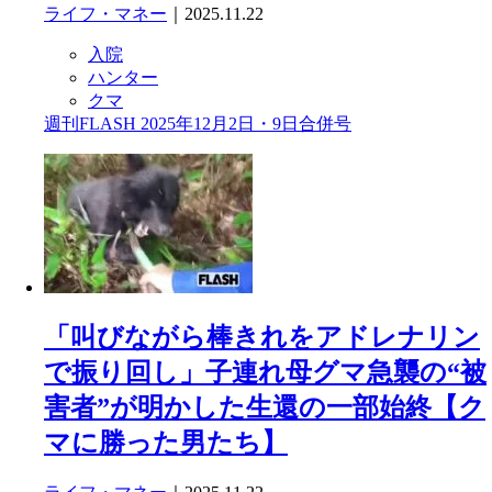
ライフ・マネー
｜2025.11.22
入院
ハンター
クマ
週刊FLASH 2025年12月2日・9日合併号
「叫びながら棒きれをアドレナリン
で振り回し」子連れ母グマ急襲の“被
害者”が明かした生還の一部始終【ク
マに勝った男たち】