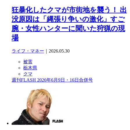
狂暴化したクマが市街地を襲う！ 出
没原因は「縄張り争いの激化」すご
腕・女性ハンターに聞いた狩猟の現
場
ライフ・マネー
｜2026.05.30
被害
栃木県
クマ
週刊FLASH 2026年6月9日・16日合併号