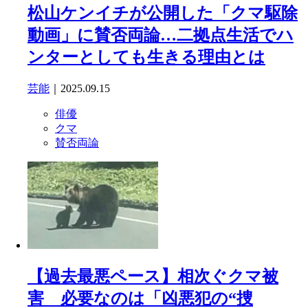
松山ケンイチが公開した「クマ駆除
動画」に賛否両論…二拠点生活でハ
ンターとしても生きる理由とは
芸能
｜2025.09.15
俳優
クマ
賛否両論
【過去最悪ペース】相次ぐクマ被
害 必要なのは「凶悪犯の“捜