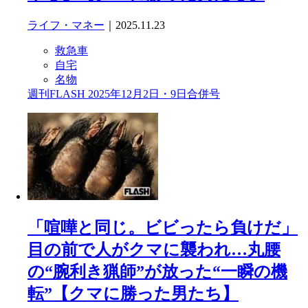
ライフ・マネー
｜2025.11.23
救急車
自宅
名物
週刊FLASH 2025年12月2日・9日合併号
「喧嘩と同じ。ビビったら負けだ」
目の前で人がクマに襲われ…丸腰
の“腕利き猟師”が放った“一瞬の機
転”【クマに勝った男たち】