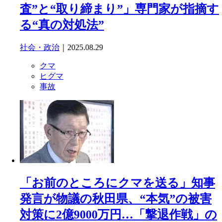
査”と“取り締まり”」専門家が指摘す
る“真の対処法”
社会・政治
｜2025.08.29
クマ
ヒグマ
事故
「お前のところにクマを送る」知事
発言が物議の秋田県、“本気”の被害
対策に2億9000万円…「撃退作戦」の