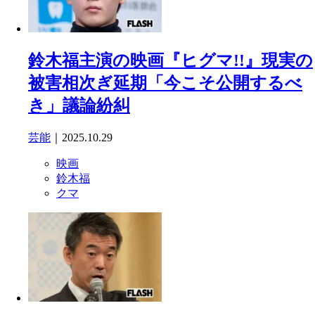
鈴木福主演の映画『ヒグマ!!』現実の
被害相次ぎ延期「今こそ公開するべ
き」議論紛糾
芸能
｜2025.10.29
映画
鈴木福
クマ