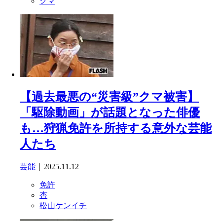
クマ
【過去最悪の“災害級”クマ被害】
「駆除動画」が話題となった俳優
も…狩猟免許を所持する意外な芸能
人たち
芸能
｜2025.11.12
免許
杏
松山ケンイチ