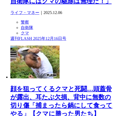
自衛隊にはクマの駆除は無理だ！」
ライフ・マネー
｜2025.12.06
警察
自衛隊
クマ
週刊FLASH 2025年12月16日号
顔を狙ってくるクマと死闘…頭蓋骨
が露出、耳たぶ欠損、背中に無数の
切り傷「捕まったら鍋にして食って
やる」【クマに勝った男たち】