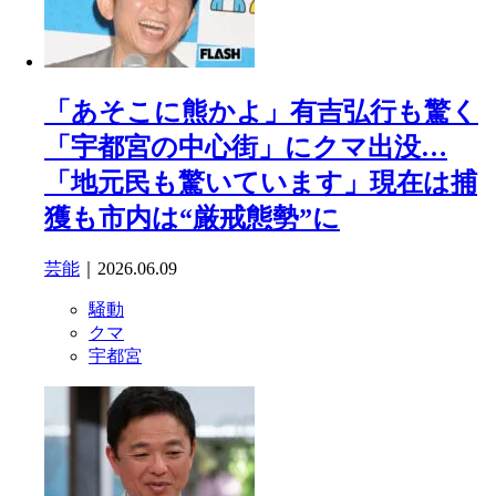
「あそこに熊かよ」有吉弘行も驚く
「宇都宮の中心街」にクマ出没…
「地元民も驚いています」現在は捕
獲も市内は“厳戒態勢”に
芸能
｜2026.06.09
騒動
クマ
宇都宮