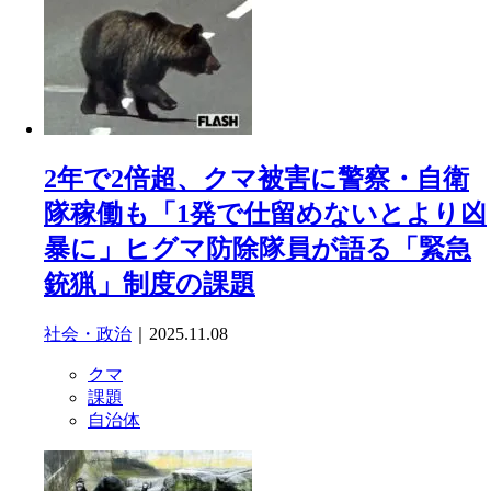
2年で2倍超、クマ被害に警察・自衛
隊稼働も「1発で仕留めないとより凶
暴に」ヒグマ防除隊員が語る「緊急
銃猟」制度の課題
社会・政治
｜2025.11.08
クマ
課題
自治体