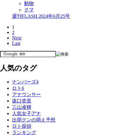
動物
クマ
週刊FLASH 2024年6月25号
1
2
Next
Last
人気のタグ
ナンバーズ4
ロト6
アナウンサー
坂口杏里
三山凌輝
人気女子アナ
出萌クンの萌え予想
ロト探偵
ランキング