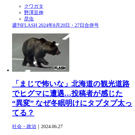
クワガタ
野澤亘伸
昆虫
週刊FLASH 2024年8月20日・27日合併号
「まじで怖いな」北海道の観光道路
でヒグマに遭遇…投稿者が感じた
“異変” なぜ冬眠明けにタプタプ太っ
てる？
社会・政治
｜2024.06.27