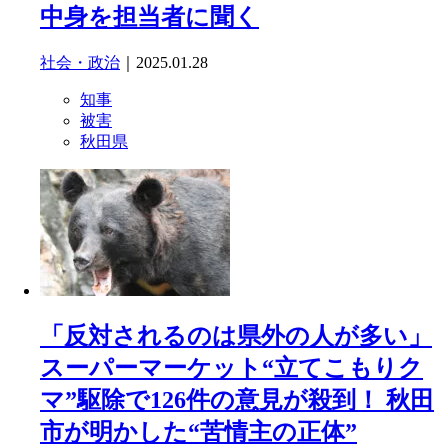
中身を担当者に聞く
社会・政治
｜2025.01.28
知事
被害
秋田県
「反対されるのは県外の人が多い」
スーパーマーケット“立てこもりク
マ”駆除で126件の意見が殺到！ 秋田
市が明かした“苦情主の正体”