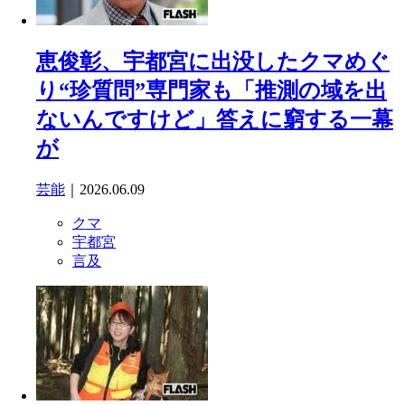
恵俊彰、宇都宮に出没したクマめぐ
り“珍質問”専門家も「推測の域を出
ないんですけど」答えに窮する一幕
が
芸能
｜2026.06.09
クマ
宇都宮
言及