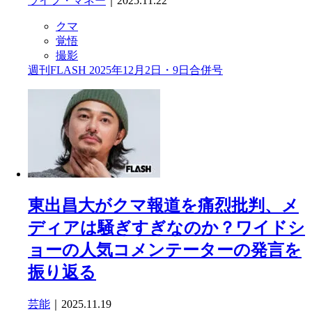
ライフ・マネー
｜2025.11.22
クマ
覚悟
撮影
週刊FLASH 2025年12月2日・9日合併号
東出昌大がクマ報道を痛烈批判、メ
ディアは騒ぎすぎなのか？ワイドシ
ョーの人気コメンテーターの発言を
振り返る
芸能
｜2025.11.19