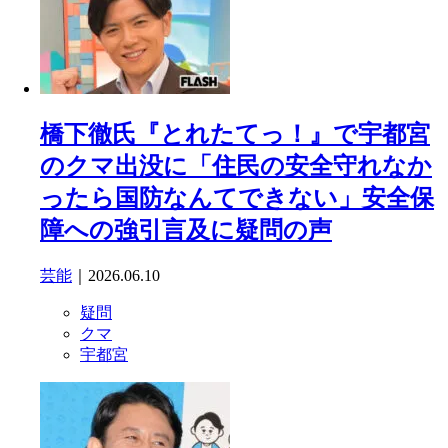
橋下徹氏『とれたてっ！』で宇都宮
のクマ出没に「住民の安全守れなか
ったら国防なんてできない」安全保
障への強引言及に疑問の声
芸能
｜2026.06.10
疑問
クマ
宇都宮