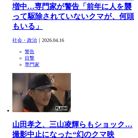
増中…専門家が警告「前年に人を襲
って駆除されていないクマが、何頭
もいる」
社会・政治
｜2026.04.16
警告
目撃
専門家
山田孝之、三山凌輝らもショック…
撮影中止になった“幻のクマ映