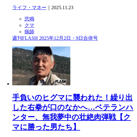
ライフ・マネー
｜2025.11.23
悲鳴
クマ
猟師
週刊FLASH 2025年12月2日・9日合併号
手負いのヒグマに襲われた！繰り出
した右拳が口のなかへ…ベテランハ
ンター、無我夢中の壮絶肉弾戦【ク
マに勝った男たち】