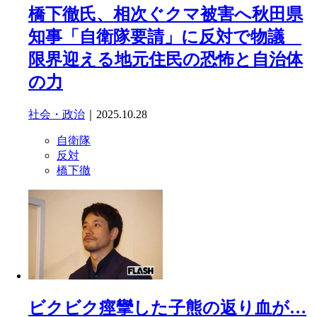
橋下徹氏、相次ぐクマ被害へ秋田県
知事「自衛隊要請」に反対で物議
限界迎える地元住民の恐怖と自治体
の力
社会・政治
｜2025.10.28
自衛隊
反対
橋下徹
ビクビク痙攣した子熊の返り血が…