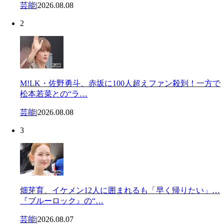
芸能
|
2026.08.08
2
M!LK・佐野勇斗、赤坂に100人超えファン殺到！一方で
松本若菜との“ラ…
芸能
|
2026.08.08
3
畑芽育、イケメン12人に囲まれるも「早く帰りたい」…
『ブルーロック』の“…
芸能
|
2026.08.07