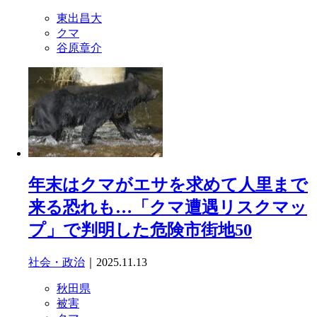
東出昌大
クマ
谷原章介
年末はクマがエサを求めて人里まで
来る恐れも…「クマ遭遇リスクマッ
プ」で判明した危険市街地50
社会・政治
｜2025.11.13
秋田県
被害