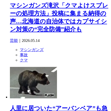
マシンガンズ滝沢「クマよけスプレ
ーの処理方法」投稿に集まる納得の
声…北海道の自治体ではカプサイシ
ン対策の“完全防備”紹介も
芸能
｜2026.05.14
マシンガンズ
事故
クマ
人里に居ついた“アーバンベア”も急