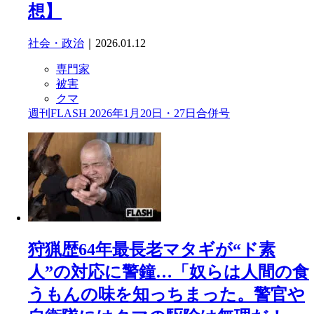
想】
社会・政治
｜2026.01.12
専門家
被害
クマ
週刊FLASH 2026年1月20日・27日合併号
狩猟歴64年最長老マタギが“ド素
人”の対応に警鐘…「奴らは人間の食
うもんの味を知っちまった。警官や