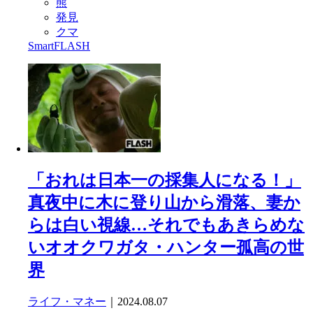
熊
発見
クマ
SmartFLASH
「おれは日本一の採集人になる！」
真夜中に木に登り山から滑落、妻か
らは白い視線…それでもあきらめな
いオオクワガタ・ハンター孤高の世
界
ライフ・マネー
｜2024.08.07