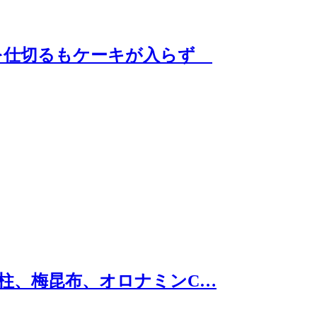
を仕切るもケーキが入らず
柱、梅昆布、オロナミンC…