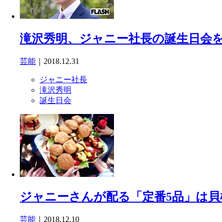
滝沢秀明、ジャニー社長の誕生日会
芸能
｜2018.12.31
ジャニー社長
滝沢秀明
誕生日会
ジャニーさんが配る「定番5品」は貝
芸能
｜2018.12.10