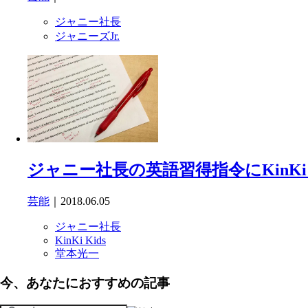
ジャニー社長
ジャニーズJr.
ジャニー社長の英語習得指令にKinKi
芸能
｜2018.06.05
ジャニー社長
KinKi Kids
堂本光一
今、あなたにおすすめの記事