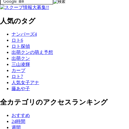
人気のタグ
ナンバーズ4
ロト6
ロト探偵
出萌クンの萌え予想
出萌クン
三山凌輝
カープ
ロト7
人気女子アナ
藤あや子
全カテゴリのアクセスランキング
おすすめ
24時間
週間