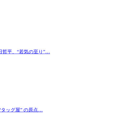
哲平、“若気の至り”…
タッグ屋” の原点…