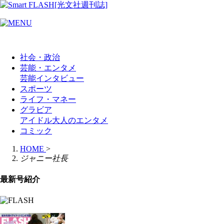
社会・政治
芸能・エンタメ
芸能
インタビュー
スポーツ
ライフ・マネー
グラビア
アイドル
大人のエンタメ
コミック
HOME
>
ジャニー社長
最新号紹介