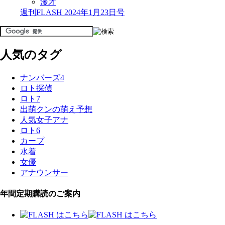
漫才
週刊FLASH 2024年1月23日号
人気のタグ
ナンバーズ4
ロト探偵
ロト7
出萌クンの萌え予想
人気女子アナ
ロト6
カープ
水着
女優
アナウンサー
年間定期購読のご案内