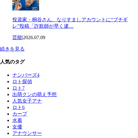
投資家・桐谷さん、なりすましアカウントに“ブチギ
レ”投稿「詐欺師が早く逮…
芸能
|
2026.07.09
続きを見る
人気のタグ
ナンバーズ4
ロト探偵
ロト7
出萌クンの萌え予想
人気女子アナ
ロト6
カープ
水着
女優
アナウンサー