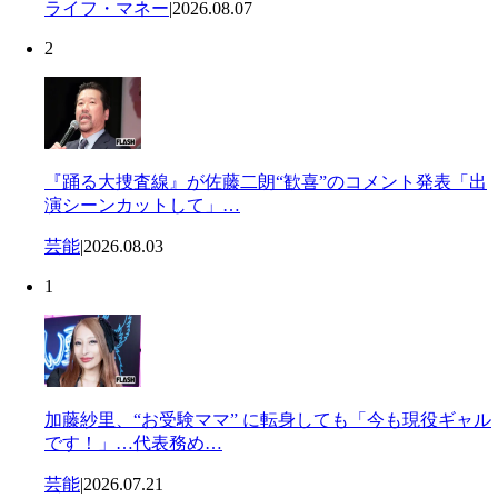
ライフ・マネー
|
2026.08.07
2
『踊る大捜査線』が佐藤二朗“歓喜”のコメント発表「出
演シーンカットして」…
芸能
|
2026.08.03
1
加藤紗里、“お受験ママ” に転身しても「今も現役ギャル
です！」…代表務め…
芸能
|
2026.07.21