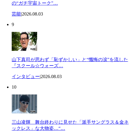
の“ガチ宇宙トーク”…
芸能
|
2026.08.03
9
山下真司が思わず「恥ずかしい」と“懺悔の涙”を流した
『スクール☆ウォーズ…
インタビュー
|
2026.08.03
10
三山凌輝 舞台終わりに見せた「派手サングラス＆金ネ
ックレス」な大物姿…“…