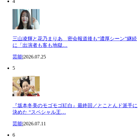
4
三山凌輝と花乃まりあ 密会報道後も“濃厚シーン”継続
に「出演者も客も地獄…
芸能
|
2026.07.25
5
『坂本冬美のモゴモゴ紅白』最終回／とことんド派手に
決めた “スペシャル王…
芸能
|
2026.07.11
6