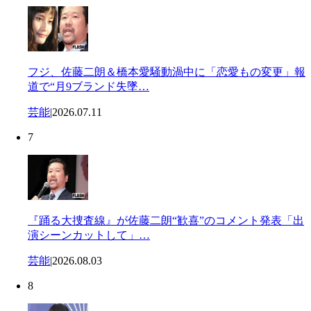
フジ、佐藤二朗＆橋本愛騒動渦中に「恋愛もの変更」報
道で“月9ブランド失墜…
芸能
|
2026.07.11
7
『踊る大捜査線』が佐藤二朗“歓喜”のコメント発表「出
演シーンカットして」…
芸能
|
2026.08.03
8