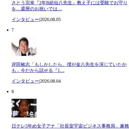
さとう宗幸『2年B組仙八先生』教え子には受験でお守り
を…還暦のお祝いでは…
インタビュー
|
2026.08.05
7
岸田敏志「もしかしたら、僕が金八先生を演じていたか
も」今だから話せる『1…
インタビュー
|
2026.08.04
8
日テレ5年め女子アナ「社長室宇宙ビジネス事務局」兼務