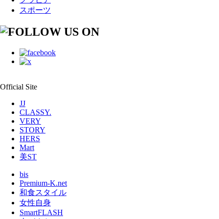
スポーツ
Official Site
JJ
CLASSY.
VERY
STORY
HERS
Mart
美ST
bis
Premium-K.net
和食スタイル
女性自身
SmartFLASH