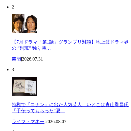
2
【7月ドラマ「第1話」グランプリ対談】地上波ドラマ界
の “別班” 独り勝…
芸能
|
2026.07.31
3
特権で『コナン』に出た人気芸人、いとこは青山剛昌氏
「手伝ってもらった“夏…
ライフ・マネー
|
2026.08.07