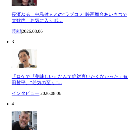
長濱ねる 中島健人との“ラブコメ”映画舞台あいさつで
大歓声、お気に入りポ…
芸能
|
2026.08.06
3
「ロケで『美味しい』なんて絶対言いたくなかった」有
田哲平、“若気の至り”…
インタビュー
|
2026.08.06
4