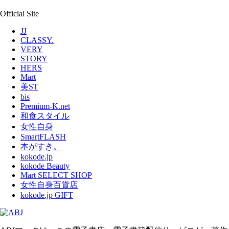
Official Site
JJ
CLASSY.
VERY
STORY
HERS
Mart
美ST
bis
Premium-K.net
和食スタイル
女性自身
SmartFLASH
本がすき。
kokode.jp
kokode Beauty
Mart SELECT SHOP
女性自身百貨店
kokode.jp GIFT