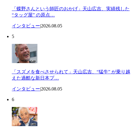
「蝶野さんという師匠のおかげ」天山広吉、実績残した
“タッグ屋” の原点…
インタビュー
|
2026.08.05
5
「スズメを食べさせられて」天山広吉、“猛牛” が乗り越
えた過酷な新日本プ…
インタビュー
|
2026.08.05
6