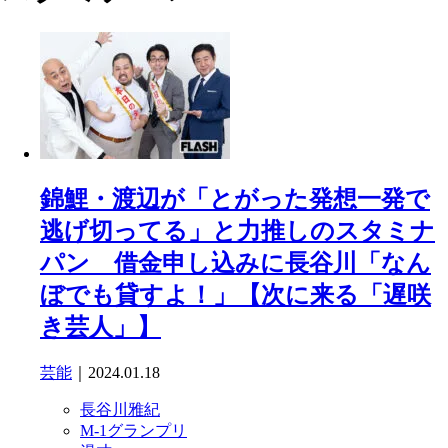
錦鯉・渡辺が「とがった発想一発で
逃げ切ってる」と力推しのスタミナ
パン 借金申し込みに長谷川「なん
ぼでも貸すよ！」【次に来る「遅咲
き芸人」】
芸能
｜2024.01.18
長谷川雅紀
M-1グランプリ