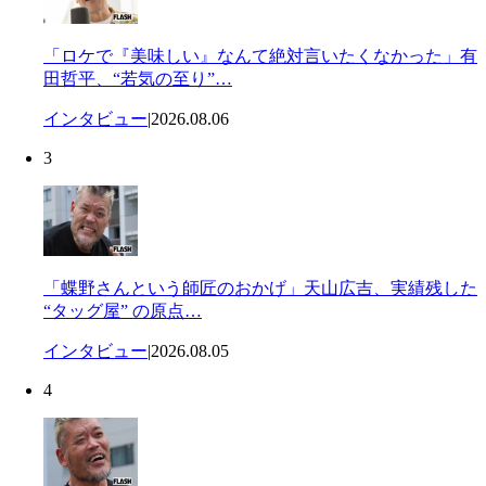
「ロケで『美味しい』なんて絶対言いたくなかった」有
田哲平、“若気の至り”…
インタビュー
|
2026.08.06
3
「蝶野さんという師匠のおかげ」天山広吉、実績残した
“タッグ屋” の原点…
インタビュー
|
2026.08.05
4