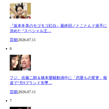
『坂本冬美のモゴモゴ紅白』最終回／とことんド派手に
決めた “スペシャル王…
芸能
|
2026.07.11
6
フジ、佐藤二朗＆橋本愛騒動渦中に「恋愛もの変更」報
道で“月9ブランド失墜…
芸能
|
2026.07.11
7