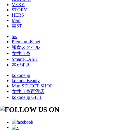
VERY
STORY
HERS
Mart
美ST
bis
Premium-K.net
和食スタイル
女性自身
SmartFLASH
本がすき。
kokode.jp
kokode Beauty
Mart SELECT SHOP
女性自身百貨店
kokode.jp GIFT