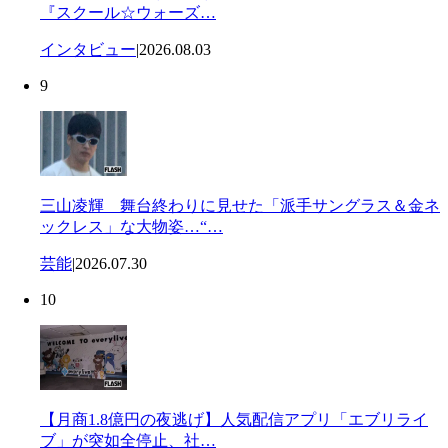
『スクール☆ウォーズ…
インタビュー
|
2026.08.03
9
三山凌輝 舞台終わりに見せた「派手サングラス＆金ネ
ックレス」な大物姿…“…
芸能
|
2026.07.30
10
【月商1.8億円の夜逃げ】人気配信アプリ「エブリライ
ブ」が突如全停止、社…