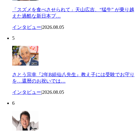
「スズメを食べさせられて」天山広吉、“猛牛” が乗り越
えた過酷な新日本プ…
インタビュー
|
2026.08.05
5
さとう宗幸『2年B組仙八先生』教え子には受験でお守り
を…還暦のお祝いでは…
インタビュー
|
2026.08.05
6