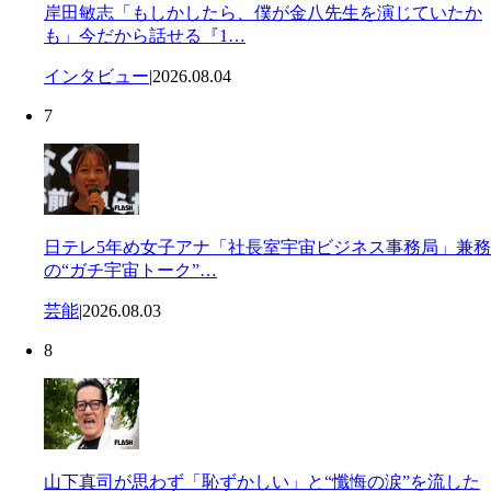
岸田敏志「もしかしたら、僕が金八先生を演じていたか
も」今だから話せる『1…
インタビュー
|
2026.08.04
7
日テレ5年め女子アナ「社長室宇宙ビジネス事務局」兼務
の“ガチ宇宙トーク”…
芸能
|
2026.08.03
8
山下真司が思わず「恥ずかしい」と“懺悔の涙”を流した