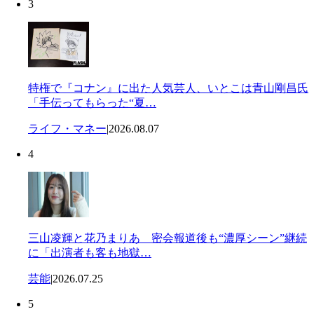
3
特権で『コナン』に出た人気芸人、いとこは青山剛昌氏
「手伝ってもらった“夏…
ライフ・マネー
|
2026.08.07
4
三山凌輝と花乃まりあ 密会報道後も“濃厚シーン”継続
に「出演者も客も地獄…
芸能
|
2026.07.25
5