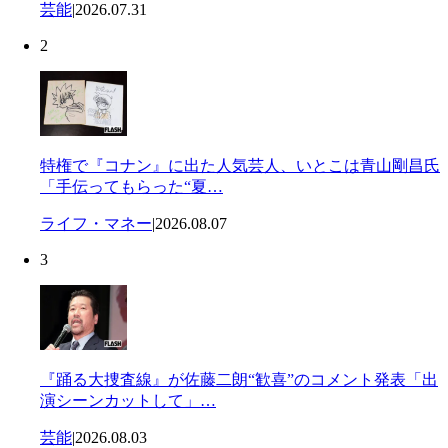
芸能
|
2026.07.31
2
特権で『コナン』に出た人気芸人、いとこは青山剛昌氏
「手伝ってもらった“夏…
ライフ・マネー
|
2026.08.07
3
『踊る大捜査線』が佐藤二朗“歓喜”のコメント発表「出
演シーンカットして」…
芸能
|
2026.08.03