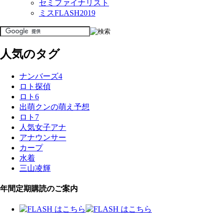
セミファイナリスト
ミスFLASH2019
人気のタグ
ナンバーズ4
ロト探偵
ロト6
出萌クンの萌え予想
ロト7
人気女子アナ
アナウンサー
カープ
水着
三山凌輝
年間定期購読のご案内