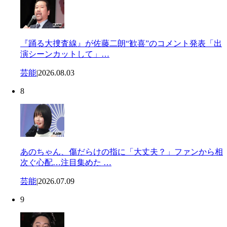
『踊る大捜査線』が佐藤二朗“歓喜”のコメント発表「出
演シーンカットして」…
芸能
|
2026.08.03
8
あのちゃん、傷だらけの指に「大丈夫？」ファンから相
次ぐ心配…注目集めた …
芸能
|
2026.07.09
9