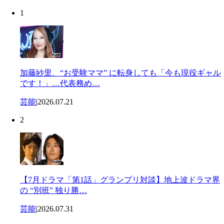
1
加藤紗里、“お受験ママ” に転身しても「今も現役ギャル
です！」…代表務め…
芸能
|
2026.07.21
2
【7月ドラマ「第1話」グランプリ対談】地上波ドラマ界
の “別班” 独り勝…
芸能
|
2026.07.31