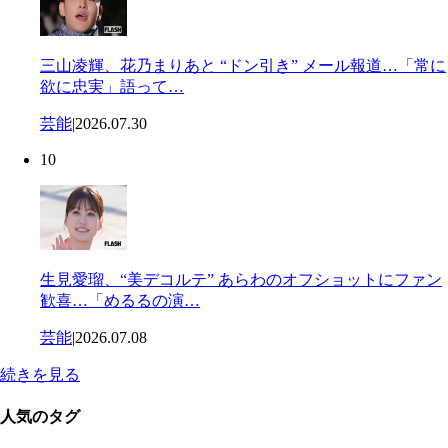
三山凌輝、花乃まりあと “ドン引き” メール報道…「常に
欲に忠実」語って…
芸能
|
2026.07.30
10
生見愛瑠、“美デコルテ” あらわのオフショットにファン
歓喜…「めるるの演…
芸能
|
2026.07.08
続きを見る
人気のタグ