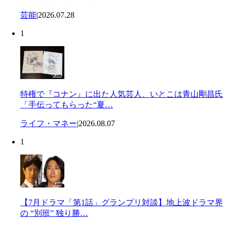
芸能
|
2026.07.28
1
特権で『コナン』に出た人気芸人、いとこは青山剛昌氏
「手伝ってもらった“夏…
ライフ・マネー
|
2026.08.07
1
【7月ドラマ「第1話」グランプリ対談】地上波ドラマ界
の “別班” 独り勝…