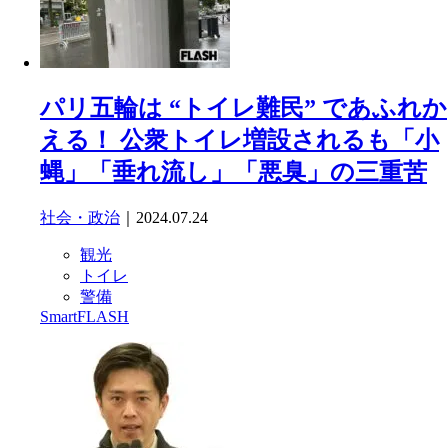
パリ五輪は “トイレ難民” であふれか
える！ 公衆トイレ増設されるも「小
蝿」「垂れ流し」「悪臭」の三重苦
社会・政治
｜2024.07.24
観光
トイレ
警備
SmartFLASH