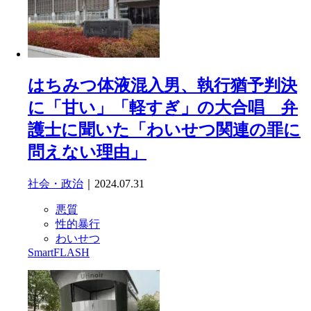
はちみつ体液混入男、執行猶予判決
に「甘い」「軽すぎ」の大合唱 弁
護士に聞いた「わいせつ関連の罪に
問えない理由」
社会・政治
｜2024.07.31
悪質
性的暴行
わいせつ
SmartFLASH