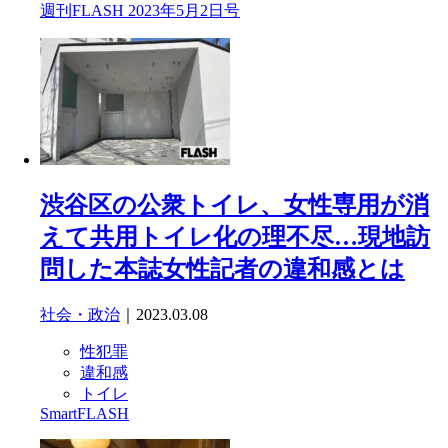
週刊FLASH 2023年5月2日号
渋谷区の公衆トイレ、女性専用が消
えて共用トイレ化の理不尽…現地訪
問した本誌女性記者の違和感とは
社会・政治
｜2023.03.08
性犯罪
違和感
トイレ
SmartFLASH