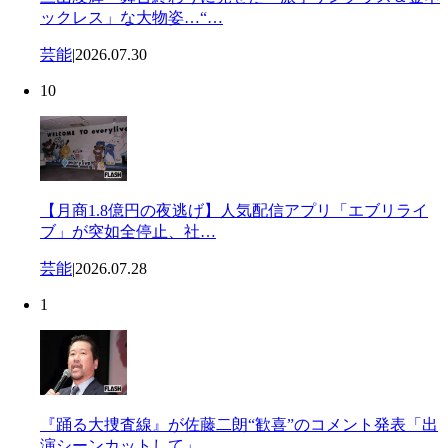
ックレス」な大物姿…“…
芸能
|
2026.07.30
10
【月商1.8億円の夜逃げ】人気配信アプリ「エブリライ
ブ」が突如全停止、社…
芸能
|
2026.07.28
1
『踊る大捜査線』が佐藤二朗“歓喜”のコメント発表「出
演シーンカットして」…