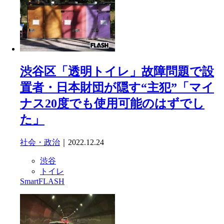
渋谷区「透明トイレ」故障問題で設
置者・日本財団が隠す“主犯”「マイ
ナス20度でも使用可能のはずでし
た」
社会・政治
｜2022.12.24
渋谷
トイレ
SmartFLASH