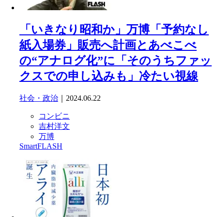
「いきなり昭和か」万博「予約なし
紙入場券」販売へ計画とあべこべ
の“アナログ化”に「そのうちファッ
クスでの申し込みも」冷たい視線
社会・政治
｜2024.06.22
コンビニ
吉村洋文
万博
SmartFLASH