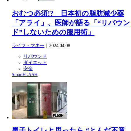
おむつ必須!? 日本初の脂肪減少薬
「アライ」、医師が語る「“リバウン
ド”しないための服用術」
ライフ・マネー
｜2024.04.08
リバウンド
ダイエット
安全
SmartFLASH
男子トイレと思ったら “とんだ不意