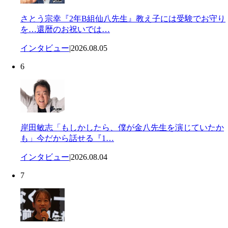
さとう宗幸『2年B組仙八先生』教え子には受験でお守り
を…還暦のお祝いでは…
インタビュー
|
2026.08.05
6
岸田敏志「もしかしたら、僕が金八先生を演じていたか
も」今だから話せる『1…
インタビュー
|
2026.08.04
7