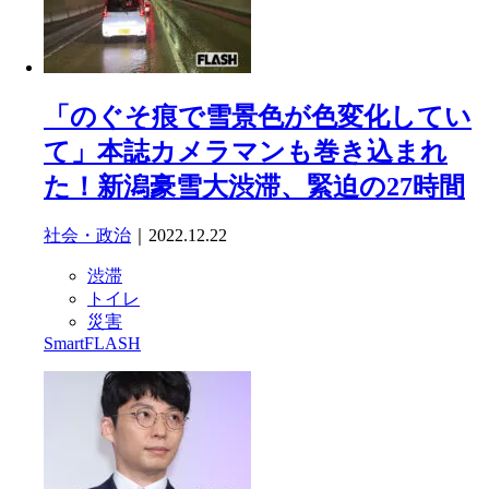
「のぐそ痕で雪景色が色変化してい
て」本誌カメラマンも巻き込まれ
た！新潟豪雪大渋滞、緊迫の27時間
社会・政治
｜2022.12.22
渋滞
トイレ
災害
SmartFLASH