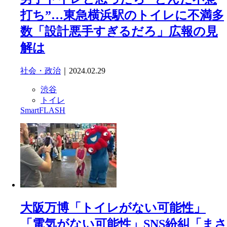
打ち”…東急横浜駅のトイレに不満多
数「設計悪手すぎるだろ」広報の見
解は
社会・政治
｜2024.02.29
渋谷
トイレ
SmartFLASH
大阪万博「トイレがない可能性」
「電気がない可能性」SNS紛糾「まさ