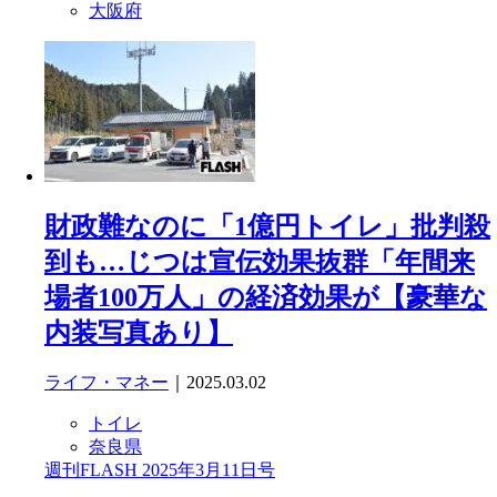
大阪府
財政難なのに「1億円トイレ」批判殺
到も…じつは宣伝効果抜群「年間来
場者100万人」の経済効果が【豪華な
内装写真あり】
ライフ・マネー
｜2025.03.02
トイレ
奈良県
週刊FLASH 2025年3月11日号