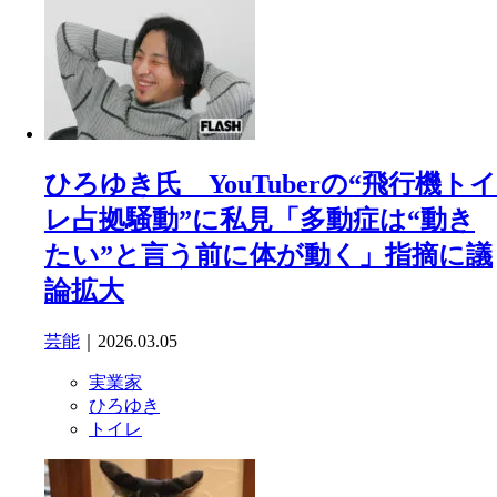
ひろゆき氏 YouTuberの“飛行機トイ
レ占拠騒動”に私見「多動症は“動き
たい”と言う前に体が動く」指摘に議
論拡大
芸能
｜2026.03.05
実業家
ひろゆき
トイレ