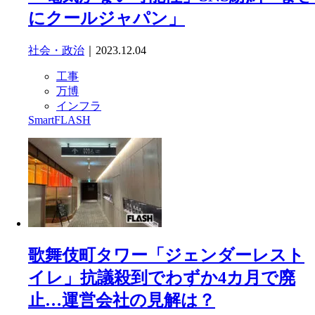
にクールジャパン」
社会・政治
｜2023.12.04
工事
万博
インフラ
SmartFLASH
歌舞伎町タワー「ジェンダーレスト
イレ」抗議殺到でわずか4カ月で廃
止…運営会社の見解は？