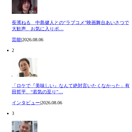
長濱ねる 中島健人との“ラブコメ”映画舞台あいさつで
大歓声、お気に入りポ…
芸能
|
2026.08.06
2
「ロケで『美味しい』なんて絶対言いたくなかった」有
田哲平、“若気の至り”…
インタビュー
|
2026.08.06
3