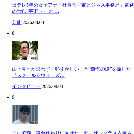
日テレ5年め女子アナ「社長室宇宙ビジネス事務局」兼務
の“ガチ宇宙トーク”…
芸能
|
2026.08.03
8
山下真司が思わず「恥ずかしい」と“懺悔の涙”を流した
『スクール☆ウォーズ…
インタビュー
|
2026.08.03
9
三山凌輝 舞台終わりに見せた「派手サングラス＆金ネ