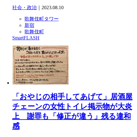
社会・政治
｜2023.08.10
歌舞伎町タワー
新宿
歌舞伎町
SmartFLASH
「おやじの相手してあげて」居酒屋
チェーンの女性トイレ掲示物が大炎
上 謝罪も「修正が違う」残る違和
感