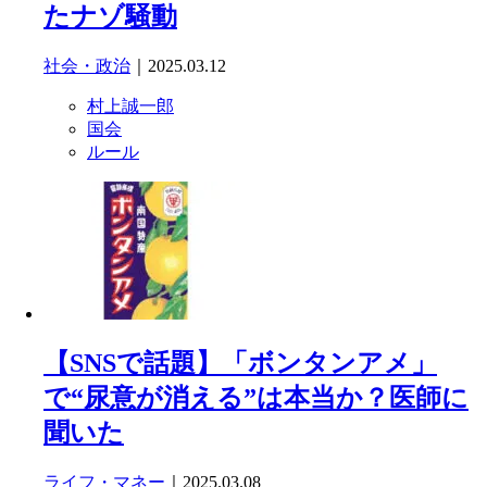
たナゾ騒動
社会・政治
｜2025.03.12
村上誠一郎
国会
ルール
【SNSで話題】「ボンタンアメ」
で“尿意が消える”は本当か？医師に
聞いた
ライフ・マネー
｜2025.03.08