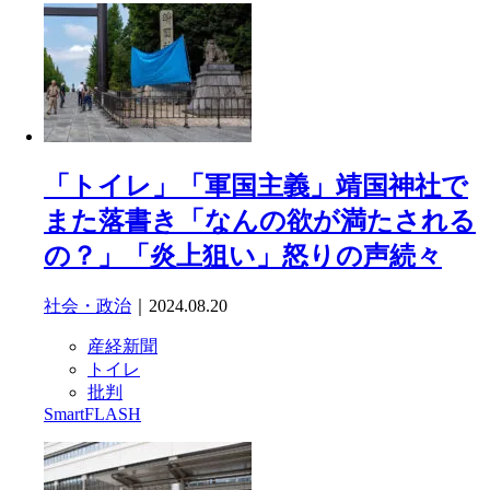
「トイレ」「軍国主義」靖国神社で
また落書き「なんの欲が満たされる
の？」「炎上狙い」怒りの声続々
社会・政治
｜2024.08.20
産経新聞
トイレ
批判
SmartFLASH