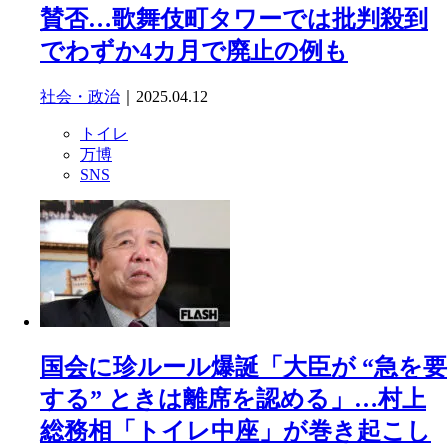
賛否…歌舞伎町タワーでは批判殺到
でわずか4カ月で廃止の例も
社会・政治
｜2025.04.12
トイレ
万博
SNS
国会に珍ルール爆誕「大臣が “急を要
する” ときは離席を認める」…村上
総務相「トイレ中座」が巻き起こし