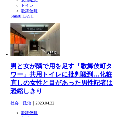
トイレ
歌舞伎町
SmartFLASH
男と女が隣で用を足す「歌舞伎町タ
ワー」共用トイレに批判殺到…化粧
直しの女性と目があった男性記者は
恐縮しきり
社会・政治
｜2023.04.22
歌舞伎町