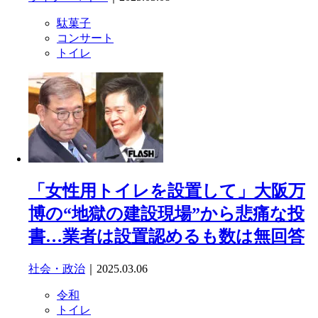
駄菓子
コンサート
トイレ
「女性用トイレを設置して」大阪万
博の“地獄の建設現場”から悲痛な投
書…業者は設置認めるも数は無回答
社会・政治
｜2025.03.06
令和
トイレ