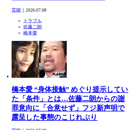
芸能
｜2026.07.08
トラブル
佐藤二朗
橋本愛
橋本愛 “身体接触” めぐり提示してい
た「条件」とは…佐藤二朗からの謝
罪意向に「合意せず」フジ新声明で
露呈した事態のこじれぶり