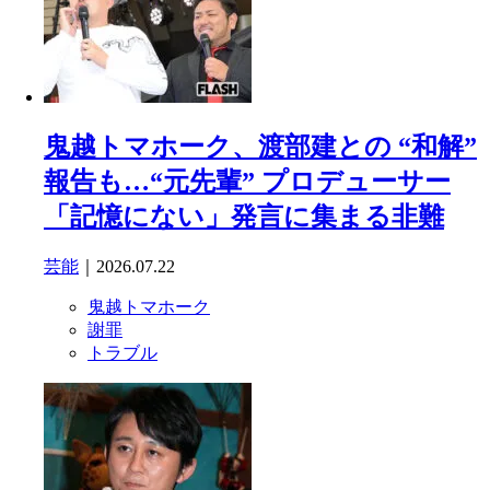
鬼越トマホーク、渡部建との “和解”
報告も…“元先輩” プロデューサー
「記憶にない」発言に集まる非難
芸能
｜2026.07.22
鬼越トマホーク
謝罪
トラブル