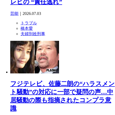
レビの “責任逃れ”
芸能
｜2026.07.03
トラブル
橋本愛
夫婦別姓刑事
フジテレビ、佐藤二朗の“ハラスメン
ト騒動”の対応に一部で疑問の声…中
居騒動の際も指摘されたコンプラ意
識