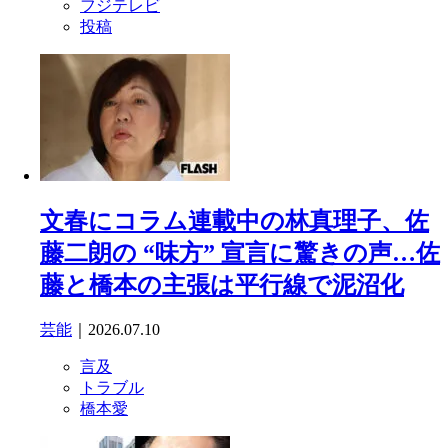
フジテレビ
投稿
文春にコラム連載中の林真理子、佐
藤二朗の “味方” 宣言に驚きの声…佐
藤と橋本の主張は平行線で泥沼化
芸能
｜2026.07.10
言及
トラブル
橋本愛