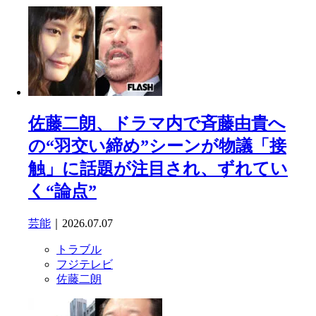
佐藤二朗、ドラマ内で斉藤由貴へ
の“羽交い締め”シーンが物議「接
触」に話題が注目され、ずれてい
く“論点”
芸能
｜2026.07.07
トラブル
フジテレビ
佐藤二朗