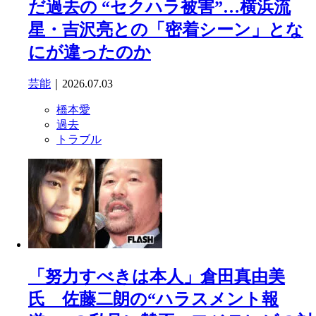
だ過去の “セクハラ被害”…横浜流
星・吉沢亮との「密着シーン」とな
にが違ったのか
芸能
｜2026.07.03
橋本愛
過去
トラブル
「努力すべきは本人」倉田真由美
氏 佐藤二朗の“ハラスメント報