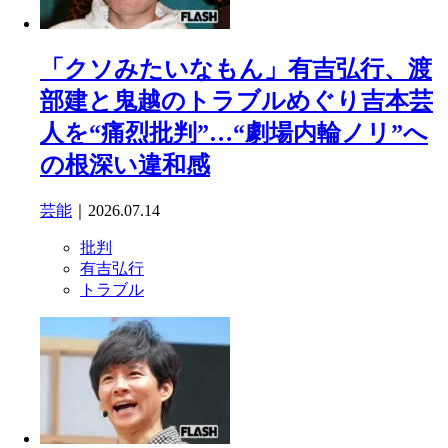
「クソみたいなもん」有吉弘行、渡
部建と鬼越のトラブルめぐり吉本芸
人を“痛烈批判”…“劇場内輪ノリ”へ
の根深い違和感
芸能
｜2026.07.14
批判
有吉弘行
トラブル