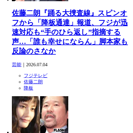
佐藤二朗『踊る大捜査線』スピンオ
フから「降板通達」報道、フジが迅
速対応も“手のひら返し”指摘する
声…「誰も幸せにならん」脚本家も
反論のさなか
芸能
｜2026.07.04
フジテレビ
佐藤二朗
降板