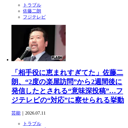
トラブル
佐藤二朗
フジテレビ
「相手役に恵まれすぎてた」佐藤二
朗、“2度の楽屋訪問”から2週間後に
発信したとされる“意味深投稿”…フ
ジテレビの“対応”に察せられる挙動
芸能
｜2026.07.11
トラブル