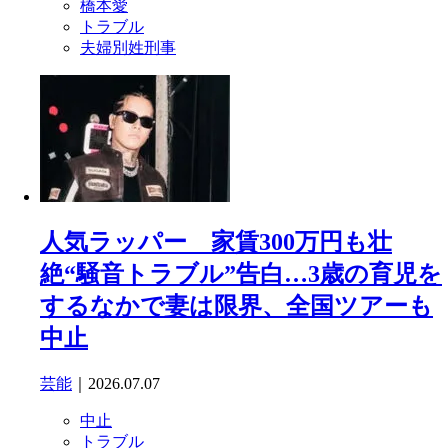
橋本愛
トラブル
夫婦別姓刑事
人気ラッパー 家賃300万円も壮
絶“騒音トラブル”告白…3歳の育児を
するなかで妻は限界、全国ツアーも
中止
芸能
｜2026.07.07
中止
トラブル