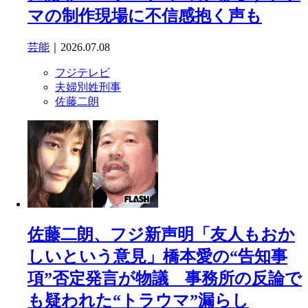
マの制作現場に不信感抱く声も
芸能
｜2026.07.08
フジテレビ
夫婦別姓刑事
佐藤二朗
佐藤二朗、フジ新声明「友人もおか
しいという意見」橋本愛の“告知事
項”否定発言が物議 事務所の反論で
も疑われた“トラウマ”漏らし