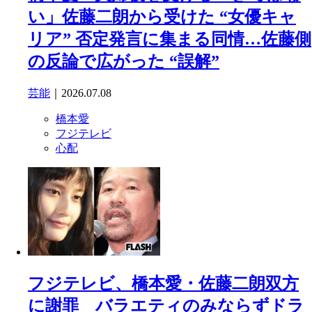
い」佐藤二朗から受けた “女優キャ
リア” 否定発言に集まる同情…佐藤側
の反論で広がった “誤解”
芸能
｜2026.07.08
橋本愛
フジテレビ
心配
フジテレビ、橋本愛・佐藤二朗双方
に謝罪 バラエティのみならずドラ