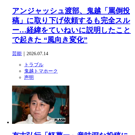
アンジャッシュ渡部、鬼越「罵倒投
稿」に取り下げ依頼するも完全スル
ー…経緯をていねいに説明したこと
で起きた “風向き変化”
芸能
｜2026.07.14
トラブル
鬼越トマホーク
声明