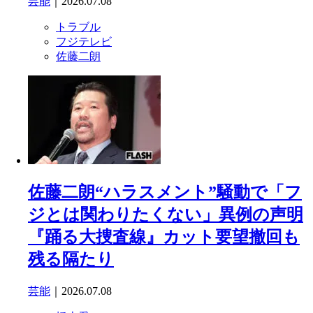
芸能
｜2026.07.08
トラブル
フジテレビ
佐藤二朗
佐藤二朗“ハラスメント”騒動で「フ
ジとは関わりたくない」異例の声明
『踊る大捜査線』カット要望撤回も
残る隔たり
芸能
｜2026.07.08