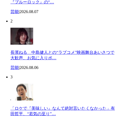
『ブルーロック』の“…
芸能
|
2026.08.07
2
長濱ねる 中島健人との“ラブコメ”映画舞台あいさつで
大歓声、お気に入りポ…
芸能
|
2026.08.06
3
「ロケで『美味しい』なんて絶対言いたくなかった」有
田哲平、“若気の至り”…