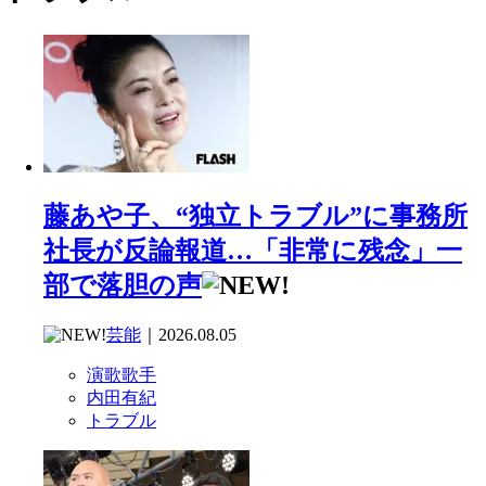
藤あや子、“独立トラブル”に事務所
社長が反論報道…「非常に残念」一
部で落胆の声
芸能
｜2026.08.05
演歌歌手
内田有紀
トラブル