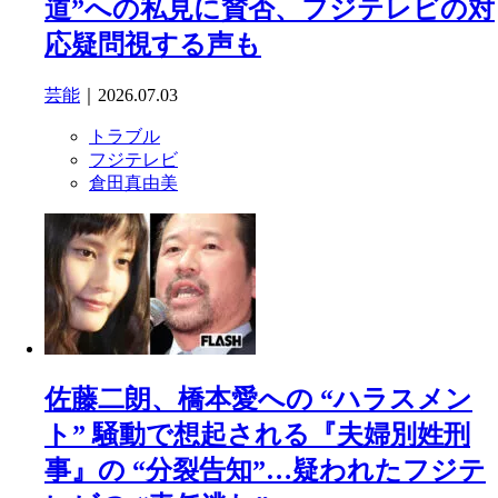
道”への私見に賛否、フジテレビの対
応疑問視する声も
芸能
｜2026.07.03
トラブル
フジテレビ
倉田真由美
佐藤二朗、橋本愛への “ハラスメン
ト” 騒動で想起される『夫婦別姓刑
事』の “分裂告知”…疑われたフジテ