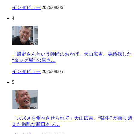
インタビュー
|
2026.08.06
4
「蝶野さんという師匠のおかげ」天山広吉、実績残した
“タッグ屋” の原点…
インタビュー
|
2026.08.05
5
「スズメを食べさせられて」天山広吉、“猛牛” が乗り越
えた過酷な新日本プ…