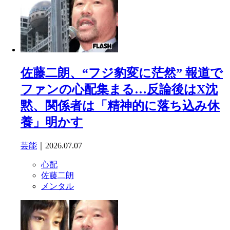
佐藤二朗、“フジ豹変に茫然” 報道で
ファンの心配集まる…反論後はX沈
黙、関係者は「精神的に落ち込み休
養」明かす
芸能
｜2026.07.07
心配
佐藤二朗
メンタル