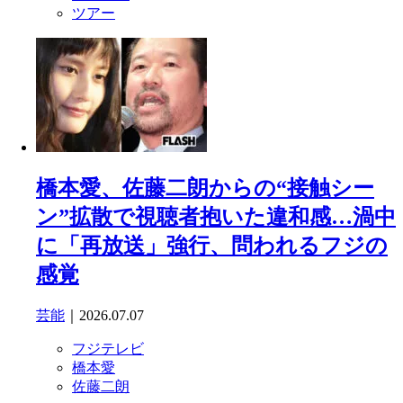
ツアー
橋本愛、佐藤二朗からの“接触シー
ン”拡散で視聴者抱いた違和感…渦中
に「再放送」強行、問われるフジの
感覚
芸能
｜2026.07.07
フジテレビ
橋本愛
佐藤二朗