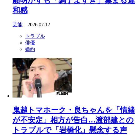
願明かすも「調子よすぎ」集まる違
和感
芸能
｜2026.07.12
トラブル
俳優
婚約
鬼越トマホーク・良ちゃんを「情緒
が不安定」相方が告白…渡部建との
トラブルで「岩橋化」懸念する声