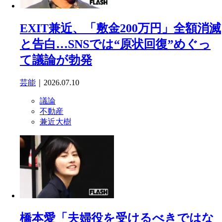
EXIT兼近、「敷金200万円」全額消滅
と告白…SNSでは“原状回復”めぐっ
て議論が勃発
芸能
｜2026.07.10
議論
不動産
兼近大樹
橋本愛「夫婦役を受けるべきではな