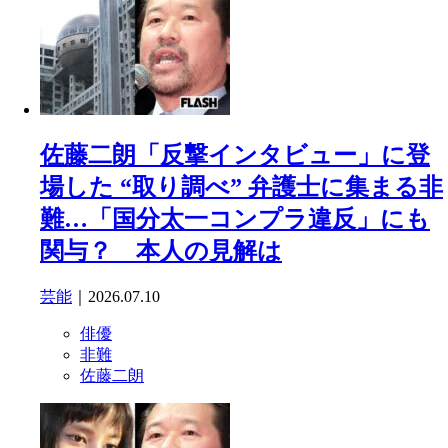
佐藤二朗「反撃インタビュー」に登
場した “取り調べ” 弁護士に集まる非
難…「国分太一コンプラ違反」にも
関与？ 本人の見解は
芸能
｜2026.07.10
俳優
非難
佐藤二朗