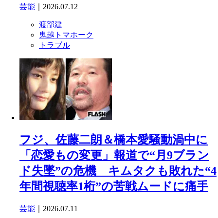
芸能
｜2026.07.12
渡部建
鬼越トマホーク
トラブル
フジ、佐藤二朗＆橋本愛騒動渦中に
「恋愛もの変更」報道で“月9ブラン
ド失墜”の危機 キムタクも敗れた“4
年間視聴率1桁”の苦戦ムードに痛手
芸能
｜2026.07.11