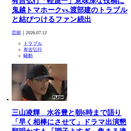
有吉弘行「軽蔑ー」意味深な投稿に
鬼越トマホークvs.渡部建のトラブル
と結びつけるファン続出
芸能
｜2026.07.12
トラブル
有吉弘行
騒動
三山凌輝 水谷豊と朝6時まで語り
「早く相棒にさせて」ドラマ出演懇