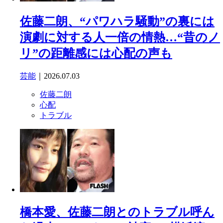
佐藤二朗、“パワハラ騒動”の裏には
演劇に対する人一倍の情熱…“昔のノ
リ”の距離感には心配の声も
芸能
｜2026.07.03
佐藤二朗
心配
トラブル
橋本愛、佐藤二朗とのトラブル呼ん