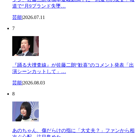
道で“月9ブランド失墜…
芸能
|
2026.07.11
7
『踊る大捜査線』が佐藤二朗“歓喜”のコメント発表「出
演シーンカットして」…
芸能
|
2026.08.03
8
あのちゃん、傷だらけの指に「大丈夫？」ファンから相
次ぐ心配…注目集めた …