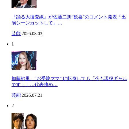
『踊る大捜査線』が佐藤二朗“歓喜”のコメント発表「出
演シーンカットして」…
芸能
|
2026.08.03
1
加藤紗里、“お受験ママ” に転身しても「今も現役ギャル
です！」…代表務め…
芸能
|
2026.07.21
2