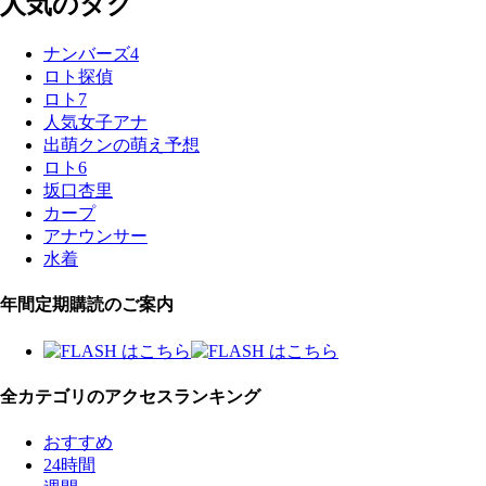
人気のタグ
ナンバーズ4
ロト探偵
ロト7
人気女子アナ
出萌クンの萌え予想
ロト6
坂口杏里
カープ
アナウンサー
水着
年間定期購読のご案内
全カテゴリのアクセスランキング
おすすめ
24時間