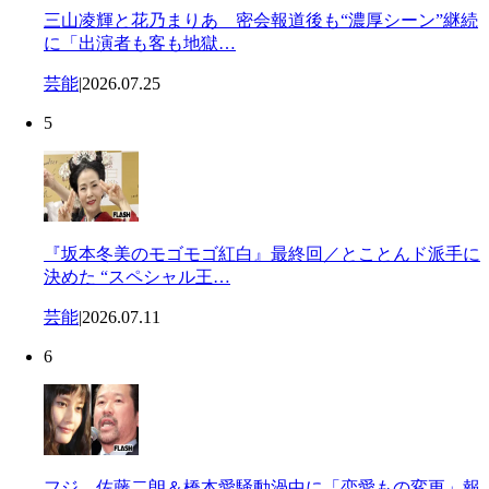
三山凌輝と花乃まりあ 密会報道後も“濃厚シーン”継続
に「出演者も客も地獄…
芸能
|
2026.07.25
5
『坂本冬美のモゴモゴ紅白』最終回／とことんド派手に
決めた “スペシャル王…
芸能
|
2026.07.11
6
フジ、佐藤二朗＆橋本愛騒動渦中に「恋愛もの変更」報