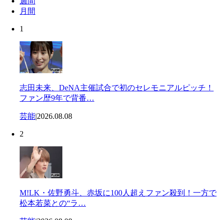
週間
月間
1
志田未来、DeNA主催試合で初のセレモニアルピッチ！
ファン歴9年で背番…
芸能
|
2026.08.08
2
M!LK・佐野勇斗、赤坂に100人超えファン殺到！一方で
松本若菜との“ラ…