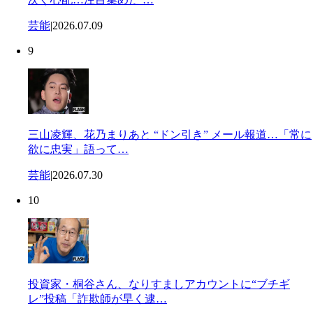
芸能
|
2026.07.09
9
三山凌輝、花乃まりあと “ドン引き” メール報道…「常に
欲に忠実」語って…
芸能
|
2026.07.30
10
投資家・桐谷さん、なりすましアカウントに“ブチギ
レ”投稿「詐欺師が早く逮…