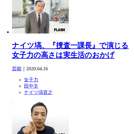
ナイツ塙、『捜査一課長』で演じる
女子力の高さは実生活のおかげ
芸能
｜2020.04.16
女子力
田中圭
ナイツ塙宣之