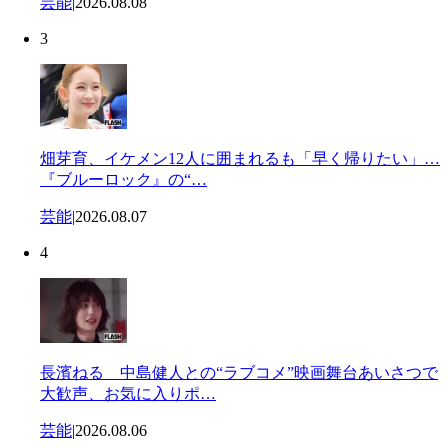
芸能
|
2026.08.08
3
畑芽育、イケメン12人に囲まれるも「早く帰りたい」…
『ブルーロック』の“…
芸能
|
2026.08.07
4
長濱ねる 中島健人との“ラブコメ”映画舞台あいさつで
大歓声、お気に入りポ…
芸能
|
2026.08.06