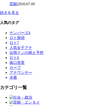
芸能
|
2026.07.09
続きを見る
人気のタグ
ナンバーズ4
ロト探偵
ロト7
人気女子アナ
出萌クンの萌え予想
ロト6
坂口杏里
カープ
アナウンサー
水着
カテゴリ一覧