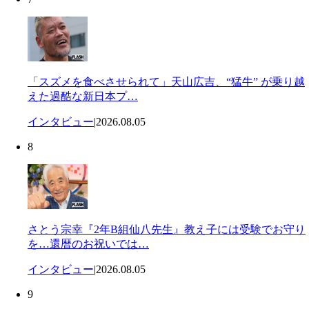
「スズメを食べさせられて」天山広吉、“猛牛” が乗り越
えた過酷な新日本プ…
インタビュー
|
2026.08.05
8
さとう宗幸『2年B組仙八先生』教え子には受験でお守り
を…還暦のお祝いでは…
インタビュー
|
2026.08.05
9