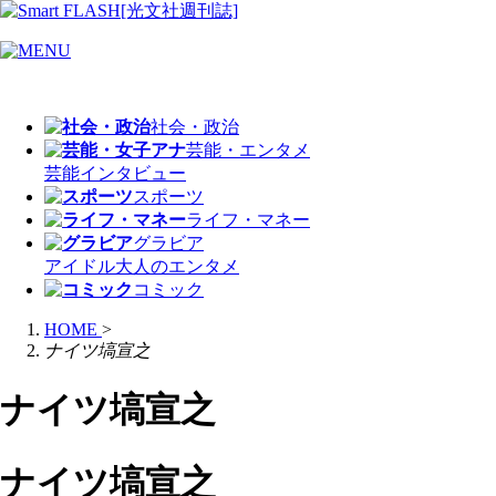
社会・政治
芸能・エンタメ
芸能
インタビュー
スポーツ
ライフ・マネー
グラビア
アイドル
大人のエンタメ
コミック
HOME
>
ナイツ塙宣之
ナイツ塙宣之
ナイツ塙宣之