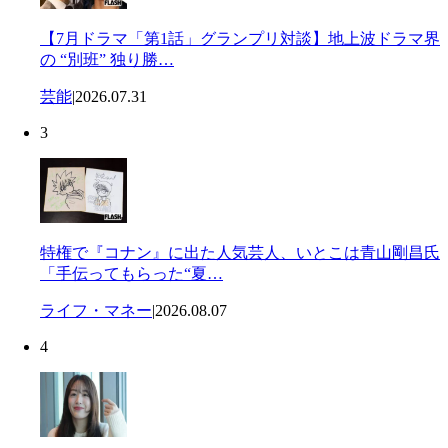
【7月ドラマ「第1話」グランプリ対談】地上波ドラマ界
の “別班” 独り勝…
芸能
|
2026.07.31
3
特権で『コナン』に出た人気芸人、いとこは青山剛昌氏
「手伝ってもらった“夏…
ライフ・マネー
|
2026.08.07
4