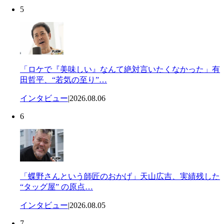
5
「ロケで『美味しい』なんて絶対言いたくなかった」有
田哲平、“若気の至り”…
インタビュー
|
2026.08.06
6
「蝶野さんという師匠のおかげ」天山広吉、実績残した
“タッグ屋” の原点…
インタビュー
|
2026.08.05
7