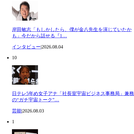
岸田敏志「もしかしたら、僕が金八先生を演じていたか
も」今だから話せる『1…
インタビュー
|
2026.08.04
10
日テレ5年め女子アナ「社長室宇宙ビジネス事務局」兼務
の“ガチ宇宙トーク”…
芸能
|
2026.08.03
1