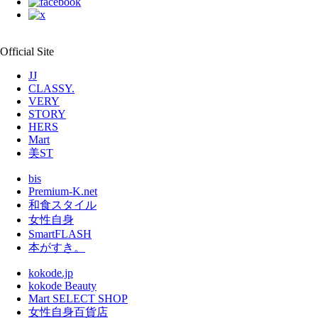
Official Site
JJ
CLASSY.
VERY
STORY
HERS
Mart
美ST
bis
Premium-K.net
和食スタイル
女性自身
SmartFLASH
本がすき。
kokode.jp
kokode Beauty
Mart SELECT SHOP
女性自身百貨店