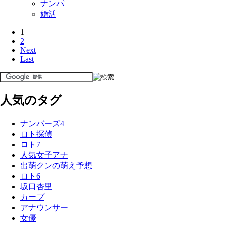
ナンパ
婚活
1
2
Next
Last
人気のタグ
ナンバーズ4
ロト探偵
ロト7
人気女子アナ
出萌クンの萌え予想
ロト6
坂口杏里
カープ
アナウンサー
女優