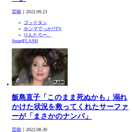
芸能
｜2022.09.23
ゴッドタン
ホンマでっか!?TV
りんたろー。
SmartFLASH
飯島直子「このまま死ぬかも」溺れ
かけた状況を救ってくれたサーファ
ーが「まさかのナンパ」
芸能
｜2022.08.30