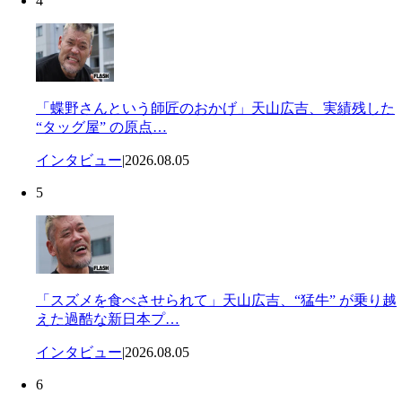
4
「蝶野さんという師匠のおかげ」天山広吉、実績残した
“タッグ屋” の原点…
インタビュー
|
2026.08.05
5
「スズメを食べさせられて」天山広吉、“猛牛” が乗り越
えた過酷な新日本プ…
インタビュー
|
2026.08.05
6