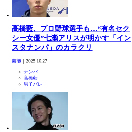
髙橋藍、プロ野球選手も…“有名セク
シー女優”七瀬アリスが明かす「イン
スタナンパ」のカラクリ
芸能
｜2025.10.27
ナンパ
髙橋藍
男子バレー