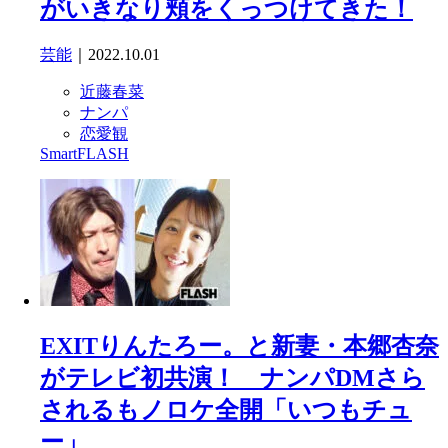
がいきなり頬をくっつけてきた！
芸能
｜2022.10.01
近藤春菜
ナンパ
恋愛観
SmartFLASH
EXITりんたろー。と新妻・本郷杏奈
がテレビ初共演！ ナンパDMさら
されるもノロケ全開「いつもチュ
ー」