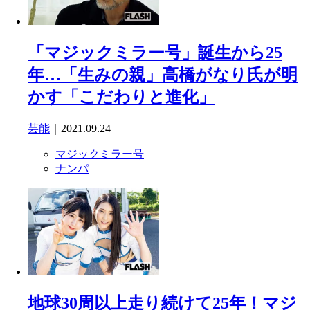
「マジックミラー号」誕生から25
年…「生みの親」高橋がなり氏が明
かす「こだわりと進化」
芸能
｜2021.09.24
マジックミラー号
ナンパ
地球30周以上走り続けて25年！マジ