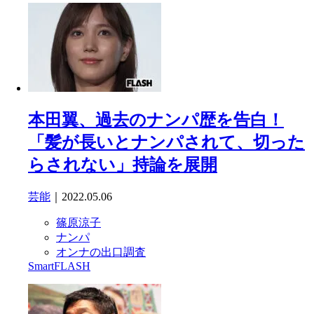
本田翼、過去のナンパ歴を告白！
「髪が長いとナンパされて、切った
らされない」持論を展開
芸能
｜2022.05.06
篠原涼子
ナンパ
オンナの出口調査
SmartFLASH