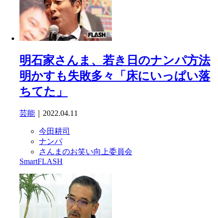
明石家さんま、若き日のナンパ方法
明かすも失敗多々「床にいっぱい落
ちてた」
芸能
｜2022.04.11
今田耕司
ナンパ
さんまのお笑い向上委員会
SmartFLASH