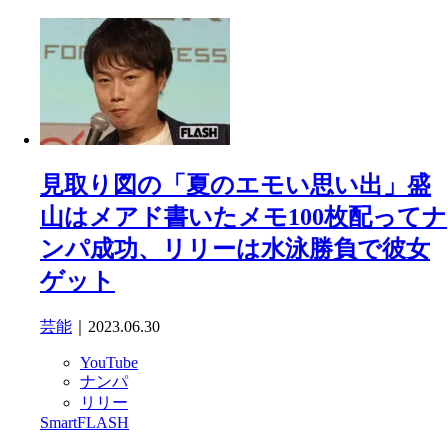
見取り図の「夏のエモい思い出」盛
山はメアド書いたメモ100枚配ってナ
ンパ成功、リリーは水泳勝負で彼女
ゲット
芸能
｜2023.06.30
YouTube
ナンパ
リリー
SmartFLASH