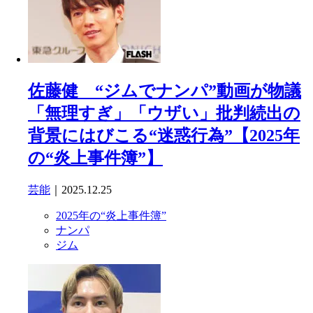
佐藤健 “ジムでナンパ”動画が物議
「無理すぎ」「ウザい」批判続出の
背景にはびこる“迷惑行為”【2025年
の“炎上事件簿”】
芸能
｜2025.12.25
2025年の“炎上事件簿”
ナンパ
ジム