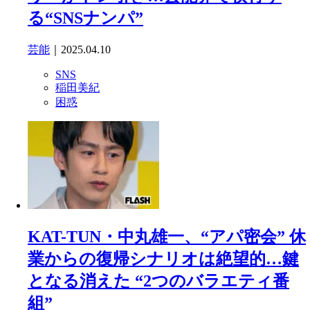
る“SNSナンパ”
芸能
｜2025.04.10
SNS
稲田美紀
困惑
KAT-TUN・中丸雄一、“アパ密会” 休
業からの復帰シナリオは絶望的…鍵
となる消えた “2つのバラエティ番
組”