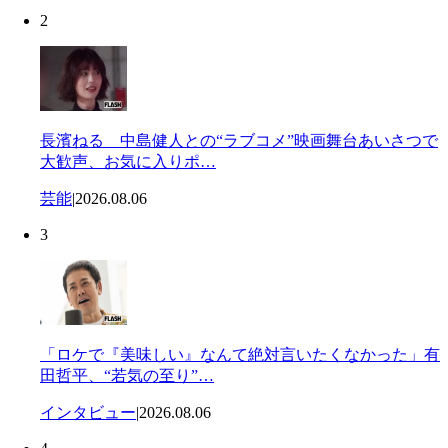
2
長濱ねる 中島健人との“ラブコメ”映画舞台あいさつで
大歓声、お気に入りポ…
芸能
|
2026.08.06
3
「ロケで『美味しい』なんて絶対言いたくなかった」有
田哲平、“若気の至り”…
インタビュー
|
2026.08.06