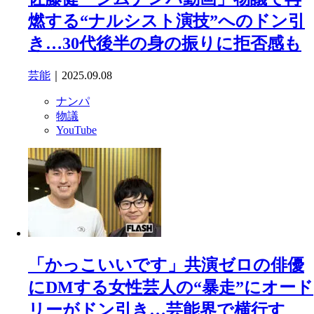
燃する“ナルシスト演技”へのドン引
き…30代後半の身の振りに拒否感も
芸能
｜2025.09.08
ナンパ
物議
YouTube
「かっこいいです」共演ゼロの俳優
にDMする女性芸人の“暴走”にオード
リーがドン引き…芸能界で横行す