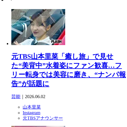
元TBS山本里菜「癒し旅」で見せ
た“美背中”水着姿にファン歓喜…フ
リー転身では美容に磨き、“ナンパ報
告”が話題に
芸能
｜2026.06.02
山本里菜
Instagram
元TBSアナウンサー