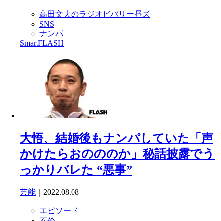
高田文夫のラジオビバリー昼ズ
SNS
ナンパ
SmartFLASH
大悟、結婚後もナンパしていた「声
かけたらおのののか」秘話披露でう
っかりバレた “悪事”
芸能
｜2022.08.08
エピソード
不倫