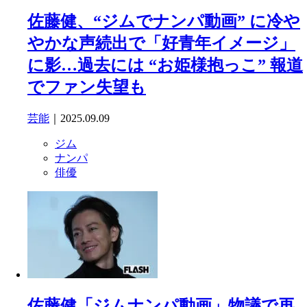
佐藤健、“ジムでナンパ動画” に冷や
やかな声続出で「好青年イメージ」
に影…過去には “お姫様抱っこ” 報道
でファン失望も
芸能
｜2025.09.09
ジム
ナンパ
俳優
佐藤健「ジムナンパ動画」物議で再