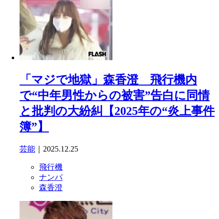
「マジで地獄」森香澄 飛行機内
で“中年男性からの被害”告白に同情
と批判の大紛糾【2025年の“炎上事件
簿”】
芸能
｜2025.12.25
飛行機
ナンパ
森香澄