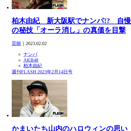
柏木由紀 新大阪駅でナンパ!? 自慢
の秘技「オーラ消し」の真価を目撃
芸能
｜2023.02.02
ナンパ
AKB48
柏木由紀
週刊FLASH 2023年2月14日号
かまいたち山内のハロウィンの思い