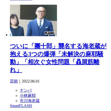
ついに「團十郎」襲名する海老蔵が
抱える3つの爆弾「未解決の麻耶騒
動」「相次ぐ女性問題「贔屓筋離
れ」
芸能
｜2022.06.01
ナンパ
小林麻耶
市川海老蔵
SmartFLASH