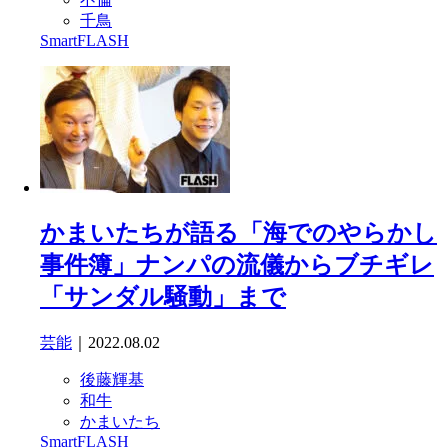
千鳥
SmartFLASH
かまいたちが語る「海でのやらかし
事件簿」ナンパの流儀からブチギレ
「サンダル騒動」まで
芸能
｜2022.08.02
後藤輝基
和牛
かまいたち
SmartFLASH