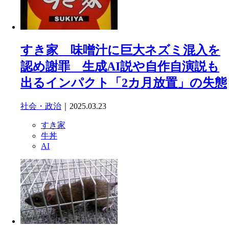
すき家 味噌汁に巨大ネズミ混入を
認め謝罪 生成AI説や自作自演説も
出るインパクト「2カ月放置」の失態
社会・政治
｜2025.03.23
すき家
牛丼
AI