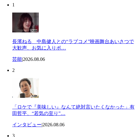
1
長濱ねる 中島健人との“ラブコメ”映画舞台あいさつで
大歓声、お気に入りポ…
芸能
|
2026.08.06
2
「ロケで『美味しい』なんて絶対言いたくなかった」有
田哲平、“若気の至り”…
インタビュー
|
2026.08.06
3