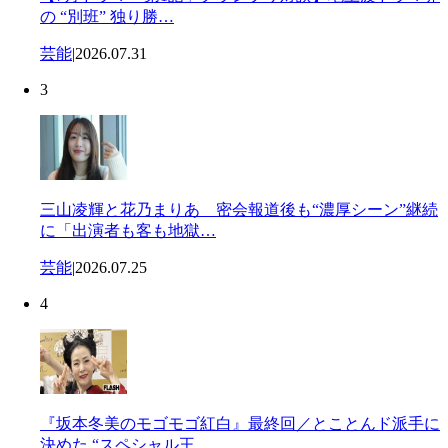
の “別班” 独り勝…
芸能
|
2026.07.31
3
三山凌輝と花乃まりあ 密会報道後も“濃厚シーン”継続
に「出演者も客も地獄…
芸能
|
2026.07.25
4
『坂本冬美のモゴモゴ紅白』最終回／とことんド派手に
決めた “スペシャル王…