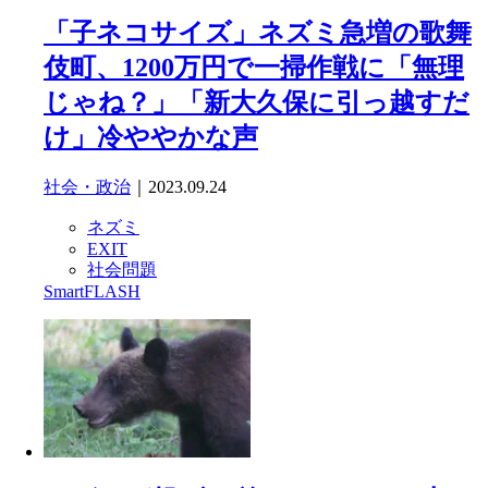
「子ネコサイズ」ネズミ急増の歌舞
伎町、1200万円で一掃作戦に「無理
じゃね？」「新大久保に引っ越すだ
け」冷ややかな声
社会・政治
｜2023.09.24
ネズミ
EXIT
社会問題
SmartFLASH