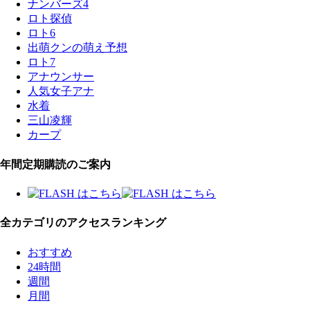
ナンバーズ4
ロト探偵
ロト6
出萌クンの萌え予想
ロト7
アナウンサー
人気女子アナ
水着
三山凌輝
カープ
年間定期購読のご案内
全カテゴリのアクセスランキング
おすすめ
24時間
週間
月間