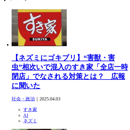
【ネズミにゴキブリ】“害獣・害
虫”相次いで混入のすき家「全店一時
閉店」でなされる対策とは？ 広報
に聞いた
社会・政治
｜2025.04.03
すき家
AI
ネズミ