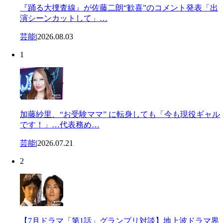
『踊る大捜査線』が佐藤二朗“歓喜”のコメント発表「出
演シーンカットして」…
芸能
|
2026.08.03
1
加藤紗里、“お受験ママ” に転身しても「今も現役ギャル
です！」…代表務め…
芸能
|
2026.07.21
2
【7月ドラマ「第1話」グランプリ対談】地上波ドラマ界