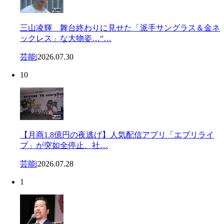
三山凌輝 舞台終わりに見せた「派手サングラス＆金ネ
ックレス」な大物姿…“…
芸能
|
2026.07.30
10
【月商1.8億円の夜逃げ】人気配信アプリ「エブリライ
ブ」が突如全停止、社…
芸能
|
2026.07.28
1