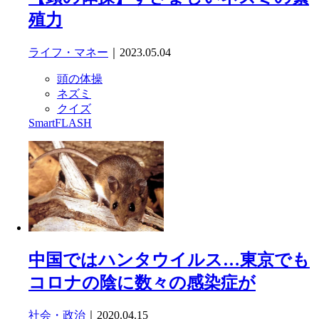
殖力
ライフ・マネー
｜2023.05.04
頭の体操
ネズミ
クイズ
SmartFLASH
中国ではハンタウイルス…東京でも
コロナの陰に数々の感染症が
社会・政治
｜2020.04.15