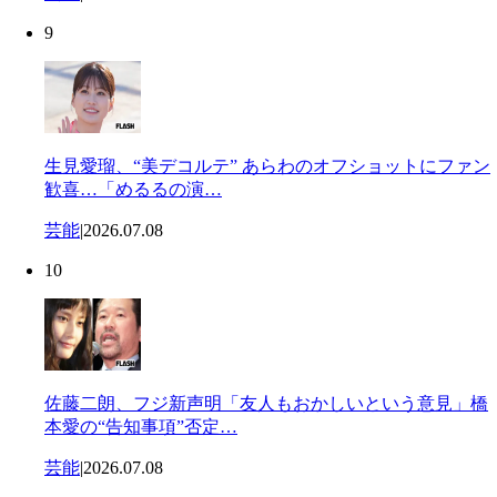
9
生見愛瑠、“美デコルテ” あらわのオフショットにファン
歓喜…「めるるの演…
芸能
|
2026.07.08
10
佐藤二朗、フジ新声明「友人もおかしいという意見」橋
本愛の“告知事項”否定…
芸能
|
2026.07.08