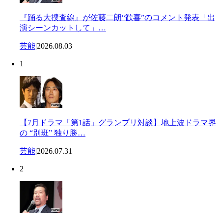
『踊る大捜査線』が佐藤二朗“歓喜”のコメント発表「出
演シーンカットして」…
芸能
|
2026.08.03
1
【7月ドラマ「第1話」グランプリ対談】地上波ドラマ界
の “別班” 独り勝…
芸能
|
2026.07.31
2