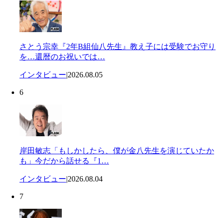
さとう宗幸『2年B組仙八先生』教え子には受験でお守り
を…還暦のお祝いでは…
インタビュー
|
2026.08.05
6
岸田敏志「もしかしたら、僕が金八先生を演じていたか
も」今だから話せる『1…
インタビュー
|
2026.08.04
7