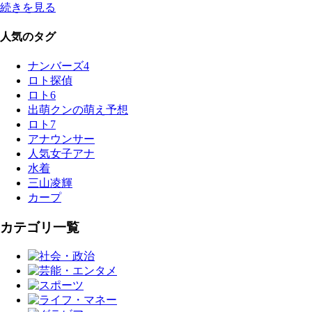
続きを見る
人気のタグ
ナンバーズ4
ロト探偵
ロト6
出萌クンの萌え予想
ロト7
アナウンサー
人気女子アナ
水着
三山凌輝
カープ
カテゴリ一覧