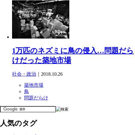
1万匹のネズミに鳥の侵入…問題だら
けだった築地市場
社会・政治
｜2018.10.26
築地市場
鳥
問題だらけ
人気のタグ