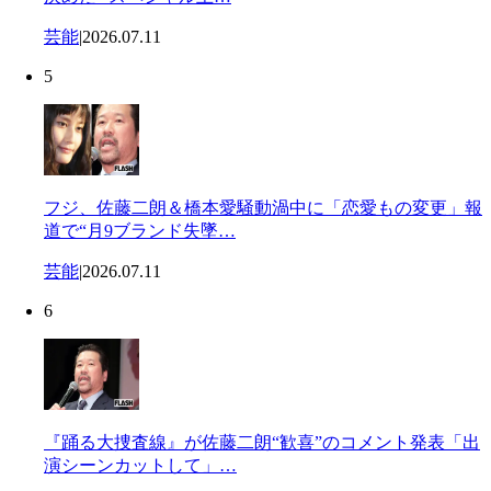
芸能
|
2026.07.11
5
フジ、佐藤二朗＆橋本愛騒動渦中に「恋愛もの変更」報
道で“月9ブランド失墜…
芸能
|
2026.07.11
6
『踊る大捜査線』が佐藤二朗“歓喜”のコメント発表「出
演シーンカットして」…