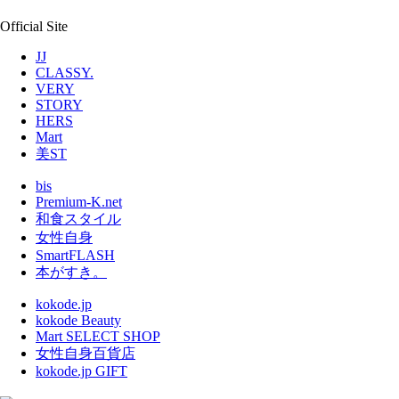
Official Site
JJ
CLASSY.
VERY
STORY
HERS
Mart
美ST
bis
Premium-K.net
和食スタイル
女性自身
SmartFLASH
本がすき。
kokode.jp
kokode Beauty
Mart SELECT SHOP
女性自身百貨店
kokode.jp GIFT