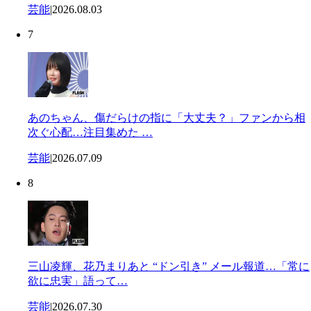
芸能
|
2026.08.03
7
あのちゃん、傷だらけの指に「大丈夫？」ファンから相
次ぐ心配…注目集めた …
芸能
|
2026.07.09
8
三山凌輝、花乃まりあと “ドン引き” メール報道…「常に
欲に忠実」語って…
芸能
|
2026.07.30