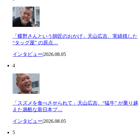
「蝶野さんという師匠のおかげ」天山広吉、実績残した
“タッグ屋” の原点…
インタビュー
|
2026.08.05
4
「スズメを食べさせられて」天山広吉、“猛牛” が乗り越
えた過酷な新日本プ…
インタビュー
|
2026.08.05
5