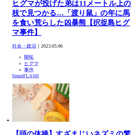
ヒグマが投げた弟は11メートル上の
枝で見つかる…「渡り鼠」の年に馬
を食い荒らした凶暴熊【択捉島ヒグ
マ事件】
社会・政治
｜2023.05.06
開拓
ヒグマ
事件
SmartFLASH
【頭の体操】すざまじいネズミの繁