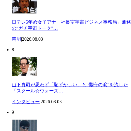
日テレ5年め女子アナ「社長室宇宙ビジネス事務局」兼務
の“ガチ宇宙トーク”…
芸能
|
2026.08.03
8
山下真司が思わず「恥ずかしい」と“懺悔の涙”を流した
『スクール☆ウォーズ…
インタビュー
|
2026.08.03
9