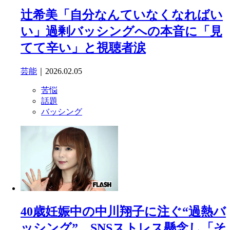
辻希美「自分なんていなくなればい
い」過剰バッシングへの本音に「見
てて辛い」と視聴者涙
芸能
｜2026.02.05
苦悩
話題
バッシング
40歳妊娠中の中川翔子に注ぐ“過熱バ
ッシング”…SNSストレス懸念し「そ