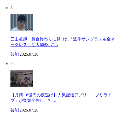
8
三山凌輝 舞台終わりに見せた「派手サングラス＆金ネ
ックレス」な大物姿…“…
芸能
|
2026.07.30
9
【月商1.8億円の夜逃げ】人気配信アプリ「エブリライ
ブ」が突如全停止、社…
芸能
|
2026.07.28