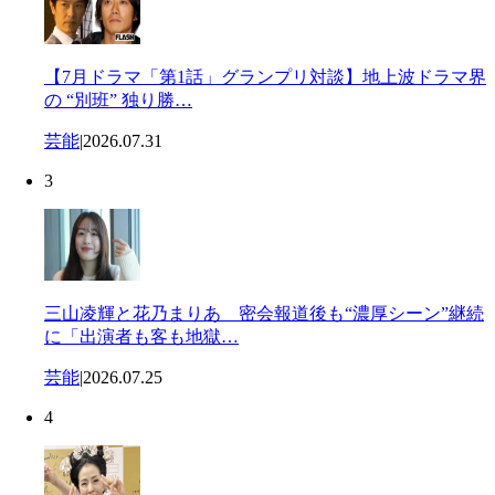
【7月ドラマ「第1話」グランプリ対談】地上波ドラマ界
の “別班” 独り勝…
芸能
|
2026.07.31
3
三山凌輝と花乃まりあ 密会報道後も“濃厚シーン”継続
に「出演者も客も地獄…
芸能
|
2026.07.25
4