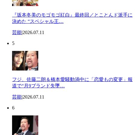
『坂本冬美のモゴモゴ紅白』最終回／とことんド派手に
決めた “スペシャル王…
芸能
|
2026.07.11
5
フジ、佐藤二朗＆橋本愛騒動渦中に「恋愛もの変更」報
道で“月9ブランド失墜…
芸能
|
2026.07.11
6