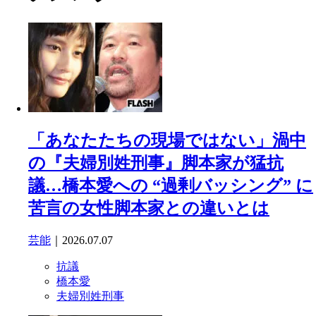
「あなたたちの現場ではない」渦中
の『夫婦別姓刑事』脚本家が猛抗
議…橋本愛への “過剰バッシング” に
苦言の女性脚本家との違いとは
芸能
｜2026.07.07
抗議
橋本愛
夫婦別姓刑事