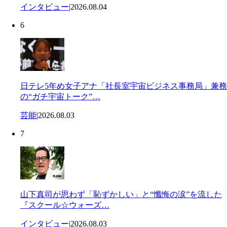
インタビュー
|
2026.08.04
6
日テレ5年め女子アナ「社長室宇宙ビジネス事務局」兼務
の“ガチ宇宙トーク”…
芸能
|
2026.08.03
7
山下真司が思わず「恥ずかしい」と“懺悔の涙”を流した
『スクール☆ウォーズ…
インタビュー
|
2026.08.03