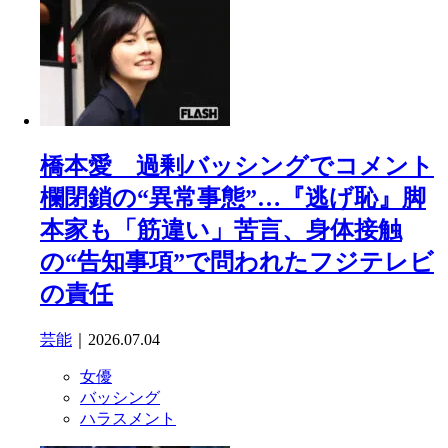
橋本愛 過剰バッシングでコメント
欄閉鎖の“異常事態”…『逃げ恥』脚
本家も「筋違い」苦言、身体接触
の“告知事項”で問われたフジテレビ
の責任
芸能
｜2026.07.04
女優
バッシング
ハラスメント