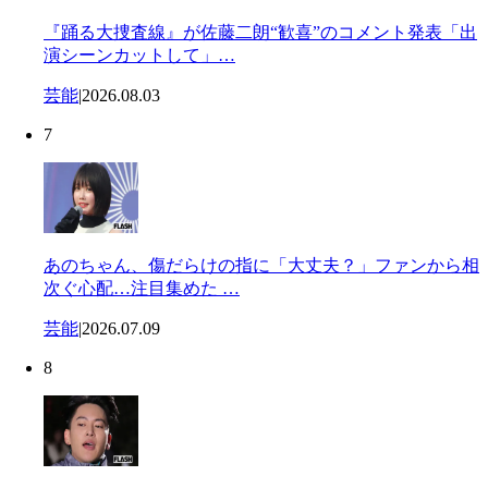
『踊る大捜査線』が佐藤二朗“歓喜”のコメント発表「出
演シーンカットして」…
芸能
|
2026.08.03
7
あのちゃん、傷だらけの指に「大丈夫？」ファンから相
次ぐ心配…注目集めた …
芸能
|
2026.07.09
8