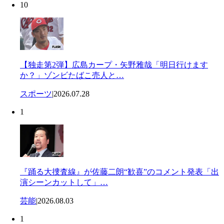
10
【独走第2弾】広島カープ・矢野雅哉「明日行けます
か？」ゾンビたばこ売人と…
スポーツ
|
2026.07.28
1
『踊る大捜査線』が佐藤二朗“歓喜”のコメント発表「出
演シーンカットして」…
芸能
|
2026.08.03
1