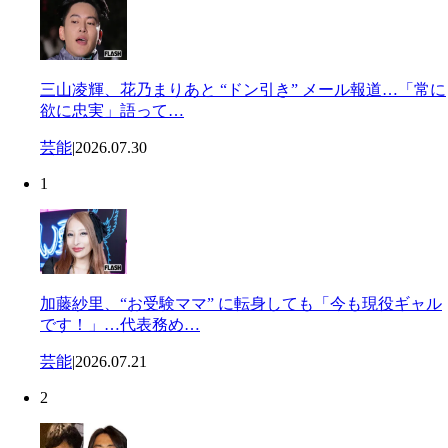
三山凌輝、花乃まりあと “ドン引き” メール報道…「常に
欲に忠実」語って…
芸能
|
2026.07.30
1
加藤紗里、“お受験ママ” に転身しても「今も現役ギャル
です！」…代表務め…
芸能
|
2026.07.21
2