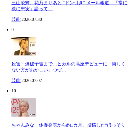
三山凌輝、花乃まりあと “ドン引き” メール報道…「常に
欲に忠実」語って…
芸能
|
2026.07.30
9
殺害・爆破予告まで…ヒカルの高座デビューに「悔しく
ない方がおかしい」つづ…
芸能
|
2026.07.07
10
ちゃんみな 休養発表から約1カ月、投稿した“ほっそり