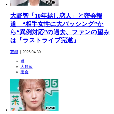
大野智「10年越し恋人」と密会報
道 “相手女性に大バッシング”か
ら“異例対応”の過去、ファンの望み
は「ラストライブ完遂」
芸能
｜2026.04.30
嵐
大野智
密会