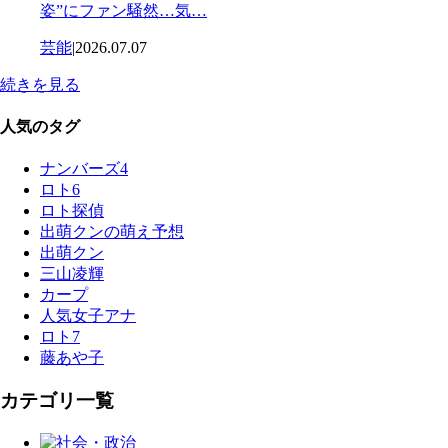
姿”にファン騒然…気…
芸能
|
2026.07.07
続きを見る
人気のタグ
ナンバーズ4
ロト6
ロト探偵
出萌クンの萌え予想
出萌クン
三山凌輝
カープ
人気女子アナ
ロト7
藤あや子
カテゴリ一覧