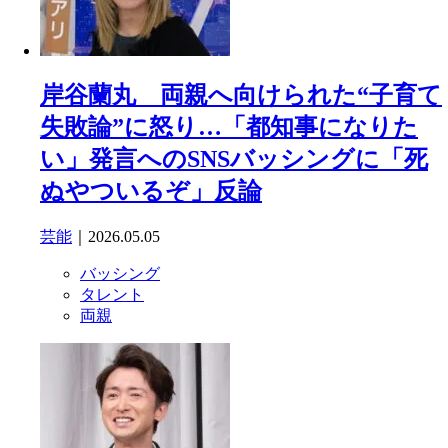
岸谷蘭丸 両親へ向けられた“子育て
失敗論”に怒り…「都知事になりた
い」発言へのSNSバッシングに「死
ぬやついるぞ」反論
芸能
｜2026.05.05
バッシング
タレント
両親