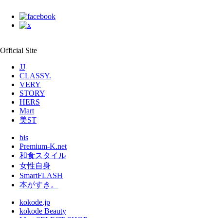
Official Site
JJ
CLASSY.
VERY
STORY
HERS
Mart
美ST
bis
Premium-K.net
和食スタイル
女性自身
SmartFLASH
本がすき。
kokode.jp
kokode Beauty