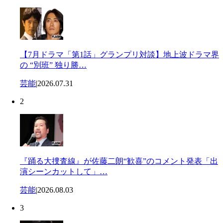
【7月ドラマ「第1話」グランプリ対談】地上波ドラマ界
の “別班” 独り勝…
芸能
|
2026.07.31
2
『踊る大捜査線』が佐藤二朗“歓喜”のコメント発表「出
演シーンカットして」…
芸能
|
2026.08.03
3