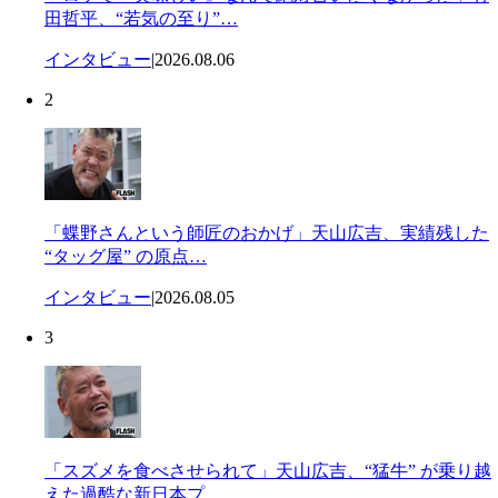
田哲平、“若気の至り”…
インタビュー
|
2026.08.06
2
「蝶野さんという師匠のおかげ」天山広吉、実績残した
“タッグ屋” の原点…
インタビュー
|
2026.08.05
3
「スズメを食べさせられて」天山広吉、“猛牛” が乗り越
えた過酷な新日本プ…