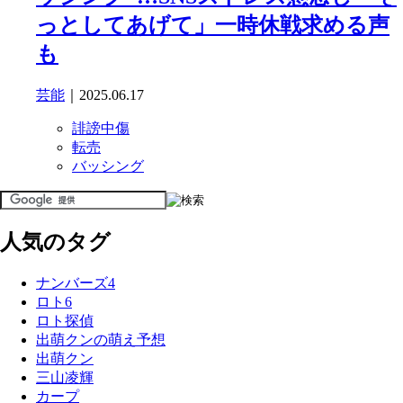
っとしてあげて」一時休戦求める声
も
芸能
｜2025.06.17
誹謗中傷
転売
バッシング
人気のタグ
ナンバーズ4
ロト6
ロト探偵
出萌クンの萌え予想
出萌クン
三山凌輝
カープ